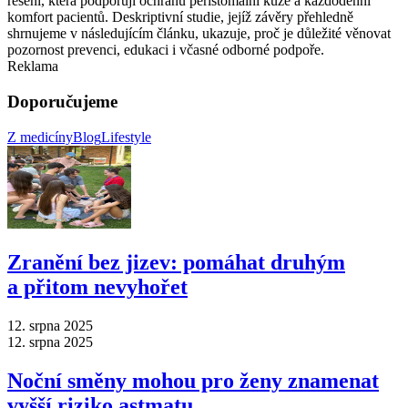
řešení, která podporují ochranu peristomální kůže a každodenní
komfort pacientů. Deskriptivní studie, jejíž závěry přehledně
shrnujeme v následujícím článku, ukazuje, proč je důležité věnovat
pozornost prevenci, edukaci i včasné odborné podpoře.
Reklama
Doporučujeme
Z medicíny
Blog
Lifestyle
Zranění bez jizev: pomáhat druhým
a přitom nevyhořet
12. srpna 2025
12. srpna 2025
Noční směny mohou pro ženy znamenat
vyšší riziko astmatu