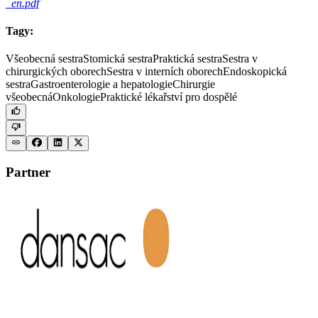
_en.pdf
Tagy:
Všeobecná sestra
Stomická sestra
Praktická sestra
Sestra v
chirurgických oborech
Sestra v interních oborech
Endoskopická
sestra
Gastroenterologie a hepatologie
Chirurgie
všeobecná
Onkologie
Praktické lékařství pro dospělé
Partner