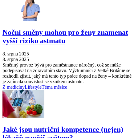
Noční směny mohou pro ženy znamenat
vyšší riziko astmatu
8. srpna 2025
8. srpna 2025
Směnný provoz bývá pro zaměstnance náročný, což se může
podepisovat na zdravotním stavu. Výzkumníci z Velké Británie se
rozhodli zjistit, jaký má tento typ práce dopad na ženy –⁠ konkrétně
je zajímala souvislost se vznikem astmatu.
Z medicíny
Lifestyle
Téma měsíce
Jaké jsou nutriční kompetence (nejen)
lékařů napříč světem?