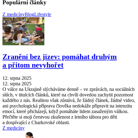
Populární články
Z medicíny
Blog
Lifestyle
Zranění bez jizev: pomáhat druhým
a přitom nevyhořet
12. srpna 2025
12. srpna 2025
O válce na Ukrajině slýcháváme denně –⁠ ve zprávách, na sociálních
sítích, v titulcích článků, které na chvíli dovedou zachytit pozornost
každého z nás. Realitou však zůstává, že žádný článek, žádné video,
ani psychologická příprava člověka nedokáže připravit na intenzitu
emocí, které přicházejí, když pomáháte lidem zasaženým válkou.
Přečtěte si moji čerstvou zkušenost z letního tábora pro děti
a dospívající z Charkovské oblasti.
Z medicíny