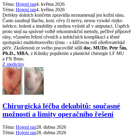
Téma:
Hojení ran
4. května 2026
Téma:
Hojení ran
4. května 2026
Defekty dolních končetin zpravidla neznamenají jen kožní ránu.
Často zasahují šlachu, kost, cévy či nervy, nesou vysoké riziko
infekce, bolesti a imobility a mohou vyústit až v amputaci. Úspěch
proto stojí na správné volbě rekonstrukční metody, pečlivé přípravě
rány, včasném řešení cévních a infekčních komplikací a těsné
spolupráci multioborového týmu –⁠ s klíčovou rolí ošetřovatelské
péče. Zkušenosti ze svého pracoviště sdílí
doc. MUDr. Petr Šín,
Ph.D., MBA
, z Kliniky popálenin a plastické chirurgie LF MU
a FN Brno.
Z medicíny
Chirurgická léčba dekubitů: současné
možnosti a limity operačního řešení
Téma:
Hojení ran
28. dubna 2026
Téma:
Hojení ran
28. dubna 2026