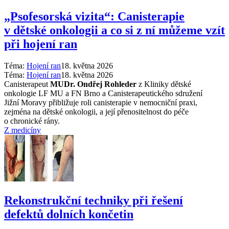
„Psofesorská vizita“: Canisterapie
v dětské onkologii a co si z ní můžeme vzít
při hojení ran
Téma:
Hojení ran
18. května 2026
Téma:
Hojení ran
18. května 2026
Canisterapeut
MUDr. Ondřej Rohleder
z Kliniky dětské
onkologie LF MU a FN Brno a Canisterapeutického sdružení
Jižní Moravy přibližuje roli canisterapie v nemocniční praxi,
zejména na dětské onkologii, a její přenositelnost do péče
o chronické rány.
Z medicíny
Rekonstrukční techniky při řešení
defektů dolních končetin