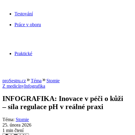
Testování
Práce v oboru
Praktické
proSestru.cz
Téma
Stomie
Z medicíny
Infografika
INFOGRAFIKA: Inovace v péči o kůži
–⁠ síla regulace pH v reálné praxi
Téma
:
Stomie
25. února 2026
1 min čtení