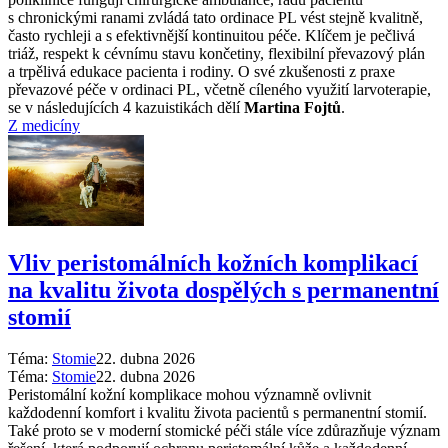
s chronickými ranami zvládá tato ordinace PL vést stejně kvalitně,
často rychleji a s efektivnější kontinuitou péče. Klíčem je pečlivá
triáž, respekt k cévnímu stavu končetiny, flexibilní převazový plán
a trpělivá edukace pacienta i rodiny. O své zkušenosti z praxe
převazové péče v ordinaci PL, včetně cíleného využití larvoterapie,
se v následujících 4 kazuistikách dělí
Martina Fojtů
.
Z medicíny
Vliv peristomálních kožních komplikací
na kvalitu života dospělých s permanentní
stomií
Téma:
Stomie
22. dubna 2026
Téma:
Stomie
22. dubna 2026
Peristomální kožní komplikace mohou významně ovlivnit
každodenní komfort i kvalitu života pacientů s permanentní stomií.
Také proto se v moderní stomické péči stále více zdůrazňuje význam