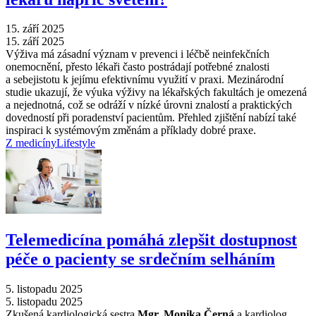
15. září 2025
15. září 2025
Výživa má zásadní význam v prevenci i léčbě neinfekčních
onemocnění, přesto lékaři často postrádají potřebné znalosti
a sebejistotu k jejímu efektivnímu využití v praxi. Mezinárodní
studie ukazují, že výuka výživy na lékařských fakultách je omezená
a nejednotná, což se odráží v nízké úrovni znalostí a praktických
dovedností při poradenství pacientům. Přehled zjištění nabízí také
inspiraci k systémovým změnám a příklady dobré praxe.
Z medicíny
Lifestyle
Telemedicína pomáhá zlepšit dostupnost
péče o pacienty se srdečním selháním
5. listopadu 2025
5. listopadu 2025
Zkušená kardiologická sestra
Mgr. Monika Černá
a kardiolog