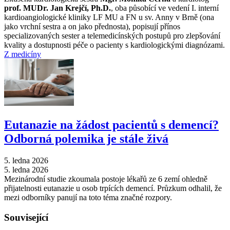
prof. MUDr. Jan Krejčí, Ph.D.
, oba působící ve vedení I. interní
kardioangiologické kliniky LF MU a FN u sv. Anny v Brně (ona
jako vrchní sestra a on jako přednosta), popisují přínos
specializovaných sester a telemedicínských postupů pro zlepšování
kvality a dostupnosti péče o pacienty s kardiologickými diagnózami.
Z medicíny
Eutanazie na žádost pacientů s demencí?
Odborná polemika je stále živá
5. ledna 2026
5. ledna 2026
Mezinárodní studie zkoumala postoje lékařů ze 6 zemí ohledně
přijatelnosti eutanazie u osob trpících demencí. Průzkum odhalil, že
mezi odborníky panují na toto téma značné rozpory.
Související