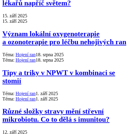
lékařů napříč světem?
15. září 2025
15. září 2025
Význam lokální oxygenoterapie
a ozonoterapie pro léčbu nehojivých ran
Téma:
Hojení ran
18. srpna 2025
Téma:
Hojení ran
18. srpna 2025
Tipy a triky v NPWT v kombinaci se
stomií
Téma:
Hojení ran
1. září 2025
Téma:
Hojení ran
1. září 2025
Různé složky stravy mění střevní
mikrobiotu. Co to dělá s imunitou?
12. září 2025