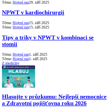
Téma:
Hojení ran
29. září 2025
NPWT v kardiochirurgii
Téma:
Hojení ran
15. září 2025
Téma:
Hojení ran
15. září 2025
Tipy a triky v NPWT v kombinaci se
stomií
Téma:
Hojení ran
1. září 2025
Téma:
Hojení ran
1. září 2025
Z medicíny
Hlasujte v průzkumu: Nejlepší nemocnice
a Zdravotní pojišťovna roku 2026