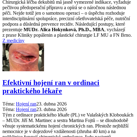
Chirurgická léčba dekubitů má jasně vymezené indikace, vyžaduje
pečlivou předoperační přípravu a opírá se o náročnou následnou
péči. Nejde totiž jen o samotnou operaci –⁠ o úspěchu rozhoduje
interdisciplinární spolupráce, precizní ošetřovatelská péče, nutriční
podpora a důsledná prevence recidiv. Následující postupy, které
prezentuje
MUDr. Alica Hokynková, Ph.D., MBA
, vycházejí
z praxe Kliniky popálenin a plastické chirurgie LF MU a FN Brno.
Z medicíny
Efektivní hojení ran v ordinaci
praktického lékaře
Téma:
Hojení ran
23. dubna 2026
Téma:
Hojení ran
23. dubna 2026
Tým z ordinace praktického lékaře (PL) ve Valašských Kloboukách
–⁠ MUDr. Jiří M. Martinec a sestra Martina Fojtů –⁠ se dlouhodobě
věnuje systematickému hojení chronických ran. Přestože nejbližší
nemocnice je v dojezdové vzdálenosti (zhruba 40 km) a na
poliklinice fungují chirurgické ambulance, řadu pacientů