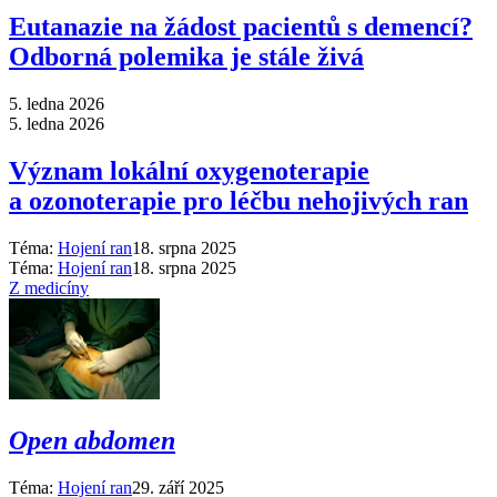
Eutanazie na žádost pacientů s demencí?
Odborná polemika je stále živá
5. ledna 2026
5. ledna 2026
Význam lokální oxygenoterapie
a ozonoterapie pro léčbu nehojivých ran
Téma:
Hojení ran
18. srpna 2025
Téma:
Hojení ran
18. srpna 2025
Z medicíny
Open abdomen
Téma:
Hojení ran
29. září 2025