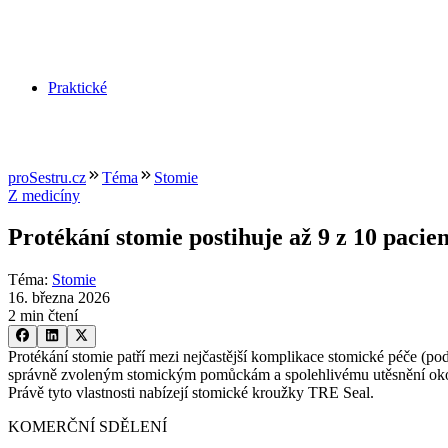
Praktické
proSestru.cz
Téma
Stomie
Z medicíny
Protékání stomie postihuje až 9 z 10 paci
Téma
:
Stomie
16. března 2026
2 min čtení
Protékání stomie patří mezi nejčastější komplikace stomické péče (po
správně zvoleným stomickým pomůckám a spolehlivému utěsnění okolí s
Právě tyto vlastnosti nabízejí stomické kroužky TRE Seal.
KOMERČNÍ SDĚLENÍ