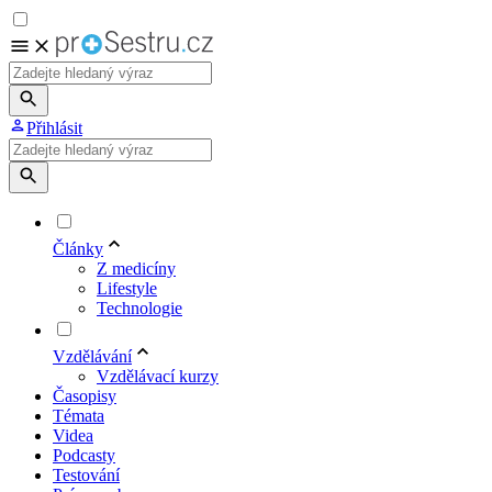
Přihlásit
Články
Z medicíny
Lifestyle
Technologie
Vzdělávání
Vzdělávací kurzy
Časopisy
Témata
Videa
Podcasty
Testování