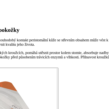
 pokožky
louhodobý kontakt peristomální kůže se střevním obsahem může vést k 
it kvalitu jeho života.
kých kroužcích, pomáhá utěsnit prostor kolem stomie, absorbuje nadb
ožky před působením trávicích enzymů a vlhkosti. Přilnavost kroužků j