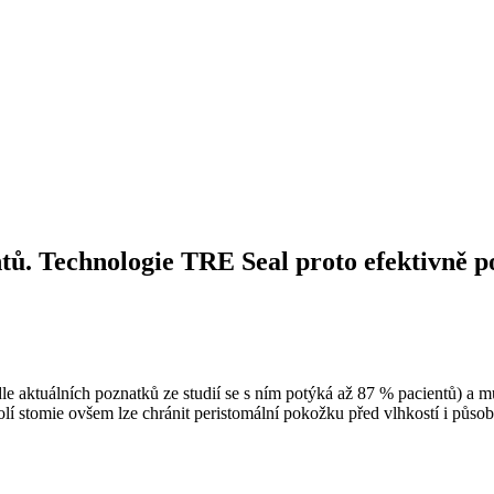
entů. Technologie TRE Seal proto efektivně
dle aktuálních poznatků ze studií se s ním potýká až 87 % pacientů) a 
tomie ovšem lze chránit peristomální pokožku před vlhkostí i působen