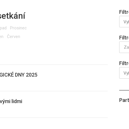
Filt
setkání
opad
Prosinec
en
Červen
Filt
Filt
GICKÉ DNY 2025
května 2025
Part
ými lidmi
ry
2001/11, Karlovy Vary 1
na 2025
Congress Prague, Česká hepatologická společnost