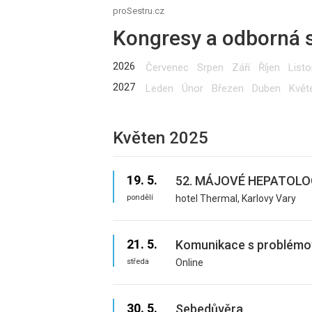
proSestru.cz
Kongresy a odborná 
2026
Červenec
Srpen
Září
Říjen
List
2027
Leden
Únor
Březen
Duben
Květ
Květen 2025
19. 5.
52. MÁJOVÉ HEPATOLO
pondělí
hotel Thermal, Karlovy Vary
Datum:
pondělí 19. - středa 21. 
21. 5.
Komunikace s problémov
Místo:
hotel Thermal, Karlovy Va
středa
Online
Upřesnění
Ivana Petroviče Pavlova 
adresy:
Datum:
středa 21. - čtvrtek 22. květ
Pořadatel:
Česká asociace sester, 
30. 5.
Sebedůvěra