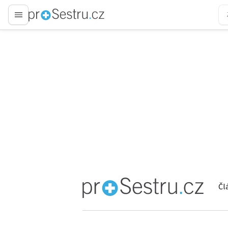
proLékaře.cz
Čl
proLékaře.cz