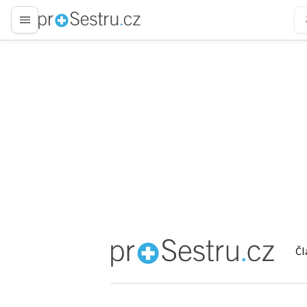
proLékaře.cz
Čl
proLékaře.cz