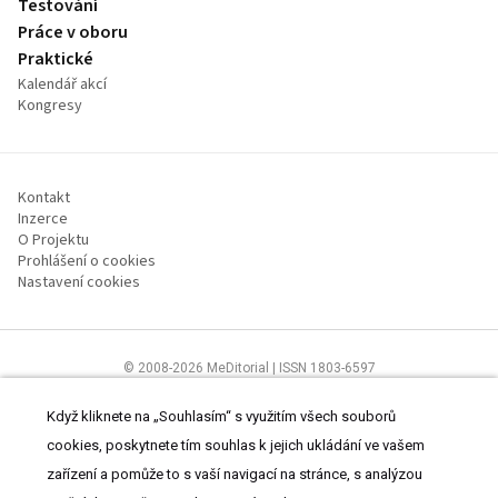
Testování
Práce v oboru
Praktické
Kalendář akcí
Kongresy
Kontakt
Inzerce
O Projektu
Prohlášení o cookies
Nastavení cookies
© 2008-2026 MeDitorial | ISSN 1803-6597
Stránky proSestru.cz jsou určeny všem nelékařským zdravotnickým
pracovníkům.
Čtěte prohlášení
a
Zásady zpracování osobních údajů
.
Když kliknete na „Souhlasím“ s využitím všech souborů
cookies, poskytnete tím souhlas k jejich ukládání ve vašem
zařízení a pomůže to s vaší navigací na stránce, s analýzou