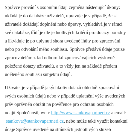
Správce provádí s osobními údaji zejména následující úkony:
ukládá je do databáze uživatelů, upravuje je v případě, že si
uživatelé dožádají doplnění nebo úpravy, vyhledává je v rámci
své databáze, třídí je dle jednotlivých kritérií pro dotazy poradny
a likviduje je po uplynutí shora uvedené lhůty pro zpracování
nebo po odvolání mého souhlasu. Správce předává údaje pouze
zpracovatelům z řad odborníků zpracovávajících výslovně
položené dotazy uživatelů, a to vždy jen na základě předem
uděleného souhlasu subjektu údajů.
Uživatel je v případě jakýchkoliv dotazů ohledně zpracování
svých osobních údajů nebo v případě uplatnění výše uvedených
práv oprávněn obrátit na pověřence pro ochranu osobních
údajů Společnosti, web:
http://www.stankovapartneri.cz
a email:
stankova@stankovapartneri.cz
, nebo může také využít kontaktní
údaje Správce uvedené na stránkách jednotlivých služeb