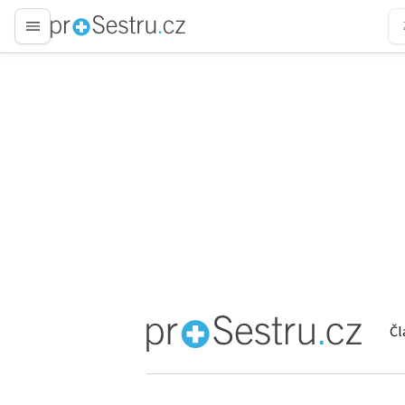
proLékaře.cz
Čl
proLékaře.cz