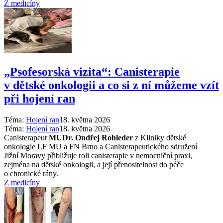
Z medicíny
„Psofesorská vizita“: Canisterapie
v dětské onkologii a co si z ní můžeme vzít
při hojení ran
Téma:
Hojení ran
18. května 2026
Téma:
Hojení ran
18. května 2026
Canisterapeut
MUDr. Ondřej Rohleder
z Kliniky dětské
onkologie LF MU a FN Brno a Canisterapeutického sdružení
Jižní Moravy přibližuje roli canisterapie v nemocniční praxi,
zejména na dětské onkologii, a její přenositelnost do péče
o chronické rány.
Z medicíny