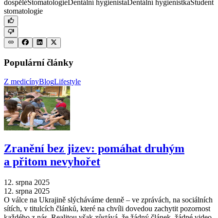
dospělé
Stomatologie
Dentální hygienista
Dentální hygienistka
Student
stomatologie
Populární články
Z medicíny
Blog
Lifestyle
Zranění bez jizev: pomáhat druhým
a přitom nevyhořet
12. srpna 2025
12. srpna 2025
O válce na Ukrajině slýcháváme denně –⁠ ve zprávách, na sociálních
sítích, v titulcích článků, které na chvíli dovedou zachytit pozornost
každého z nás. Realitou však zůstává, že žádný článek, žádné video,