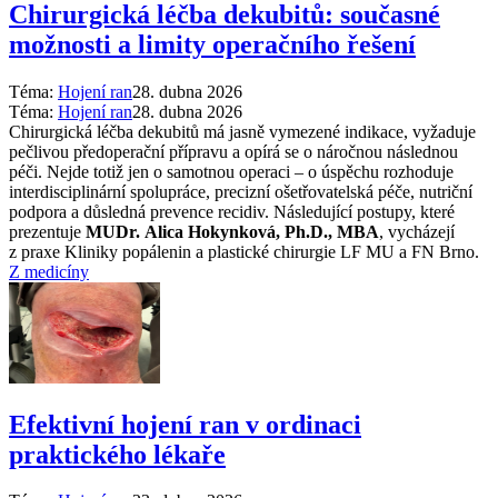
Chirurgická léčba dekubitů: současné
možnosti a limity operačního řešení
Téma:
Hojení ran
28. dubna 2026
Téma:
Hojení ran
28. dubna 2026
Chirurgická léčba dekubitů má jasně vymezené indikace, vyžaduje
pečlivou předoperační přípravu a opírá se o náročnou následnou
péči. Nejde totiž jen o samotnou operaci –⁠ o úspěchu rozhoduje
interdisciplinární spolupráce, precizní ošetřovatelská péče, nutriční
podpora a důsledná prevence recidiv. Následující postupy, které
prezentuje
MUDr. Alica Hokynková, Ph.D., MBA
, vycházejí
z praxe Kliniky popálenin a plastické chirurgie LF MU a FN Brno.
Z medicíny
Efektivní hojení ran v ordinaci
praktického lékaře