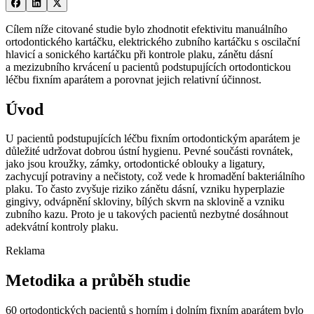
Cílem níže citované studie bylo zhodnotit efektivitu manuálního
ortodontického kartáčku, elektrického zubního kartáčku s oscilační
hlavicí a sonického kartáčku při kontrole plaku, zánětu dásní
a mezizubního krvácení u pacientů podstupujících ortodontickou
léčbu fixním aparátem a porovnat jejich relativní účinnost.
Úvod
U pacientů podstupujících léčbu fixním ortodontickým aparátem je
důležité udržovat dobrou ústní hygienu. Pevné součásti rovnátek,
jako jsou kroužky, zámky, ortodontické oblouky a ligatury,
zachycují potraviny a nečistoty, což vede k hromadění bakteriálního
plaku. To často zvyšuje riziko zánětu dásní, vzniku hyperplazie
gingivy, odvápnění skloviny, bílých skvrn na sklovině a vzniku
zubního kazu. Proto je u takových pacientů nezbytné dosáhnout
adekvátní kontroly plaku.
Reklama
Metodika a průběh studie
60 ortodontických pacientů s horním i dolním fixním aparátem bylo