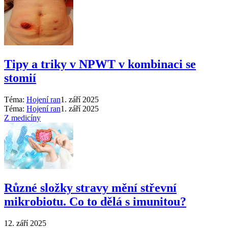
Tipy a triky v NPWT v kombinaci se
stomií
Téma:
Hojení ran
1. září 2025
Téma:
Hojení ran
1. září 2025
Z medicíny
Různé složky stravy mění střevní
mikrobiotu. Co to dělá s imunitou?
12. září 2025