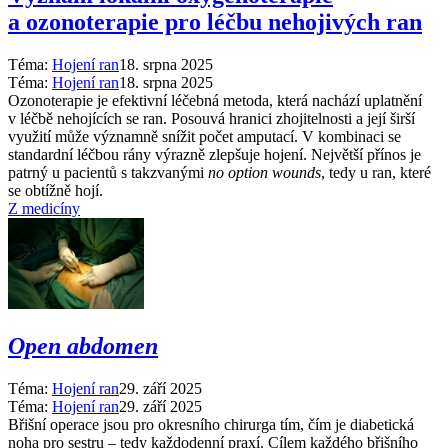
a ozonoterapie pro léčbu nehojivých ran
Téma:
Hojení ran
18. srpna 2025
Téma:
Hojení ran
18. srpna 2025
Ozonoterapie je efektivní léčebná metoda, která nachází uplatnění
v léčbě nehojících se ran. Posouvá hranici zhojitelnosti a její širší
využití může významně snížit počet amputací. V kombinaci se
standardní léčbou rány výrazně zlepšuje hojení. Největší přínos je
patrný u pacientů s takzvanými
no option wounds
, tedy u ran, které
se obtížně hojí.
Z medicíny
Open abdomen
Téma:
Hojení ran
29. září 2025
Téma:
Hojení ran
29. září 2025
Břišní operace jsou pro okresního chirurga tím, čím je diabetická
noha pro sestru –⁠ tedy každodenní praxí. Cílem každého břišního