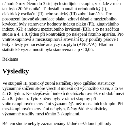
náhodně rozděleno do 3 stejných studijních skupin, v každé z nich
tak bylo 20 účastníků. Ti dostali manuální ortodontický (I),
elektrický oscilační (II) nebo sonický (III) zubní kartáček. Pro
posouzení úrovně akumulace plaku, zdraví dásní a mezizubního
krvácení byly stanoveny hodnoty indexu plaku (PI), gingiválního
indexu (GI) a indexu mezizubního krvácení (IBI), a to na začátku
studie a 4. a 8. týden při kontrolách po nalepení fixního aparátu. Pro
vnitroskupinová a meziskupinová srovnání byly použity párové t-
testy a testy jednocestné analýzy rozptylu (ANOVA). Hladina
statistické významnosti byla stanovena na p < 0,05.
Reklama
Výsledky
Ve skupině III (sonický zubní kartáček) bylo zjištěno statisticky
významné snížení skóre všech 3 indexů od výchozího stavu, a to ve
4. i 8. týdnu. Ke zlepšování indexů docházelo rovněž v období mezi
4. a 8. týdnem. Tyto změny byly v rámci skupiny při
vnitroskupinovém srovnání významnější než u ostatních skupin. Při
meziskupinovém srovnání nebyly zjištěny žádné statisticky
významné rozdíly mezi těmito 3 skupinami.
Během studie nebyly zaznamenány žádné nežádoucí příhody