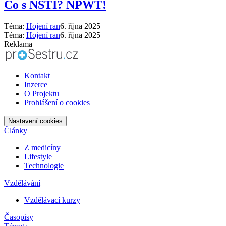
Co s NSTI? NPWT!
Téma:
Hojení ran
6. října 2025
Téma:
Hojení ran
6. října 2025
Reklama
Kontakt
Inzerce
O Projektu
Prohlášení o cookies
Nastavení cookies
Články
Z medicíny
Lifestyle
Technologie
Vzdělávání
Vzdělávací kurzy
Časopisy