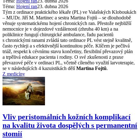
Téma:
Hojení ran
23. dubna 2026
Téma:
Hojení ran
23. dubna 2026
Tým z ordinace praktického lékaře (PL) ve Valašských Kloboukách
–⁠ MUDr. Jiří M. Martinec a sestra Martina Fojtů –⁠ se dlouhodobě
věnuje systematickému hojení chronických ran. Přestože nejbližší
nemocnice je v dojezdové vzdálenosti (zhruba 40 km) a na
poliklinice fungují chirurgické ambulance, řadu pacientů
s chronickými ranami zvládá tato ordinace PL vést stejně kvalitně,
často rychleji a s efektivnější kontinuitou péče. Klíčem je pečlivá
triáž, respekt k cévnímu stavu končetiny, flexibilní převazový plán
a trpělivá edukace pacienta i rodiny. O své zkušenosti z praxe
převazové péče v ordinaci PL, včetně cíleného využití larvoterapie,
se v následujících 4 kazuistikách dělí
Martina Fojtů
.
Z medicíny
Vliv peristomálních kožních komplikací
na kvalitu života dospělých s permanentní
stomií