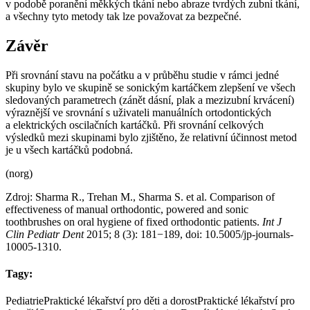
v podobě poranění měkkých tkání nebo abraze tvrdých zubní tkání,
a všechny tyto metody tak lze považovat za bezpečné.
Závěr
Při srovnání stavu na počátku a v průběhu studie v rámci jedné
skupiny bylo ve skupině se sonickým kartáčkem zlepšení ve všech
sledovaných parametrech (zánět dásní, plak a mezizubní krvácení)
výraznější ve srovnání s uživateli manuálních ortodontických
a elektrických oscilačních kartáčků. Při srovnání celkových
výsledků mezi skupinami bylo zjištěno, že relativní účinnost metod
je u všech kartáčků podobná.
(norg)
Zdroj: Sharma R., Trehan M., Sharma S. et al. Comparison of
effectiveness of manual orthodontic, powered and sonic
toothbrushes on oral hygiene of fixed orthodontic patients.
Int J
Clin Pediatr Dent
2015; 8 (3): 181−189, doi: 10.5005/jp-journals-
10005-1310.
Tagy:
Pediatrie
Praktické lékařství pro děti a dorost
Praktické lékařství pro