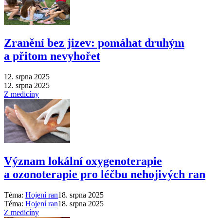
Zranění bez jizev: pomáhat druhým
a přitom nevyhořet
12. srpna 2025
12. srpna 2025
Z medicíny
Význam lokální oxygenoterapie
a ozonoterapie pro léčbu nehojivých ran
Téma:
Hojení ran
18. srpna 2025
Téma:
Hojení ran
18. srpna 2025
Z medicíny