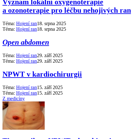
Význam lokální oxygenoterapie
a ozonoterapie pro léčbu nehojivých ran
Téma:
Hojení ran
18. srpna 2025
Téma:
Hojení ran
18. srpna 2025
Open abdomen
Téma:
Hojení ran
29. září 2025
Téma:
Hojení ran
29. září 2025
NPWT v kardiochirurgii
Téma:
Hojení ran
15. září 2025
Téma:
Hojení ran
15. září 2025
Z medicíny