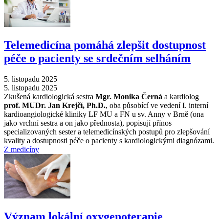
Telemedicína pomáhá zlepšit dostupnost
péče o pacienty se srdečním selháním
5. listopadu 2025
5. listopadu 2025
Zkušená kardiologická sestra
Mgr. Monika Černá
a kardiolog
prof. MUDr. Jan Krejčí, Ph.D.
, oba působící ve vedení I. interní
kardioangiologické kliniky LF MU a FN u sv. Anny v Brně (ona
jako vrchní sestra a on jako přednosta), popisují přínos
specializovaných sester a telemedicínských postupů pro zlepšování
kvality a dostupnosti péče o pacienty s kardiologickými diagnózami.
Z medicíny
Význam lokální oxygenoterapie