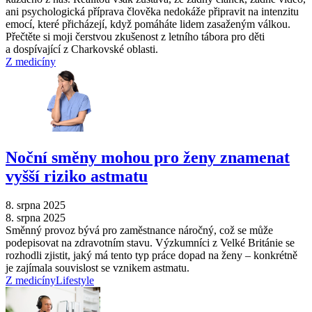
ani psychologická příprava člověka nedokáže připravit na intenzitu
emocí, které přicházejí, když pomáháte lidem zasaženým válkou.
Přečtěte si moji čerstvou zkušenost z letního tábora pro děti
a dospívající z Charkovské oblasti.
Z medicíny
Noční směny mohou pro ženy znamenat
vyšší riziko astmatu
8. srpna 2025
8. srpna 2025
Směnný provoz bývá pro zaměstnance náročný, což se může
podepisovat na zdravotním stavu. Výzkumníci z Velké Británie se
rozhodli zjistit, jaký má tento typ práce dopad na ženy –⁠ konkrétně
je zajímala souvislost se vznikem astmatu.
Z medicíny
Lifestyle