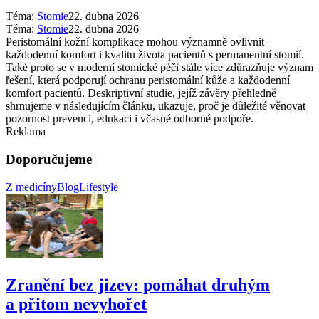
Téma:
Stomie
22. dubna 2026
Téma:
Stomie
22. dubna 2026
Peristomální kožní komplikace mohou významně ovlivnit
každodenní komfort i kvalitu života pacientů s permanentní stomií.
Také proto se v moderní stomické péči stále více zdůrazňuje význam
řešení, která podporují ochranu peristomální kůže a každodenní
komfort pacientů. Deskriptivní studie, jejíž závěry přehledně
shrnujeme v následujícím článku, ukazuje, proč je důležité věnovat
pozornost prevenci, edukaci i včasné odborné podpoře.
Reklama
Doporučujeme
Z medicíny
Blog
Lifestyle
Zranění bez jizev: pomáhat druhým
a přitom nevyhořet