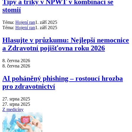
Tipy a triky v NPWT v kombinaci se
stomií
Téma:
Hojení ran
1. září 2025
Téma:
Hojení ran
1. září 2025
Hlasujte v průzkumu: Nejlepší nemocnice
a Zdravotní pojišťovna roku 2026
8. června 2026
8. června 2026
AI poháněný phishing –⁠ rostoucí hrozba
pro zdravotnictví
27. srpna 2025
27. srpna 2025
Z medicíny