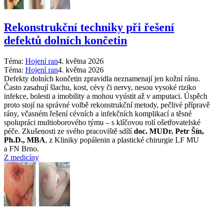
Rekonstrukční techniky při řešení
defektů dolních končetin
Téma:
Hojení ran
4. května 2026
Téma:
Hojení ran
4. května 2026
Defekty dolních končetin zpravidla neznamenají jen kožní ránu.
Často zasahují šlachu, kost, cévy či nervy, nesou vysoké riziko
infekce, bolesti a imobility a mohou vyústit až v amputaci. Úspěch
proto stojí na správné volbě rekonstrukční metody, pečlivé přípravě
rány, včasném řešení cévních a infekčních komplikací a těsné
spolupráci multioborového týmu –⁠ s klíčovou rolí ošetřovatelské
péče. Zkušenosti ze svého pracoviště sdílí
doc. MUDr. Petr Šín,
Ph.D., MBA
, z Kliniky popálenin a plastické chirurgie LF MU
a FN Brno.
Z medicíny