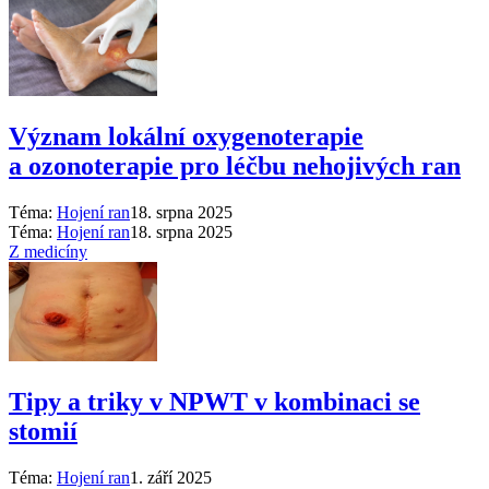
Význam lokální oxygenoterapie
a ozonoterapie pro léčbu nehojivých ran
Téma:
Hojení ran
18. srpna 2025
Téma:
Hojení ran
18. srpna 2025
Z medicíny
Tipy a triky v NPWT v kombinaci se
stomií
Téma:
Hojení ran
1. září 2025