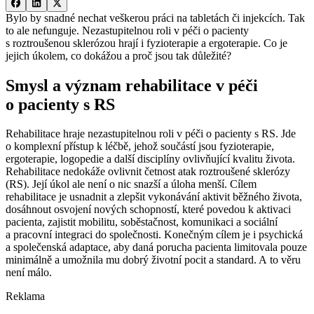
Bylo by snadné nechat veškerou práci na tabletách či injekcích. Tak
to ale nefunguje. Nezastupitelnou roli v péči o pacienty
s roztroušenou sklerózou hrají i fyzioterapie a ergoterapie. Co je
jejich úkolem, co dokážou a proč jsou tak důležité?
Smysl a význam rehabilitace v péči
o pacienty s RS
Rehabilitace hraje nezastupitelnou roli v péči o pacienty s RS. Jde
o komplexní přístup k léčbě, jehož součástí jsou fyzioterapie,
ergoterapie, logopedie a další disciplíny ovlivňující kvalitu života.
Rehabilitace nedokáže ovlivnit četnost atak roztroušené sklerózy
(RS). Její úkol ale není o nic snazší a úloha menší. Cílem
rehabilitace je usnadnit a zlepšit vykonávání aktivit běžného života,
dosáhnout osvojení nových schopností, které povedou k aktivaci
pacienta, zajistit mobilitu, soběstačnost, komunikaci a sociální
a pracovní integraci do společnosti. Konečným cílem je i psychická
a společenská adaptace, aby daná porucha pacienta limitovala pouze
minimálně a umožnila mu dobrý životní pocit a standard. A to věru
není málo.
Reklama