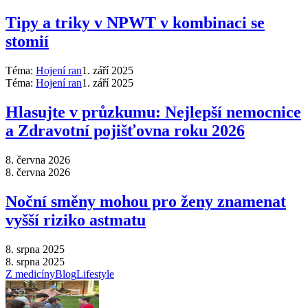
Tipy a triky v NPWT v kombinaci se
stomií
Téma:
Hojení ran
1. září 2025
Téma:
Hojení ran
1. září 2025
Hlasujte v průzkumu: Nejlepší nemocnice
a Zdravotní pojišťovna roku 2026
8. června 2026
8. června 2026
Noční směny mohou pro ženy znamenat
vyšší riziko astmatu
8. srpna 2025
8. srpna 2025
Z medicíny
Blog
Lifestyle