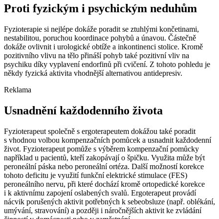
Proti fyzickým i psychickým neduhům
Fyzioterapie si nejlépe dokáže poradit se ztuhlými končetinami,
nestabilitou, poruchou koordinace pohybů a únavou. Částečně
dokáže ovlivnit i urologické obtíže a inkontinenci stolice. Kromě
pozitivního vlivu na tělo přináší pohyb také pozitivní vliv na
psychiku díky vyplavení endorfinů při cvičení. Z tohoto pohledu je
někdy fyzická aktivita vhodnější alternativou antidepresiv.
Reklama
Usnadnění každodenního života
Fyzioterapeut společně s ergoterapeutem dokážou také poradit
s vhodnou volbou kompenzačních pomůcek a usnadnit každodenní
život. Fyzioterapeut pomůže s výběrem kompenzační pomůcky
například u pacientů, kteří zakopávají o špičku. Využita může být
peroneální páska nebo peroneální ortéza. Další možností korekce
tohoto deficitu je využití funkční elektrické stimulace (FES)
peroneálního nervu, při které dochází kromě ortopedické korekce
i k aktivnímu zapojení oslabených svalů. Ergoterapeut provádí
nácvik porušených aktivit potřebných k sebeobsluze (např. oblékání,
umývání, stravování) a později i náročnějších aktivit ke zvládání