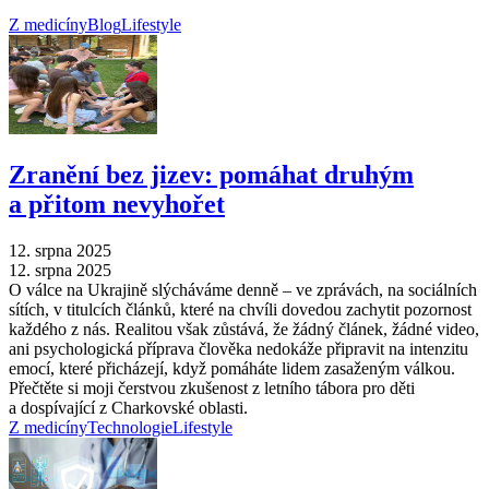
Z medicíny
Blog
Lifestyle
Zranění bez jizev: pomáhat druhým
a přitom nevyhořet
12. srpna 2025
12. srpna 2025
O válce na Ukrajině slýcháváme denně –⁠ ve zprávách, na sociálních
sítích, v titulcích článků, které na chvíli dovedou zachytit pozornost
každého z nás. Realitou však zůstává, že žádný článek, žádné video,
ani psychologická příprava člověka nedokáže připravit na intenzitu
emocí, které přicházejí, když pomáháte lidem zasaženým válkou.
Přečtěte si moji čerstvou zkušenost z letního tábora pro děti
a dospívající z Charkovské oblasti.
Z medicíny
Technologie
Lifestyle