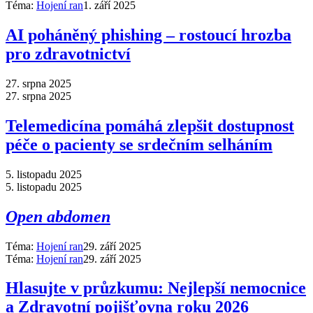
Téma:
Hojení ran
1. září 2025
AI poháněný phishing –⁠ rostoucí hrozba
pro zdravotnictví
27. srpna 2025
27. srpna 2025
Telemedicína pomáhá zlepšit dostupnost
péče o pacienty se srdečním selháním
5. listopadu 2025
5. listopadu 2025
Open abdomen
Téma:
Hojení ran
29. září 2025
Téma:
Hojení ran
29. září 2025
Hlasujte v průzkumu: Nejlepší nemocnice
a Zdravotní pojišťovna roku 2026