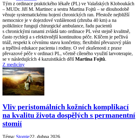
Tým z ordinace praktického lékaře (PL) ve Valašských Kloboukách
–⁠ MUDr. Jiří M. Martinec a sestra Martina Fojtů –⁠ se dlouhodobě
věnuje systematickému hojení chronických ran. Přestože nejbližší
nemocnice je v dojezdové vzdálenosti (zhruba 40 km) a na
poliklinice fungují chirurgické ambulance, řadu pacientů
s chronickými ranami zvládá tato ordinace PL vést stejně kvalitně,
často rychleji a s efektivnější kontinuitou péče. Klíčem je pečlivá
triáž, respekt k cévnímu stavu končetiny, flexibilní převazový plán
a trpělivá edukace pacienta i rodiny. O své zkušenosti z praxe
převazové péče v ordinaci PL, včetně cíleného využití larvoterapie,
se v následujících 4 kazuistikách dělí
Martina Fojtů
.
Z medicíny
Vliv peristomálních kožních komplikací
na kvalitu života dospělých s permanentní
stomií
Téma:
Stomie
22. dubna 2026