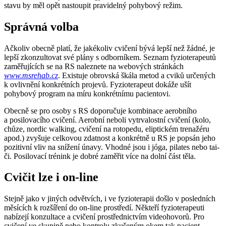
stavu by měl opět nastoupit pravidelný pohybový režim.
Správná volba
Ačkoliv obecně platí, že jakékoliv cvičení bývá lepší než žádné, je
lepší zkonzultovat své plány s odborníkem. Seznam fyzioterapeutů
zaměřujících se na RS naleznete na webových stránkách
www.msrehab.cz
. Existuje obrovská škála metod a cviků určených
k ovlivnění konkrétních projevů. Fyzioterapeut dokáže ušít
pohybový program na míru konkrétnímu pacientovi.
Obecně se pro osoby s RS doporučuje kombinace aerobního
a posilovacího cvičení. Aerobní neboli vytrvalostní cvičení (kolo,
chůze, nordic walking, cvičení na rotopedu, eliptickém trenažéru
apod.) zvyšuje celkovou zdatnost a konkrétně u RS je popsán jeho
pozitivní vliv na snížení únavy. Vhodné jsou i jóga, pilates nebo tai-
či. Posilovací trénink je dobré zaměřit více na dolní část těla.
Cvičit lze i on-line
Stejně jako v jiných odvětvích, i ve fyzioterapii došlo v posledních
měsících k rozšíření do on-line prostředí. Někteří fyzioterapeuti
nabízejí konzultace a cvičení prostřednictvím videohovorů. Pro
cvičení ve skupině nebo kontrolu zkušeným okem tak pacient