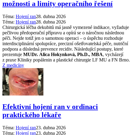
možnosti a limity operačního řešení
Téma:
Hojení ran
28. dubna 2026
Téma:
Hojení ran
28. dubna 2026
Chirurgická léčba dekubitů má jasně vymezené indikace, vyžaduje
pečlivou předoperační přípravu a opírá se o náročnou následnou
péči. Nejde totiž jen o samotnou operaci –⁠ o úspěchu rozhoduje
interdisciplinární spolupráce, precizní ošetřovatelská péče, nutriční
podpora a důsledná prevence recidiv. Následující postupy, které
prezentuje
MUDr. Alica Hokynková, Ph.D., MBA
, vycházejí
z praxe Kliniky popálenin a plastické chirurgie LF MU a FN Brno.
Z medicíny
Efektivní hojení ran v ordinaci
praktického lékaře
Téma:
Hojení ran
23. dubna 2026
Téma:
Hojení ran
23. dubna 2026