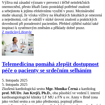
Výživa má zásadní význam v prevenci i léčbě neinfekčních
onemocnění, přesto lékaři často postrádají potřebné znalosti
a sebejistotu k jejímu efektivnímu využití v praxi. Mezinárodní
studie ukazují, že výuka výživy na lékařských fakultách je omezená
a nejednotná, což se odráží v nízké úrovni znalostí a praktických
dovedností při poradenství pacientům. Přehled zjištění nabízí také
inspiraci k systémovým změnám a příklady dobré praxe.
Z medicíny
Lifestyle
Telemedicína pomáhá zlepšit dostupnost
péče o pacienty se srdečním selháním
5. listopadu 2025
5. listopadu 2025
Zkušená kardiologická sestra
Mgr. Monika Černá
a kardiolog
prof. MUDr. Jan Krejčí, Ph.D.
, oba působící ve vedení I. interní
kardioangiologické kliniky LF MU a FN u sv. Anny v Brně (ona
jako vrchní sestra a on jako přednosta), popisují přínos