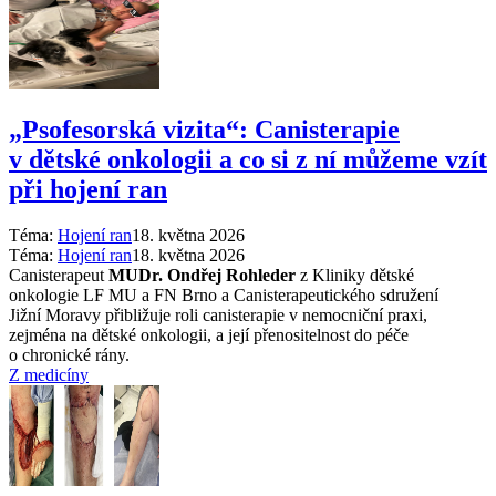
„Psofesorská vizita“: Canisterapie
v dětské onkologii a co si z ní můžeme vzít
při hojení ran
Téma:
Hojení ran
18. května 2026
Téma:
Hojení ran
18. května 2026
Canisterapeut
MUDr. Ondřej Rohleder
z Kliniky dětské
onkologie LF MU a FN Brno a Canisterapeutického sdružení
Jižní Moravy přibližuje roli canisterapie v nemocniční praxi,
zejména na dětské onkologii, a její přenositelnost do péče
o chronické rány.
Z medicíny