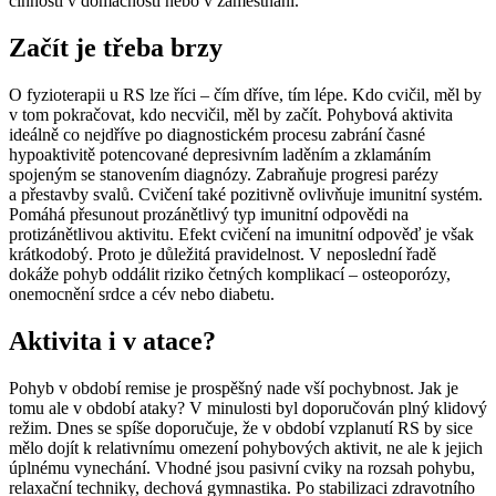
činností v domácnosti nebo v zaměstnání.
Začít je třeba brzy
O fyzioterapii u RS lze říci –⁠ čím dříve, tím lépe. Kdo cvičil, měl by
v tom pokračovat, kdo necvičil, měl by začít. Pohybová aktivita
ideálně co nejdříve po diagnostickém procesu zabrání časné
hypoaktivitě potencované depresivním laděním a zklamáním
spojeným se stanovením diagnózy. Zabraňuje progresi parézy
a přestavby svalů. Cvičení také pozitivně ovlivňuje imunitní systém.
Pomáhá přesunout prozánětlivý typ imunitní odpovědi na
protizánětlivou aktivitu. Efekt cvičení na imunitní odpověď je však
krátkodobý. Proto je důležitá pravidelnost. V neposlední řadě
dokáže pohyb oddálit riziko četných komplikací –⁠ osteoporózy,
onemocnění srdce a cév nebo diabetu.
Aktivita i v atace?
Pohyb v období remise je prospěšný nade vší pochybnost. Jak je
tomu ale v období ataky? V minulosti byl doporučován plný klidový
režim. Dnes se spíše doporučuje, že v období vzplanutí RS by sice
mělo dojít k relativnímu omezení pohybových aktivit, ne ale k jejich
úplnému vynechání. Vhodné jsou pasivní cviky na rozsah pohybu,
relaxační techniky, dechová gymnastika. Po stabilizaci zdravotního