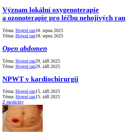
Význam lokální oxygenoterapie
a ozonoterapie pro léčbu nehojivých ran
Téma:
Hojení ran
18. srpna 2025
Téma:
Hojení ran
18. srpna 2025
Open abdomen
Téma:
Hojení ran
29. září 2025
Téma:
Hojení ran
29. září 2025
NPWT v kardiochirurgii
Téma:
Hojení ran
15. září 2025
Téma:
Hojení ran
15. září 2025
Z medicíny