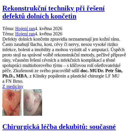
Rekonstrukční techniky při řešení
defektů dolních končetin
Téma:
Hojení ran
4. května 2026
Téma:
Hojení ran
4. května 2026
Defekty dolních končetin zpravidla neznamenají jen kožní ránu.
Často zasahují šlachu, kost, cévy či nervy, nesou vysoké riziko
infekce, bolesti a imobility a mohou vyústit až v amputaci. Úspěch
proto stojí na správné volbě rekonstrukční metody, pečlivé přípravě
rány, včasném řešení cévních a infekčních komplikací a těsné
spolupráci multioborového týmu –⁠ s klíčovou rolí ošetřovatelské
péče. Zkušenosti ze svého pracoviště sdílí
doc. MUDr. Petr Šín,
Ph.D., MBA
, z Kliniky popálenin a plastické chirurgie LF MU
a FN Brno.
Z medicíny
Chirurgická léčba dekubitů: současné