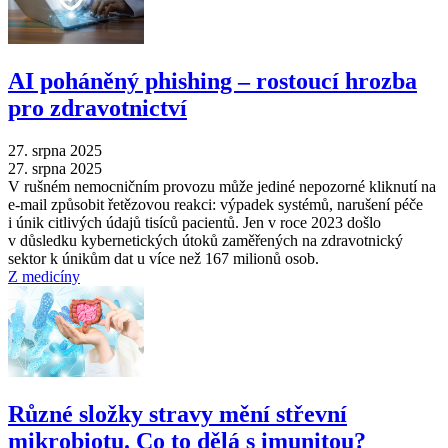
AI poháněný phishing –⁠ rostoucí hrozba
pro zdravotnictví
27. srpna 2025
27. srpna 2025
V rušném nemocničním provozu může jediné nepozorné kliknutí na
e-mail způsobit řetězovou reakci: výpadek systémů, narušení péče
i únik citlivých údajů tisíců pacientů. Jen v roce 2023 došlo
v důsledku kybernetických útoků zaměřených na zdravotnický
sektor k únikům dat u více než 167 milionů osob.
Z medicíny
Různé složky stravy mění střevní
mikrobiotu. Co to dělá s imunitou?