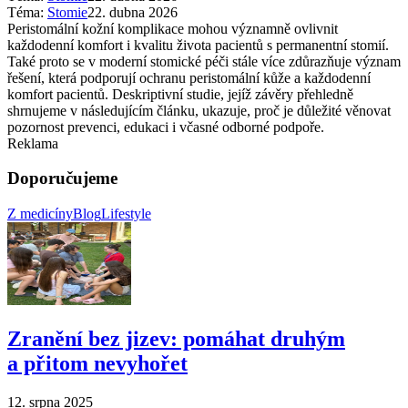
Téma:
Stomie
22. dubna 2026
Peristomální kožní komplikace mohou významně ovlivnit
každodenní komfort i kvalitu života pacientů s permanentní stomií.
Také proto se v moderní stomické péči stále více zdůrazňuje význam
řešení, která podporují ochranu peristomální kůže a každodenní
komfort pacientů. Deskriptivní studie, jejíž závěry přehledně
shrnujeme v následujícím článku, ukazuje, proč je důležité věnovat
pozornost prevenci, edukaci i včasné odborné podpoře.
Reklama
Doporučujeme
Z medicíny
Blog
Lifestyle
Zranění bez jizev: pomáhat druhým
a přitom nevyhořet
12. srpna 2025