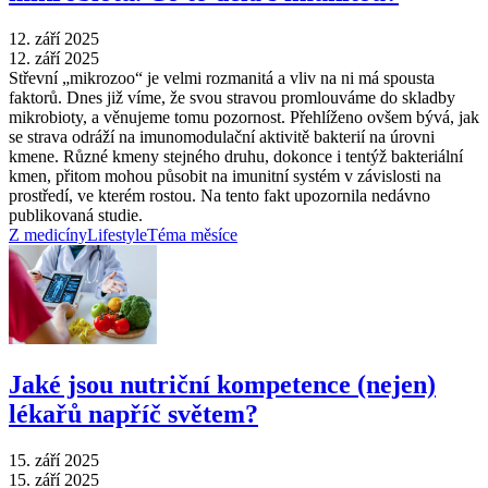
12. září 2025
12. září 2025
Střevní „mikrozoo“ je velmi rozmanitá a vliv na ni má spousta
faktorů. Dnes již víme, že svou stravou promlouváme do skladby
mikrobioty, a věnujeme tomu pozornost. Přehlíženo ovšem bývá, jak
se strava odráží na imunomodulační aktivitě bakterií na úrovni
kmene. Různé kmeny stejného druhu, dokonce i tentýž bakteriální
kmen, přitom mohou působit na imunitní systém v závislosti na
prostředí, ve kterém rostou. Na tento fakt upozornila nedávno
publikovaná studie.
Z medicíny
Lifestyle
Téma měsíce
Jaké jsou nutriční kompetence (nejen)
lékařů napříč světem?
15. září 2025
15. září 2025