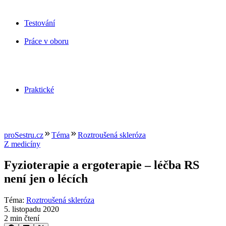
Testování
Práce v oboru
Praktické
proSestru.cz
Téma
Roztroušená skleróza
Z medicíny
Fyzioterapie a ergoterapie –⁠ léčba RS
není jen o lécích
Téma
:
Roztroušená skleróza
5. listopadu 2020
2 min čtení