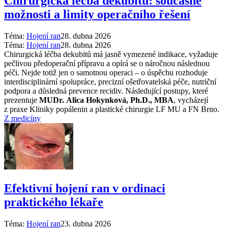
Chirurgická léčba dekubitů: současné
možnosti a limity operačního řešení
Téma:
Hojení ran
28. dubna 2026
Téma:
Hojení ran
28. dubna 2026
Chirurgická léčba dekubitů má jasně vymezené indikace, vyžaduje
pečlivou předoperační přípravu a opírá se o náročnou následnou
péči. Nejde totiž jen o samotnou operaci –⁠ o úspěchu rozhoduje
interdisciplinární spolupráce, precizní ošetřovatelská péče, nutriční
podpora a důsledná prevence recidiv. Následující postupy, které
prezentuje
MUDr. Alica Hokynková, Ph.D., MBA
, vycházejí
z praxe Kliniky popálenin a plastické chirurgie LF MU a FN Brno.
Z medicíny
Efektivní hojení ran v ordinaci
praktického lékaře
Téma:
Hojení ran
23. dubna 2026