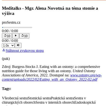
Meditalks - Mgr. Alena Novotná na téma stomie a
výživa
proSestru.cz
0:00
/
0:00
10
10
0:00
/
0:00
Stáhnout zvukovou stopu
(pak)
Zdroj: Burgess-Stocks J. Eating with an ostomy: a comprehensive
nutrition guide for those living with an ostomy.
United Ostomy
Associations of America
, 2022. Dostupné na:
www.ostomy.org/wp-
content/uploads/2022/02/Eating_with_an_Ostomy_2022-02.pdf
Tagy:
Všeobecná sestra
Stomická sestra
Praktická sestra
Sestra v
chirurgických oborech
Sestra v interních oborech
Endoskopická