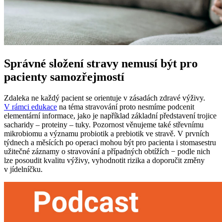
Správné složení stravy nemusí být pro
pacienty samozřejmostí
Zdaleka ne každý pacient se orientuje v zásadách zdravé výživy.
V rámci edukace
na téma stravování proto nesmíme podcenit
elementární informace, jako je například základní představení trojice
sacharidy –⁠ proteiny –⁠ tuky. Pozornost věnujeme také střevnímu
mikrobiomu a významu probiotik a prebiotik ve stravě. V prvních
týdnech a měsících po operaci mohou být pro pacienta i stomasestru
užitečné záznamy o stravování a případných obtížích −⁠ podle nich
lze posoudit kvalitu výživy, vyhodnotit rizika a doporučit změny
v jídelníčku.