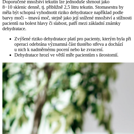
Doporučené množství tekutin lze jednoduše shrnout jako
8−10 sklenic denně, tj. přibližně 2,5 litru tekutin. Stomasestra by
měla být schopná vyhodnotit riziko dehydratace například podle
barvy moči –⁠ tmavá moč, stejně jako její snížené množství a stížnosti
pacientů na bolest hlavy či slabost, patří mezi základní známky
dehydratace.
Zvýšené riziko dehydratace platí pro pacienty, kterým byla při
operaci odebrána významná část tlustého střeva a dochází
u nich k nadměrnému pocení nebo ke zvracení.
Dehydratace hrozí ve větší míře pacientům s ileostomií.