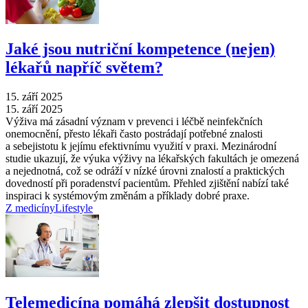
Jaké jsou nutriční kompetence (nejen)
lékařů napříč světem?
15. září 2025
15. září 2025
Výživa má zásadní význam v prevenci i léčbě neinfekčních
onemocnění, přesto lékaři často postrádají potřebné znalosti
a sebejistotu k jejímu efektivnímu využití v praxi. Mezinárodní
studie ukazují, že výuka výživy na lékařských fakultách je omezená
a nejednotná, což se odráží v nízké úrovni znalostí a praktických
dovedností při poradenství pacientům. Přehled zjištění nabízí také
inspiraci k systémovým změnám a příklady dobré praxe.
Z medicíny
Lifestyle
Telemedicína pomáhá zlepšit dostupnost