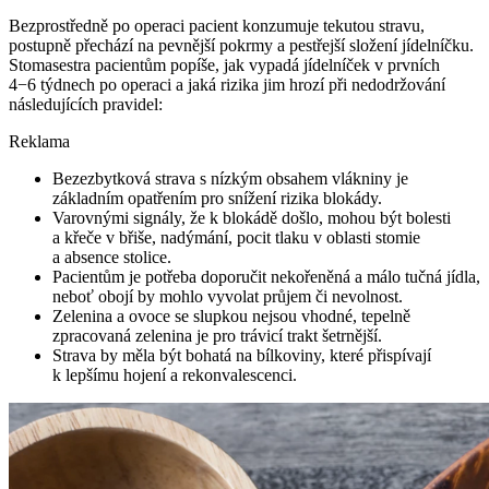
Bezprostředně po operaci pacient konzumuje tekutou stravu,
postupně přechází na pevnější pokrmy a pestřejší složení jídelníčku.
Stomasestra pacientům popíše, jak vypadá jídelníček v prvních
4−6 týdnech po operaci a jaká rizika jim hrozí při nedodržování
následujících pravidel:
Reklama
Bezezbytková strava s nízkým obsahem vlákniny je
základním opatřením pro snížení rizika blokády.
Varovnými signály, že k blokádě došlo, mohou být bolesti
a křeče v břiše, nadýmání, pocit tlaku v oblasti stomie
a absence stolice.
Pacientům je potřeba doporučit nekořeněná a málo tučná jídla,
neboť obojí by mohlo vyvolat průjem či nevolnost.
Zelenina a ovoce se slupkou nejsou vhodné, tepelně
zpracovaná zelenina je pro trávicí trakt šetrnější.
Strava by měla být bohatá na bílkoviny, které přispívají
k lepšímu hojení a rekonvalescenci.