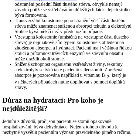
odstranění poslední části tlustého střeva, obvykle nemají
zásadní potíže se vstřebáváním důležitých látek. Jejich stolice
bývá formovaná.
Transverzální kolostomie po odstranění větší části tlustého
střeva může znamenat sníženou absorpci tekutin a elektrolytů.
Stolice bývá měkčí než v předchozím případě.
Vzestupná kolostomie (umístěná na vzestupné části tlustého
střeva) je nejrizikovějším typem kolostomie s ohledem na
zhoršenou absorpci a hydrataci. Pacienti mají většinou řídkou
stolici a přítomnost trávicích enzymů ve střevním obsahu
může dráždit okolí stomie.
Snížená schopnost organismu vstřebávat živiny, tekutiny
a elektrolyty se týká také pacientů s ileostomií. Zhoršená
absorpce je pozorována například u vitaminu B
, který je
12
v některých případech nutné doplňovat s pomocí doplňků
stravy.
Důraz na hydrataci: Pro koho je
nejdůležitější?
Jedním z důvodů, proč jsou pacienti se stomií opakovaně
hospitalizováni, bývá dehydratace. Nejen z tohoto důvodu je
nezbytné vysvětlit pacientům význam pravidelného pitného režimu.