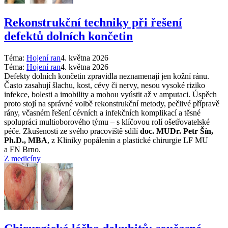
Rekonstrukční techniky při řešení
defektů dolních končetin
Téma:
Hojení ran
4. května 2026
Téma:
Hojení ran
4. května 2026
Defekty dolních končetin zpravidla neznamenají jen kožní ránu.
Často zasahují šlachu, kost, cévy či nervy, nesou vysoké riziko
infekce, bolesti a imobility a mohou vyústit až v amputaci. Úspěch
proto stojí na správné volbě rekonstrukční metody, pečlivé přípravě
rány, včasném řešení cévních a infekčních komplikací a těsné
spolupráci multioborového týmu –⁠ s klíčovou rolí ošetřovatelské
péče. Zkušenosti ze svého pracoviště sdílí
doc. MUDr. Petr Šín,
Ph.D., MBA
, z Kliniky popálenin a plastické chirurgie LF MU
a FN Brno.
Z medicíny