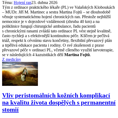
Téma:
Hojení ran
23. dubna 2026
Tým z ordinace praktického lékaře (PL) ve Valašských Kloboukách
–⁠ MUDr. Jiří M. Martinec a sestra Martina Fojtů –⁠ se dlouhodobě
věnuje systematickému hojení chronických ran. Přestože nejbližší
nemocnice je v dojezdové vzdálenosti (zhruba 40 km) a na
poliklinice fungují chirurgické ambulance, řadu pacientů
s chronickými ranami zvládá tato ordinace PL vést stejně kvalitně,
často rychleji a s efektivnější kontinuitou péče. Klíčem je pečlivá
triáž, respekt k cévnímu stavu končetiny, flexibilní převazový plán
a trpělivá edukace pacienta i rodiny. O své zkušenosti z praxe
převazové péče v ordinaci PL, včetně cíleného využití larvoterapie,
se v následujících 4 kazuistikách dělí
Martina Fojtů
.
Z medicíny
Vliv peristomálních kožních komplikací
na kvalitu života dospělých s permanentní
stomií