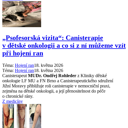
„Psofesorská vizita“: Canisterapie
v dětské onkologii a co si z ní můžeme vzít
při hojení ran
Téma:
Hojení ran
18. května 2026
Téma:
Hojení ran
18. května 2026
Canisterapeut
MUDr. Ondřej Rohleder
z Kliniky dětské
onkologie LF MU a FN Brno a Canisterapeutického sdružení
Jižní Moravy přibližuje roli canisterapie v nemocniční praxi,
zejména na dětské onkologii, a její přenositelnost do péče
o chronické rány.
Z medicíny