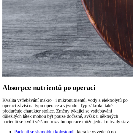
Absorpce nutrientů po operaci
Kvalita vstřebávání makro -⁠ i mikronutrientů, vody a elektrolytů po
operaci závisí na typu operace a vývodu. Typ zákroku také
předurčuje charakter stolice. Změny týkající se vstřebávání
důležitých látek mohou být pouze dočasné, avšak u některých
pacientů se kvůli většímu rozsahu operace může jednat o trvalý stav.
Pacienti se sigmoidní kolostomií
, která je vyvedená po