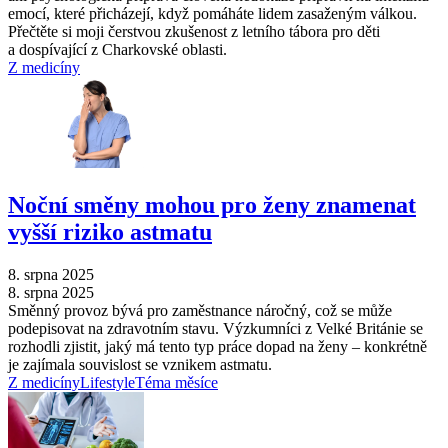
emocí, které přicházejí, když pomáháte lidem zasaženým válkou.
Přečtěte si moji čerstvou zkušenost z letního tábora pro děti
a dospívající z Charkovské oblasti.
Z medicíny
Noční směny mohou pro ženy znamenat
vyšší riziko astmatu
8. srpna 2025
8. srpna 2025
Směnný provoz bývá pro zaměstnance náročný, což se může
podepisovat na zdravotním stavu. Výzkumníci z Velké Británie se
rozhodli zjistit, jaký má tento typ práce dopad na ženy –⁠ konkrétně
je zajímala souvislost se vznikem astmatu.
Z medicíny
Lifestyle
Téma měsíce