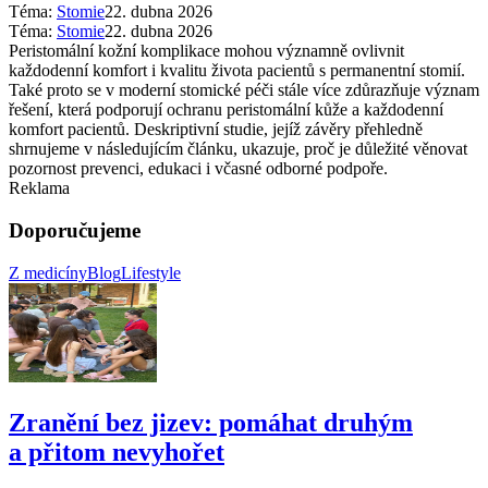
Téma:
Stomie
22. dubna 2026
Téma:
Stomie
22. dubna 2026
Peristomální kožní komplikace mohou významně ovlivnit
každodenní komfort i kvalitu života pacientů s permanentní stomií.
Také proto se v moderní stomické péči stále více zdůrazňuje význam
řešení, která podporují ochranu peristomální kůže a každodenní
komfort pacientů. Deskriptivní studie, jejíž závěry přehledně
shrnujeme v následujícím článku, ukazuje, proč je důležité věnovat
pozornost prevenci, edukaci i včasné odborné podpoře.
Reklama
Doporučujeme
Z medicíny
Blog
Lifestyle
Zranění bez jizev: pomáhat druhým
a přitom nevyhořet