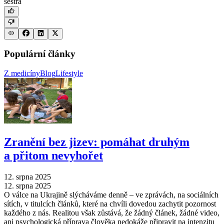
sestra
Populární články
Z medicíny
Blog
Lifestyle
Zranění bez jizev: pomáhat druhým
a přitom nevyhořet
12. srpna 2025
12. srpna 2025
O válce na Ukrajině slýcháváme denně –⁠ ve zprávách, na sociálních
sítích, v titulcích článků, které na chvíli dovedou zachytit pozornost
každého z nás. Realitou však zůstává, že žádný článek, žádné video,
ani psychologická příprava člověka nedokáže připravit na intenzitu