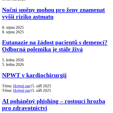
Noční směny mohou pro ženy znamenat
vyšší riziko astmatu
8. srpna 2025
8. srpna 2025
Eutanazie na žádost pacientů s demencí?
Odborná polemika je stále živá
5. ledna 2026
5. ledna 2026
NPWT v kardiochirurgii
Téma:
Hojení ran
15. září 2025
Téma:
Hojení ran
15. září 2025
AI poháněný phishing –⁠ rostoucí hrozba
pro zdravotnictví