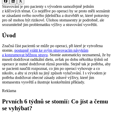
Stravování je pro pacienty s vývodem samozřejmě jedním
z klíčových témat. Co nejdříve po operaci by se proto měli seznámit
se zásadami svého nového jídelníčku a dozvědět se, které potraviny
pro ně mohou být rizikové. Úlohou stomasestry je podrobně, ale
srozumitelně jim problematiku výživy a stravování vysvětlit.
Úvod
Značná část pacientů se může po operaci, při které je vytvořena
stomie,
postupně vrátit ke svým stravovacím návykům
a konzumovat běžnou stravu
. Stomie automaticky neznamená, že by
museli dodržovat radikální dietu, avšak po dobu několika týdnů od
operace je nutné dodržovat různá pravidla. Stejně tak je potřeba, aby
se pacienti naučili rozpoznat, co jim po operaci vyhovuje a co
nikoliv, a aby si zvykli na jiný způsob vylučování. I s vývodem je
potřeba dodržovat obecné zásady zdravé výživy, které jim
stomasestra vysvětlí a ilustruje konkrétními příklady.
Reklama
Prvních 6 týdnů se stomií: Co jíst a čemu
se vyhýbat?