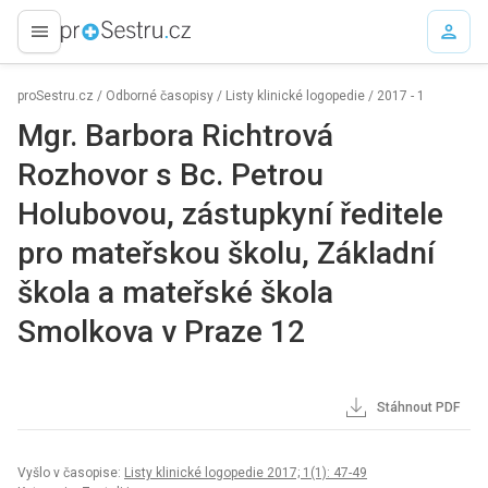
proLékaře.cz
proSestru.cz
/
Odborné časopisy
/
Listy klinické logopedie
/
2017 - 1
Mgr. Barbora Richtrová
Rozhovor s Bc. Petrou
Holubovou, zástupkyní ředitele
pro mateřskou školu, Základní
škola a mateřské škola
Smolkova v Praze 12
Stáhnout PDF
Vyšlo v časopise:
Listy klinické logopedie 2017; 1(1): 47-49