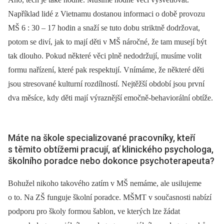
Například lidé z Vietnamu dostanou informaci o době provozu
MŠ 6 : 30 –⁠ 17 hodin a snaží se tuto dobu striktně dodržovat,
potom se diví, jak to mají děti v MŠ náročné, že tam musejí být
tak dlouho. Pokud některé věci plně nedodržují, musíme volit
formu nařízení, které pak respektují. Vnímáme, že některé děti
jsou stresované kulturní rozdílností. Nejtěžší období jsou první
dva měsíce, kdy děti mají výraznější emočně-behaviorální obtíže.
Máte na škole specializované pracovníky, kteří
s těmito obtížemi pracují, ať klinického psychologa,
školního poradce nebo dokonce psychoterapeuta?
Bohužel nikoho takového zatím v MŠ nemáme, ale usilujeme
o to. Na ZŠ funguje školní poradce. MŠMT v současnosti nabízí
podporu pro školy formou šablon, ve kterých lze žádat