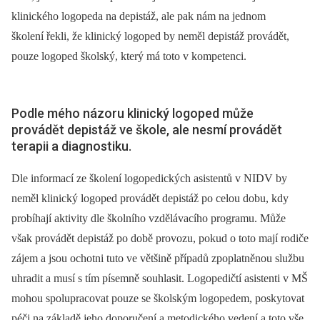
klinického logopeda na depistáž, ale pak nám na jednom
školení řekli, že klinický logoped by neměl depistáž provádět,
pouze logoped školský, který má toto v kompetenci.
Podle mého názoru klinický logoped může
provádět depistáž ve škole, ale nesmí provádět
terapii a diagnostiku.
Dle informací ze školení logopedických asistentů v NIDV
by
neměl klinický logoped provádět depistáž po celou dobu, kdy
probíhají aktivity dle školního vzdělávacího programu. Může
však provádět depistáž po době provozu, pokud o toto mají rodiče
zájem a jsou ochotni tuto ve většině případů zpoplatněnou službu
uhradit a musí s tím písemně souhlasit. Logopedičtí asistenti v MŠ
mohou spolupracovat pouze se školským logopedem, poskytovat
péči na základě jeho doporučení a metodického vedení a toto vše