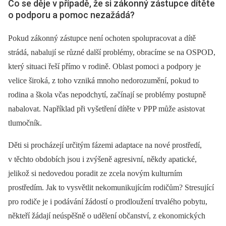
Co se děje v případě, že si zákonný zástupce dítěte
o podporu a pomoc nezažádá?
Pokud zákonný zástupce není ochoten spolupracovat a dítě
strádá, nabalují se různé další problémy, obracíme se na OSPOD
,
který situaci řeší přímo v rodině. Oblast pomoci a podpory je
velice široká, z toho vzniká mnoho nedorozumění, pokud to
rodina a škola včas nepodchytí, začínají se problémy postupně
nabalovat. Například při vyšetření dítěte v PPP může asistovat
tlumočník.
Děti si procházejí určitým fázemi adaptace na nové prostředí,
v těchto obdobích jsou i zvýšeně agresivní, někdy apatické,
jelikož si nedovedou poradit ze zcela novým kulturním
prostředím. Jak to vysvětlit nekomunikujícím rodičům? Stresující
pro rodiče je i podávání žádostí o prodloužení trvalého pobytu,
někteří žádají neúspěšně o udělení občanství, z ekonomických