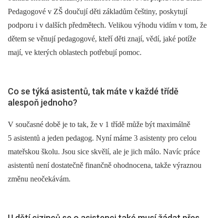
Pedagogové v ZŠ doučují děti základům češtiny, poskytují
podporu i v dalších předmětech. Velikou výhodu vidím v tom, že
dětem se věnují pedagogové, kteří děti znají, vědí, jaké potíže
mají, ve kterých oblastech potřebují pomoc.
Co se týká asistentů, tak máte v každé třídě
alespoň jednoho?
V současné době je to tak, že v 1 třídě může být maximálně
5 asistentů a jeden pedagog. Nyní máme 3 asistenty pro celou
mateřskou školu. Jsou sice skvělí, ale je jich málo. Navíc práce
asistentů není dostatečně finančně ohodnocena, takže výraznou
změnu neočekávám.
U dětí cizinců se o asistenci také musí žádat přes