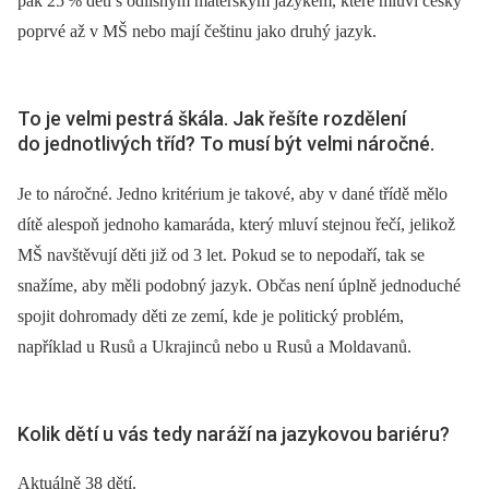
pak 25
% dětí s odlišným mateřským jazykem, které mluví česky
poprvé až v MŠ nebo mají češtinu jako druhý jazyk.
To je velmi pestrá škála. Jak řešíte rozdělení
do jednotlivých tříd? To musí být velmi náročné.
Je to náročné. Jedno kritérium je takové, aby v dané třídě mělo
dítě alespoň jednoho kamaráda, který mluví stejnou řečí, jelikož
MŠ navštěvují děti již od 3 let. Pokud se to nepodaří, tak se
snažíme, aby měli podobný jazyk. Občas není úplně jednoduché
spojit dohromady děti ze zemí, kde je politický problém,
například u Rusů a Ukrajinců nebo u Rusů a Moldavanů.
Kolik dětí u vás tedy naráží na jazykovou bariéru?
Aktuálně 38 dětí.