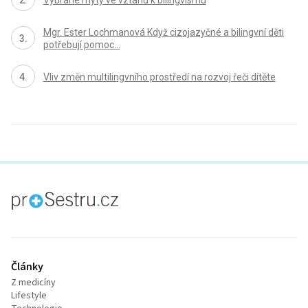
Vybrané mýty ve vztahu k bilingvismu
Mgr. Ester Lochmanová Když cizojazyčné a bilingvní děti
potřebují pomoc…
Vliv změn multilingvního prostředí na rozvoj řeči dítěte
proLékaře.cz
Články
Z medicíny
Lifestyle