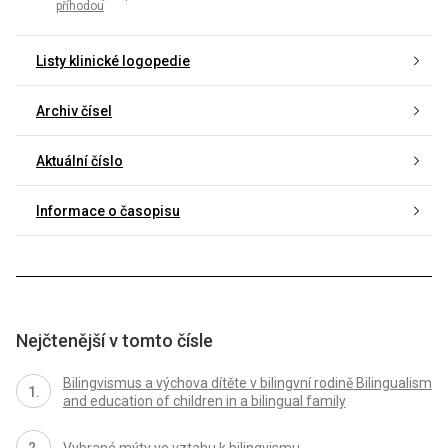
příhodou
Listy klinické logopedie
Archiv čísel
Aktuální číslo
Informace o časopisu
Nejčtenější v tomto čísle
Bilingvismus a výchova dítěte v bilingvní rodině Bilingualism
and education of children in a bilingual family