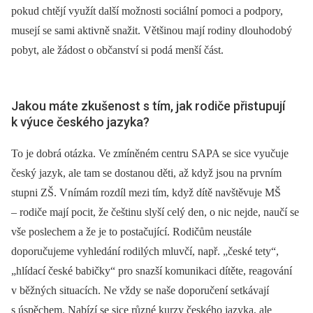
pokud chtějí využít další možnosti sociální pomoci a podpory,
musejí se sami aktivně snažit. Většinou mají rodiny dlouhodobý
pobyt, ale žádost o občanství si podá menší část.
Jakou máte zkušenost s tím, jak rodiče přistupují
k výuce českého jazyka?
To je dobrá otázka. Ve zmíněném centru SAPA se sice vyučuje
český jazyk, ale tam se dostanou děti, až když jsou na prvním
stupni ZŠ. Vnímám rozdíl mezi tím, když dítě navštěvuje MŠ
–⁠ rodiče mají pocit, že češtinu slyší celý den, o nic nejde, naučí se
vše poslechem a že je to postačující. Rodičům neustále
doporučujeme vyhledání rodilých mluvčí, např. „české tety“,
„hlídací české babičky“ pro snazší komunikaci dítěte, reagování
v běžných situacích. Ne vždy se naše doporučení setkávají
s úspěchem. Nabízí se sice různé kurzy českého jazyka, ale