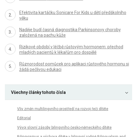
Efektivita kartáčku Sonicare For Kids u dětí předškolního
věku
Naděje budí časná diagnostika Parkinsonovy choroby
založená na pachu kůže
Rizikové období v léčbě růstovým hormonem: přechod
mladých pacientů k lékařům pro dospělé
Různorodost pomůcek pro aplikaci růstového hormonu si
žádá pečlivou edukaci
Všechny články tohoto čísla
Vliv změn multilingvního prostředí na rozvoj řeči dítěte
Editorial
Vývoj slovní zásoby bilingvního česko-německého dítěte
Bilingvismus a výchova dítěte v bilingvní rodině Bilingualism and