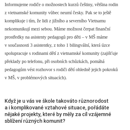
Informujeme rodiče o možnostech kurzů češtiny, většina rodin
z vietnamské komunity vůbec neumí česky. Pak se to ještě
komplikuje i tím, že lidi z jižního a severního Vietnamu
nekomunikují mezi sebou. Máme možnost čerpat finanční
prostředky na asistenty pedagogů pro děti –⁠ v MŠ máme
v současnosti 3 asistentky, z toho 1 bilingvální, která úzce
spolupracuje s rodinami dětí z vietnamské komunity (zajišťuje
překlady po telefonu, při osobních schůzkách, pomáhá
pedagogům vést rozhovor s rodiči dětí ohledně jejich pokroků
v MŠ, v problémových situacích).
Když je u vás ve škole takováto různorodost
a i komplikované vztahové situace, pořádáte
nějaké projekty, které by měly za cíl vzájemné
sblížení různých komunit?