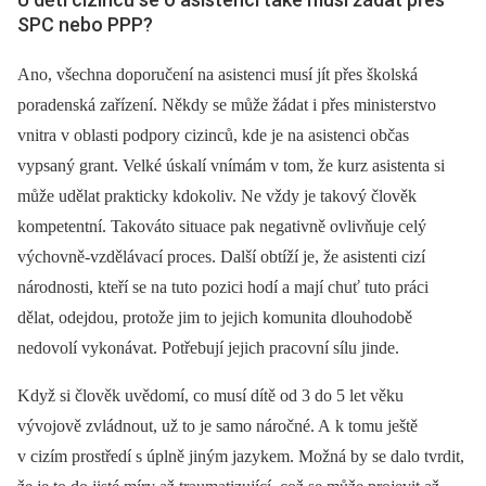
SPC nebo PPP?
Ano, všechna doporučení na asistenci musí jít přes školská
poradenská zařízení. Někdy se může žádat i přes ministerstvo
vnitra v oblasti podpory cizinců, kde je na asistenci občas
vypsaný grant. Velké úskalí vnímám v tom, že kurz asistenta si
může udělat prakticky kdokoliv. Ne vždy je takový člověk
kompetentní. Takováto situace pak negativně ovlivňuje celý
výchovně-vzdělávací proces. Další obtíží je, že asistenti cizí
národnosti, kteří se na tuto pozici hodí a mají chuť tuto práci
dělat, odejdou, protože jim to jejich komunita dlouhodobě
nedovolí vykonávat. Potřebují jejich pracovní sílu jinde.
Když si člověk uvědomí, co musí dítě od 3 do 5 let věku
vývojově zvládnout, už to je samo náročné. A k tomu ještě
v cizím prostředí s úplně jiným jazykem. Možná by se dalo tvrdit,