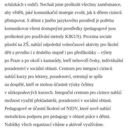
schůzkách s rodiči. Nechali jsme proškolit všechny zaměstnance,
aby věděli, jaké komunikační strategie zvolit, jak k dětem cizinců
přistupovat. S dětmi z jiného jazykového prostředí je potřeba
komunikovat všemi dostupnými prostředky (pedagogové jsou
proškoleni pro používání metody KIKUS). Proxima sociale
působí na ZŠ, nabízí odpolední volnočasové aktivity pro školní
děti z prvního i z druhého stupně i pro předškoláky –⁠ výlety
po Praze a po okolí s kamarády, kteří nehovoří česky, individuální
poradenství v sociální oblasti. Centrum pro integraci cizinců
nabízí kurzy pro lektory, poradenství, orientují se spíše
na dospělé, kteří se mohou účastnit výuky češtiny
v nízkoprahových kurzech. Integrační centrum pro cizince nabízí
možnost využití překladatelů, poradenství v sociální oblasti.
Pedagogové se účastní školení od NIDV, které nově nabízí
metodickou podporu pro pedagogy v oblasti práce s dětmi.
Nabídky všech organizací vítáme a aktivně využíváme.