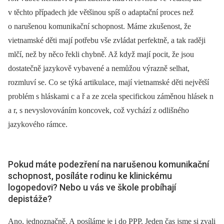
v těchto případech jde většinou spíš o adaptační proces než
o narušenou komunikační schopnost. Máme zkušenost, že
vietnamské děti mají potřebu vše zvládat perfektně, a tak raději
mlčí, než by něco řekli chybně. Až když mají pocit, že jsou
dostatečně jazykově vybavené a nemůžou výrazně selhat,
rozmluví se. Co se týká artikulace, mají vietnamské děti největší
problém s hláskami c a ř a ze zcela specifickou záměnou hlásek n
a r, s nevyslovováním koncovek, což vychází z odlišného
jazykového rámce.
Pokud máte podezření na narušenou komunikační
schopnost, posíláte rodinu ke klinickému
logopedovi? Nebo u vás ve škole probíhají
depistáže?
Ano, jednoznačně. A posíláme je i do PPP. Jeden čas jsme si zvali