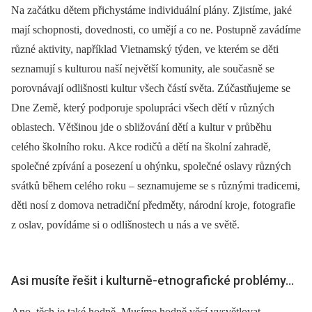
Na začátku dětem přichystáme individuální plány. Zjistíme, jaké
mají schopnosti, dovednosti, co umějí a co ne. Postupně zavádíme
různé aktivity, například Vietnamský týden, ve kterém se děti
seznamují s kulturou naší největší komunity, ale současně se
porovnávají odlišnosti kultur všech částí světa. Zúčastňujeme se
Dne Země, který podporuje spolupráci všech dětí v různých
oblastech. Většinou jde o sbližování dětí a kultur v průběhu
celého školního roku. Akce rodičů a dětí na školní zahradě,
společné zpívání a posezení u ohýnku, společné oslavy různých
svátků během celého roku –⁠ seznamujeme se s různými tradicemi,
děti nosí z domova netradiční předměty, národní kroje, fotografie
z oslav, povídáme si o odlišnostech u nás a ve světě.
Asi musíte řešit i kulturně-etnografické problémy...
Ano, těch je také hodně. Musíme hodně věcí vysvětlovat.