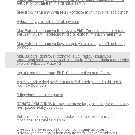
education of children in a bilingual family
Špecificky narušený vývin reči v kontexte multilingválnej spoločnosti
Vybrané mýty ve vztahu k bilingvismu
Mgr. Ester Lochmanová Rozhovor s PhDr. Terezou Linhartovou ze
sdružení META – společnosti pro příležitosti mladých migrantů
Mgr. Ester Lochmanová Když cizojazyčné a bilingvní děti potřebují
pomoc…
Mgr. Barbora Richtrová Rozhovor s Bc. Petrou Holubovou,
zástupkyní ředitele pro mateřskou školu, Základní škola a mateřské
škola Smolkova v Praze 12
Ing. Alexandr Lochman, Ph.D. Ces pantoufles sont à moi!
Výchova dětí v dvojjazyčném prostředí aneb jak se žije bilingvní
rodině v Čechách
Bilingvismus není diagnóza
RENATA ŠKALOUDOVÁ: Jazykolamové bajky pro dospělé aneb Nikdy
není pozdě hezky vyslovovat
Schopnosť opakovania pseudoslov ako doplnok informácie
o rodinnej anamnéze dieťaťa
Zvyšování úrovně pozornosti pomocí cogniplus programu
u dospělých pacientů s kraniotraumatem či cévní mozkovou