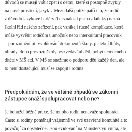
důvodů se musejí vrátit zpět i s dětmi, které si postupně zvykly
na nové prostředí, jazyk…Mezi další potíže patří i to, že rodič
z důvodu jazykové bariéry (i neznalosti písma -⁠ latinky) nezná
školní řád našeho zařízení, pak vznikají různé komplikace, které
může vysvětlit rodičům tlumočník nebo interkulturní pracovník
–⁠ porozumění při vyplňování dokumentů školy, platební lhůty,
úhrady, doba provozu školy, vyzvedávání dětí, pobyt nemocného
dítěte v MŠ atd. V MŠ se snažíme o podporu dětí každý den, ale
to není dostačující, musí se zapojit i rodina.
Předpokládám, že ve většině případů se zákonní
zástupce snaží spolupracovat nebo ne?
Je bohužel běžná praxe, že mnoho rodin nenaváže spolupráci.
Často si rodiny pomáhají vzájemně ve své uzavřené komunitě a to
považují za dostatečné. Jsou evidovaní na Ministerstvu vnitra, ale