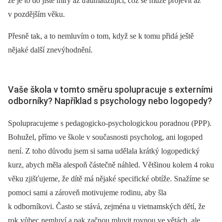
že je to do jisté míry až traumatizující, což se může projevit až
v pozdějším věku.
Přesně tak, a to nemluvím o tom, když se k tomu přidá ještě
nějaké další znevýhodnění.
Vaše škola v tomto směru spolupracuje s externími
odborníky? Například s psychology nebo logopedy?
Spolupracujeme s pedagogicko-psychologickou poradnou (PPP).
Bohužel, přímo ve škole v současnosti psycholog, ani logoped
není. Z toho důvodu jsem si sama udělala krátký logopedický
kurz, abych měla alespoň částečně náhled. Většinou kolem 4 roku
věku zjišťujeme, že dítě má nějaké specifické obtíže. Snažíme se
pomoci sami a zároveň motivujeme rodinu, aby šla
k odborníkovi. Často se stává, zejména u vietnamských dětí, že
rok vůbec nemluví a pak začnou mluvit rovnou ve větách, ale