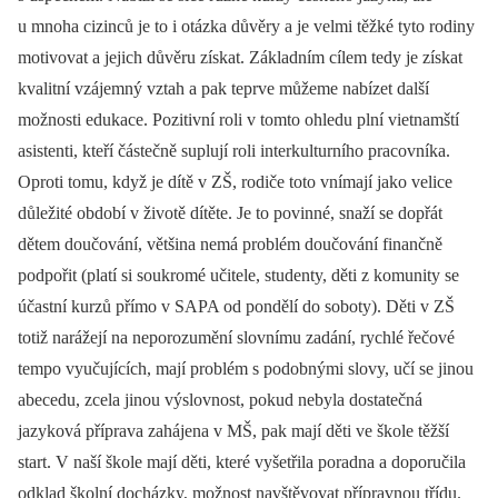
u mnoha cizinců je to i otázka důvěry a je velmi těžké tyto rodiny
motivovat a jejich důvěru získat. Základním cílem tedy je získat
kvalitní vzájemný vztah a pak teprve můžeme nabízet další
možnosti edukace. Pozitivní roli v tomto ohledu plní vietnamští
asistenti, kteří částečně suplují roli interkulturního pracovníka.
Oproti tomu, když je dítě v ZŠ, rodiče toto vnímají jako velice
důležité období v životě dítěte. Je to povinné, snaží se dopřát
dětem doučování, většina nemá problém doučování finančně
podpořit (platí si soukromé učitele, studenty, děti z komunity se
účastní kurzů přímo v SAPA od pondělí do soboty). Děti v ZŠ
totiž narážejí na neporozumění slovnímu zadání, rychlé řečové
tempo vyučujících, mají problém s podobnými slovy, učí se jinou
abecedu, zcela jinou výslovnost, pokud nebyla dostatečná
jazyková příprava zahájena v MŠ, pak mají děti ve škole těžší
start. V naší škole mají děti, které vyšetřila poradna a doporučila
odklad školní docházky, možnost navštěvovat přípravnou třídu.