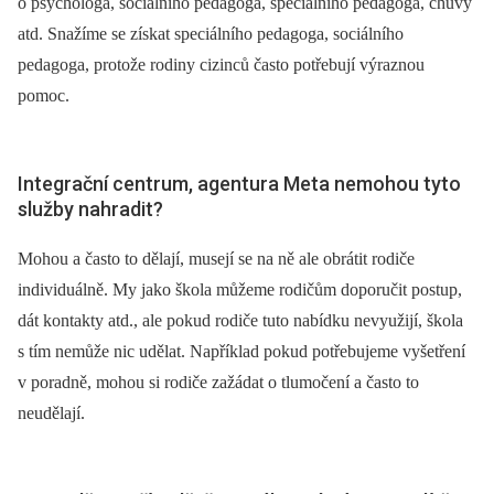
o psychologa, sociálního pedagoga, speciálního pedagoga, chůvy
atd. Snažíme se získat speciálního pedagoga, sociálního
pedagoga, protože rodiny cizinců často potřebují výraznou
pomoc.
Integrační centrum, agentura Meta nemohou tyto
služby nahradit?
Mohou a často to dělají, musejí se na ně ale obrátit rodiče
individuálně. My jako škola můžeme rodičům doporučit postup,
dát kontakty atd., ale pokud rodiče tuto nabídku nevyužijí, škola
s tím nemůže nic udělat. Například pokud potřebujeme vyšetření
v poradně, mohou si rodiče zažádat o tlumočení a často to
neudělají.