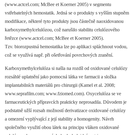
(www.actcel.com; McBee et Koerner 2005) v segmentu
vstřebatelných hemostatik. Jedná se o produkty s vyšším stupněm
modifikace, některé tyto produkty jsou částečně naoxidovanou
karboxymethylcelulózou, což narušilo stabilitu celulózového
řetězce (www.actcel.com; McBee et Koerner 2005).
Tzv. biorozpustná hemostatika lze po aplikaci spláchnout vodou,
což se využívá např. při ošetřování povrchových zranění.
Karboxymethylcelulóza si našla na rozdíl od oxidované celulózy
rozsáhlé uplatnění jako pomocná látka ve farmacii a složka
implantabilních materiálů pro chirurgii (Kamel et al. 2008;
www.seprafilm.com; www.fziomed.com). Oxycelulóza se ve
farmaceutických přípravcích prakticky neprosadila. Důvodem je
podstatně užší rozsah možností derivatizace oxidované celulózy
a omezení vyplývající z její stability a homogenity. Návrh
společného využití obou látek na principu vláken oxidované