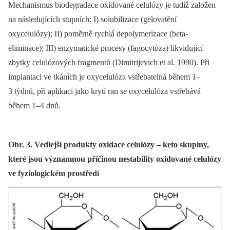
Mechanismus biodegradace oxidované celulózy je tudíž založen
na následujících stupních: I) solubilizace (gelovatění
oxycelulózy); II) poměrně rychlá depolymerizace (beta-
eliminace); III) enzymatické procesy (fagocytóza) likvidující
zbytky celulózových fragmentů (Dimitrijevich et al. 1990). Při
implantaci ve tkáních je oxycelulóza vstřebatelná během 1–
3 týdnů, při aplikaci jako krytí ran se oxycelulóza vstřebává
během 1–4 dnů.
Obr. 3. Vedlejší produkty oxidace celulózy – keto skupiny,
které jsou významnou příčinou nestability oxidované celulózy
ve fyziologickém prostředí