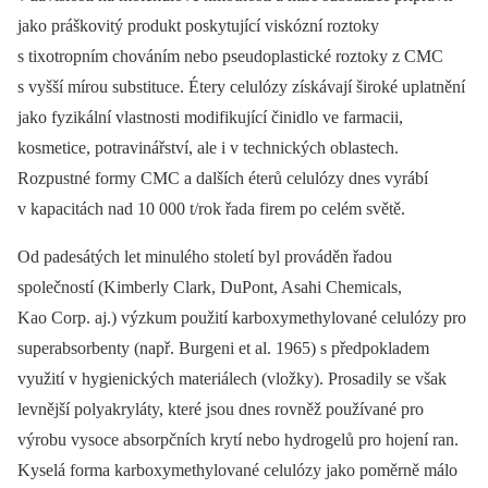
jako práškovitý produkt poskytující viskózní roztoky
s tixotropním chováním nebo pseudoplastické roztoky z CMC
s vyšší mírou substituce. Étery celulózy získávají široké uplatnění
jako fyzikální vlastnosti modifikující činidlo ve farmacii,
kosmetice, potravinářství, ale i v technických oblastech.
Rozpustné formy CMC a dalších éterů celulózy dnes vyrábí
v kapacitách nad 10 000 t/rok řada firem po celém světě.
Od padesátých let minulého století byl prováděn řadou
společností (Kimberly Clark, DuPont, Asahi Chemicals,
Kao Corp. aj.) výzkum použití karboxymethylované celulózy pro
superabsorbenty (např. Burgeni et al. 1965) s předpokladem
využití v hygienických materiálech (vložky). Prosadily se však
levnější polyakryláty, které jsou dnes rovněž používané pro
výrobu vysoce absorpčních krytí nebo hydrogelů pro hojení ran.
Kyselá forma karboxymethylované celulózy jako poměrně málo