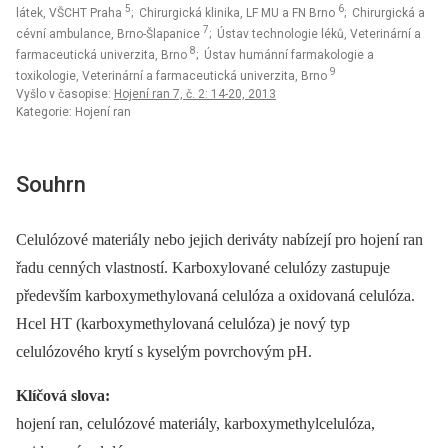
5
6
látek, VŠCHT Praha
; Chirurgická klinika, LF MU a FN Brno
; Chirurgická a
7
cévní ambulance, Brno-Šlapanice
; Ústav technologie léků, Veterinární a
8
farmaceutická univerzita, Brno
; Ústav humánní farmakologie a
9
toxikologie, Veterinární a farmaceutická univerzita, Brno
Vyšlo v časopise:
Hojení ran 7, č. 2: 14-20, 2013
Kategorie: Hojení ran
Souhrn
Celulózové materiály nebo jejich deriváty nabízejí pro hojení ran
řadu cenných vlastností. Karboxylované celulózy zastupuje
především karboxymethylovaná celulóza a oxidovaná celulóza.
Hcel HT (karboxymethylovaná celulóza) je nový typ
celulózového krytí s kyselým povrchovým pH.
Klíčová slova:
hojení ran, celulózové materiály, karboxymethylcelulóza,