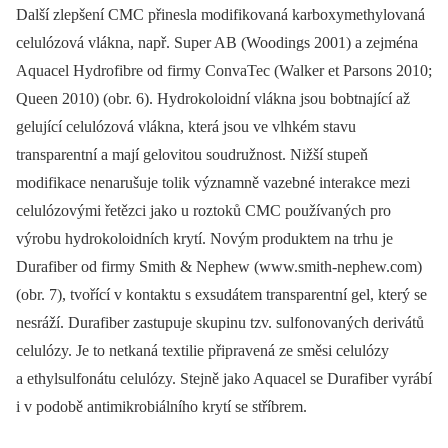
Další zlepšení CMC přinesla modifikovaná karboxymethylovaná
celulózová vlákna, např. Super AB (Woodings 2001) a zejména
Aquacel Hydrofibre od firmy ConvaTec (Walker et Parsons 2010;
Queen 2010) (obr. 6). Hydrokoloidní vlákna jsou bobtnající až
gelující celulózová vlákna, která jsou ve vlhkém stavu
transparentní a mají gelovitou soudružnost. Nižší stupeň
modifikace nenarušuje tolik významně vazebné interakce mezi
celulózovými řetězci jako u roztoků CMC používaných pro
výrobu hydrokoloidních krytí. Novým produktem na trhu je
Durafiber od firmy Smith & Nephew (www.smith-nephew.com)
(obr. 7), tvořící v kontaktu s exsudátem transparentní gel, který se
nesráží. Durafiber zastupuje skupinu tzv. sulfonovaných derivátů
celulózy. Je to netkaná textilie připravená ze směsi celulózy
a ethylsulfonátu celulózy. Stejně jako Aquacel se Durafiber vyrábí
i v podobě antimikrobiálního krytí se stříbrem.