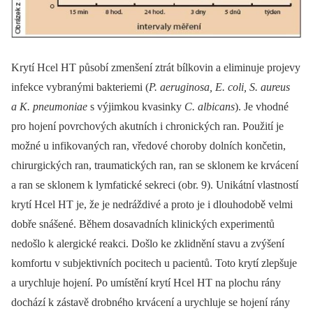
Krytí Hcel HT působí zmenšení ztrát bílkovin a eliminuje projevy
infekce vybranými bakteriemi (
P. aeruginosa, E. coli, S. aureus
a K. pneumoniae
s výjimkou kvasinky
C. albicans
). Je vhodné
pro hojení povrchových akutních i chronických ran. Použití je
možné u infikovaných ran, vředové choroby dolních končetin,
chirurgických ran, traumatických ran, ran se sklonem ke krvácení
a ran se sklonem k lymfatické sekreci (obr. 9). Unikátní vlastností
krytí Hcel HT je, že je nedráždivé a proto je i dlouhodobě velmi
dobře snášené. Během dosavadních klinických experimentů
nedošlo k alergické reakci. Došlo ke zklidnění stavu a zvýšení
komfortu v subjektivních pocitech u pacientů. Toto krytí zlepšuje
a urychluje hojení. Po umístění krytí Hcel HT na plochu rány
dochází k zástavě drobného krvácení a urychluje se hojení rány