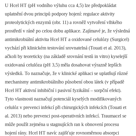
U Hcel HT (pH vodního výluhu cca 4,5) lze předpokládat
uplatnění dvou principů podpory hojení: regulace aktivity
proteolytických enzymů (obr. 11) a rovněž vytvoření vlhkého
prostředí v ráně po celou dobu aplikace. Zajímavé je, že výsledná
antimikrobiální aktivita Hcel HT a oxidované celulózy (Surgicel)
vychází při klinickém testování srovnatelná (Touati et al. 2013),
ačkoli by teoreticky (na základě srovnání testů in vitro) kyselejší
oxidovaná celulóza (pH 3,5) měla dosahovat výrazně lepších
výsledků. To naznačuje, že v klinické aplikaci se uplatňují různé
mechanismy antimikrobiálního působení obou látek (v případě
Hcel HT aktivní inhibiční i pasivní fyzikální –⁠ sorpční efekt).
Tyto vlastnosti naznačují potenciál kyselých modifikovaných
celulóz v prevenci infekcí při chirurgických infekcích (Touati et
al. 2013) nebo prevenci post-operativních infekcí. Traumacel se
může použít zejména u stagnujících ran k obnovení procesu
hojení rány. Hcel HT navíc zajišťuje rovnoměrnou absorpci