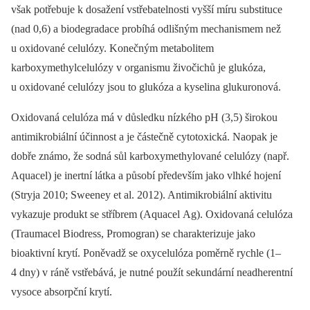
však potřebuje k dosažení vstřebatelnosti vyšší míru substituce
(nad 0,6) a biodegradace probíhá odlišným mechanismem než
u oxidované celulózy. Konečným metabolitem
karboxymethylcelulózy v organismu živočichů je glukóza,
u oxidované celulózy jsou to glukóza a kyselina glukuronová.
Oxidovaná celulóza má v důsledku nízkého pH (3,5) širokou
antimikrobiální účinnost a je částečně cytotoxická. Naopak je
dobře známo, že sodná sůl karboxymethylované celulózy (např.
Aquacel) je inertní látka a působí především jako vlhké hojení
(Stryja 2010; Sweeney et al. 2012). Antimikrobiální aktivitu
vykazuje produkt se stříbrem (Aquacel Ag). Oxidovaná celulóza
(Traumacel Biodress, Promogran) se charakterizuje jako
bioaktivní krytí. Poněvadž se oxycelulóza poměrně rychle (1–
4 dny) v ráně vstřebává, je nutné použít sekundární neadherentní
vysoce absorpční krytí.