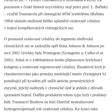
pozornost v české historii oxycelulózy stojí práce prof. L. Bařinky
–⁠ využití Traumacelu při chirurgické léčbě lymfedému (Bařinka
1984) ukázalo možnosti širšího uplatnění oxidované celulózy
v hojení komplikovaných chirurgických ran.
O prosazení oxidované celulózy do segmentu ošetřování
chronických ran se zasloužila opět firma Johnson & Johnson po
roce 2002 výrobky řady Promogran (Systagenix a; Cullen et al.
2002). Jedná se o vstřebatelnou houbu připravenou lyofylizací
kolagenu a oxidované regenerované celulózy. Bioaktivní krytí je
charakterizováno jako proteázy modulující matrix (Systagenix b)
pomáhající při kyselém pH snížit aktivitu proteolytických
enzymů, jejichž nadbytek v chronické ráně je jedním z důvodů
zpomalení hojení. Dalším produktem tohoto typu byly i produkty
řady Traumacel Biodress na bázi částečně neutralizované
hydrogenvápennaté soli oxidované celulózy. Ke konci roku