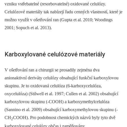
vzniku vstřebatelné (resorbovatelné) oxidované celulózy.
Celulózové materiály tak nabízejí řadu cenných vlastností, které je
možno využít v ošetřování ran (Gupta et al. 2010; Woodings
2001; Sopuch et al. 2013).
Karboxylované celulózové materiály
V ošetřování ran a chirurgii se prosadily zejména dva
anionaktivní deriváty celulózy obsahující funkční karboxylovou
skupinu. Je to oxidovaná celulóza (6-karboxycelulóza,
oxycelulóza) (Stilwell et al. 1997; Cullen et al. 2002) obsahující
karboxylovou skupinu (-COOH) a karboxymethylcelulóza
(Sannino et al. 2009) obsahující karboxymethylovou skupinu (-
CH
COOH). Pro podobnost chemických názvů byly tyto dvě
2
karboxylované celulózy občas i zaměňovány.