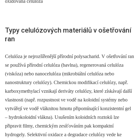
oxidovaná celulóza
Typy celulózových materiálů v ošetřování
ran
Celulóza je nejrozšířenější přírodní polysacharid. V ošetřování ran
se používá přírodní celulóza (bavlna), regenerovaná celulóza
(viskóza) nebo nanocelulóza (mikrobiální celulóza nebo
nanostruktury celulózy). Chemickou modifikací celulózy, např.
karboxymethylací vznikají deriváty celulózy, které získávají další
vlastnosti (např. rozpustnost ve vodě na koloidní systémy nebo
vytvářejí ve vodě vláknitou hmotu připomínající konzistentní gel
–⁠ hydrokoloidní vlákna). Usušením koloidních roztoků lze
připravit filmy, chemickým zesíťováním pak kompaktní
hydrogely. Selektivní oxidace a degradace celulózy vede ke