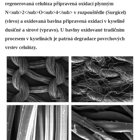
regenerovaná celulóza připravená oxidací plynným
N<sub>2</sub>O<sub>4</sub> v rozpouštědle (Surgicel)
(vlevo) a oxidovaná bavlna připravená oxidací v kyselině
dusičné a sírové (vpravo). U bavlny oxidované tradičním
procesem v kyselinách je patrná degradace povrchových
vrstev celulózy.