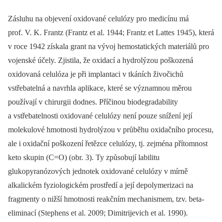
Zásluhu na objevení oxidované celulózy pro medicínu má
prof. V. K. Frantz (Frantz et al. 1944; Frantz et Lattes 1945), která
v roce 1942 získala grant na vývoj hemostatických materiálů pro
vojenské účely. Zjistila, že oxidací a hydrolýzou poškozená
oxidovaná celulóza je při implantaci v tkáních živočichů
vstřebatelná a navrhla aplikace, které se významnou měrou
používají v chirurgii dodnes. Příčinou biodegradability
a vstřebatelnosti oxidované celulózy není pouze snížení její
molekulové hmotnosti hydrolýzou v průběhu oxidačního procesu,
ale i oxidační poškození řetězce celulózy, tj. zejména přítomnost
keto skupin (C=O) (obr. 3). Ty způsobují labilitu
glukopyranózových jednotek oxidované celulózy v mírně
alkalickém fyziologickém prostředí a její depolymerizaci na
fragmenty o nižší hmotnosti reakčním mechanismem, tzv. beta-
eliminací (Stephens et al. 2009; Dimitrijevich et al. 1990).