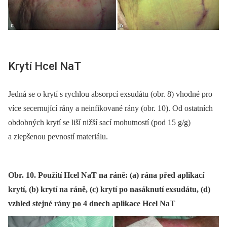
Krytí Hcel NaT
Jedná se o krytí s rychlou absorpcí exsudátu (obr. 8) vhodné pro
více secernující rány a neinfikované rány (obr. 10). Od ostatních
obdobných krytí se liší nižší sací mohutností (pod 15 g/g)
a zlepšenou pevností materiálu.
Obr. 10. Použití Hcel NaT na ráně: (a) rána před aplikací
krytí, (b) krytí na ráně, (c) krytí po nasáknutí exsudátu, (d)
vzhled stejné rány po 4 dnech aplikace Hcel NaT