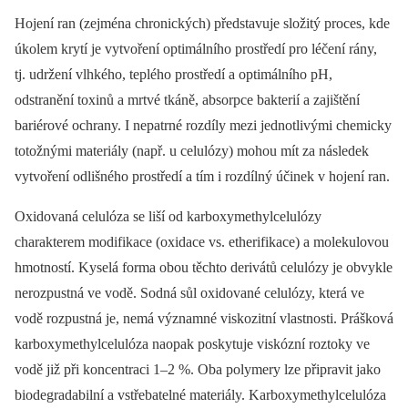
Hojení ran (zejména chronických) představuje složitý proces, kde
úkolem krytí je vytvoření optimálního prostředí pro léčení rány,
tj. udržení vlhkého, teplého prostředí a optimálního pH,
odstranění toxinů a mrtvé tkáně, absorpce bakterií a zajištění
bariérové ochrany. I nepatrné rozdíly mezi jednotlivými chemicky
totožnými materiály (např. u celulózy) mohou mít za následek
vytvoření odlišného prostředí a tím i rozdílný účinek v hojení ran.
Oxidovaná celulóza se liší od karboxymethylcelulózy
charakterem modifikace (oxidace vs. etherifikace) a molekulovou
hmotností. Kyselá forma obou těchto derivátů celulózy je obvykle
nerozpustná ve vodě. Sodná sůl oxidované celulózy, která ve
vodě rozpustná je, nemá významné viskozitní vlastnosti. Prášková
karboxymethylcelulóza naopak poskytuje viskózní roztoky ve
vodě již při koncentraci 1–2 %. Oba polymery lze připravit jako
biodegradabilní a vstřebatelné materiály. Karboxymethylcelulóza