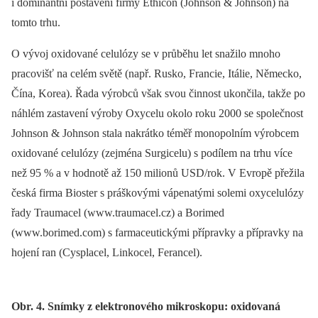
i dominantní postavení firmy Ethicon (Johnson & Johnson) na
tomto trhu.
O vývoj oxidované celulózy se v průběhu let snažilo mnoho
pracovišť na celém světě (např. Rusko, Francie, Itálie, Německo,
Čína, Korea). Řada výrobců však svou činnost ukončila, takže po
náhlém zastavení výroby Oxycelu okolo roku 2000 se společnost
Johnson & Johnson stala nakrátko téměř monopolním výrobcem
oxidované celulózy (zejména Surgicelu) s podílem na trhu více
než 95 % a v hodnotě až 150 milionů USD/rok. V Evropě přežila
česká firma Bioster s práškovými vápenatými solemi oxycelulózy
řady Traumacel (www.traumacel.cz) a Borimed
(www.borimed.com) s farmaceutickými přípravky a přípravky na
hojení ran (Cysplacel, Linkocel, Ferancel).
Obr. 4. Snímky z elektronového mikroskopu: oxidovaná