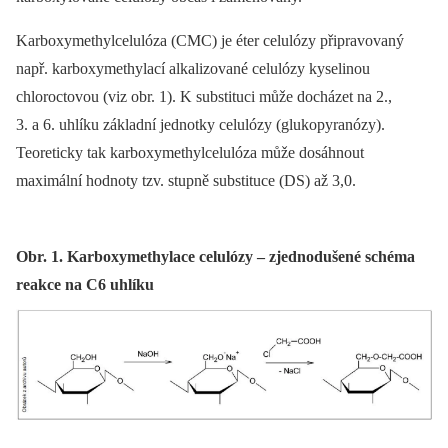
Karboxymethylcelulóza (CMC) je éter celulózy připravovaný
např. karboxymethylací alkalizované celulózy kyselinou
chloroctovou (viz obr. 1). K substituci může docházet na 2.,
3. a 6. uhlíku základní jednotky celulózy (glukopyranózy).
Teoreticky tak karboxymethylcelulóza může dosáhnout
maximální hodnoty tzv. stupně substituce (DS) až 3,0.
Obr. 1. Karboxymethylace celulózy – zjednodušené schéma
reakce na C6 uhlíku