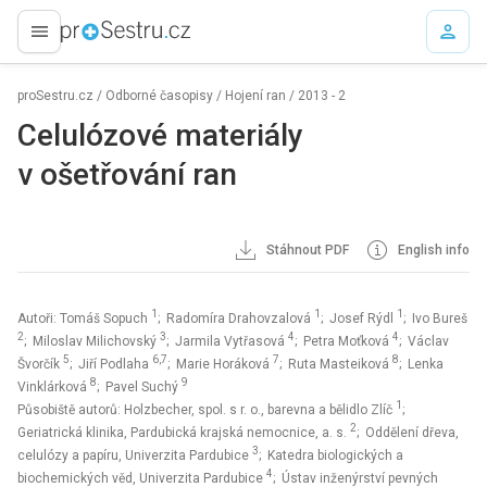
proLékaře.cz
proSestru.cz
/
Odborné časopisy
/
Hojení ran
/
2013 - 2
Celulózové materiály
v ošetřování ran
Stáhnout PDF
English info
1
1
1
Autoři: Tomáš Sopuch
; Radomíra Drahovzalová
; Josef Rýdl
; Ivo Bureš
2
3
4
4
; Miloslav Milichovský
; Jarmila Vytřasová
; Petra Moťková
; Václav
5
6,7
7
8
Švorčík
; Jiří Podlaha
; Marie Horáková
; Ruta Masteiková
; Lenka
8
9
Vinklárková
; Pavel Suchý
1
Působiště autorů: Holzbecher, spol. s r. o., barevna a bělidlo Zlíč
;
2
Geriatrická klinika, Pardubická krajská nemocnice, a. s.
; Oddělení dřeva,
3
celulózy a papíru, Univerzita Pardubice
; Katedra biologických a
4
biochemických věd, Univerzita Pardubice
; Ústav inženýrství pevných