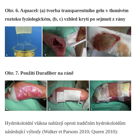
Obr. 6. Aquacel: (a) tvorba transparentního gelu v tlumivém
roztoku fyziologickém, (b, c) vzhled krytí po sejmutí z rány
Obr. 7. Použití Durafiber na ráně
Hydrokoloidní vlákna nabízejí oproti tradičním hydrokoloidům
následující výhody (Walker et Parsons 2010; Queen 2010):