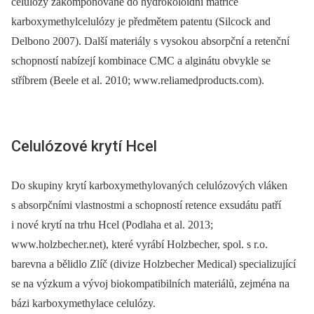
celulózy zakomponované do hydrokoloidní matrice
karboxymethylcelulózy je předmětem patentu (Silcock and
Delbono 2007). Další materiály s vysokou absorpční a retenční
schopností nabízejí kombinace CMC a alginátu obvykle se
stříbrem (Beele et al. 2010; www.reliamedproducts.com).
Celulózové krytí Hcel
Do skupiny krytí karboxymethylovaných celulózových vláken
s absorpčními vlastnostmi a schopností retence exsudátu patří
i nové krytí na trhu Hcel (Podlaha et al. 2013;
www.holzbecher.net), které vyrábí Holzbecher, spol. s r.o.
barevna a bělidlo Zlíč (divize Holzbecher Medical) specializující
se na výzkum a vývoj biokompatibilních materiálů, zejména na
bázi karboxymethylace celulózy.