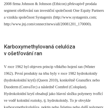
2008 firma Johnson & Johnson (Ethicon) překvapivě prodala
segment ošetřování ran investiční společnosti One Equity Partners
a vznikla společnost Systagenix (http://www.systagenix.com;
http://www.jnj.com/connect/news/all/20081201_170000).
Karboxymethylovaná celulóza
v ošetřování ran
V roce 1962 byl objeven princip vlhkého hojení ran (Winter
1962). První produkty na trhu byly v roce 1982 hydrokoloidy
(hydrokoloidní krytí) (Queen 2010), konkrétně Granuflex nebo
Duoderm (ConvaTec) a následně Comfeel (Coloplast).
Hydrokoloidní krytí obsahují jako hlavní složku polymery tvořící
ve vodě koloidní roztoky, tj. hydrokoloidy. To je obvykle
karboxymethylcelulóza, pektin nebo želatina nebo další polymery.