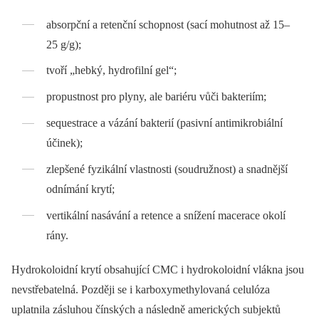
absorpční a retenční schopnost (sací mohutnost až 15–
25 g/g);
tvoří „hebký, hydrofilní gel“;
propustnost pro plyny, ale bariéru vůči bakteriím;
sequestrace a vázání bakterií (pasivní antimikrobiální
účinek);
zlepšené fyzikální vlastnosti (soudružnost) a snadnější
odnímání krytí;
vertikální nasávání a retence a snížení macerace okolí
rány.
Hydrokoloidní krytí obsahující CMC i hydrokoloidní vlákna jsou
nevstřebatelná. Později se i karboxymethylovaná celulóza
uplatnila zásluhou čínských a následně amerických subjektů