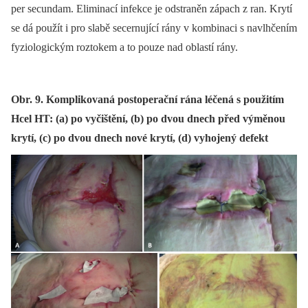
per secundam. Eliminací infekce je odstraněn zápach z ran. Krytí
se dá použít i pro slabě secernující rány v kombinaci s navlhčením
fyziologickým roztokem a to pouze nad oblastí rány.
Obr. 9. Komplikovaná postoperační rána léčená s použitím
Hcel HT: (a) po vyčištění, (b) po dvou dnech před výměnou
krytí, (c) po dvou dnech nové krytí, (d) vyhojený defekt