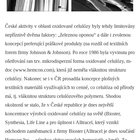
České aktivity v oblasti oxidované celulózy byly tehdy limitovány
nepříznivě dvěma faktory: „železnou oponou“ a dále i zvolenou
koncepcí preferující práškové produkty (na rozdíl od textilních
forem firmy Johnson & Johnson). Po roce 1986 byla vyvinuta pro
ošetřování ran tzv. mikrodisperzní forma oxidované celulózy, m-
doc (www.hemcon.com), která již neměla vláknitou strukturu
celulózy. Nakonec se i v ČR prosadila koncepce plošných
textilních materiálů využívajících to cenné, co celulóza od přírody
má, tj. vláknitou strukturu celulózového polymeru. Shodou
okolností se stalo, že v České republice je dnes největší
koncentrace výrobců oxidované celulózy na světě (Bioster,
Synthesia, Life Line a pro úplnost i Alltracel, který vznikl
odchodem zaměstnanců z firmy Bioster (Alltracel je dnes součástí
Hemcon Inc. –⁠ výrobce chitosanových hemostatik a krytí). Za