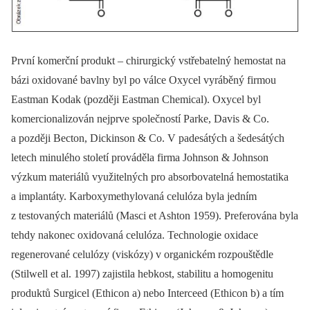
První komerční produkt –⁠ chirurgický vstřebatelný hemostat na
bázi oxidované bavlny byl po válce Oxycel vyráběný firmou
Eastman Kodak (později Eastman Chemical). Oxycel byl
komercionalizován nejprve společností Parke, Davis & Co.
a později Becton, Dickinson & Co. V padesátých a šedesátých
letech minulého století prováděla firma Johnson & Johnson
výzkum materiálů využitelných pro absorbovatelná hemostatika
a implantáty. Karboxymethylovaná celulóza byla jedním
z testovaných materiálů (Masci et Ashton 1959). Preferována byla
tehdy nakonec oxidovaná celulóza. Technologie oxidace
regenerované celulózy (viskózy) v organickém rozpouštědle
(Stilwell et al. 1997) zajistila hebkost, stabilitu a homogenitu
produktů Surgicel (Ethicon a) nebo Interceed (Ethicon b) a tím