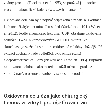
známý produkt (Dieckman et al. 1953) se používá jako sorbent
pro chromatografické kolony (www.whatman.com).
Oxidovaná celulóza byla poprvé připravena a začala se zkoumat
ke konci třicátých let minulého století (Yackel et al. 1941; Wu et
al. 2012). Podle amerického lékopisu (USP) obsahuje oxidovaná
celulóza 16–24 % karboxylových (-COOH) skupin. Ve
skutečnosti je složení a struktura oxidované celulózy složitější. Při
oxidaci dochází k řadě vedlejších oxidačních reakcí
a depolymerizaci celulózy (Newell and Zeronian 1985). Připravit
oxidovanou celulózu jako materiál s nižší mírou degradace
vhodný např. pro superabsorbenty se dosud nepodařilo.
Oxidovaná celulóza jako chirurgický
hemostat a krytí pro ošetřování ran