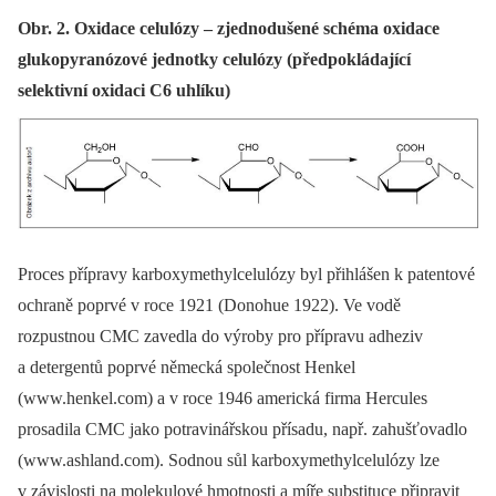
Obr. 2. Oxidace celulózy – zjednodušené schéma oxidace
glukopyranózové jednotky celulózy (předpokládající
selektivní oxidaci C6 uhlíku)
Proces přípravy karboxymethylcelulózy byl přihlášen k patentové
ochraně poprvé v roce 1921 (Donohue 1922). Ve vodě
rozpustnou CMC zavedla do výroby pro přípravu adheziv
a detergentů poprvé německá společnost Henkel
(www.henkel.com) a v roce 1946 americká firma Hercules
prosadila CMC jako potravinářskou přísadu, např. zahušťovadlo
(www.ashland.com). Sodnou sůl karboxymethylcelulózy lze
v závislosti na molekulové hmotnosti a míře substituce připravit