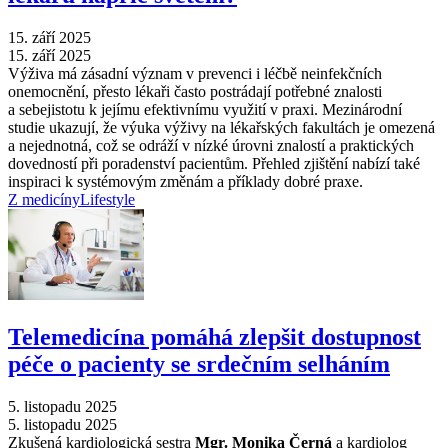
15. září 2025
15. září 2025
Výživa má zásadní význam v prevenci i léčbě neinfekčních
onemocnění, přesto lékaři často postrádají potřebné znalosti
a sebejistotu k jejímu efektivnímu využití v praxi. Mezinárodní
studie ukazují, že výuka výživy na lékařských fakultách je omezená
a nejednotná, což se odráží v nízké úrovni znalostí a praktických
dovedností při poradenství pacientům. Přehled zjištění nabízí také
inspiraci k systémovým změnám a příklady dobré praxe.
Z medicíny
Lifestyle
Telemedicína pomáhá zlepšit dostupnost
péče o pacienty se srdečním selháním
5. listopadu 2025
5. listopadu 2025
Zkušená kardiologická sestra
Mgr. Monika Černá
a kardiolog