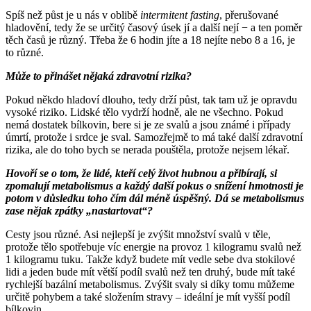
Spíš než půst je u nás v oblibě
intermitent fasting
, přerušované
hladovění, tedy že se určitý časový úsek jí a další nejí −⁠ a ten poměr
těch časů je různý. Třeba že 6 hodin jíte a 18 nejíte nebo 8 a 16, je
to různé.
Může to přinášet nějaká zdravotní rizika?
Pokud někdo hladoví dlouho, tedy drží půst, tak tam už je opravdu
vysoké riziko. Lidské tělo vydrží hodně, ale ne všechno. Pokud
nemá dostatek bílkovin, bere si je ze svalů a jsou známé i případy
úmrtí, protože i srdce je sval. Samozřejmě to má také další zdravotní
rizika, ale do toho bych se nerada pouštěla, protože nejsem lékař.
Hovoří se o tom, že lidé, kteří celý život hubnou a přibírají, si
zpomalují metabolismus a každý další pokus o snížení hmotnosti je
potom v důsledku toho čím dál méně úspěšný. Dá se metabolismus
zase nějak zpátky „nastartovat“?
Cesty jsou různé. Asi nejlepší je zvýšit množství svalů v těle,
protože tělo spotřebuje víc energie na provoz 1 kilogramu svalů než
1 kilogramu tuku. Takže když budete mít vedle sebe dva stokilové
lidi a jeden bude mít větší podíl svalů než ten druhý, bude mít také
rychlejší bazální metabolismus. Zvýšit svaly si díky tomu můžeme
určitě pohybem a také složením stravy –⁠ ideální je mít vyšší podíl
bílkovin.