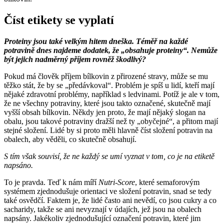
Číst etikety se vyplatí
Proteiny jsou také velkým hitem dneška. Téměř na každé
potravině dnes najdeme dodatek, že „obsahuje proteiny“. Nemůže
být jejich nadměrný příjem rovněž škodlivý?
Pokud má člověk příjem bílkovin z přirozené stravy, může se mu
těžko stát, že by se „předávkoval“. Problém je spíš u lidí, kteří mají
nějaké zdravotní problémy, například s ledvinami. Potíž je ale v tom,
že ne všechny potraviny, které jsou takto označené, skutečně mají
vyšší obsah bílkovin. Někdy jen proto, že mají nějaký slogan na
obalu, jsou takové potraviny dražší než ty „obyčejné“, a přitom mají
stejné složení. Lidé by si proto měli hlavně číst složení potravin na
obalech, aby věděli, co skutečně obsahují.
S tím však souvisí, že ne každý se umí vyznat v tom, co je na etiketě
napsáno.
To je pravda. Teď k nám míří
Nutri-Score
, které semaforovým
systémem zjednodušuje orientaci ve složení potravin, snad se tedy
také osvědčí. Faktem je, že lidé často ani nevědí, co jsou cukry a co
sacharidy, takže se ani nevyznají v údajích, jež jsou na obalech
napsány. Jakékoliv zjednodušující označení potravin, které jim