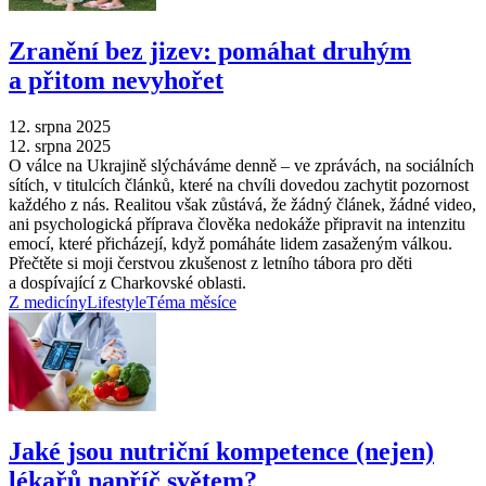
Zranění bez jizev: pomáhat druhým
a přitom nevyhořet
12. srpna 2025
12. srpna 2025
O válce na Ukrajině slýcháváme denně –⁠ ve zprávách, na sociálních
sítích, v titulcích článků, které na chvíli dovedou zachytit pozornost
každého z nás. Realitou však zůstává, že žádný článek, žádné video,
ani psychologická příprava člověka nedokáže připravit na intenzitu
emocí, které přicházejí, když pomáháte lidem zasaženým válkou.
Přečtěte si moji čerstvou zkušenost z letního tábora pro děti
a dospívající z Charkovské oblasti.
Z medicíny
Lifestyle
Téma měsíce
Jaké jsou nutriční kompetence (nejen)
lékařů napříč světem?