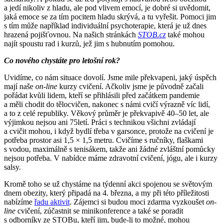
a jedí nikoliv z hladu, ale pod vlivem emocí, je dobré si uvědomit,
jaká emoce se za tím pocitem hladu skrývá, a tu vyřešit. Pomoci jim
s tím může například individuální psychoterapie, která je už dnes
hrazená pojišťovnou. Na našich stránkách
STOB.cz
také mohou
najít spoustu rad i kurzů, jež jim s hubnutím pomohou.
Co nového chystáte pro letošní rok?
Uvidíme, co nám situace dovolí. Jsme mile překvapeni, jaký úspěch
mají naše
on-line
kurzy cvičení. Ačkoliv jsme je původně začali
pořádat kvůli lidem, kteří se přihlásili před začátkem pandemie
a měli chodit do tělocvičen, nakonec s námi cvičí výrazně víc lidí,
a to z celé republiky. Věkový průměr je překvapivě 40–50 let, ale
výjimkou nejsou ani 75letí. Práci s technikou všichni zvládají
a cvičit mohou, i když bydlí třeba v garsonce, protože na cvičení je
potřeba prostor asi 1,5 × 1,5 metru. Cvičíme s ručníky, flaškami
s vodou, maximálně s tenisákem, takže ani žádné zvláštní pomůcky
nejsou potřeba. V nabídce máme zdravotní cvičení, jógu, ale i kurzy
salsy.
Kromě toho se už chystáme na týdenní akci spojenou se světovým
dnem obezity, který připadá na 4. března, a my při této příležitosti
nabízíme
řadu aktivit
. Zájemci si budou moci zdarma vyzkoušet
on-
line
cvičení, zúčastnit se minikonference a také se poradit
s odborníky ze STOBu, kteří jim, bude-li to možné, mohou