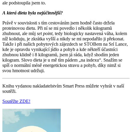
ale podstoupila jsem to.
A která dieta byla nejúčinnější?
Právě v souvislosti s tím cestováním jsem hodně často držela
proteinovou dietu. Při ní se mi povedlo i několik kilogramů
zhubnout, ale můj
set point
, tedy biologicky nastavená váha, kolem
níž koliduju, je zkrátka vyšší a nikdy se mi nepodařilo ji překonat.
Takže i při našich pobytových zájezdech se STOBem na Srí Lance,
kde je opravdu vynikající jídlo a pohyb a kde někteří účastníci
zhubnou klidně i 8 kilogramů, jsem já ráda, když shodím jeden
kilogram. Slovo dieta je u mě tím pádem „na indexu“. Snažím se
spíš o normální méně energetickou stravu a pohyb, díky nimž si
svou hmotnost udržuji.
Knihu vydanou nakladatelstvím Smart Press můžete vyhrát v naší
soutěži.
Soutěžte ZDE!