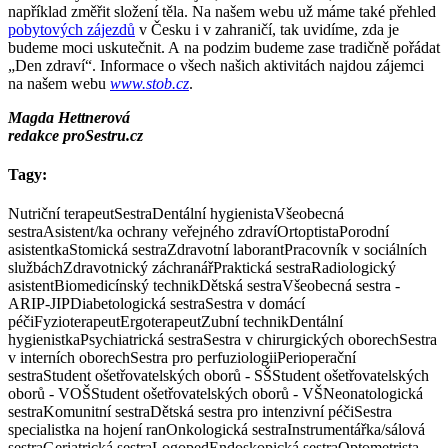
například změřit složení těla. Na našem webu už máme také přehled
pobytových zájezdů
v Česku i v zahraničí, tak uvidíme, zda je
budeme moci uskutečnit. A na podzim budeme zase tradičně pořádat
„Den zdraví“. Informace o všech našich aktivitách najdou zájemci
na našem webu
www.stob.cz
.
Magda Hettnerová
redakce proSestru.cz
Tagy:
Nutriční terapeut
Sestra
Dentální hygienista
Všeobecná
sestra
Asistent/ka ochrany veřejného zdraví
Ortoptista
Porodní
asistentka
Stomická sestra
Zdravotní laborant
Pracovník v sociálních
službách
Zdravotnický záchranář
Praktická sestra
Radiologický
asistent
Biomedicínský technik
Dětská sestra
Všeobecná sestra -
ARIP-JIP
Diabetologická sestra
Sestra v domácí
péči
Fyzioterapeut
Ergoterapeut
Zubní technik
Dentální
hygienistka
Psychiatrická sestra
Sestra v chirurgických oborech
Sestra
v interních oborech
Sestra pro perfuziologii
Perioperační
sestra
Student ošetřovatelských oborů - SŠ
Student ošetřovatelských
oborů - VOŠ
Student ošetřovatelských oborů - VŠ
Neonatologická
sestra
Komunitní sestra
Dětská sestra pro intenzivní péči
Sestra
specialistka na hojení ran
Onkologická sestra
Instrumentářka/sálová
sestra
Geriatrická sestra
Logoped
Endoskopická sestra
Optometrista