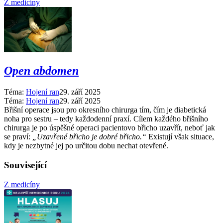
Z medicíny
Open abdomen
Téma:
Hojení ran
29. září 2025
Téma:
Hojení ran
29. září 2025
Břišní operace jsou pro okresního chirurga tím, čím je diabetická
noha pro sestru –⁠ tedy každodenní praxí. Cílem každého břišního
chirurga je po úspěšné operaci pacientovo břicho uzavřít, neboť jak
se praví:
„Uzavřené břicho je dobré břicho.“
Existují však situace,
kdy je nezbytné jej po určitou dobu nechat otevřené.
Související
Z medicíny