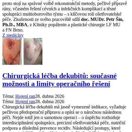
proto stojí na správné volbě rekonstrukční metody, pečlivé přípravě
rány, včasném řešení cévních a infekčních komplikací a těsné
spolupráci multioborového týmu –⁠ s klíčovou rolí ošetřovatelské
péče. Zkušenosti ze svého pracoviště sdílí
doc. MUDr. Petr Šín,
Ph.D., MBA
, z Kliniky popálenin a plastické chirurgie LF MU
a FN Brno.
Z medicíny
Chirurgická léčba dekubitů: současné
možnosti a limity operačního řešení
Téma:
Hojení ran
28. dubna 2026
Téma:
Hojení ran
28. dubna 2026
Chirurgická léčba dekubitů má jasně vymezené indikace, vyžaduje
pečlivou předoperační přípravu a opírá se o náročnou následnou
péči. Nejde totiž jen o samotnou operaci –⁠ o úspěchu rozhoduje
interdisciplinární spolupráce, precizní ošetřovatelská péče, nutriční
podpora a důsledná prevence recidiv. Následující postupy, které