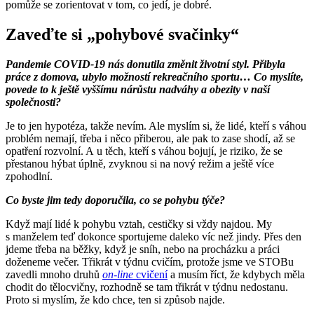
pomůže se zorientovat v tom, co jedí, je dobré.
Zaveďte si „pohybové svačinky“
Pandemie COVID-19 nás donutila změnit životní styl. Přibyla
práce z domova, ubylo možností rekreačního sportu… Co myslíte,
povede to k ještě vyššímu nárůstu nadváhy a obezity v naší
společnosti?
Je to jen hypotéza, takže nevím. Ale myslím si, že lidé, kteří s váhou
problém nemají, třeba i něco přiberou, ale pak to zase shodí, až se
opatření rozvolní. A u těch, kteří s váhou bojují, je riziko, že se
přestanou hýbat úplně, zvyknou si na nový režim a ještě více
zpohodlní.
Co byste jim tedy doporučila, co se pohybu týče?
Když mají lidé k pohybu vztah, cestičky si vždy najdou. My
s manželem teď dokonce sportujeme daleko víc než jindy. Přes den
jdeme třeba na běžky, když je sníh, nebo na procházku a práci
doženeme večer. Třikrát v týdnu cvičím, protože jsme ve STOBu
zavedli mnoho druhů
on-line
cvičení
a musím říct, že kdybych měla
chodit do tělocvičny, rozhodně se tam třikrát v týdnu nedostanu.
Proto si myslím, že kdo chce, ten si způsob najde.