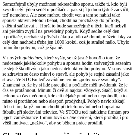
Samozřejmě ubyly možnosti rekreačního sportu, takže ti, kdo byli
zvyklí celý týden sedět u počítače a pak si jít jednou týdně zacvičit,
teď nemohou. Ale zase mohou chodit ven a tam se nabízí také
spousta aktivit. Mohou běhat, chodit na procházky do přírody,
s dětmi sáňkovat… Horší to bude samozřejmě u těch, kteří nebyli
ani předtím zvyklí na pravidelný pohyb. Když sedíte celý den
u počítače, necháte si přivézt nákup a jídlo až domů, můžete taky za
celý den nachodit třeba jen 1000 kroků, což je strašně málo. Ubylo
rutinního pohybu, což je špatně.
V nových
guidelines
, které vyšly, se už jasně hovoří o tom, že
nedostatek jakéhokoliv pohybu a spousta hodin strávených sezením
je stejně škodlivých jako nedostatek aktivního pohybu. V souvislosti
se zdravím se často mluví o stravě, ale pohyb je stejně zásadní jako
strava. Ve STOBu teď zavádíme termín „pohybové svačinky“.
Znamená to, že by si lidé pracující u počítače měli uvědomit, že je
čas se protáhnout. Minutu či dvě si najdou vždycky. Stačí, když si
jednou za čas uvědomí, kde cítí nějaké pnutí nebo nepohodlí, a to
místo si protáhnou nebo alespoň prodýchají. Pohyb navíc získají
třeba i tím, když budou chodit při telefonování nebo hopsat na
fitballu při sledování televize. Ve STOBu teď nabízíme firmám pro
jejich zaměstnance 15minutová
on-line
cvičení, která probíhají pro
větší motivaci „naživo“, aby se během práce protáhli.