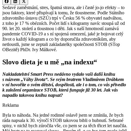
Sedavé zaměstnání, stres, špatná strava, ale i časté jo-jo efekty –⁠ to
jsou faktory, které přispívají k tomu, že tloustneme. Podle Státního
zdravotního ústavu (SZÚ) trpí v Česku 56 % obyvatel nadváhou,
z toho je 17 % obézních. Počet lidí s kilogramy navíc stoupá už od
90. let 20. století a tloustnou i děti. Jak s naší hmotností zamává
pandemie COVID-19 a s ní spojená omezení, jaké je bojovat celý
život o každý kilogram a co by doporučila zdravotníkům, aby
netloustli, jsme se zeptali zakladatelky společnosti STOB (STop
OBezitě) PhDr. Ivy Málkové.
Slovo dieta je u mě „na indexu“
Nakladatelství Smart Press nedávno vydalo vaši další knihu
s názvem „Váhy života“. Se svým bratrem Vladimírem Drábkem
v ní hovoříte o svém dětství, dospělosti, ale i o tom, co vás přivedlo
k založení organizace STOB, která funguje již 30 let. Jak vás
napadlo takovou knihu napsat?
Reklama
Byla to náhoda. Na jedné rodinné oslavě jsem se zmínila, že bych
ráda napsala k 30. výročí STOB takovou bibli o hubnutí. Sebrané
spisy, v nichž bych zúročila vše, co jsem se za těch třicet let naučila.
Můj bratr na to reagoval slovy:
„Prosím tě, a co bys tam psala ještě