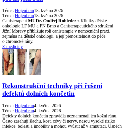
Téma:
Hojení ran
18. května 2026
Téma:
Hojení ran
18. května 2026
Canisterapeut
MUDr. Ondřej Rohleder
z Kliniky dětské
onkologie LF MU a FN Brno a Canisterapeutického sdružení
Jižní Moravy přibližuje roli canisterapie v nemocniční praxi,
zejména na dětské onkologii, a její přenositelnost do péče
o chronické rány.
Z medicíny
Rekonstrukční techniky při řešení
defektů dolních končetin
Téma:
Hojení ran
4. května 2026
Téma:
Hojení ran
4. května 2026
Defekty dolních končetin zpravidla neznamenají jen kožní ránu.
Často zasahují šlachu, kost, cévy či nervy, nesou vysoké riziko
infekce, bolesti a imobility a mohou vyústit až v amputaci. Úspěch