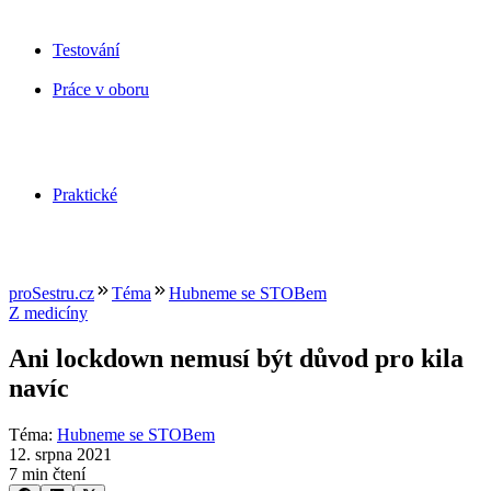
Testování
Práce v oboru
Praktické
proSestru.cz
Téma
Hubneme se STOBem
Z medicíny
Ani lockdown nemusí být důvod pro kila
navíc
Téma
:
Hubneme se STOBem
12. srpna 2021
7 min čtení