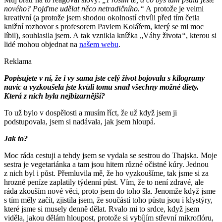
nového? Pojďme udělat něco netradičního.“
A protože je velmi
kreativní (a protože jsem shodou okolností chvíli před tím četla
knižní rozhovor s profesorem Pavlem Kolářem, který se mi moc
líbil), souhlasila jsem. A tak vznikla knížka „Váhy života
“
, kterou si
lidé mohou objednat na
našem webu
.
Reklama
Popisujete v ní, že i vy sama jste celý život bojovala s kilogramy
navíc a vyzkoušela jste kvůli tomu snad všechny možné diety.
Která z nich byla nejbizarnější?
To už bylo v dospělosti a musím říct, že už když jsem ji
podstupovala, jsem si nadávala, jak jsem hloupá.
Jak to?
Moc ráda cestuji a tehdy jsem se vydala se sestrou do Thajska. Moje
sestra je vegetariánka a tam jsou hitem různé očistné kúry. Jednou
z nich byl i půst. Přemluvila mě, že ho vyzkoušíme, tak jsme si za
hrozné peníze zaplatily týdenní půst. Vím, že to není zdravé, ale
ráda zkouším nové věci, proto jsem do toho šla. Jenomže když jsme
s tím měly začít, zjistila jsem, že součástí toho půstu jsou i klystýry,
které jsme si musely denně dělat. Rvalo mi to srdce, když jsem
viděla, jakou dělám hloupost, protože si vybíjím střevní mikroflóru,