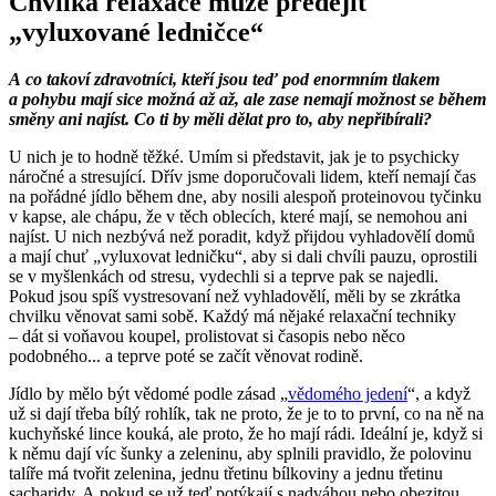
Chvilka relaxace může předejít
„vyluxované ledničce“
A co takoví zdravotníci, kteří jsou teď pod enormním tlakem
a pohybu mají sice možná až až, ale zase nemají možnost se během
směny ani najíst. Co ti by měli dělat pro to, aby nepřibírali?
U nich je to hodně těžké. Umím si představit, jak je to psychicky
náročné a stresující. Dřív jsme doporučovali lidem, kteří nemají čas
na pořádné jídlo během dne, aby nosili alespoň proteinovou tyčinku
v kapse, ale chápu, že v těch oblecích, které mají, se nemohou ani
najíst. U nich nezbývá než poradit, když přijdou vyhladovělí domů
a mají chuť „vyluxovat ledničku“, aby si dali chvíli pauzu, oprostili
se v myšlenkách od stresu, vydechli si a teprve pak se najedli.
Pokud jsou spíš vystresovaní než vyhladovělí, měli by se zkrátka
chvilku věnovat sami sobě. Každý má nějaké relaxační techniky
–⁠ dát si voňavou koupel, prolistovat si časopis nebo něco
podobného... a teprve poté se začít věnovat rodině.
Jídlo by mělo být vědomé podle zásad „
vědomého jedení
“, a když
už si dají třeba bílý rohlík, tak ne proto, že je to to první, co na ně na
kuchyňské lince kouká, ale proto, že ho mají rádi. Ideální je, když si
k němu dají víc šunky a zeleninu, aby splnili pravidlo, že polovinu
talíře má tvořit zelenina, jednu třetinu bílkoviny a jednu třetinu
sacharidy. A pokud se už teď potýkají s nadváhou nebo obezitou