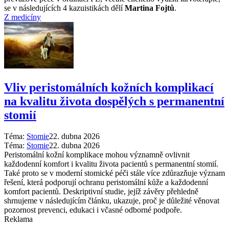
se v následujících 4 kazuistikách dělí
Martina Fojtů
.
Z medicíny
Vliv peristomálních kožních komplikací
na kvalitu života dospělých s permanentní
stomií
Téma:
Stomie
22. dubna 2026
Téma:
Stomie
22. dubna 2026
Peristomální kožní komplikace mohou významně ovlivnit
každodenní komfort i kvalitu života pacientů s permanentní stomií.
Také proto se v moderní stomické péči stále více zdůrazňuje význam
řešení, která podporují ochranu peristomální kůže a každodenní
komfort pacientů. Deskriptivní studie, jejíž závěry přehledně
shrnujeme v následujícím článku, ukazuje, proč je důležité věnovat
pozornost prevenci, edukaci i včasné odborné podpoře.
Reklama