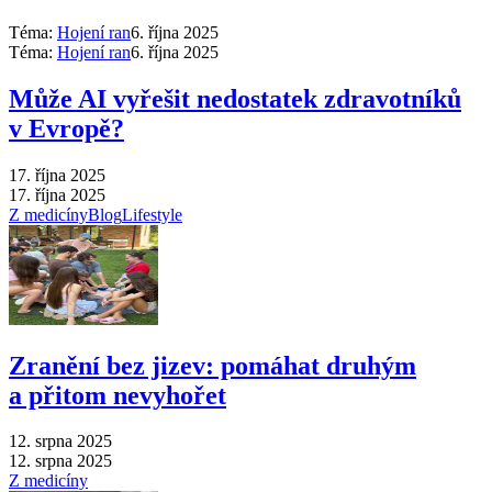
Téma:
Hojení ran
6. října 2025
Téma:
Hojení ran
6. října 2025
Může AI vyřešit nedostatek zdravotníků
v Evropě?
17. října 2025
17. října 2025
Z medicíny
Blog
Lifestyle
Zranění bez jizev: pomáhat druhým
a přitom nevyhořet
12. srpna 2025
12. srpna 2025
Z medicíny