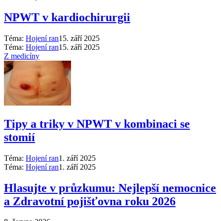
NPWT v kardiochirurgii
Téma:
Hojení ran
15. září 2025
Téma:
Hojení ran
15. září 2025
Z medicíny
Tipy a triky v NPWT v kombinaci se
stomií
Téma:
Hojení ran
1. září 2025
Téma:
Hojení ran
1. září 2025
Hlasujte v průzkumu: Nejlepší nemocnice
a Zdravotní pojišťovna roku 2026