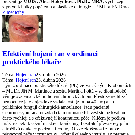
prezentuje
MUDr. Alica Hokynková, Ph.D., MBA
, vycházejí
z praxe Kliniky popálenin a plastické chirurgie LF MU a FN Brno.
Z medicíny
Efektivní hojení ran v ordinaci
praktického lékaře
Téma:
Hojení ran
23. dubna 2026
Téma:
Hojení ran
23. dubna 2026
Tým z ordinace praktického lékaře (PL) ve Valašských Kloboukách
–⁠ MUDr. Jiří M. Martinec a sestra Martina Fojtů –⁠ se dlouhodobě
věnuje systematickému hojení chronických ran. Přestože nejbližší
nemocnice je v dojezdové vzdálenosti (zhruba 40 km) a na
poliklinice fungují chirurgické ambulance, řadu pacientů
s chronickými ranami zvládá tato ordinace PL vést stejně kvalitně,
často rychleji a s efektivnější kontinuitou péče. Klíčem je pečlivá
triáž, respekt k cévnímu stavu končetiny, flexibilní převazový plán
a trpělivá edukace pacienta i rodiny. O své zkušenosti z praxe
převazové péče v ordinaci PL, včetně cíleného využití larvoterapie,