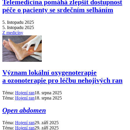
Telemedicína pomáhá zlepšit dostupnost
péče o pacienty se srdečním selháním
5. listopadu 2025
5. listopadu 2025
Z medicíny
Význam lokální oxygenoterapie
a ozonoterapie pro léčbu nehojivých ran
Téma:
Hojení ran
18. srpna 2025
Téma:
Hojení ran
18. srpna 2025
Open abdomen
Téma:
Hojení ran
29. září 2025
Téma:
Hojení ran
29. září 2025