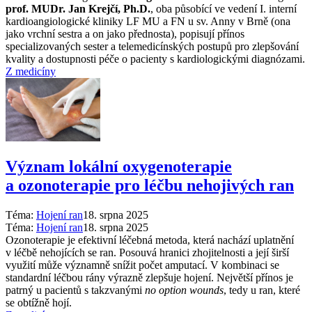
prof. MUDr. Jan Krejčí, Ph.D.
, oba působící ve vedení I. interní
kardioangiologické kliniky LF MU a FN u sv. Anny v Brně (ona
jako vrchní sestra a on jako přednosta), popisují přínos
specializovaných sester a telemedicínských postupů pro zlepšování
kvality a dostupnosti péče o pacienty s kardiologickými diagnózami.
Z medicíny
Význam lokální oxygenoterapie
a ozonoterapie pro léčbu nehojivých ran
Téma:
Hojení ran
18. srpna 2025
Téma:
Hojení ran
18. srpna 2025
Ozonoterapie je efektivní léčebná metoda, která nachází uplatnění
v léčbě nehojících se ran. Posouvá hranici zhojitelnosti a její širší
využití může významně snížit počet amputací. V kombinaci se
standardní léčbou rány výrazně zlepšuje hojení. Největší přínos je
patrný u pacientů s takzvanými
no option wounds
, tedy u ran, které
se obtížně hojí.