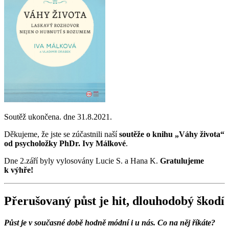
Soutěž ukončena. dne 31.8.2021.
Děkujeme, že jste se zúčastnili naší
soutěže o knihu „Váhy života“
od psycholožky PhDr. Ivy Málkové
.
Dne 2.září byly vylosovány Lucie S. a Hana K.
Gratulujeme
k výhře!
Přerušovaný půst je hit, dlouhodobý škodí
Půst je v současné době hodně módní i u nás. Co na něj říkáte?