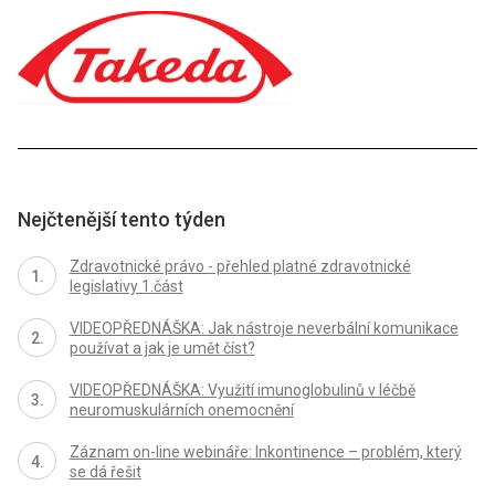
Nejčtenější tento týden
Zdravotnické právo - přehled platné zdravotnické
legislativy 1.část
VIDEOPŘEDNÁŠKA: Jak nástroje neverbální komunikace
používat a jak je umět číst?
VIDEOPŘEDNÁŠKA: Využití imunoglobulinů v léčbě
neuromuskulárních onemocnění
Záznam on-line webináře: Inkontinence – problém, který
se dá řešit