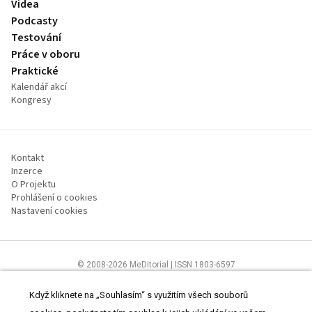
Videa
Podcasty
Testování
Práce v oboru
Praktické
Kalendář akcí
Kongresy
Kontakt
Inzerce
O Projektu
Prohlášení o cookies
Nastavení cookies
© 2008-2026 MeDitorial | ISSN 1803-6597
Stránky proSestru.cz jsou určeny všem nelékařským zdravotnickým
pracovníkům.
Čtěte prohlášení
a
Zásady zpracování osobních údajů
.
Když kliknete na „Souhlasím“ s využitím všech souborů