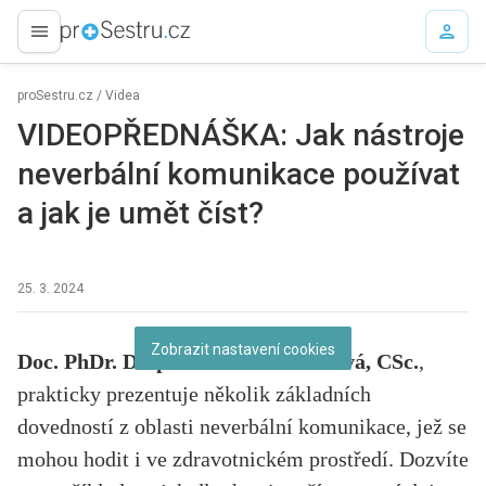
proLékaře.cz
proSestru.cz
/
Videa
VIDEOPŘEDNÁŠKA: Jak nástroje
neverbální komunikace používat
a jak je umět číst?
25. 3. 2024
Abyste mohli shlédnout toto video, musíte povolit cookies.
Zobrazit nastavení cookies
Doc. PhDr. Dr. phil. Laura Janáčková, CSc.
,
prakticky prezentuje několik základních
dovedností z oblasti neverbální komunikace, jež se
mohou hodit i ve zdravotnickém prostředí. Dozvíte