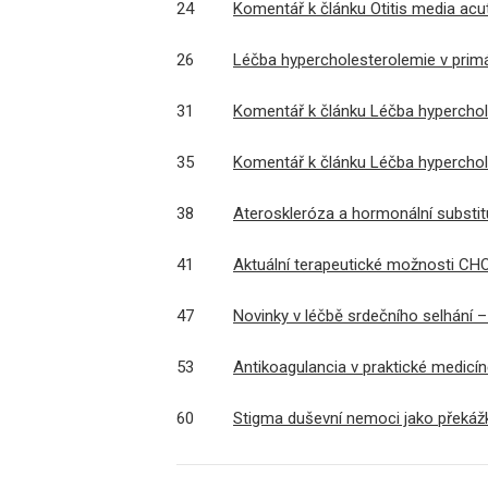
24
Komentář k článku Otitis media acu
26
Léčba hypercholesterolemie v primá
31
Komentář k článku Léčba hyperchole
35
Komentář k článku Léčba hyperchole
38
Ateroskleróza a hormonální substit
41
Aktuální terapeutické možnosti C
47
Novinky v léčbě srdečního selhání – 
53
Antikoagulancia v praktické medicí
60
Stigma duševní nemoci jako překá