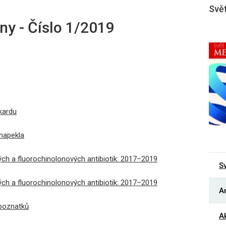
Svět
ny - Číslo 1/2019
okardu
napekla
ch a fluorochinolonových antibiotik: 2017–2019
S
ch a fluorochinolonových antibiotik: 2017–2019
Ar
 poznatků
Ak