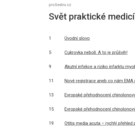
proSestru.cz
Svět praktické medicí
1
Úvodní slovo
5
Cukrovka nebolí. A to je průšvih!
9
Akutní infekce a riziko infarktu my
11
Nové registrace aneb co nám EMA 
13
Evropské přehodnocení chinolonový
15
Evropské přehodnocení chinolonový
19
Otitis media acuta – rychlý přehled