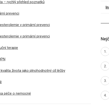
ta – rychlý přehled poznatků
I
rní prevenci
sterolemie v primární prevenci
sterolemie v primární prevenci
Nejč
uční terapie
HOPN
kvalita života jako plnohodnotný cíl léčby
ně
žka péče o nemocné