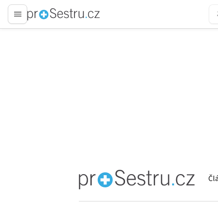
proLékaře.cz
Čl
proLékaře.cz