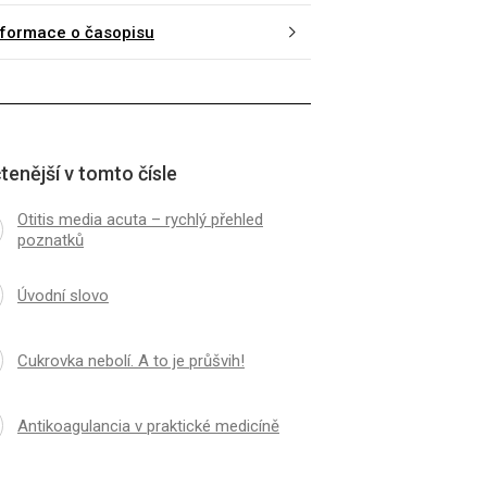
nformace o časopisu
tenější v tomto čísle
Otitis media acuta – rychlý přehled
poznatků
Úvodní slovo
Cukrovka nebolí. A to je průšvih!
Antikoagulancia v praktické medicíně