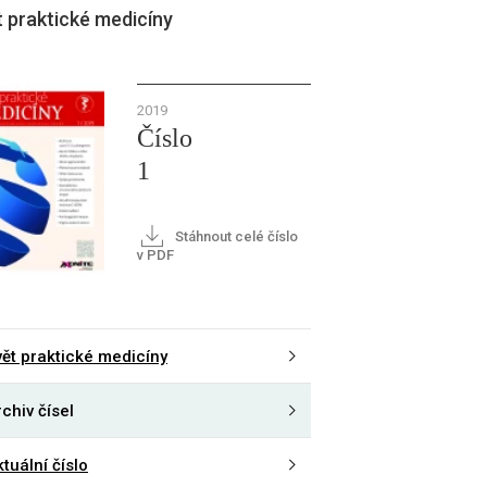
 praktické medicíny
2019
Číslo
1
Stáhnout celé číslo
v PDF
vět praktické medicíny
chiv čísel
tuální číslo