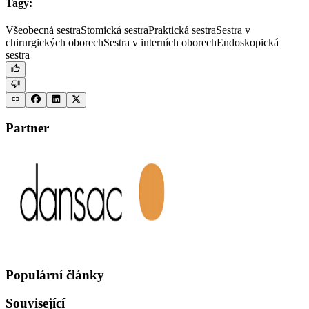
Tagy:
Všeobecná sestra
Stomická sestra
Praktická sestra
Sestra v
chirurgických oborech
Sestra v interních oborech
Endoskopická
sestra
Partner
Populární články
Související