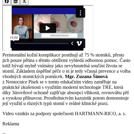
Peristomální kožní komplikace postihují až 75 % stomiků, přesto
jich pouze pětina s těmito obtížemi vyhledá odbornou pomoc. Často
totiž bývají mylně vnímány jako nevyhnutelná součást života se
stomií. Základem úspěšné péče o ni je tedy včasná prevence a volba
vhodných stomických pomůcek.
Mgr. Zuzana Šímová
z Nemocnice Písek se v tomto edukačním videu zaměřuje na
praktické zkušenosti s využitím moderní technologie TRE, která
díky 3úrovňové ochraně zajišťuje absorpci vlhkosti, rovnováhu pH
a vysokou přilnavost. Prostřednictvím kazuistik potom demonstruje
její využití u různých typů stomií v reálné klinické praxi.
Video vzniklo za podpory společnosti HARTMANN-RICO, a. s.
Reklama