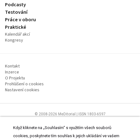
Podcasty
Testování
Práce v oboru
Praktické
Kalendář akcí
Kongresy
Kontakt
Inzerce
O Projektu
Prohlášení o cookies
Nastavení cookies
© 2008-2026 MeDitorial | ISSN 1803-6597
Stránky proSestru.cz jsou určeny všem nelékařským zdravotnickým
pracovníkům.
Čtěte prohlášení
a
Zásady zpracování osobních údajů
.
Když kliknete na „Souhlasím“ s využitím všech souborů
cookies, poskytnete tím souhlas k jejich ukládání ve vašem