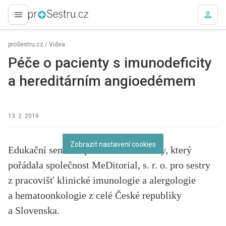
proLékaře.cz
proSestru.cz
/
Videa
Péče o pacienty s imunodeficity
a hereditárním angioedémem
13. 2. 2019
Abyste mohli shlédnout toto video, musíte povolit cookies.
Zobrazit nastavení cookies
Edukační seminář pro zdravotní sestry, který
pořádala společnost MeDitorial, s. r. o. pro sestry
z pracovišť klinické imunologie a alergologie
a hematoonkologie z celé České republiky
a Slovenska.