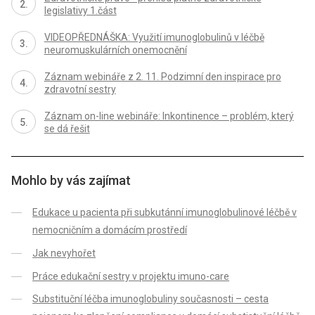
legislativy 1.část
VIDEOPŘEDNÁŠKA: Využití imunoglobulinů v léčbě
neuromuskulárních onemocnění
Záznam webináře z 2. 11. Podzimní den inspirace pro
zdravotní sestry
Záznam on-line webináře: Inkontinence – problém, který
se dá řešit
Mohlo by vás zajímat
Edukace u pacienta při subkutánní imunoglobulinové léčbě v
nemocničním a domácím prostředí
Jak nevyhořet
Práce edukační sestry v projektu imuno-care
Substituční léčba imunoglobuliny současnosti – cesta