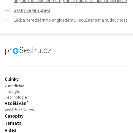
nejenom ke zlepšení compliance v domácí substistuční léčbě
Sestry ve víru práva
Léčba hereditárního angioedému - současnost a budoucnost
proLékaře.cz
Články
Z medicíny
Lifestyle
Technologie
Vzdělávání
Vzdělávací kurzy
Časopisy
Témata
Videa