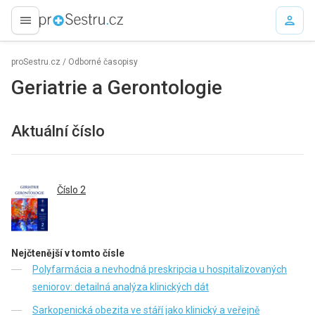
proLékaře.cz
proSestru.cz
/
Odborné časopisy
Geriatrie a Gerontologie
Aktuální číslo
Číslo 2
Nejčtenější v tomto čísle
Polyfarmácia a nevhodná preskripcia u hospitalizovaných
seniorov: detailná analýza klinických dát
Sarkopenická obezita ve stáří jako klinický a veřejně