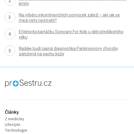
limity
Na výběru inkontinenčních pomůcek záleží − ale jak se
mezi nimi neztratit?
Efektivita kartáčku Sonicare For Kids u dětí předškolního
věku
Naděje budí časná diagnostika Parkinsonovy choroby
založená na pachu kůže
proLékaře.cz
Články
Z medicíny
Lifestyle
Technologie