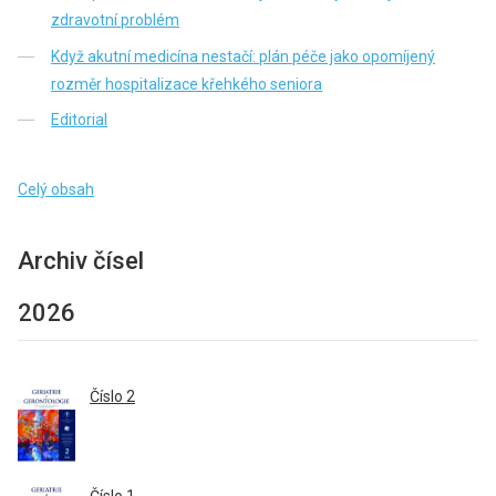
zdravotní problém
Když akutní medicína nestačí: plán péče jako opomíjený
rozměr hospitalizace křehkého seniora
Editorial
Celý obsah
Archiv čísel
2026
Číslo 2
Číslo 1