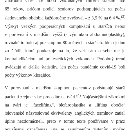
zákrokmi viac ako 6000 vykonaných ľuďom starším ako
65 rokov, pričom podiel seniorov podstupujúcich sa počas
(3)
sledovaného obdobia každoročne zvyšoval –⁠ z 3,9 % na 6,4 %.
Výskyt veľkých pooperačných komplikácií u starších nebol
v porovnaní s mladšími vyšší (s výnimkou abdominoplastiky),
rovnaké to bolo aj pre skupinu 80-ročných a starších. Ide o jednu
zo štúdií, ktorá poukazuje na to, že vek sám o sebe nie je
kontraindikáciou ani pri estetických výkonoch. Podobný trend
uvádzajú aj ďalšie štatistiky, len počas pandémie covid-19 boli
počty výkonov klesajúce.
V porovnaní s mladšou skupinou pacientov podstupujú starší
(4)
pacienti zrejme viac procedúr na tvári.
Najčastejšími zákrokmi
na tvári je „facelifting“, blefaroplastika a „lifting obočia“
(slovenské názvoslovné ekvivalenty anglických termínov zatiaľ
úplne nezdomácneli, preto v tomto texte používame v praxi
používané označenia). Iste je zaujímavým zistením, možno