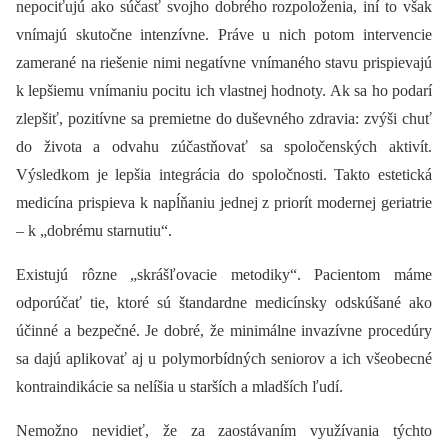
nepociťujú ako súčasť svojho dobrého rozpoloženia, iní to však
vnímajú skutočne intenzívne. Práve u nich potom intervencie
zamerané na riešenie nimi negatívne vnímaného stavu prispievajú
k lepšiemu vnímaniu pocitu ich vlastnej hodnoty. Ak sa ho podarí
zlepšiť, pozitívne sa premietne do duševného zdravia: zvýši chuť
do života a odvahu zúčastňovať sa spoločenských aktivít.
Výsledkom je lepšia integrácia do spoločnosti. Takto estetická
medicína prispieva k napĺňaniu jednej z priorít modernej geriatrie
–⁠ k „dobrému starnutiu“.
Existujú rôzne „skrášľovacie metodiky“. Pacientom máme
odporúčať tie, ktoré sú štandardne medicínsky odskúšané ako
účinné a bezpečné. Je dobré, že minimálne invazívne procedúry
sa dajú aplikovať aj u polymorbídných seniorov a ich všeobecné
kontraindikácie sa nelíšia u starších a mladších ľudí.
Nemožno nevidieť, že za zaostávaním využívania týchto