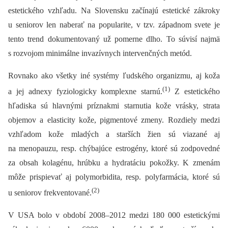
estetického vzhľadu. Na Slovensku začínajú estetické zákroky
u seniorov len naberať na popularite, v tzv. západnom svete je
tento trend dokumentovaný už pomerne dlho. To súvisí najmä
s rozvojom minimálne invazívnych intervenčných metód.
Rovnako ako všetky iné systémy ľudského organizmu, aj koža
(1)
a jej adnexy fyziologicky komplexne starnú.
Z estetického
hľadiska sú hlavnými príznakmi starnutia kože vrásky, strata
objemov a elasticity kože, pigmentové zmeny. Rozdiely medzi
vzhľadom kože mladých a starších žien sú viazané aj
na menopauzu, resp. chýbajúce estrogény, ktoré sú zodpovedné
za obsah kolagénu, hrúbku a hydratáciu pokožky. K zmenám
môže prispievať aj polymorbidita, resp. polyfarmácia, ktoré sú
(2)
u seniorov frekventované.
V USA bolo v období 2008–2012 medzi 180 000 estetickými