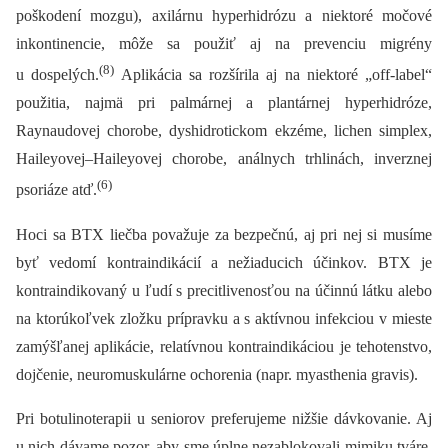
poškodení mozgu), axilárnu hyperhidrózu a niektoré močové
inkontinencie, môže sa použiť aj na prevenciu migrény
(8)
u dospelých.
Aplikácia sa rozšírila aj na niektoré „off-label“
použitia, najmä pri palmárnej a plantárnej hyperhidróze,
Raynaudovej chorobe, dyshidrotickom ekzéme, lichen simplex,
Haileyovej–Haileyovej chorobe, análnych trhlinách, inverznej
(6)
psoriáze atď.
Hoci sa BTX liečba považuje za bezpečnú, aj pri nej si musíme
byť vedomí kontraindikácií a nežiaducich účinkov. BTX je
kontraindikovaný u ľudí s precitlivenosťou na účinnú látku alebo
na ktorúkoľvek zložku prípravku a s aktívnou infekciou v mieste
zamýšľanej aplikácie, relatívnou kontraindikáciou je tehotenstvo,
dojčenie, neuromuskulárne ochorenia (napr. myasthenia gravis).
Pri botulinoterapii u seniorov preferujeme nižšie dávkovanie. Aj
u nich dávame pozor, aby sme úplne nezablokovali mimiku tváre,