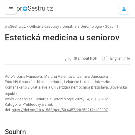
proLékaře.cz
proSestru.cz
/
Odborné časopisy
/
Geriatrie a Gerontologie
/
2025 - 1
Estetická medicína u seniorov
Stáhnout PDF
English info
Autoři: Daria Ivaničová; Martina Valentová; Jarmila Jánošiová
Působiště autorů: I. klinika geriatrie, Lekárska fakulta, Univerzita
Komenského v Bratislave a Univerzitná nemocnica Bratislava, Slovenská
republika
Vyšlo v časopise:
Geriatrie a Gerontologie 2025, 14, č. 1: 28-32
Kategorie: Přehledový článek
doi:
https://doi.org/10.61568/geri/50-6457/20250217/139907
Souhrn