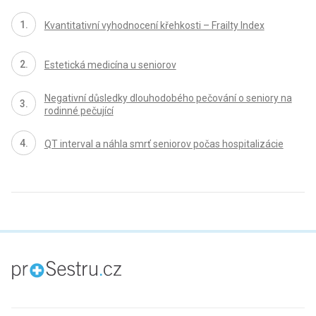
Kvantitativní vyhodnocení křehkosti – Frailty Index
Estetická medicína u seniorov
Negativní důsledky dlouhodobého pečování o seniory na
rodinné pečující
QT interval a náhla smrť seniorov počas hospitalizácie
proLékaře.cz