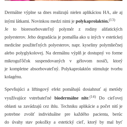
Dermálne výplne sa dnes realizujú nielen aplikáciou HA, ale aj
(13)
inými látkami. Novinkou medzi nimi je
polykaprolaktón.
Je to bioresorbovateľný polymér z rodiny alifatických
polyesterov. Jeho degradácia je pomalšia ako u iných v estetickej
medicíne použiteľných polyesterov, napr. kyseliny polymliečnej
alebo polyglykolovej. Na dermálnu výplň je dostupný vo forme
mikroguľôčok suspendovaných v gélovom nosiči, ktorý
je kompletne absorbovateľný. Polykaprolaktón stimuluje tvorbu
kolagénu.
Spevňujúci a liftingový efekt pomáhajú dosiahnuť aj metódy
(14)
využívajúce vstrebateľné
biodermálne nite
.
Do cieľovej
oblasti sa zavádzajú cez ihlu. Techniku aplikácie a počet nití je
potrebne zvoliť individuálne pre každého pacienta, berúc
do úvahy stav pokožky a estetický cieľ, ktorý by mal byť