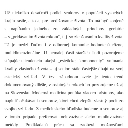
Už niekoľko desaťročí podiel seniorov v populácii vyspelých
krajín rastie, a to aj pre predlžovanie života. To má byť spojené
s napĺňaním jedného zo základných princípov geriatrie
–⁠ s „pridávaním života rokom“, t. j. so zlepšovaním kvality života.
Tá je medzi ľuďmi i v odbornej komunite hodnotená rôzne,
multidimenzionálne. U nemalej časti starších ľudí pozorujeme
stúpajúcu tendenciu akejsi „estetickej komponenty“ vnímania
kvality vlastného života –⁠ aj seniori stále častejšie dbajú na svoj
estetický vzhľad. V tzv. západnom svete je tento trend
dokumentovaný dlhšie, v ostatných rokoch ho pozorujeme už aj
na Slovensku. Moderná medicína ponúka viacero prístupov, ako
naplniť očakávania seniorov, ktorí chcú zlepšiť vlastný pocit zo
svojho vzhľadu. Z medicínskeho hľadiska budeme u seniorov aj
v tomto prípade preferovať neinvazívne alebo miniinvazívne
metódy. Predkladaná práca sa zaoberá možnosťami