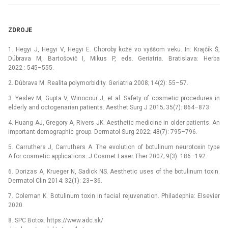
ZDROJE
1. Hegyi J, Hegyi V, Hegyi E. Choroby kože vo vyššom veku. In: Krajčík Š,
Dúbrava M, Bartošovič I, Mikus P, eds. Geriatria. Bratislava: Herba
2022 : 545–555.
2. Dúbrava M. Realita polymorbidity. Geriatria 2008; 14(2): 55–57.
3. Yeslev M, Gupta V, Winocour J, et al. Safety of cosmetic procedures in
elderly and octogenarian patients. Aesthet Surg J 2015; 35(7): 864–873.
4. Huang AJ, Gregory A, Rivers JK. Aesthetic medicine in older patients. An
important demographic group. Dermatol Surg 2022; 48(7): 795–796.
5. Carruthers J, Carruthers A. The evolution of botulinum neurotoxin type
A for cosmetic applications. J Cosmet Laser Ther 2007; 9(3): 186–192.
6. Dorizas A, Krueger N, Sadick NS. Aesthetic uses of the botulinum toxin.
Dermatol Clin 2014; 32(1): 23–36.
7. Coleman K. Botulinum toxin in facial rejuvenation. Philadephia: Elsevier
2020.
8. SPC Botox. https://www.adc.sk/