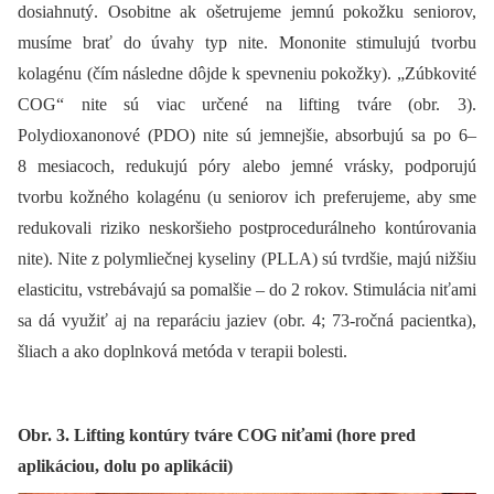
dosiahnutý. Osobitne ak ošetrujeme jemnú pokožku seniorov,
musíme brať do úvahy typ nite. Mononite stimulujú tvorbu
kolagénu (čím následne dôjde k spevneniu pokožky). „Zúbkovité
COG“ nite sú viac určené na lifting tváre (obr. 3).
Polydioxanonové (PDO) nite sú jemnejšie, absorbujú sa po 6–
8 mesiacoch, redukujú póry alebo jemné vrásky, podporujú
tvorbu kožného kolagénu (u seniorov ich preferujeme, aby sme
redukovali riziko neskoršieho postprocedurálneho kontúrovania
nite). Nite z polymliečnej kyseliny (PLLA) sú tvrdšie, majú nižšiu
elasticitu, vstrebávajú sa pomalšie –⁠ do 2 rokov. Stimulácia niťami
sa dá využiť aj na reparáciu jaziev (obr. 4; 73-ročná pacientka),
šliach a ako doplnková metóda v terapii bolesti.
Obr. 3. Lifting kontúry tváre COG niťami (hore pred
aplikáciou, dolu po aplikácii)