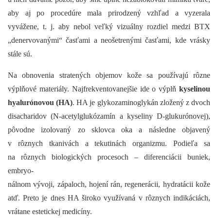
aby aj po procedúre mala prirodzený vzhľad a vyzerala
vyvážene, t. j. aby nebol veľký vizuálny rozdiel medzi BTX
„denervovanými“ časťami a neošetrenými časťami, kde vrásky
stále sú.
Na obnovenia stratených objemov kože sa používajú rôzne
výplňové materiály. Najfrekventovanejšie ide o výplň
kyselinou
hyalurónovou (HA)
. HA je glykozaminoglykán zložený z dvoch
disacharidov (N-acetylglukózamín a kyseliny D-glukurónovej),
pôvodne izolovaný zo sklovca oka a následne objavený
v rôznych tkanivách a tekutinách organizmu. Podieľa sa
na rôznych biologických procesoch –⁠ diferenciácii buniek,
embryo-
nálnom vývoji, zápaloch, hojení rán, regenerácii, hydratácii kože
atď. Preto je dnes HA široko využívaná v rôznych indikáciách,
vrátane estetickej medicíny.