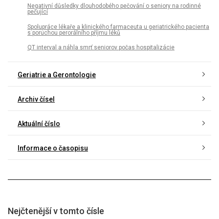
Negativní důsledky dlouhodobého pečování o seniory na rodinné
pečující
Spolupráce lékaře a klinického farmaceuta u geriatrického pacienta
s poruchou perorálního příjmu léků
QT interval a náhla smrť seniorov počas hospitalizácie
Geriatrie a Gerontologie
Archiv čísel
Aktuální číslo
Informace o časopisu
Nejčtenější v tomto čísle