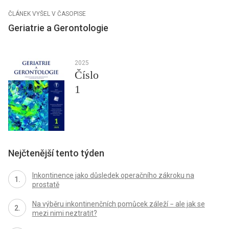
ČLÁNEK VYŠEL V ČASOPISE
Geriatrie a Gerontologie
2025
Číslo
1
Nejčtenější tento týden
Inkontinence jako důsledek operačního zákroku na
prostatě
Na výběru inkontinenčních pomůcek záleží − ale jak se
mezi nimi neztratit?