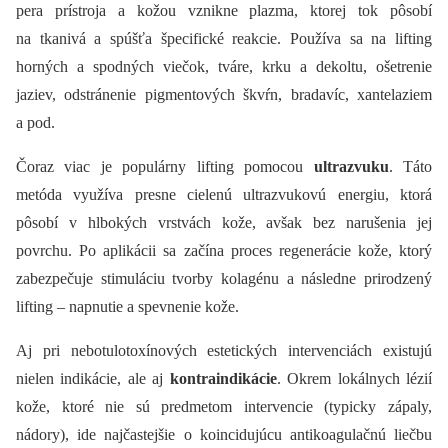
pera prístroja a kožou vznikne plazma, ktorej tok pôsobí
na tkanivá a spúšťa špecifické reakcie. Používa sa na lifting
horných a spodných viečok, tváre, krku a dekoltu, ošetrenie
jaziev, odstránenie pigmentových škvŕn, bradavíc, xantelaziem
a pod.
Čoraz viac je populárny lifting pomocou
ultrazvuku
. Táto
metóda využíva presne cielenú ultrazvukovú energiu, ktorá
pôsobí v hlbokých vrstvách kože, avšak bez narušenia jej
povrchu. Po aplikácii sa začína proces regenerácie kože, ktorý
zabezpečuje stimuláciu tvorby kolagénu a následne prirodzený
lifting –⁠ napnutie a spevnenie kože.
Aj pri nebotulotoxínových estetických intervenciách existujú
nielen indikácie, ale aj
kontraindikácie
. Okrem lokálnych lézií
kože, ktoré nie sú predmetom intervencie (typicky zápaly,
nádory), ide najčastejšie o koincidujúcu antikoagulačnú liečbu