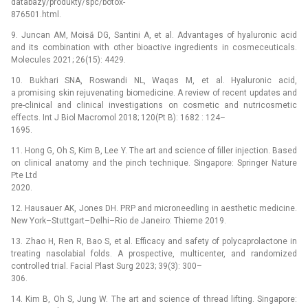
databazy/produkty/spc/botox-
876501.html.
9. Juncan AM, Moisă DG, Santini A, et al. Advantages of hyaluronic acid
and its combination with other bioactive ingredients in cosmeceuticals.
Molecules 2021; 26(15): 4429.
10. Bukhari SNA, Roswandi NL, Waqas M, et al. Hyaluronic acid,
a promising skin rejuvenating biomedicine. A review of recent updates and
pre-clinical and clinical investigations on cosmetic and nutricosmetic
effects. Int J Biol Macromol 2018; 120(Pt B): 1682 : 124–
1695.
11. Hong G, Oh S, Kim B, Lee Y. The art and science of filler injection. Based
on clinical anatomy and the pinch technique. Singapore: Springer Nature
Pte Ltd
2020.
12. Hausauer AK, Jones DH. PRP and microneedling in aesthetic medicine.
New York–Stuttgart–Delhi–Rio de Janeiro: Thieme 2019.
13. Zhao H, Ren R, Bao S, et al. Efficacy and safety of polycaprolactone in
treating nasolabial folds. A prospective, multicenter, and randomized
controlled trial. Facial Plast Surg 2023; 39(3): 300–
306.
14. Kim B, Oh S, Jung W. The art and science of thread lifting. Singapore: