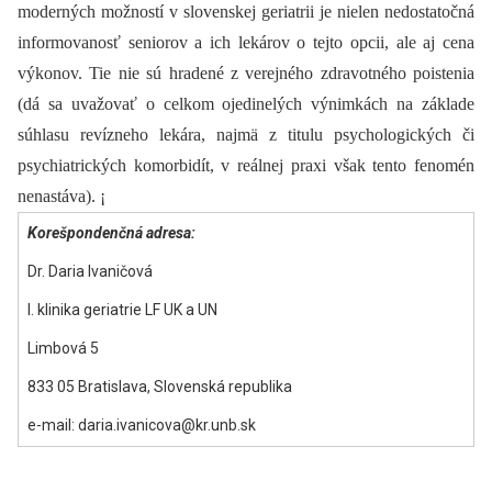
moderných možností v slovenskej geriatrii je nielen nedostatočná
informovanosť seniorov a ich lekárov o tejto opcii, ale aj cena
výkonov. Tie nie sú hradené z verejného zdravotného poistenia
(dá sa uvažovať o celkom ojedinelých výnimkách na základe
súhlasu revízneho lekára, najmä z titulu psychologických či
psychiatrických komorbidít, v reálnej praxi však tento fenomén
nenastáva). ¡
Korešpondenčná adresa:
Dr. Daria Ivaničová
I. klinika geriatrie LF UK a UN
Limbová 5
833 05 Bratislava, Slovenská republika
e-mail: daria.ivanicova@kr.unb.sk