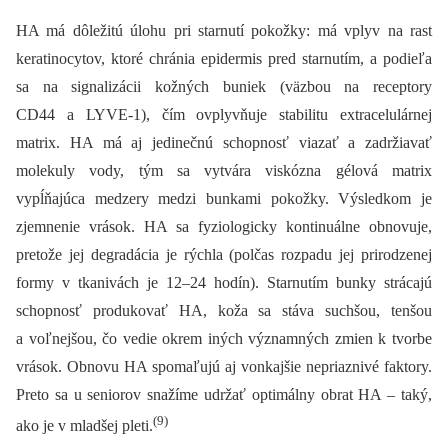
HA má dôležitú úlohu pri starnutí pokožky: má vplyv na rast
keratinocytov, ktoré chránia epidermis pred starnutím, a podieľa
sa na signalizácii kožných buniek (väzbou na receptory
CD44 a LYVE-1), čím ovplyvňuje stabilitu extracelulárnej
matrix. HA má aj jedinečnú schopnosť viazať a zadržiavať
molekuly vody, tým sa vytvára viskózna gélová matrix
vypĺňajúca medzery medzi bunkami pokožky. Výsledkom je
zjemnenie vrások. HA sa fyziologicky kontinuálne obnovuje,
pretože jej degradácia je rýchla (polčas rozpadu jej prirodzenej
formy v tkanivách je 12–24 hodín). Starnutím bunky strácajú
schopnosť produkovať HA, koža sa stáva suchšou, tenšou
a voľnejšou, čo vedie okrem iných významných zmien k tvorbe
vrások. Obnovu HA spomaľujú aj vonkajšie nepriaznivé faktory.
Preto sa u seniorov snažíme udržať optimálny obrat HA –⁠ taký,
(9)
ako je v mladšej pleti.