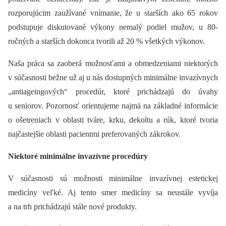
rozporujúcim zaužívané vnímanie, že u starších ako 65 rokov
podstupuje diskutované výkony nemalý podiel mužov, u 80-
ročných a starších dokonca tvorili až 20 % všetkých výkonov.
Naša práca sa zaoberá možnosťami a obmedzeniami niektorých
v súčasnosti bežne už aj u nás dostupných minimálne invazívnych
„antiageingových“ procedúr, ktoré prichádzajú do úvahy
u seniorov. Pozornosť orientujeme najmä na základné informácie
o ošetreniach v oblasti tváre, krku, dekoltu a rúk, ktoré tvoria
najčastejšie oblasti pacientmi preferovaných zákrokov.
Niektoré minimálne invazívne procedúry
V súčasnosti sú možnosti minimálne invazívnej estetickej
medicíny veľké. Aj tento smer medicíny sa neustále vyvíja
a na trh prichádzajú stále nové produkty.