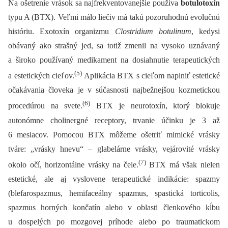
Na ošetrenie vrások sa najfrekventovanejšie používa
botulotoxín
typu A (BTX). Veľmi málo liečiv má takú pozoruhodnú evolučnú
históriu. Exotoxín organizmu
Clostridium botulinum
, kedysi
obávaný ako strašný jed, sa totiž zmenil na vysoko uznávaný
a široko používaný medikament na dosiahnutie terapeutických
(5)
a estetických cieľov.
Aplikácia BTX s cieľom naplniť estetické
očakávania človeka je v súčasnosti najbežnejšou kozmetickou
(6)
procedúrou na svete.
BTX je neurotoxín, ktorý blokuje
autonómne cholinergné receptory, trvanie účinku je 3 až
6 mesiacov. Pomocou BTX môžeme ošetriť mimické vrásky
tváre: „vrásky hnevu“ –⁠ glabelárne vrásky, vejárovité vrásky
(7)
okolo očí, horizontálne vrásky na čele.
BTX má však nielen
estetické, ale aj vyslovene terapeutické indikácie: spazmy
(blefarospazmus, hemifaceálny spazmus, spastická torticolis,
spazmus horných končatín alebo v oblasti členkového kĺbu
u dospelých po mozgovej príhode alebo po traumatickom