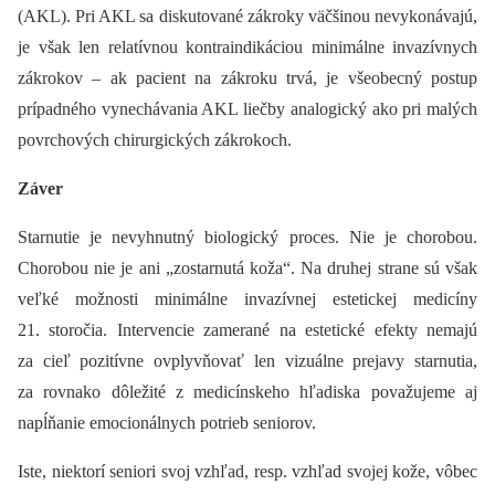
(AKL). Pri AKL sa diskutované zákroky väčšinou nevykonávajú,
je však len relatívnou kontraindikáciou minimálne invazívnych
zákrokov –⁠ ak pacient na zákroku trvá, je všeobecný postup
prípadného vynechávania AKL liečby analogický ako pri malých
povrchových chirurgických zákrokoch.
Záver
Starnutie je nevyhnutný biologický proces. Nie je chorobou.
Chorobou nie je ani „zostarnutá koža“. Na druhej strane sú však
veľké možnosti minimálne invazívnej estetickej medicíny
21. storočia. Intervencie zamerané na estetické efekty nemajú
za cieľ pozitívne ovplyvňovať len vizuálne prejavy starnutia,
za rovnako dôležité z medicínskeho hľadiska považujeme aj
napĺňanie emocionálnych potrieb seniorov.
Iste, niektorí seniori svoj vzhľad, resp. vzhľad svojej kože, vôbec