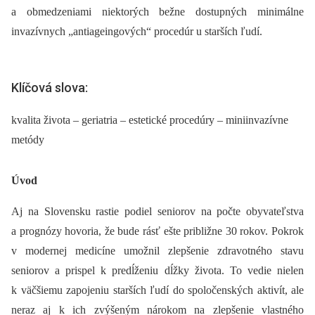
a obmedzeniami niektorých bežne dostupných minimálne
invazívnych „antiageingových“ procedúr u starších ľudí.
Klíčová slova:
kvalita života – geriatria – estetické procedúry – miniinvazívne
metódy
Úvod
Aj na Slovensku rastie podiel seniorov na počte obyvateľstva
a prognózy hovoria, že bude rásť ešte približne 30 rokov. Pokrok
v modernej medicíne umožnil zlepšenie zdravotného stavu
seniorov a prispel k predĺženiu dĺžky života. To vedie nielen
k väčšiemu zapojeniu starších ľudí do spoločenských aktivít, ale
neraz aj k ich zvýšeným nárokom na zlepšenie vlastného