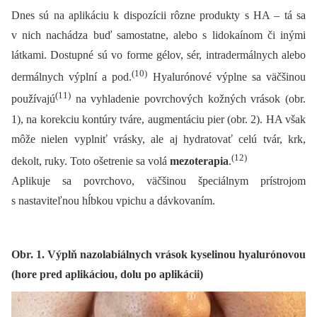
Dnes sú na aplikáciu k dispozícii rôzne produkty s HA –⁠ tá sa
v nich nachádza buď samostatne, alebo s lidokaínom či inými
látkami. Dostupné sú vo forme gélov, sér, intradermálnych alebo
(10)
dermálnych výplní a pod.
Hyalurónové výplne sa väčšinou
(11)
používajú
na vyhladenie povrchových kožných vrások (obr.
1), na korekciu kontúry tváre, augmentáciu pier (obr. 2). HA však
môže nielen vyplniť vrásky, ale aj hydratovať celú tvár, krk,
(12)
dekolt, ruky. Toto ošetrenie sa volá
mezoterapia
.
Aplikuje sa povrchovo, väčšinou špeciálnym prístrojom
s nastaviteľnou hĺbkou vpichu a dávkovaním.
Obr. 1. Výplň nazolabiálnych vrások kyselinou hyalurónovou
(hore pred aplikáciou, dolu po aplikácii)