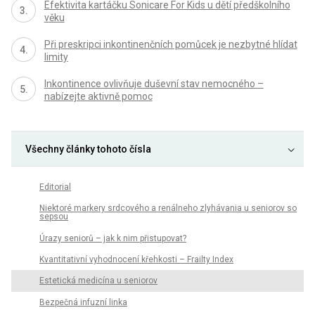
Efektivita kartáčku Sonicare For Kids u dětí předškolního
věku
Při preskripci inkontinenčních pomůcek je nezbytné hlídat
limity
Inkontinence ovlivňuje duševní stav nemocného –
nabízejte aktivně pomoc
Všechny články tohoto čísla
Editorial
Niektoré markery srdcového a renálneho zlyhávania u seniorov so
sepsou
Úrazy seniorů – jak k nim přistupovat?
Kvantitativní vyhodnocení křehkosti – Frailty Index
Estetická medicína u seniorov
Bezpečná infuzní linka