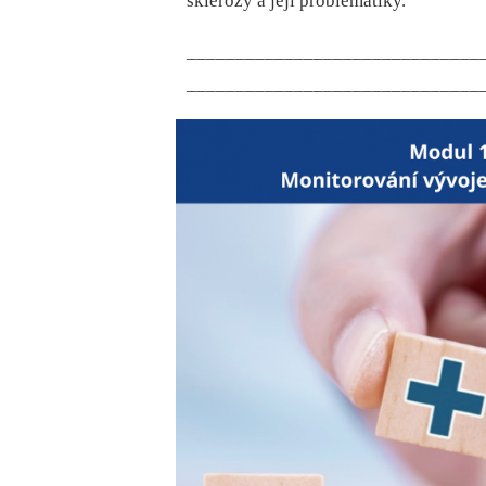
sklerózy a její problematiky.
______________________________
______________________________