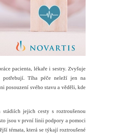
áce pacienta, lékaře i sestry. Zvyšuje
 potřebují. Tíha péče neleží jen na
ni posouzení svého stavu a věděli, kde
 stádiích jejich cesty s roztroušenou
sto jsou v první linii podpory a pomoci
jší témata, která se týkají roztroušené