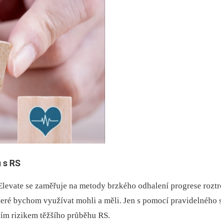
 s RS
vate se zaměřuje na metody brzkého odhalení progrese roztro
eré bychom využívat mohli a měli. Jen s pomocí pravidelného 
ším rizikem těžšího průběhu RS.