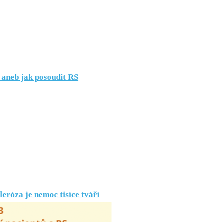
aneb jak posoudit RS
eróza je nemoc tisíce tváří