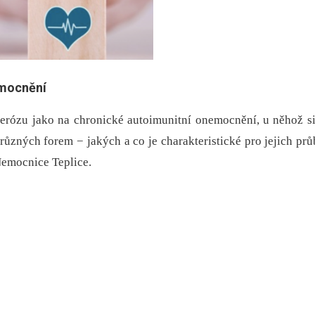
emocnění
rózu jako na chronické autoimunitní onemocnění, u něhož si 
různých forem −⁠ jakých a co je charakteristické pro jejich pr
emocnice Teplice.