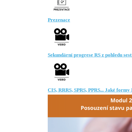
Prezenace
Sekundární progrese RS z pohledu sestry
CIS, RRRS, SPRS, PPRS... Jaké formy R