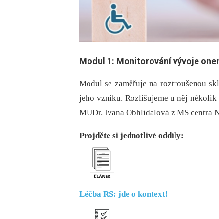
Modul 1: Monitorování vývoje on
Modul se zaměřuje na roztroušenou skle
jeho vzniku. Rozlišujeme u něj několik 
MUDr. Ivana Obhlídalová z MS centra N
Projděte si jednotlivé oddíly:
Léčba RS: jde o kontext!