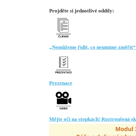
Projděte si jednotlivé oddíly:
„Nemůžeme řídit, co neumíme změřit“ 
Prezenace
Mějte oči na stopkách! Roztroušená skl