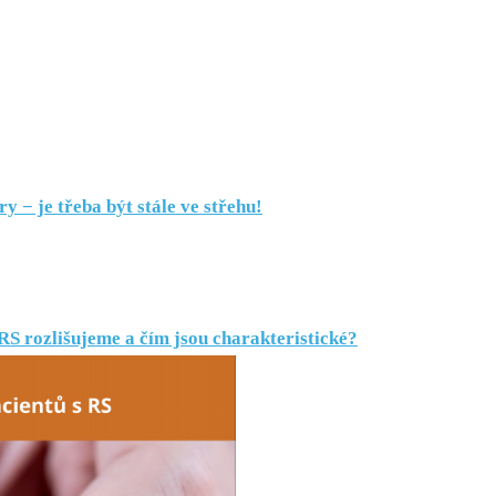
 −⁠ je třeba být stále ve střehu!
S rozlišujeme a čím jsou charakteristické?