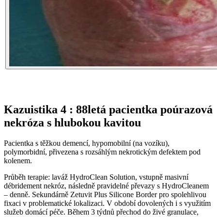
Kazuistika 4 : 88letá pacientka poúrazová
nekróza s hlubokou kavitou
Pacientka s těžkou demencí, hypomobilní (na vozíku),
polymorbidní, přivezena s rozsáhlým nekrotickým defektem pod
kolenem.
Průběh terapie: laváž HydroClean Solution, vstupně masivní
débridement nekróz, následně pravidelné převazy s HydroCleanem
–⁠ denně. Sekundárně Zetuvit Plus Silicone Border pro spolehlivou
fixaci v problematické lokalizaci. V období dovolených i s využitím
služeb domácí péče. Během 3 týdnů přechod do živé granulace,