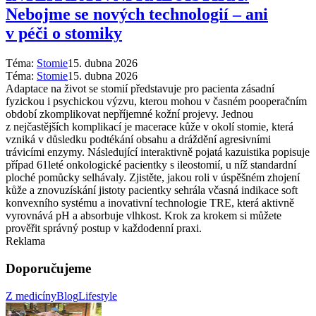
Nebojme se nových technologií –⁠ ani
v péči o stomiky
Téma:
Stomie
15. dubna 2026
Téma:
Stomie
15. dubna 2026
Adaptace na život se stomií představuje pro pacienta zásadní
fyzickou i psychickou výzvu, kterou mohou v časném pooperačním
období zkomplikovat nepříjemné kožní projevy. Jednou
z nejčastějších komplikací je macerace kůže v okolí stomie, která
vzniká v důsledku podtékání obsahu a dráždění agresivními
trávicími enzymy. Následující interaktivně pojatá kazuistika popisuje
případ 61leté onkologické pacientky s ileostomií, u níž standardní
ploché pomůcky selhávaly. Zjistěte, jakou roli v úspěšném zhojení
kůže a znovuzískání jistoty pacientky sehrála včasná indikace soft
konvexního systému a inovativní technologie TRE, která aktivně
vyrovnává pH a absorbuje vlhkost. Krok za krokem si můžete
prověřit správný postup v každodenní praxi.
Reklama
Doporučujeme
Z medicíny
Blog
Lifestyle