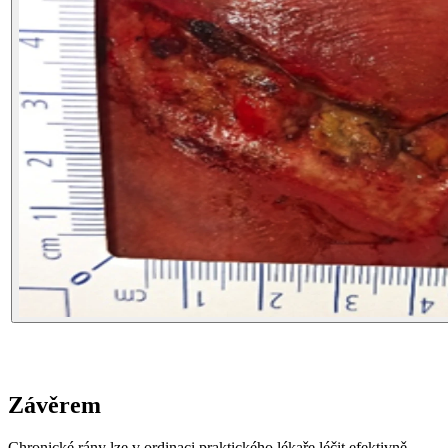
Závěrem
Chronické rány lze v ordinaci praktického lékaře léčit efektivně,