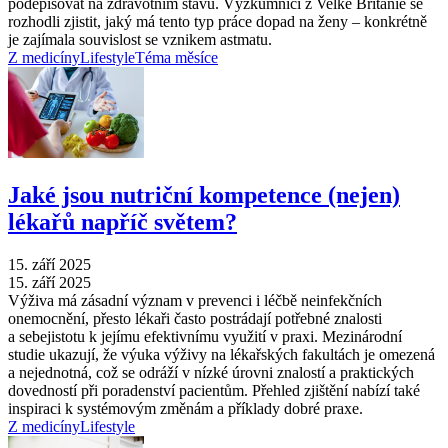
podepisovat na zdravotním stavu. Výzkumníci z Velké Británie se
rozhodli zjistit, jaký má tento typ práce dopad na ženy –⁠ konkrétně
je zajímala souvislost se vznikem astmatu.
Z medicíny
Lifestyle
Téma měsíce
Jaké jsou nutriční kompetence (nejen)
lékařů napříč světem?
15. září 2025
15. září 2025
Výživa má zásadní význam v prevenci i léčbě neinfekčních
onemocnění, přesto lékaři často postrádají potřebné znalosti
a sebejistotu k jejímu efektivnímu využití v praxi. Mezinárodní
studie ukazují, že výuka výživy na lékařských fakultách je omezená
a nejednotná, což se odráží v nízké úrovni znalostí a praktických
dovedností při poradenství pacientům. Přehled zjištění nabízí také
inspiraci k systémovým změnám a příklady dobré praxe.
Z medicíny
Lifestyle