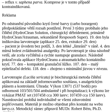
–⁠ reflux
v. saphena parva
. Komprese je v tomto případě
kontraindikovaná.
Reklama
Po odstranění původního krytí černé barvy (carbo borargent)
předpokládáme větší rozsah postižení. První 3 týdny probíhalo jeho
čištění (HydroClean Solution, chirurgický débridement, primárně
HydroClean/Atrauman, sekundárně Resposorb Super). 19. den byla
indikována larvoterapie (aplikace 25. den, extrakce 29. den)
–⁠ pacient je úvodem bez potíží, 3. den lehké „šimrání“ v ráně. 4. den
mírná bolest zvládnutelná analgetiky. Po larvoterapii je rána násobně
vetší, ale zcela vyčištěná a rychle nastupuje granulace. Následně
pokračovala aplikace HydroCleanu a atraumatického kontaktního
krytí. 77. den –⁠ kompaktní granulační lůžko. 107. den –⁠ malý
epitelizační defekt. 118. den –⁠ zhojeno s minimální jizvou v
niveau
.
Larvoterapie
(Lucilia sericata)
je biochirurgická metoda čištění
aplikovaná na základě informovaného souhlasu, s analgetickým
plánem a kontrolami. Úhrada: Výkon 13071 (537 bodů) pro
odbornosti 103/501/504 ambulantně i při hospitalizaci; k výkonu lze
vykázat PMAT set (107458 cca 300 larev; 107459 cca 150 larev).
Nasmlouvání probíhá individuálně se všemi zdravotními
pojišťovnami. Materiál je možno objednat přes kontakt na webu
larvy.cz
. Metodický rámec připravil MUDr. Robert Bém, Ph.D.