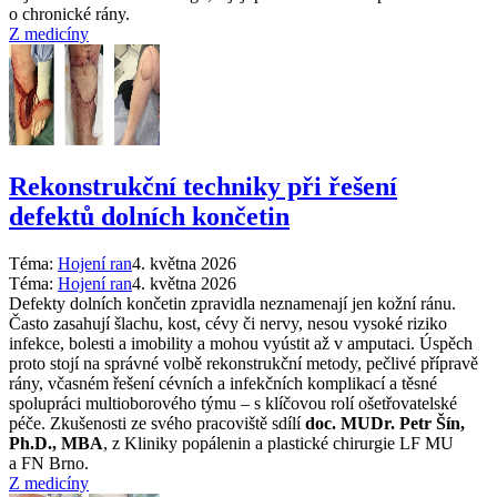
o chronické rány.
Z medicíny
Rekonstrukční techniky při řešení
defektů dolních končetin
Téma:
Hojení ran
4. května 2026
Téma:
Hojení ran
4. května 2026
Defekty dolních končetin zpravidla neznamenají jen kožní ránu.
Často zasahují šlachu, kost, cévy či nervy, nesou vysoké riziko
infekce, bolesti a imobility a mohou vyústit až v amputaci. Úspěch
proto stojí na správné volbě rekonstrukční metody, pečlivé přípravě
rány, včasném řešení cévních a infekčních komplikací a těsné
spolupráci multioborového týmu –⁠ s klíčovou rolí ošetřovatelské
péče. Zkušenosti ze svého pracoviště sdílí
doc. MUDr. Petr Šín,
Ph.D., MBA
, z Kliniky popálenin a plastické chirurgie LF MU
a FN Brno.
Z medicíny