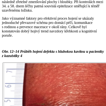
následně zřetelné zmenšování plochy i hloubky. Při kontrolách mezi
34. a 58. dnem léčby patrná souvislá epitelizace směřující k téměř
uzavřenému ložisku.
Jako významné faktory pro efektivní proces hojení se ukázaly
jednoduché převazové schéma pro domácí péči, komunikace
s rodinou a prevence macerace v okolí rány. Celkově byl
konstatován dobrý hojivý trend navzdory křehkosti a kognitivní
poruše.
Obr. 12–14 Průběh hojení defektu s hlubokou kavitou u pacientky
z kazuistiky 4