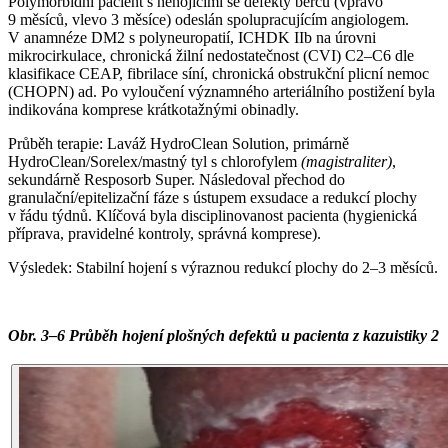
Polymorbidní pacient s nehojícími se defekty bérců (vpravo
9 měsíců, vlevo 3 měsíce) odeslán spolupracujícím angiologem.
V anamnéze DM2 s polyneuropatií, ICHDK IIb na úrovni
mikrocirkulace, chronická žilní nedostatečnost (CVI) C2–C6 dle
klasifikace CEAP, fibrilace síní, chronická obstrukční plicní nemoc
(CHOPN) ad. Po vyloučení významného arteriálního postižení byla
indikována komprese krátkotažnými obinadly.
Průběh terapie: Laváž HydroClean Solution, primárně
HydroClean/Sorelex/mastný tyl s chlorofylem
(magistraliter)
,
sekundárně Resposorb Super. Následoval přechod do
granulační/epitelizační fáze s ústupem exsudace a redukcí plochy
v řádu týdnů. Klíčová byla disciplinovanost pacienta (hygienická
příprava, pravidelné kontroly, správná komprese).
Výsledek: Stabilní hojení s výraznou redukcí plochy do 2–3 měsíců.
Obr. 3–6 Průběh hojení plošných defektů u pacienta z kazuistiky 2