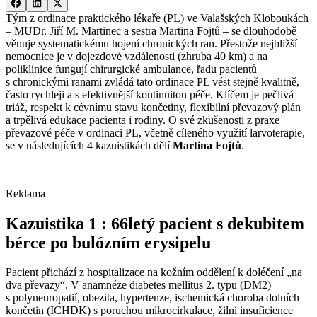
Tým z ordinace praktického lékaře (PL) ve Valašských Kloboukách
–⁠ MUDr. Jiří M. Martinec a sestra Martina Fojtů –⁠ se dlouhodobě
věnuje systematickému hojení chronických ran. Přestože nejbližší
nemocnice je v dojezdové vzdálenosti (zhruba 40 km) a na
poliklinice fungují chirurgické ambulance, řadu pacientů
s chronickými ranami zvládá tato ordinace PL vést stejně kvalitně,
často rychleji a s efektivnější kontinuitou péče. Klíčem je pečlivá
triáž, respekt k cévnímu stavu končetiny, flexibilní převazový plán
a trpělivá edukace pacienta i rodiny. O své zkušenosti z praxe
převazové péče v ordinaci PL, včetně cíleného využití larvoterapie,
se v následujících 4 kazuistikách dělí
Martina Fojtů
.
Reklama
Kazuistika 1 : 66letý pacient s dekubitem
bérce po bulózním erysipelu
Pacient přichází z hospitalizace na kožním oddělení k doléčení „na
dva převazy“. V anamnéze diabetes mellitus 2. typu (DM2)
s polyneuropatií, obezita, hypertenze, ischemická choroba dolních
končetin (ICHDK) s poruchou mikrocirkulace, žilní insuficience