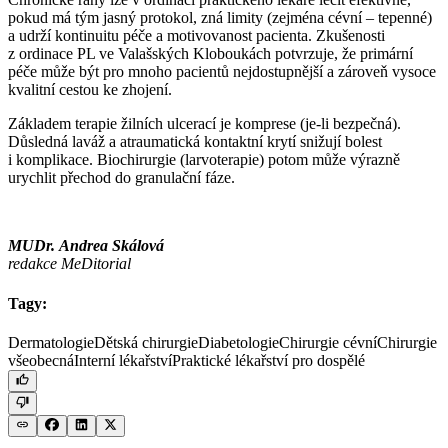
pokud má tým jasný protokol, zná limity (zejména cévní –⁠ tepenné)
a udrží kontinuitu péče a motivovanost pacienta. Zkušenosti
z ordinace PL ve Valašských Kloboukách potvrzuje, že primární
péče může být pro mnoho pacientů nejdostupnější a zároveň vysoce
kvalitní cestou ke zhojení.
Základem terapie žilních ulcerací je komprese (je-li bezpečná).
Důsledná laváž a atraumatická kontaktní krytí snižují bolest
i komplikace. Biochirurgie (larvoterapie) potom může výrazně
urychlit přechod do granulační fáze.
MUDr. Andrea Skálová
redakce MeDitorial
Tagy:
Dermatologie
Dětská chirurgie
Diabetologie
Chirurgie cévní
Chirurgie
všeobecná
Interní lékařství
Praktické lékařství pro dospělé