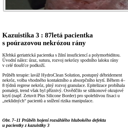
Kazuistika 3 : 87letá pacientka
s poúrazovou nekrózou rány
Křehká geriatrická pacientka s žilní insuficiencí a polymorbiditou.
Úvodní nález: úraz, sutura, rozvoj nekrózy spodního laloku rány
v celé tloušťce podkoží.
Průběh terapie: laváž HydroClean Solution, postupný débridement
nekróz, volba vhodného kontaktního a absorpčního krytí. Během 4–
8 týdnů regrese nekróz, plný rozvoj granulace. Epitelizace probíhala
pomaleji, trend však byl příznivý. Osvědčilo se silikonové okrajové
krytí (např. Zetuvit Plus Silicone Border) pro spolehlivou fixaci u
„neklidných“ pacientů a snížení rizika manipulace.
Obr. 7–11 Průběh hojení rozsáhlého hlubokého defektu
u pacientky z kazuistiky 3