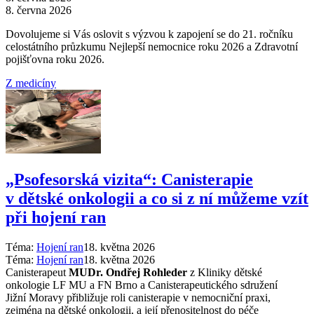
8. června 2026
Dovolujeme si Vás oslovit s výzvou k zapojení se do 21. ročníku
celostátního průzkumu Nejlepší nemocnice roku 2026 a Zdravotní
pojišťovna roku 2026.
Z medicíny
„Psofesorská vizita“: Canisterapie
v dětské onkologii a co si z ní můžeme vzít
při hojení ran
Téma:
Hojení ran
18. května 2026
Téma:
Hojení ran
18. května 2026
Canisterapeut
MUDr. Ondřej Rohleder
z Kliniky dětské
onkologie LF MU a FN Brno a Canisterapeutického sdružení
Jižní Moravy přibližuje roli canisterapie v nemocniční praxi,
zejména na dětské onkologii, a její přenositelnost do péče