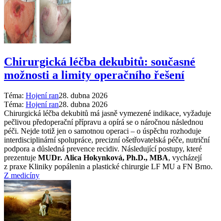
Chirurgická léčba dekubitů: současné
možnosti a limity operačního řešení
Téma:
Hojení ran
28. dubna 2026
Téma:
Hojení ran
28. dubna 2026
Chirurgická léčba dekubitů má jasně vymezené indikace, vyžaduje
pečlivou předoperační přípravu a opírá se o náročnou následnou
péči. Nejde totiž jen o samotnou operaci –⁠ o úspěchu rozhoduje
interdisciplinární spolupráce, precizní ošetřovatelská péče, nutriční
podpora a důsledná prevence recidiv. Následující postupy, které
prezentuje
MUDr. Alica Hokynková, Ph.D., MBA
, vycházejí
z praxe Kliniky popálenin a plastické chirurgie LF MU a FN Brno.
Z medicíny