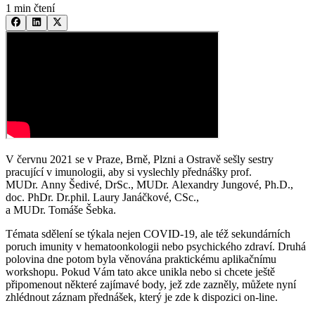
1 min čtení
V červnu 2021 se v Praze, Brně, Plzni a Ostravě sešly sestry
pracující v imunologii, aby si vyslechly přednášky prof.
MUDr. Anny Šedivé, DrSc., MUDr. Alexandry Jungové, Ph.D.,
doc. PhDr. Dr.phil. Laury Janáčkové, CSc.,
a MUDr. Tomáše Šebka.
Témata sdělení se týkala nejen COVID-19, ale též sekundárních
poruch imunity v hematoonkologii nebo psychického zdraví. Druhá
polovina dne potom byla věnována praktickému aplikačnímu
workshopu. Pokud Vám tato akce unikla nebo si chcete ještě
připomenout některé zajímavé body, jež zde zazněly, můžete nyní
zhlédnout záznam přednášek, který je zde k dispozici on-line.