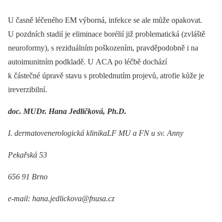
U časně léčeného EM výborná, infekce se ale může opakovat.
U pozdních stadií je eliminace borélií již problematická (zvláště
neuroformy), s reziduálním poškozením, pravděpodobně i na
autoimunitním podkladě. U ACA po léčbě dochází
k částečné úpravě stavu s problednutím projevů, atrofie kůže je
ireverzibilní.
doc. MUDr. Hana Jedličková, Ph.D.
I. dermatovenerologická klinikaLF MU a FN u sv. Anny
Pekařská 53
656 91 Brno
e-mail: hana.jedlickova@fnusa.cz