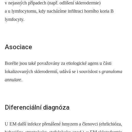
v nejasných případech (např. odlišení sklerodermie)
a u lymfocytomu, kdy nacházíme infiltraci horního koria B
lymfocyty.
Asociace
Borélie jsou také považovány za etiologické agens u části
lokalizovaných sklerodermií, udává se i souvislost s
granuloma
annulare
.
Diferenciální diagnóza
U EM další infekce přenášené hmyzem a členovci (ehrlichióza,