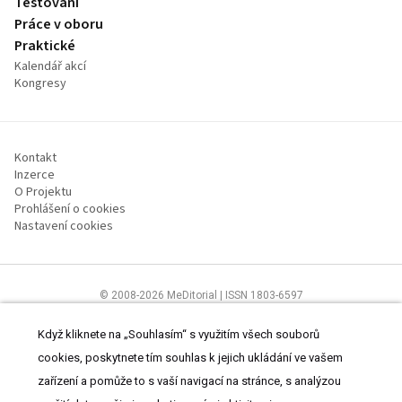
Testování
Práce v oboru
Praktické
Kalendář akcí
Kongresy
Kontakt
Inzerce
O Projektu
Prohlášení o cookies
Nastavení cookies
© 2008-2026 MeDitorial | ISSN 1803-6597
Stránky proSestru.cz jsou určeny všem nelékařským zdravotnickým
pracovníkům.
Čtěte prohlášení
a
Zásady zpracování osobních údajů
.
Když kliknete na „Souhlasím“ s využitím všech souborů
cookies, poskytnete tím souhlas k jejich ukládání ve vašem
zařízení a pomůže to s vaší navigací na stránce, s analýzou