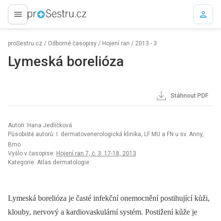
proLékaře.cz
proSestru.cz
/
Odborné časopisy
/
Hojení ran
/
2013 - 3
Lymeská borelióza
Stáhnout PDF
Autoři: Hana Jedličková
Působiště autorů: I. dermatovenerologická klinika, LF MU a FN u sv. Anny,
Brno
Vyšlo v časopise:
Hojení ran 7, č. 3: 17-18, 2013
Kategorie: Atlas dermatologie
Lymeská borelióza je časté infekční onemocnění postihující kůži,
klouby, nervový a kardiovaskulární systém. Postižení kůže je