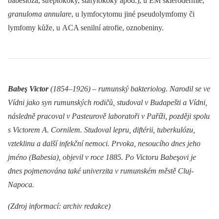
babesióza, streptokoky, stafylokoky apod.), u EM sklerodermie,
granuloma annulare
, u lymfocytomu jiné pseudolymfomy či
lymfomy kůže, u ACA senilní atrofie, oznobeniny.
Babeş Victor
(1854–1926) –⁠ rumunský bakteriolog. Narodil se ve
Vídni jako syn rumunských rodičů, studoval v Budapešti a Vídni,
následně pracoval v Pasteurově laboratoři v Paříži, později spolu
s Victorem A. Cornilem. Studoval lepru, diftérii, tuberkulózu,
vzteklinu a další infekční nemoci. Prvoka, nesoucího dnes jeho
jméno (Babesia), objevil v roce 1885. Po Victoru Babeşovi je
dnes pojmenována také univerzita v rumunském městě Cluj-
Napoca.
(Zdroj informací: archiv redakce)