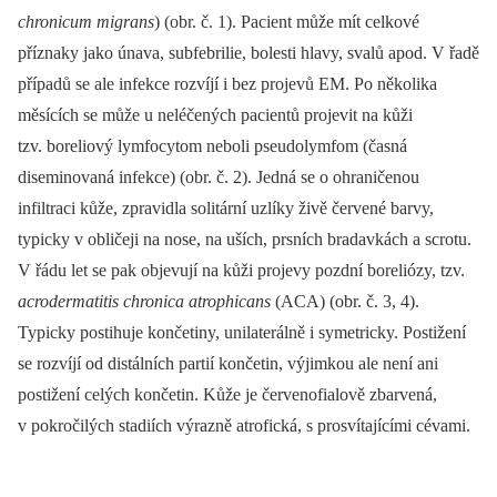
chronicum migrans
) (obr. č. 1). Pacient může mít celkové
příznaky jako únava, subfebrilie, bolesti hlavy, svalů apod. V řadě
případů se ale infekce rozvíjí i bez projevů EM. Po několika
měsících se může u neléčených pacientů projevit na kůži
tzv. boreliový lymfocytom neboli pseudolymfom (časná
diseminovaná infekce) (obr. č. 2). Jedná se o ohraničenou
infiltraci kůže, zpravidla solitární uzlíky živě červené barvy,
typicky v obličeji na nose, na uších, prsních bradavkách a scrotu.
V řádu let se pak objevují na kůži projevy pozdní boreliózy, tzv.
acrodermatitis chronica atrophicans
(ACA) (obr. č. 3, 4).
Typicky postihuje končetiny, unilaterálně i symetricky. Postižení
se rozvíjí od distálních partií končetin, výjimkou ale není ani
postižení celých končetin. Kůže je červenofialově zbarvená,
v pokročilých stadiích výrazně atrofická, s prosvítajícími cévami.