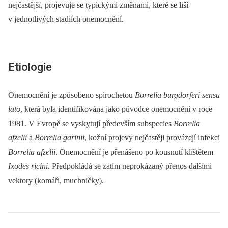
nejčastější, projevuje se typickými změnami, které se liší
v jednotlivých stadiích onemocnění.
Etiologie
Onemocnění je způsobeno spirochetou
Borrelia burgdorferi sensu
lato
, která byla identifikována jako původce onemocnění v roce
1981. V Evropě se vyskytují především subspecies
Borrelia
afzelii
a
Borrelia garinii
, kožní projevy nejčastěji provázejí infekci
Borrelia afzelii
. Onemocnění je přenášeno po kousnutí klíštětem
Ixodes ricini
. Předpokládá se zatím neprokázaný přenos dalšími
vektory (komáři, muchničky).