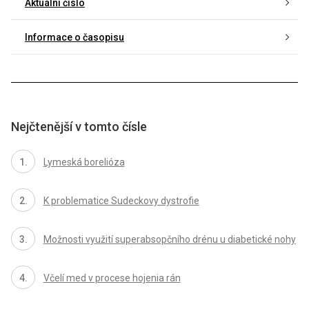
Aktuální číslo
Informace o časopisu
Nejčtenější v tomto čísle
Lymeská borelióza
K problematice Sudeckovy dystrofie
Možnosti využití superabsopčního drénu u diabetické nohy
Včelí med v procese hojenia rán