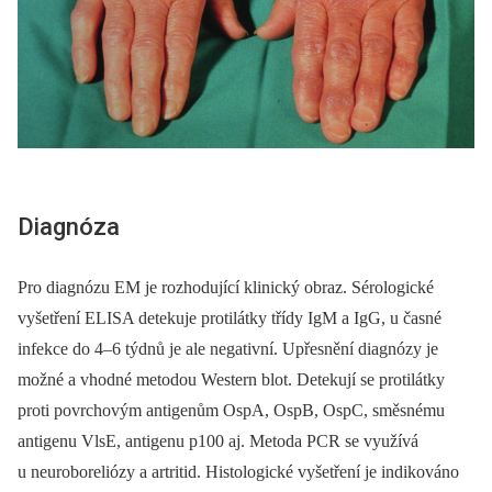
Diagnóza
Pro diagnózu EM je rozhodující klinický obraz. Sérologické
vyšetření ELISA detekuje protilátky třídy IgM a IgG, u časné
infekce do 4–6 týdnů je ale negativní. Upřesnění diagnózy je
možné a vhodné metodou Western blot. Detekují se protilátky
proti povrchovým antigenům OspA, OspB, OspC, směsnému
antigenu VlsE, antigenu p100 aj. Metoda PCR se využívá
u neuroboreliózy a artritid. Histologické vyšetření je indikováno