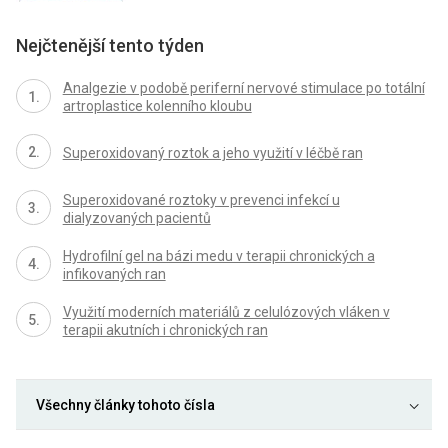
Nejčtenější tento týden
Analgezie v podobě periferní nervové stimulace po totální
artroplastice kolenního kloubu
Superoxidovaný roztok a jeho využití v léčbě ran
Superoxidované roztoky v prevenci infekcí u
dialyzovaných pacientů
Hydrofilní gel na bázi medu v terapii chronických a
infikovaných ran
Využití moderních materiálů z celulózových vláken v
terapii akutních i chronických ran
Všechny články tohoto čísla