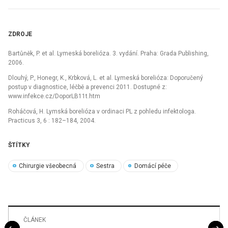
ZDROJE
Bartůněk, P. et al. Lymeská borelióza. 3. vydání. Praha: Grada Publishing,
2006.
Dlouhý, P., Honegr, K., Krbková, L. et al. Lymeská borelióza: Doporučený
postup v diagnostice, léčbě a prevenci 2011. Dostupné z:
www.infekce.cz/DoporLB11t.htm
Roháčová, H. Lymská borelióza v ordinaci PL z pohledu infektologa.
Practicus 3, 6 : 182–184, 2004.
ŠTÍTKY
Chirurgie všeobecná
Sestra
Domácí péče
ČLÁNEK