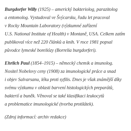
Burgdorfer Willy
(1925) –⁠ americký bakteriolog, parazitolog
a entomolog. Vystudoval ve Švýcarsku, řadu let pracoval
v Rocky Mountain Laboratory (výzkumné zařízení
U.S. National Institute of Health) v Montaně, USA. Celkem zatím
publikoval více než 220 článků a knih. V roce 1981 popsal
původce lymeské boreliózy (Borrelia burgdorferi).
Ehrlich Paul
(1854–1915) –⁠ německý chemik a imunolog.
Nositel Nobelovy ceny (1908) za imunologické práce a snad
i objev Salvarsanu, léku proti syfilis. Dnes je však známější díky
svému výzkumu v oblasti barvení histologických preparátů,
bakterií a buněk. Věnoval se také klasifikaci leukocytů
a problematice imunologické (tvorba protilátek).
(Zdroj informací: archiv redakce)