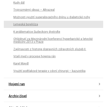
Kudy dál
Trojrozměrný obvaz – Altrazeal
Možnosti využití superabsopčního drénu u diabetické nohy
Lymeská borelióza
K problematice Sudeckovy dystrofie
Ohlédnutí za Mezinárodní konferencí hyperbarické a letecké
medicíny 2013 v Praze
Zajímavosti z historie dopravních zdravotních služeb II.
Včelí med v procese hojenia rán
Karel Maydl
Využití podtlakové terapie v cévní chirurgii – kazuistika
Hojení ran
Archiv čísel