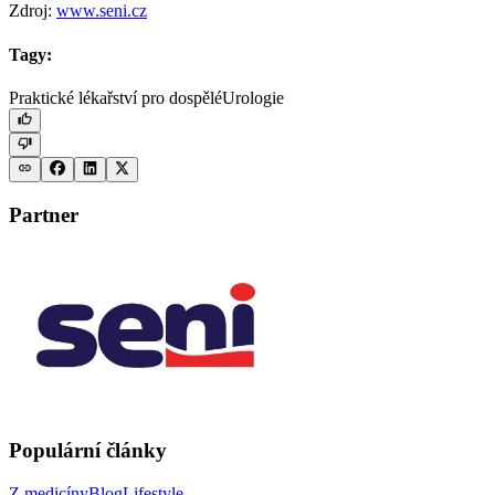
Zdroj:
www.seni.cz
Tagy:
Praktické lékařství pro dospělé
Urologie
Partner
Populární články
Z medicíny
Blog
Lifestyle