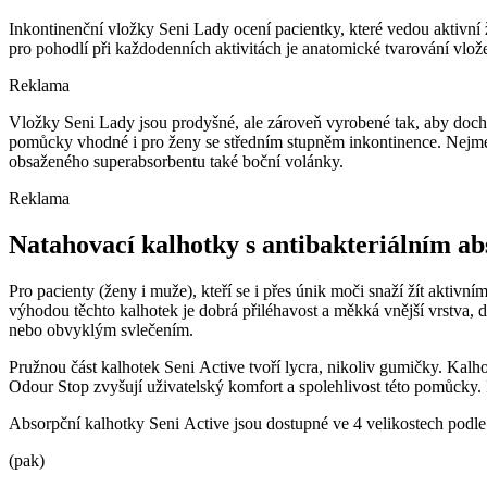
Inkontinenční vložky Seni Lady ocení pacientky, které vedou aktivní
pro pohodlí při každodenních aktivitách je anatomické tvarování vlož
Reklama
Vložky Seni Lady jsou prodyšné, ale zároveň vyrobené tak, aby docház
pomůcky vhodné i pro ženy se středním stupněm inkontinence. Nejmen
obsaženého superabsorbentu také boční volánky.
Reklama
Natahovací kalhotky s antibakteriálním a
Pro pacienty (ženy i muže), kteří se i přes únik moči snaží žít aktiv
výhodou těchto kalhotek je dobrá přiléhavost a měkká vnější vrstva, 
nebo obvyklým svlečením.
Pružnou část kalhotek Seni Active tvoří lycra, nikoliv gumičky. Kal
Odour Stop zvyšují uživatelský komfort a spolehlivost této pomůcky.
Absorpční kalhotky Seni Active jsou dostupné ve 4 velikostech podl
(pak)