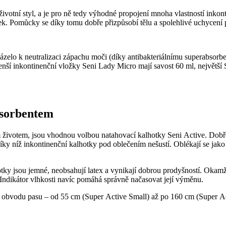
 životní styl, a je pro ně tedy výhodné propojení mnoha vlastností i
ek. Pomůcky se díky tomu dobře přizpůsobí tělu a spolehlivé uchycení p
elo k neutralizaci zápachu moči (díky antibakteriálnímu superabsorbentu
ší inkontinenční vložky Seni Lady Micro mají savost 60 ml, největší 
bsorbentem
ním životem, jsou vhodnou volbou natahovací kalhotky Seni Active. Dobř
díky níž inkontinenční kalhotky pod oblečením nešustí. Oblékají se ja
hotky jsou jemné, neobsahují latex a vynikají dobrou prodyšností. Oka
 Indikátor vlhkosti navíc pomáhá správně načasovat její výměnu.
e obvodu pasu –⁠ od 55 cm (Super Active Small) až po 160 cm (Super Ac