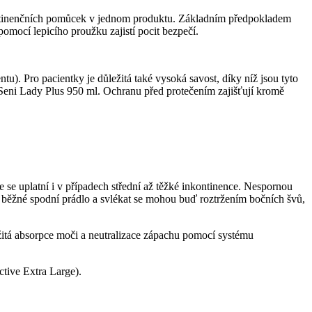
nkontinenčních pomůcek v jednom produktu. Základním předpokladem
omocí lepicího proužku zajistí pocit bezpečí.
). Pro pacientky je důležitá také vysoká savost, díky níž jsou tyto
Seni Lady Plus 950 ml. Ochranu před protečením zajišťují kromě
e se uplatní i v případech střední až těžké inkontinence. Nespornou
ko běžné spodní prádlo a svlékat se mohou buď roztržením bočních švů,
mžitá absorpce moči a neutralizace zápachu pomocí systému
tive Extra Large).