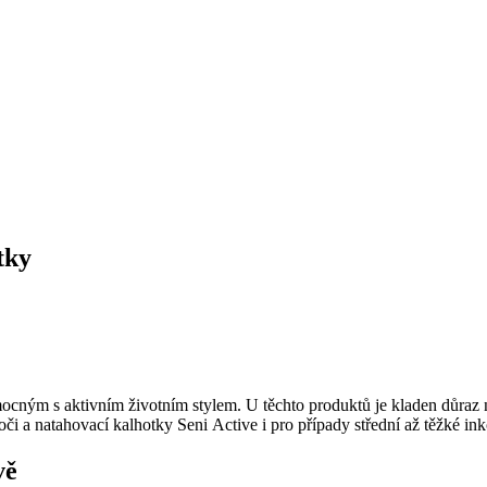
tky
cným s aktivním životním stylem. U těchto produktů je kladen důraz n
 a natahovací kalhotky Seni Active i pro případy střední až těžké ink
vě