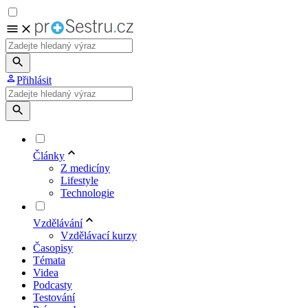
Přihlásit
Články
Z medicíny
Lifestyle
Technologie
Vzdělávání
Vzdělávací kurzy
Časopisy
Témata
Videa
Podcasty
Testování