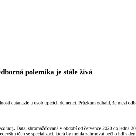
dborná polemika je stále živá
lnosti eutanazie u osob trpících demencí. Průzkum odhalil, že mezi odb
chiatry.
Data, shromažďovaná v období od července 2020 do ledna 2024, 
devším těch se specializací, která by mohla zahrnovat péči o lidi s dem