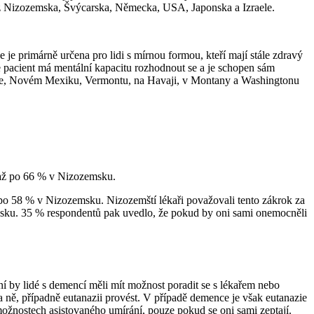
i z Nizozemska, Švýcarska, Německa, USA, Japonska a Izraele.
je primárně určena pro lidi s mírnou formou, kteří mají stále zdravý
 pacient má mentální kapacitu rozhodnout se a je schopen sám
Maine, Novém Mexiku, Vermontu, na Havaji, v Montany a Washingtonu
u až po 66 % v Nizozemsku.
po 58 % v Nizozemsku. Nizozemští lékaři považovali tento zákrok za
ponsku. 35 % respondentů pak uvedlo, že pokud by oni sami onemocněli
í by lidé s demencí měli mít možnost poradit se s lékařem nebo
na ně, případně eutanazii provést. V případě demence je však eutanazie
možnostech asistovaného umírání, pouze pokud se oni sami zeptají.