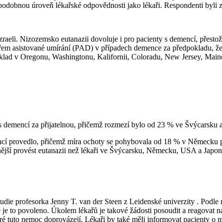
i podobnou úroveň lékařské odpovědnosti jako lékaři. Respondenti byl
li. Nizozemsko eutanazii dovoluje i pro pacienty s demencí, přestože 
řem asistované umírání (PAD) v případech demence za předpokladu, že
apříklad v Oregonu, Washingtonu, Kalifornii, Coloradu, New Jersey, 
i s demencí za přijatelnou, přičemž rozmezí bylo od 23 % ve Švýcarsk
encí provedlo, přičemž míra ochoty se pohybovala od 18 % v Německu 
hotnější provést eutanazii než lékaři ve Švýcarsku, Německu, USA a Ja
die profesorka Jenny T. van der Steen z Leidenské univerzity . Podle n
e je to povoleno. Úkolem lékařů je takové žádosti posoudit a reagovat 
ré tuto nemoc doprovázejí. Lékaři by také měli informovat pacienty o 