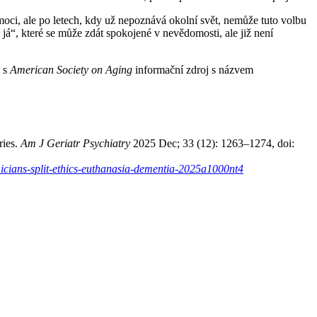
ci, ale po letech, kdy už nepoznává okolní svět, nemůže tuto volbu
í já“, které se může zdát spokojené v nevědomosti, ale již není
i s
American Society on Aging
informační zdroj s názvem
ries.
Am J Geriatr Psychiatry
2025 Dec; 33 (12): 1263–1274, doi:
icians-split-ethics-euthanasia-dementia-2025a1000nt4