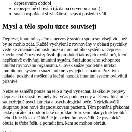
depresivním období
nebezpečné chování (jízda na červenou apod.)
snaha uspořádat si záležitosti, sepsat poslední vůli
Mysl a tělo spolu úzce souvisejí
Deprese, imunitní systém a nervový systém spolu souvisejí víc, než
by se mohlo zdát. Každé vychýlení z rovnováhy v oblasti psychiky
vede ke změnám činnosti mozku i imunitního systému. Deprese,
znechucení či úzkost způsobují produkci takových mediátorů, které
nepříznivě ovlivňují imunitní systém. Snižuje se jeho schopnost
uhlídat rovnováhu organismu. Člověk snáze podlehne infekci,
imunitnímu systému snáze unikne vyvíjející se nádor. Pozitivní
nálada, pozitivní myšlení a ladění naopak imunitní systém ovlivňují
příznivě.
Nelze se zaměřit pouze na tělo a mysl vynechat. Jakékoliv projevy
deprese či úzkosti by měly být včas podchyceny a léčeny. Ideální je
samozřejmě psychiatrická a psychologická péče. Nejrizikovější
skupinou jsou nově diagnostikovaní pacienti. Těm pomáhá překonat
těžké počáteční období také například Sdružení mladých sklerotiků
nebo Unie Roska. Důležité je pacientům vysvětlit, že psychické
obtíže je třeba řešit, a poradit jim, kam se mohou obrátit.