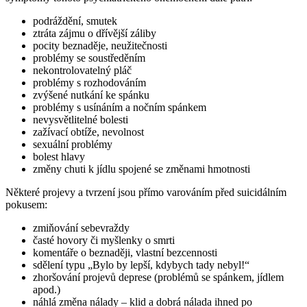
podráždění, smutek
ztráta zájmu o dřívější záliby
pocity beznaděje, neužitečnosti
problémy se soustředěním
nekontrolovatelný pláč
problémy s rozhodováním
zvýšené nutkání ke spánku
problémy s usínáním a nočním spánkem
nevysvětlitelné bolesti
zažívací obtíže, nevolnost
sexuální problémy
bolest hlavy
změny chuti k jídlu spojené se změnami hmotnosti
Některé projevy a tvrzení jsou přímo varováním před suicidálním
pokusem:
zmiňování sebevraždy
časté hovory či myšlenky o smrti
komentáře o beznaději, vlastní bezcennosti
sdělení typu „Bylo by lepší, kdybych tady nebyl!“
zhoršování projevů deprese (problémů se spánkem, jídlem
apod.)
náhlá změna nálady –⁠ klid a dobrá nálada ihned po