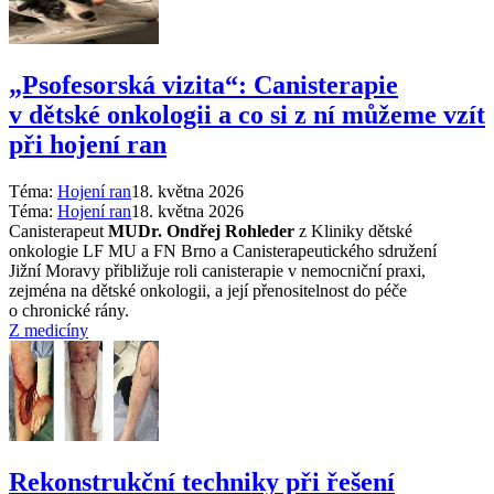
„Psofesorská vizita“: Canisterapie
v dětské onkologii a co si z ní můžeme vzít
při hojení ran
Téma:
Hojení ran
18. května 2026
Téma:
Hojení ran
18. května 2026
Canisterapeut
MUDr. Ondřej Rohleder
z Kliniky dětské
onkologie LF MU a FN Brno a Canisterapeutického sdružení
Jižní Moravy přibližuje roli canisterapie v nemocniční praxi,
zejména na dětské onkologii, a její přenositelnost do péče
o chronické rány.
Z medicíny
Rekonstrukční techniky při řešení