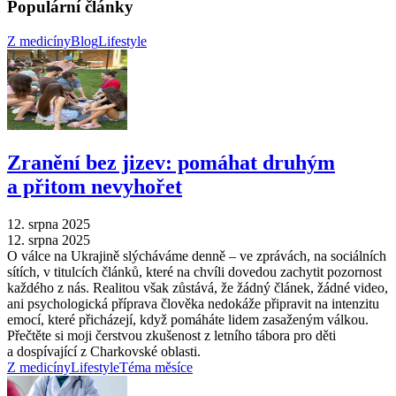
Populární články
Z medicíny
Blog
Lifestyle
Zranění bez jizev: pomáhat druhým
a přitom nevyhořet
12. srpna 2025
12. srpna 2025
O válce na Ukrajině slýcháváme denně –⁠ ve zprávách, na sociálních
sítích, v titulcích článků, které na chvíli dovedou zachytit pozornost
každého z nás. Realitou však zůstává, že žádný článek, žádné video,
ani psychologická příprava člověka nedokáže připravit na intenzitu
emocí, které přicházejí, když pomáháte lidem zasaženým válkou.
Přečtěte si moji čerstvou zkušenost z letního tábora pro děti
a dospívající z Charkovské oblasti.
Z medicíny
Lifestyle
Téma měsíce