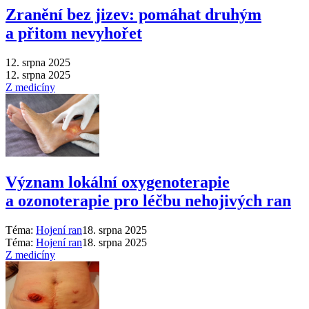
Zranění bez jizev: pomáhat druhým
a přitom nevyhořet
12. srpna 2025
12. srpna 2025
Z medicíny
Význam lokální oxygenoterapie
a ozonoterapie pro léčbu nehojivých ran
Téma:
Hojení ran
18. srpna 2025
Téma:
Hojení ran
18. srpna 2025
Z medicíny