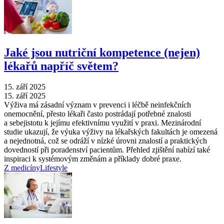
Jaké jsou nutriční kompetence (nejen)
lékařů napříč světem?
15. září 2025
15. září 2025
Výživa má zásadní význam v prevenci i léčbě neinfekčních
onemocnění, přesto lékaři často postrádají potřebné znalosti
a sebejistotu k jejímu efektivnímu využití v praxi. Mezinárodní
studie ukazují, že výuka výživy na lékařských fakultách je omezená
a nejednotná, což se odráží v nízké úrovni znalostí a praktických
dovedností při poradenství pacientům. Přehled zjištění nabízí také
inspiraci k systémovým změnám a příklady dobré praxe.
Z medicíny
Lifestyle