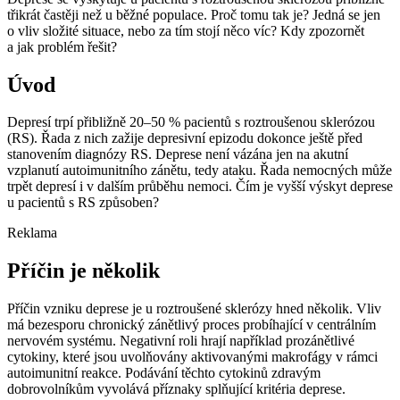
třikrát častěji než u běžné populace. Proč tomu tak je? Jedná se jen
o vliv složité situace, nebo za tím stojí něco víc? Kdy zpozornět
a jak problém řešit?
Úvod
Depresí trpí přibližně 20–50 % pacientů s roztroušenou sklerózou
(RS). Řada z nich zažije depresivní epizodu dokonce ještě před
stanovením diagnózy RS. Deprese není vázána jen na akutní
vzplanutí autoimunitního zánětu, tedy ataku. Řada nemocných může
trpět depresí i v dalším průběhu nemoci. Čím je vyšší výskyt deprese
u pacientů s RS způsoben?
Reklama
Příčin je několik
Příčin vzniku deprese je u roztroušené sklerózy hned několik. Vliv
má bezesporu chronický zánětlivý proces probíhající v centrálním
nervovém systému. Negativní roli hrají například prozánětlivé
cytokiny, které jsou uvolňovány aktivovanými makrofágy v rámci
autoimunitní reakce. Podávání těchto cytokinů zdravým
dobrovolníkům vyvolává příznaky splňující kritéria deprese.