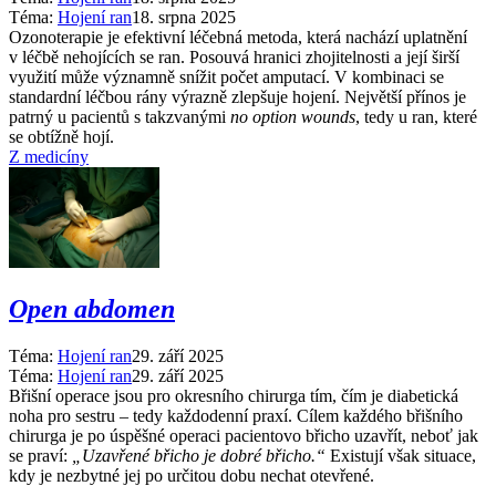
Téma:
Hojení ran
18. srpna 2025
Ozonoterapie je efektivní léčebná metoda, která nachází uplatnění
v léčbě nehojících se ran. Posouvá hranici zhojitelnosti a její širší
využití může významně snížit počet amputací. V kombinaci se
standardní léčbou rány výrazně zlepšuje hojení. Největší přínos je
patrný u pacientů s takzvanými
no option wounds
, tedy u ran, které
se obtížně hojí.
Z medicíny
Open abdomen
Téma:
Hojení ran
29. září 2025
Téma:
Hojení ran
29. září 2025
Břišní operace jsou pro okresního chirurga tím, čím je diabetická
noha pro sestru –⁠ tedy každodenní praxí. Cílem každého břišního
chirurga je po úspěšné operaci pacientovo břicho uzavřít, neboť jak
se praví:
„Uzavřené břicho je dobré břicho.“
Existují však situace,
kdy je nezbytné jej po určitou dobu nechat otevřené.