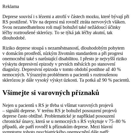
Reklama
Deprese souvisí i s lézemi a atrofií v částech mozku, které bývají při
RS postižené. Vliv na depresi má rovněž ztráta nervových vláken.
Svou nezanedbatelnou roli mají bohužel také nežádoucí účinky
léčby roztroušené sklerózy. To se týká jak léčby akutní, tak
dlouhodobé.
Riziko deprese stoupá s nezaměstnaností, dlouhodobým pobytem
v domácím prostředí, nízkým životním standardem a při progresi
onemocnění také s narůstající disabilitou. I přesto je nejvyšší riziko
výskytu depresivní epizody v prvních měsících po stanovení
diagnózy. Depresivní epizoda v tomto období postihne až 40 %
nemocných. Výrazným problémem u pacientů s roztroušenou
sklerózou je dále vysoký výskyt úzkosti. Ta potká až 90 % pacientů.
Všímejte si varovných příznaků
Nejen u pacientů s RS je třeba si všímat varovných projevů
–⁠ signálů deprese. V terénu RS je bohužel posouzení projevů
deprese často obtížné. Problematické je například posouzení
chronické únavy, která se u nemocných s RS vykytuje v 75–80 %
případů, ale patří rovněž k příznakům deprese. Mezi hlavní
symptomy tohoto psychiatrického onemocnění dále patří: