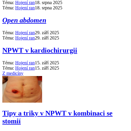
Téma:
Hojení ran
18. srpna 2025
Téma:
Hojení ran
18. srpna 2025
Open abdomen
Téma:
Hojení ran
29. září 2025
Téma:
Hojení ran
29. září 2025
NPWT v kardiochirurgii
Téma:
Hojení ran
15. září 2025
Téma:
Hojení ran
15. září 2025
Z medicíny
Tipy a triky v NPWT v kombinaci se
stomií