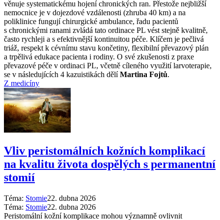
věnuje systematickému hojení chronických ran. Přestože nejbližší
nemocnice je v dojezdové vzdálenosti (zhruba 40 km) a na
poliklinice fungují chirurgické ambulance, řadu pacientů
s chronickými ranami zvládá tato ordinace PL vést stejně kvalitně,
často rychleji a s efektivnější kontinuitou péče. Klíčem je pečlivá
triáž, respekt k cévnímu stavu končetiny, flexibilní převazový plán
a trpělivá edukace pacienta i rodiny. O své zkušenosti z praxe
převazové péče v ordinaci PL, včetně cíleného využití larvoterapie,
se v následujících 4 kazuistikách dělí
Martina Fojtů
.
Z medicíny
Vliv peristomálních kožních komplikací
na kvalitu života dospělých s permanentní
stomií
Téma:
Stomie
22. dubna 2026
Téma:
Stomie
22. dubna 2026
Peristomální kožní komplikace mohou významně ovlivnit