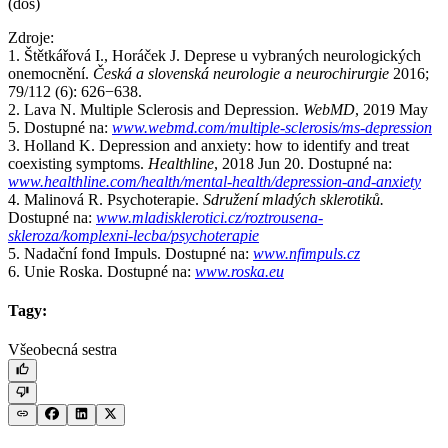
(dos)
Zdroje:
1. Štětkářová I., Horáček J. Deprese u vybraných neurologických
onemocnění.
Česká a slovenská neurologie a neurochirurgie
2016;
79/112 (6): 626−638.
2. Lava N. Multiple Sclerosis and Depression.
WebMD
, 2019 May
5. Dostupné na:
www.webmd.com/multiple-sclerosis/ms-depression
3. Holland K. Depression and anxiety: how to identify and treat
coexisting symptoms.
Healthline
, 2018 Jun 20. Dostupné na:
www.healthline.com/health/mental-health/depression-and-anxiety
4. Malinová R. Psychoterapie.
Sdružení mladých sklerotiků.
Dostupné na:
www.mladisklerotici.cz/roztrousena-
skleroza/komplexni-lecba/psychoterapie
5. Nadační fond Impuls. Dostupné na:
www.nfimpuls.cz
6. Unie Roska. Dostupné na:
www.roska.eu
Tagy:
Všeobecná sestra