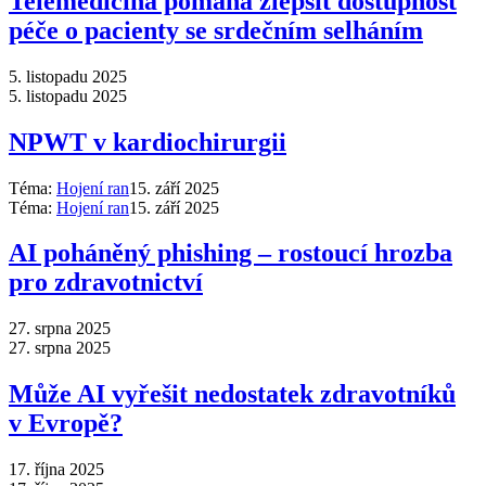
Telemedicína pomáhá zlepšit dostupnost
péče o pacienty se srdečním selháním
5. listopadu 2025
5. listopadu 2025
NPWT v kardiochirurgii
Téma:
Hojení ran
15. září 2025
Téma:
Hojení ran
15. září 2025
AI poháněný phishing –⁠ rostoucí hrozba
pro zdravotnictví
27. srpna 2025
27. srpna 2025
Může AI vyřešit nedostatek zdravotníků
v Evropě?
17. října 2025