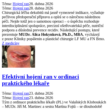
Téma:
Hojení ran
28. dubna 2026
Téma:
Hojení ran
28. dubna 2026
Chirurgická léčba dekubitů má jasně vymezené indikace, vyžaduje
pečlivou předoperační přípravu a opírá se o náročnou následnou
péči. Nejde totiž jen o samotnou operaci –⁠ o úspěchu rozhoduje
interdisciplinární spolupráce, precizní ošetřovatelská péče, nutriční
podpora a důsledná prevence recidiv. Následující postupy, které
prezentuje
MUDr. Alica Hokynková, Ph.D., MBA
, vycházejí
z praxe Kliniky popálenin a plastické chirurgie LF MU a FN Brno.
Z medicíny
Efektivní hojení ran v ordinaci
praktického lékaře
Téma:
Hojení ran
23. dubna 2026
Téma:
Hojení ran
23. dubna 2026
Tým z ordinace praktického lékaře (PL) ve Valašských Kloboukách
–⁠ MUDr. Jiří M. Martinec a sestra Martina Fojtů –⁠ se dlouhodobě