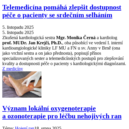
Telemedicína pomáhá zlepšit dostupnost
péče o pacienty se srdečním selháním
5. listopadu 2025
5. listopadu 2025
Zkušená kardiologická sestra
Mgr. Monika Černá
a kardiolog
prof. MUDr. Jan Krejčí, Ph.D.
, oba působící ve vedení I. interní
kardioangiologické kliniky LF MU a FN u sv. Anny v Brně (ona
jako vrchní sestra a on jako přednosta), popisují přínos
specializovaných sester a telemedicínských postupů pro zlepšování
kvality a dostupnosti péče o pacienty s kardiologickými diagnózami.
Z medicíny
Význam lokální oxygenoterapie
a ozonoterapie pro léčbu nehojivých ran
Téma:
Hojení ran
18. srpna 2025