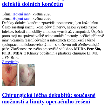
defektů dolních končetin
Téma:
Hojení ran
4. května 2026
Téma:
Hojení ran
4. května 2026
Defekty dolních končetin zpravidla neznamenají jen kožní ránu.
Často zasahují šlachu, kost, cévy či nervy, nesou vysoké riziko
infekce, bolesti a imobility a mohou vyústit až v amputaci. Úspěch
proto stojí na správné volbě rekonstrukční metody, pečlivé přípravě
rány, včasném řešení cévních a infekčních komplikací a těsné
spolupráci multioborového týmu –⁠ s klíčovou rolí ošetřovatelské
péče. Zkušenosti ze svého pracoviště sdílí
doc. MUDr. Petr Šín,
Ph.D., MBA
, z Kliniky popálenin a plastické chirurgie LF MU
a FN Brno.
Z medicíny
Chirurgická léčba dekubitů: současné
možnosti a limity operačního řešení