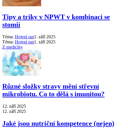
Tipy a triky v NPWT v kombinaci se
stomií
Téma:
Hojení ran
1. září 2025
Téma:
Hojení ran
1. září 2025
Z medicíny
Různé složky stravy mění střevní
mikrobiotu. Co to dělá s imunitou?
12. září 2025
12. září 2025
Jaké jsou nutriční kompetence (nejen)