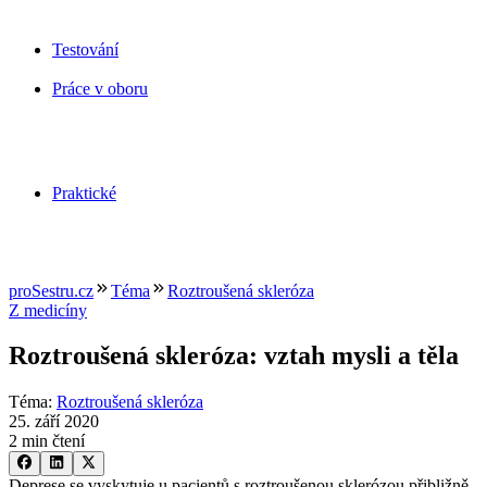
Testování
Práce v oboru
Praktické
proSestru.cz
Téma
Roztroušená skleróza
Z medicíny
Roztroušená skleróza: vztah mysli a těla
Téma
:
Roztroušená skleróza
25. září 2020
2 min čtení
Deprese se vyskytuje u pacientů s roztroušenou sklerózou přibližně