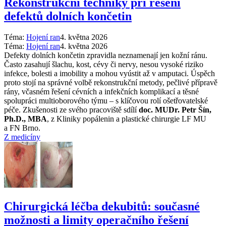
Rekonstrukční techniky při řešení
defektů dolních končetin
Téma:
Hojení ran
4. května 2026
Téma:
Hojení ran
4. května 2026
Defekty dolních končetin zpravidla neznamenají jen kožní ránu.
Často zasahují šlachu, kost, cévy či nervy, nesou vysoké riziko
infekce, bolesti a imobility a mohou vyústit až v amputaci. Úspěch
proto stojí na správné volbě rekonstrukční metody, pečlivé přípravě
rány, včasném řešení cévních a infekčních komplikací a těsné
spolupráci multioborového týmu –⁠ s klíčovou rolí ošetřovatelské
péče. Zkušenosti ze svého pracoviště sdílí
doc. MUDr. Petr Šín,
Ph.D., MBA
, z Kliniky popálenin a plastické chirurgie LF MU
a FN Brno.
Z medicíny
Chirurgická léčba dekubitů: současné
možnosti a limity operačního řešení