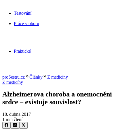
Testování
Práce v oboru
Praktické
proSestru.cz
Články
Z medicíny
Z medicíny
Alzheimerova choroba a onemocnění
srdce –⁠ existuje souvislost?
18. dubna 2017
1 min čtení