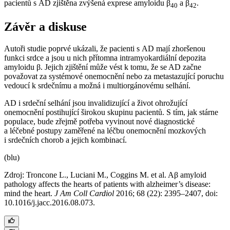
pacientů s AD zjištěna zvýšená exprese amyloidu β
a β
.
40
42
Závěr a diskuse
Autoři studie poprvé ukázali, že pacienti s AD mají zhoršenou
funkci srdce a jsou u nich přítomna intramyokardiální depozita
amyloidu β. Jejich zjištění může vést k tomu, že se AD začne
považovat za systémové onemocnění nebo za metastazující poruchu
vedoucí k srdečnímu a možná i multiorgánovému selhání.
AD i srdeční selhání jsou invalidizující a život ohrožující
onemocnění postihující širokou skupinu pacientů. S tím, jak stárne
populace, bude zřejmě potřeba vyvinout nové diagnostické
a léčebné postupy zaměřené na léčbu onemocnění mozkových
i srdečních chorob a jejich kombinací.
(blu)
Zdroj: Troncone L., Luciani M., Coggins M. et al. Aβ amyloid
pathology affects the hearts of patients with alzheimer’s disease:
mind the heart.
J Am Coll Cardiol
2016; 68 (22): 2395–2407, doi:
10.1016/j.jacc.2016.08.073.