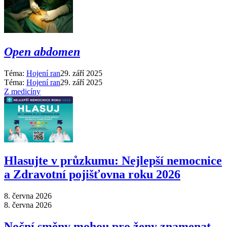
Open abdomen
Téma:
Hojení ran
29. září 2025
Téma:
Hojení ran
29. září 2025
Z medicíny
Hlasujte v průzkumu: Nejlepší nemocnice
a Zdravotní pojišťovna roku 2026
8. června 2026
8. června 2026
Noční směny mohou pro ženy znamenat