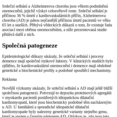
Srdeční selhání a Alzheimerova choroba jsou věkem podmíněná
onemocnění, jejichž výskyt celosvětově roste. Srdeční selhání je
příčinou 36 % úmrtí z kardiovaskulárních příčin, Alzheimerova
choroba (AD) je pátou nejčastější příčinou úmrtí pacientů ve věku
65 let a starších. Přibývá vědeckých důkazů o tom, že existuje řada
asociací mezi oběma onemocněními, a níže prezentovaná studie
přidává další z nich.
Společná patogeneze
Epidemiologické důkazy ukázaly, že srdeční selhání i procesy
demence mají společné rizikové faktory. V klinických studiích bylo
zjištěno, že kardiovaskulární onemocnění i demence mají obdobné
genetické a biochemické profily a podobné spouštěcí mechanismy.
Reklama
Novější výzkumy ukázaly, že srdeční selhání a AD mají ještě bližší
společnou patogenezi. Potvrzují to depozita proteinových agregátů
v myokardu pacientů postižených idiopatickou dilatační
kardiomyopatií, které jsou biochemicky podobné těm nacházeným
u AD. U familiární a sporadické idiopatické dilatační
kardiomyopatie byly nalezeny genetické varianty stejného genu,
který je spojen s časným nástupem AD. Otázkou je, zda jsou tato