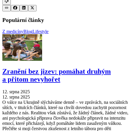
Populární články
Z medicíny
Blog
Lifestyle
Zranění bez jizev: pomáhat druhým
a přitom nevyhořet
12. srpna 2025
12. srpna 2025
O válce na Ukrajině slýcháváme denně –⁠ ve zprávách, na sociálních
sítích, v titulcích článků, které na chvíli dovedou zachytit pozornost
každého z nás. Realitou však zůstává, že žádný článek, žádné video,
ani psychologická příprava člověka nedokáže připravit na intenzitu
emocí, které přicházejí, když pomáháte lidem zasaženým válkou.
Přečtěte si moji čerstvou zkušenost z letního tábora pro děti