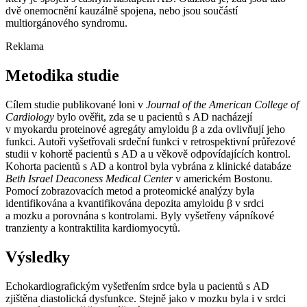
dvě onemocnění kauzálně spojena, nebo jsou součástí
multiorgánového syndromu.
Reklama
Metodika studie
Cílem studie publikované loni v
Journal of the American College of
Cardiology
bylo ověřit, zda se u pacientů s AD nacházejí
v myokardu proteinové agregáty amyloidu β a zda ovlivňují jeho
funkci. Autoři vyšetřovali srdeční funkci v retrospektivní průřezové
studii v kohortě pacientů s AD a u věkově odpovídajících kontrol.
Kohorta pacientů s AD a kontrol byla vybrána z klinické databáze
Beth Israel Deaconess Medical Center
v americkém Bostonu
.
Pomocí zobrazovacích metod a proteomické analýzy byla
identifikována a kvantifikována depozita amyloidu β v srdci
a mozku a porovnána s kontrolami. Byly vyšetřeny vápníkové
tranzienty a kontraktilita kardiomyocytů.
Výsledky
Echokardiografickým vyšetřením srdce byla u pacientů s AD
zjištěna diastolická dysfunkce. Stejně jako v mozku byla i v srdci