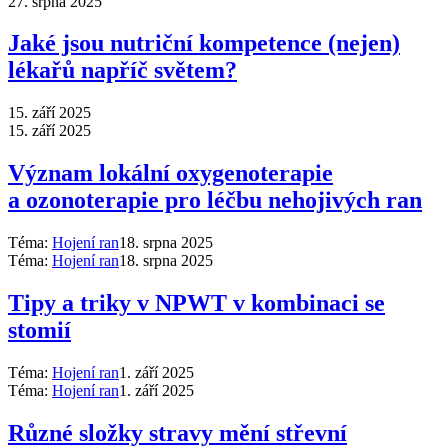
27. srpna 2025
Jaké jsou nutriční kompetence (nejen)
lékařů napříč světem?
15. září 2025
15. září 2025
Význam lokální oxygenoterapie
a ozonoterapie pro léčbu nehojivých ran
Téma:
Hojení ran
18. srpna 2025
Téma:
Hojení ran
18. srpna 2025
Tipy a triky v NPWT v kombinaci se
stomií
Téma:
Hojení ran
1. září 2025
Téma:
Hojení ran
1. září 2025
Různé složky stravy mění střevní