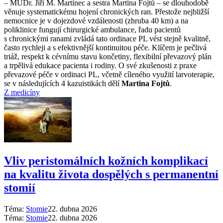
–⁠ MUDr. Jiří M. Martinec a sestra Martina Fojtů –⁠ se dlouhodobě
věnuje systematickému hojení chronických ran. Přestože nejbližší
nemocnice je v dojezdové vzdálenosti (zhruba 40 km) a na
poliklinice fungují chirurgické ambulance, řadu pacientů
s chronickými ranami zvládá tato ordinace PL vést stejně kvalitně,
často rychleji a s efektivnější kontinuitou péče. Klíčem je pečlivá
triáž, respekt k cévnímu stavu končetiny, flexibilní převazový plán
a trpělivá edukace pacienta i rodiny. O své zkušenosti z praxe
převazové péče v ordinaci PL, včetně cíleného využití larvoterapie,
se v následujících 4 kazuistikách dělí
Martina Fojtů
.
Z medicíny
Vliv peristomálních kožních komplikací
na kvalitu života dospělých s permanentní
stomií
Téma:
Stomie
22. dubna 2026
Téma:
Stomie
22. dubna 2026