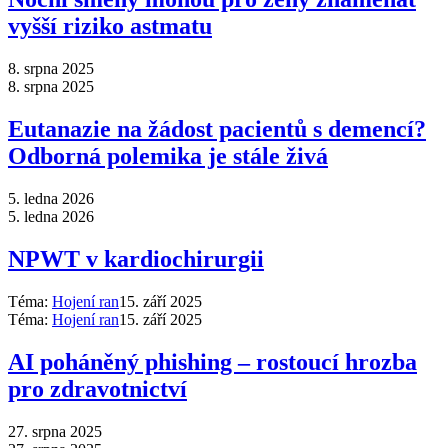
vyšší riziko astmatu
8. srpna 2025
8. srpna 2025
Eutanazie na žádost pacientů s demencí?
Odborná polemika je stále živá
5. ledna 2026
5. ledna 2026
NPWT v kardiochirurgii
Téma:
Hojení ran
15. září 2025
Téma:
Hojení ran
15. září 2025
AI poháněný phishing –⁠ rostoucí hrozba
pro zdravotnictví
27. srpna 2025