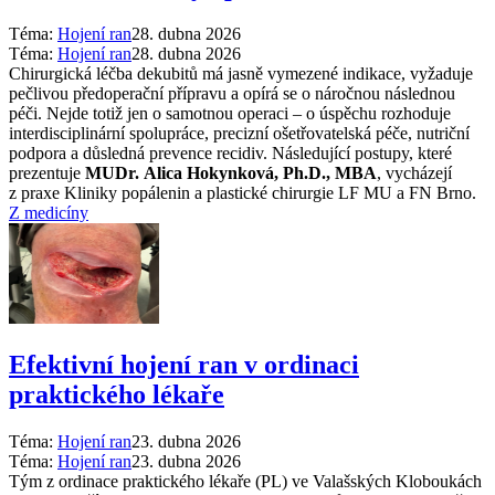
Téma:
Hojení ran
28. dubna 2026
Téma:
Hojení ran
28. dubna 2026
Chirurgická léčba dekubitů má jasně vymezené indikace, vyžaduje
pečlivou předoperační přípravu a opírá se o náročnou následnou
péči. Nejde totiž jen o samotnou operaci –⁠ o úspěchu rozhoduje
interdisciplinární spolupráce, precizní ošetřovatelská péče, nutriční
podpora a důsledná prevence recidiv. Následující postupy, které
prezentuje
MUDr. Alica Hokynková, Ph.D., MBA
, vycházejí
z praxe Kliniky popálenin a plastické chirurgie LF MU a FN Brno.
Z medicíny
Efektivní hojení ran v ordinaci
praktického lékaře
Téma:
Hojení ran
23. dubna 2026
Téma:
Hojení ran
23. dubna 2026
Tým z ordinace praktického lékaře (PL) ve Valašských Kloboukách