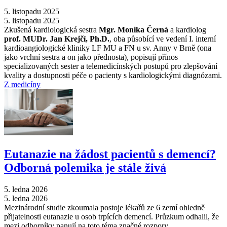
5. listopadu 2025
5. listopadu 2025
Zkušená kardiologická sestra
Mgr. Monika Černá
a kardiolog
prof. MUDr. Jan Krejčí, Ph.D.
, oba působící ve vedení I. interní
kardioangiologické kliniky LF MU a FN u sv. Anny v Brně (ona
jako vrchní sestra a on jako přednosta), popisují přínos
specializovaných sester a telemedicínských postupů pro zlepšování
kvality a dostupnosti péče o pacienty s kardiologickými diagnózami.
Z medicíny
Eutanazie na žádost pacientů s demencí?
Odborná polemika je stále živá
5. ledna 2026
5. ledna 2026
Mezinárodní studie zkoumala postoje lékařů ze 6 zemí ohledně
přijatelnosti eutanazie u osob trpících demencí. Průzkum odhalil, že
mezi odborníky panují na toto téma značné rozpory.