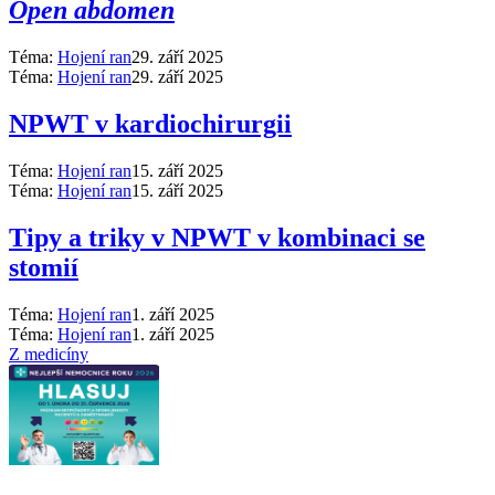
Open abdomen
Téma:
Hojení ran
29. září 2025
Téma:
Hojení ran
29. září 2025
NPWT v kardiochirurgii
Téma:
Hojení ran
15. září 2025
Téma:
Hojení ran
15. září 2025
Tipy a triky v NPWT v kombinaci se
stomií
Téma:
Hojení ran
1. září 2025
Téma:
Hojení ran
1. září 2025
Z medicíny