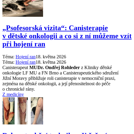
„Psofesorská vizita“: Canisterapie
v dětské onkologii a co si z ní můžeme vzít
při hojení ran
Téma:
Hojení ran
18. května 2026
Téma:
Hojení ran
18. května 2026
Canisterapeut
MUDr. Ondřej Rohleder
z Kliniky dětské
onkologie LF MU a FN Brno a Canisterapeutického sdružení
Jižní Moravy přibližuje roli canisterapie v nemocniční praxi,
zejména na dětské onkologii, a její přenositelnost do péče
o chronické rány.
Z medicíny