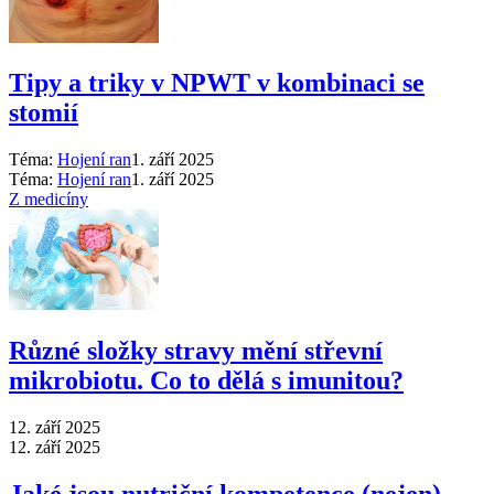
Tipy a triky v NPWT v kombinaci se
stomií
Téma:
Hojení ran
1. září 2025
Téma:
Hojení ran
1. září 2025
Z medicíny
Různé složky stravy mění střevní
mikrobiotu. Co to dělá s imunitou?
12. září 2025
12. září 2025