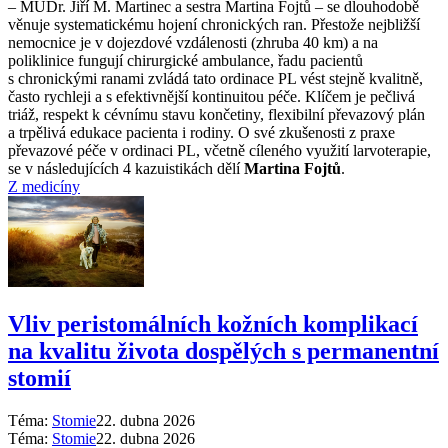
–⁠ MUDr. Jiří M. Martinec a sestra Martina Fojtů –⁠ se dlouhodobě
věnuje systematickému hojení chronických ran. Přestože nejbližší
nemocnice je v dojezdové vzdálenosti (zhruba 40 km) a na
poliklinice fungují chirurgické ambulance, řadu pacientů
s chronickými ranami zvládá tato ordinace PL vést stejně kvalitně,
často rychleji a s efektivnější kontinuitou péče. Klíčem je pečlivá
triáž, respekt k cévnímu stavu končetiny, flexibilní převazový plán
a trpělivá edukace pacienta i rodiny. O své zkušenosti z praxe
převazové péče v ordinaci PL, včetně cíleného využití larvoterapie,
se v následujících 4 kazuistikách dělí
Martina Fojtů
.
Z medicíny
Vliv peristomálních kožních komplikací
na kvalitu života dospělých s permanentní
stomií
Téma:
Stomie
22. dubna 2026
Téma:
Stomie
22. dubna 2026