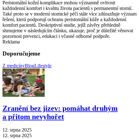
Peristomální kožní komplikace mohou významně ovlivnit
každodenní komfort i kvalitu života pacientů s permanentní stomií.
Také proto se v moderní stomické péči stále více zdůrazňuje význam
řešení, která podporují ochranu peristomální kůže a každodenní
komfort pacientů. Deskriptivní studie, jejíž závěry přehledně
shrnujeme v následujícím článku, ukazuje, proč je důležité věnovat
pozornost prevenci, edukaci i včasné odborné podpoře.
Reklama
Doporučujeme
Z medicíny
Blog
Lifestyle
Zranění bez jizev: pomáhat druhým
a přitom nevyhořet
12. srpna 2025
12. srpna 2025