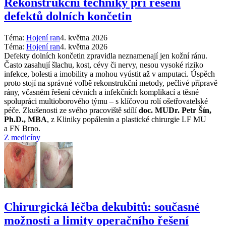
Rekonstrukční techniky při řešení
defektů dolních končetin
Téma:
Hojení ran
4. května 2026
Téma:
Hojení ran
4. května 2026
Defekty dolních končetin zpravidla neznamenají jen kožní ránu.
Často zasahují šlachu, kost, cévy či nervy, nesou vysoké riziko
infekce, bolesti a imobility a mohou vyústit až v amputaci. Úspěch
proto stojí na správné volbě rekonstrukční metody, pečlivé přípravě
rány, včasném řešení cévních a infekčních komplikací a těsné
spolupráci multioborového týmu –⁠ s klíčovou rolí ošetřovatelské
péče. Zkušenosti ze svého pracoviště sdílí
doc. MUDr. Petr Šín,
Ph.D., MBA
, z Kliniky popálenin a plastické chirurgie LF MU
a FN Brno.
Z medicíny
Chirurgická léčba dekubitů: současné
možnosti a limity operačního řešení