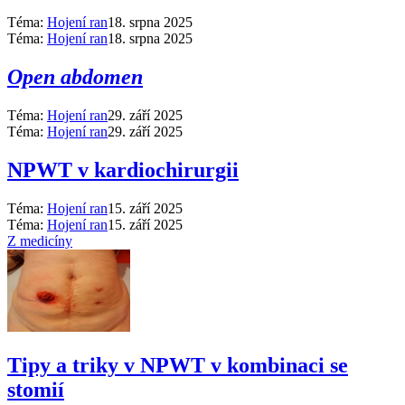
Téma:
Hojení ran
18. srpna 2025
Téma:
Hojení ran
18. srpna 2025
Open abdomen
Téma:
Hojení ran
29. září 2025
Téma:
Hojení ran
29. září 2025
NPWT v kardiochirurgii
Téma:
Hojení ran
15. září 2025
Téma:
Hojení ran
15. září 2025
Z medicíny
Tipy a triky v NPWT v kombinaci se
stomií