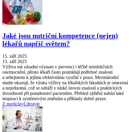
Jaké jsou nutriční kompetence (nejen)
lékařů napříč světem?
15. září 2025
15. září 2025
Výživa má zásadní význam v prevenci i léčbě neinfekčních
onemocnění, přesto lékaři často postrádají potřebné znalosti
a sebejistotu k jejímu efektivnímu využití v praxi. Mezinárodní
studie ukazují, že výuka výživy na lékařských fakultách je omezená
a nejednotná, což se odráží v nízké úrovni znalostí a praktických
dovedností při poradenství pacientům. Přehled zjištění nabízí také
inspiraci k systémovým změnám a příklady dobré praxe.
Z medicíny
Lifestyle