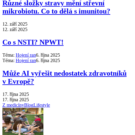
Různé složky stravy mění střevní
mikrobiotu. Co to dělá s imunitou?
12. září 2025
12. září 2025
Co s NSTI? NPWT!
Téma:
Hojení ran
6. října 2025
Téma:
Hojení ran
6. října 2025
Může AI vyřešit nedostatek zdravotníků
v Evropě?
17. října 2025
17. října 2025
Z medicíny
Blog
Lifestyle