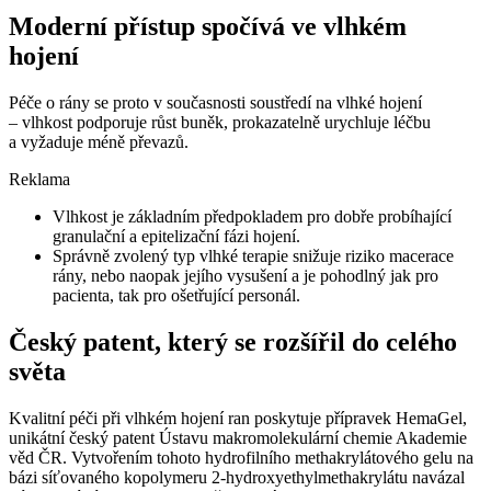
Moderní přístup spočívá ve vlhkém
hojení
Péče o rány se proto v současnosti soustředí na vlhké hojení
–⁠ vlhkost podporuje růst buněk, prokazatelně urychluje léčbu
a vyžaduje méně převazů.
Reklama
Vlhkost je základním předpokladem pro dobře probíhající
granulační a epitelizační fázi hojení.
Správně zvolený typ vlhké terapie snižuje riziko macerace
rány, nebo naopak jejího vysušení a je pohodlný jak pro
pacienta, tak pro ošetřující personál.
Český patent, který se rozšířil do celého
světa
Kvalitní péči při vlhkém hojení ran poskytuje přípravek HemaGel,
unikátní český patent Ústavu makromolekulární chemie Akademie
věd ČR. Vytvořením tohoto hydrofilního methakrylátového gelu na
bázi síťovaného kopolymeru 2-hydroxyethylmethakrylátu navázal