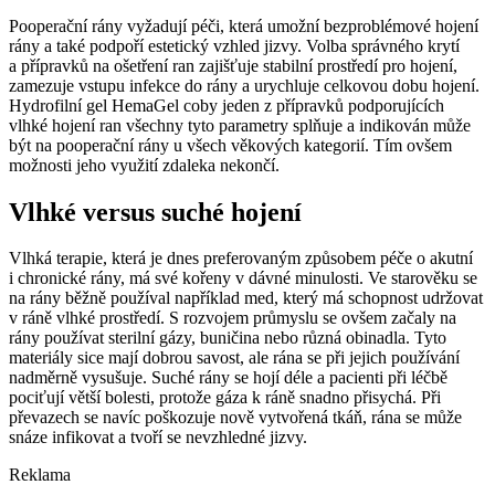
Pooperační rány vyžadují péči, která umožní bezproblémové hojení
rány a také podpoří estetický vzhled jizvy. Volba správného krytí
a přípravků na ošetření ran zajišťuje stabilní prostředí pro hojení,
zamezuje vstupu infekce do rány a urychluje celkovou dobu hojení.
Hydrofilní gel HemaGel coby jeden z přípravků podporujících
vlhké hojení ran všechny tyto parametry splňuje a indikován může
být na pooperační rány u všech věkových kategorií. Tím ovšem
možnosti jeho využití zdaleka nekončí.
Vlhké versus suché hojení
Vlhká terapie, která je dnes preferovaným způsobem péče o akutní
i chronické rány, má své kořeny v dávné minulosti. Ve starověku se
na rány běžně používal například med, který má schopnost udržovat
v ráně vlhké prostředí. S rozvojem průmyslu se ovšem začaly na
rány používat sterilní gázy, buničina nebo různá obinadla. Tyto
materiály sice mají dobrou savost, ale rána se při jejich používání
nadměrně vysušuje. Suché rány se hojí déle a pacienti při léčbě
pociťují větší bolesti, protože gáza k ráně snadno přisychá. Při
převazech se navíc poškozuje nově vytvořená tkáň, rána se může
snáze infikovat a tvoří se nevzhledné jizvy.
Reklama