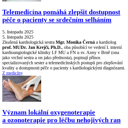
Telemedicína pomáhá zlepšit dostupnost
péče o pacienty se srdečním selháním
5. listopadu 2025
5. listopadu 2025
Zkušená kardiologická sestra
Mgr. Monika Černá
a kardiolog
prof. MUDr. Jan Krejčí, Ph.D.
, oba působící ve vedení I. interní
kardioangiologické kliniky LF MU a FN u sv. Anny v Brně (ona
jako vrchní sestra a on jako přednosta), popisují přínos
specializovaných sester a telemedicínských postupů pro zlepšování
kvality a dostupnosti péče o pacienty s kardiologickými diagnózami.
Z medicíny
Význam lokální oxygenoterapie
a ozonoterapie pro léčbu nehojivých ran