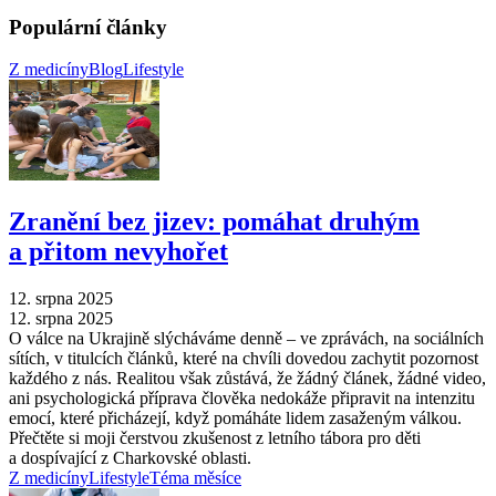
Populární články
Z medicíny
Blog
Lifestyle
Zranění bez jizev: pomáhat druhým
a přitom nevyhořet
12. srpna 2025
12. srpna 2025
O válce na Ukrajině slýcháváme denně –⁠ ve zprávách, na sociálních
sítích, v titulcích článků, které na chvíli dovedou zachytit pozornost
každého z nás. Realitou však zůstává, že žádný článek, žádné video,
ani psychologická příprava člověka nedokáže připravit na intenzitu
emocí, které přicházejí, když pomáháte lidem zasaženým válkou.
Přečtěte si moji čerstvou zkušenost z letního tábora pro děti
a dospívající z Charkovské oblasti.
Z medicíny
Lifestyle
Téma měsíce