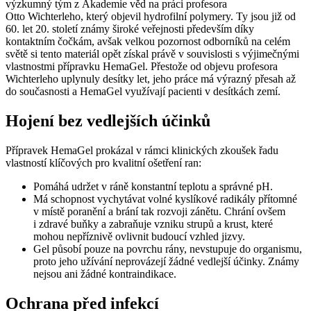
výzkumný tým z Akademie věd na práci profesora
Otto Wichterleho, který objevil hydrofilní polymery. Ty jsou již od
60. let 20. století známy široké veřejnosti především díky
kontaktním čočkám, avšak velkou pozornost odborníků na celém
světě si tento materiál opět získal právě v souvislosti s výjimečnými
vlastnostmi přípravku HemaGel. Přestože od objevu profesora
Wichterleho uplynuly desítky let, jeho práce má výrazný přesah až
do současnosti a HemaGel využívají pacienti v desítkách zemí.
Hojení bez vedlejších účinků
Přípravek HemaGel prokázal v rámci klinických zkoušek řadu
vlastností klíčových pro kvalitní ošetření ran:
Pomáhá udržet v ráně konstantní teplotu a správné pH.
Má schopnost vychytávat volné kyslíkové radikály přítomné
v místě poranění a brání tak rozvoji zánětu. Chrání ovšem
i zdravé buňky a zabraňuje vzniku strupů a krust, které
mohou nepříznivě ovlivnit budoucí vzhled jizvy.
Gel působí pouze na povrchu rány, nevstupuje do organismu,
proto jeho užívání neprovázejí žádné vedlejší účinky. Známy
nejsou ani žádné kontraindikace.
Ochrana před infekcí