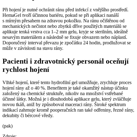
Při hojení je nutné ochránit ránu před infekcí z vnějšího prostředí.
HemaGel tvoří účinnou bariéru, pokud se při aplikaci nanáší
s mírným přesahem na zdravou pokožku. Na ránu očištěnou od
mechanických nečistot nebo zbytků dříve použitých materiálů se
aplikuje tenká vrstva cca 1–2 mm gelu, kryje se sterilním, ideálně
nesavým materiálem a následně se fixuje obvazem nebo náplastí.
Doporučený interval převazu je zpočátku 24 hodin, prodlužovat se
může v závislosti na stavu rány.
Pacienti i zdravotnický personál oceňují
rychlost hojení
Vlhké hojení, které tento hydrofilní gel umožňuje, zrychluje proces
hojení rány až o 40 %. Benefitem je také okamžitý nástup účinku
založený na chemické struktuře, nikoliv na množství vstřebané
účinné látky. Možná je i dlouhodobá aplikace gelu, který zvláčňuje
novou tkáň, aniž by způsoboval maceraci rány. Široké spektrum
indikací zahrnuje kromě pooperačních ran také odřeniny, řezné rány,
dekubity či bércové vředy.
(pak)
Zdroje: