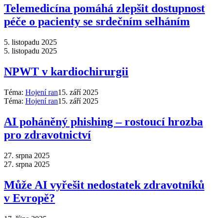
Telemedicína pomáhá zlepšit dostupnost
péče o pacienty se srdečním selháním
5. listopadu 2025
5. listopadu 2025
NPWT v kardiochirurgii
Téma:
Hojení ran
15. září 2025
Téma:
Hojení ran
15. září 2025
AI poháněný phishing –⁠ rostoucí hrozba
pro zdravotnictví
27. srpna 2025
27. srpna 2025
Může AI vyřešit nedostatek zdravotníků
v Evropě?