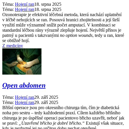
Téma:
Hojení ran
18. srpna 2025
Téma:
Hojení ran
18. srpna 2025
Ozonoterapie je efektivní léčebná metoda, která nachází uplatnění
v léčbě nehojících se ran. Posouvá hranici zhojitelnosti a její širší
využití může významně snížit počet amputací. V kombinaci se
standardní léčbou rány výrazně zlepšuje hojení. Největší přínos je
patrný u pacientů s takzvanými
no option wounds
, tedy u ran, které
se obtížně hojí.
Z medicíny
Open abdomen
Téma:
Hojení ran
29. září 2025
Téma:
Hojení ran
29. září 2025
Břišní operace jsou pro okresního chirurga tím, čím je diabetická
noha pro sestru –⁠ tedy každodenní praxí. Cílem každého břišního
chirurga je po úspěšné operaci pacientovo břicho uzavřít, neboť jak
se praví:
„Uzavřené břicho je dobré břicho.“
Existují však situace,
kdy je nezbytné jej po určitou dobu nechat otevřené.