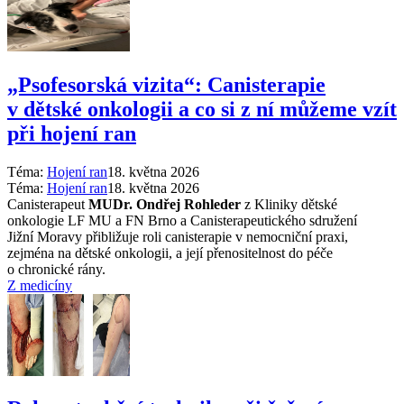
„Psofesorská vizita“: Canisterapie
v dětské onkologii a co si z ní můžeme vzít
při hojení ran
Téma:
Hojení ran
18. května 2026
Téma:
Hojení ran
18. května 2026
Canisterapeut
MUDr. Ondřej Rohleder
z Kliniky dětské
onkologie LF MU a FN Brno a Canisterapeutického sdružení
Jižní Moravy přibližuje roli canisterapie v nemocniční praxi,
zejména na dětské onkologii, a její přenositelnost do péče
o chronické rány.
Z medicíny