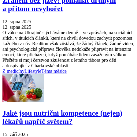
Zranění bez jizev: pomáhat druhým
a přitom nevyhořet
12. srpna 2025
12. srpna 2025
O válce na Ukrajině slýcháváme denně –⁠ ve zprávách, na sociálních
sítích, v titulcích článků, které na chvíli dovedou zachytit pozornost
každého z nás. Realitou však zůstává, že žádný článek, žádné video,
ani psychologická příprava člověka nedokáže připravit na intenzitu
emocí, které přicházejí, když pomáháte lidem zasaženým válkou.
Přečtěte si moji čerstvou zkušenost z letního tábora pro děti
a dospívající z Charkovské oblasti.
Z medicíny
Lifestyle
Téma měsíce
Jaké jsou nutriční kompetence (nejen)
lékařů napříč světem?
15. září 2025