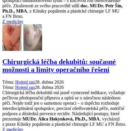
spolupráci multioborového týmu –⁠ s klíčovou rolí ošetřovatelské
péče. Zkušenosti ze svého pracoviště sdílí
doc. MUDr. Petr Šín,
Ph.D., MBA
, z Kliniky popálenin a plastické chirurgie LF MU
a FN Brno.
Z medicíny
Chirurgická léčba dekubitů: současné
možnosti a limity operačního řešení
Téma:
Hojení ran
28. dubna 2026
Téma:
Hojení ran
28. dubna 2026
Chirurgická léčba dekubitů má jasně vymezené indikace, vyžaduje
pečlivou předoperační přípravu a opírá se o náročnou následnou
péči. Nejde totiž jen o samotnou operaci –⁠ o úspěchu rozhoduje
interdisciplinární spolupráce, precizní ošetřovatelská péče, nutriční
podpora a důsledná prevence recidiv. Následující postupy, které
prezentuje
MUDr. Alica Hokynková, Ph.D., MBA
, vycházejí
z praxe Kliniky popálenin a plastické chirurgie LF MU a FN Brno.
Z medicíny