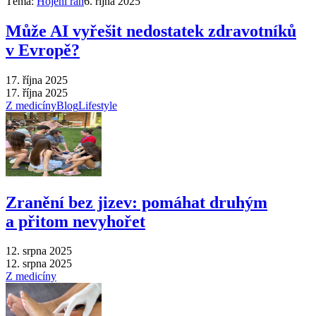
Téma:
Hojení ran
6. října 2025
Může AI vyřešit nedostatek zdravotníků
v Evropě?
17. října 2025
17. října 2025
Z medicíny
Blog
Lifestyle
Zranění bez jizev: pomáhat druhým
a přitom nevyhořet
12. srpna 2025
12. srpna 2025
Z medicíny