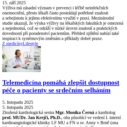
15. září 2025
Výživa má zásadní význam v prevenci i léčbě neinfekčních
onemocnění, přesto lékaři často postrádají potřebné znalosti
a sebejistotu k jejímu efektivnímu využití v praxi. Mezinárodní
studie ukazují, že výuka výživy na lékařských fakultách je omezená
a nejednotná, což se odráží v nízké úrovni znalostí a praktických
dovedností při poradenství pacientům. Přehled zjištění nabízí také
inspiraci k systémovým změnám a příklady dobré praxe.
Z medicíny
Lifestyle
Telemedicína pomáhá zlepšit dostupnost
péče o pacienty se srdečním selháním
5. listopadu 2025
5. listopadu 2025
Zkušená kardiologická sestra
Mgr. Monika Černá
a kardiolog
prof. MUDr. Jan Krejčí, Ph.D.
, oba působící ve vedení I. interní
kardioangiologické kliniky LF MU a FN u sv. Anny v Brně (ona