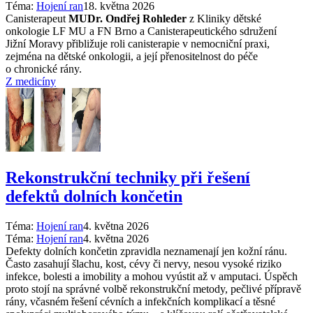
Téma:
Hojení ran
18. května 2026
Canisterapeut
MUDr. Ondřej Rohleder
z Kliniky dětské
onkologie LF MU a FN Brno a Canisterapeutického sdružení
Jižní Moravy přibližuje roli canisterapie v nemocniční praxi,
zejména na dětské onkologii, a její přenositelnost do péče
o chronické rány.
Z medicíny
Rekonstrukční techniky při řešení
defektů dolních končetin
Téma:
Hojení ran
4. května 2026
Téma:
Hojení ran
4. května 2026
Defekty dolních končetin zpravidla neznamenají jen kožní ránu.
Často zasahují šlachu, kost, cévy či nervy, nesou vysoké riziko
infekce, bolesti a imobility a mohou vyústit až v amputaci. Úspěch
proto stojí na správné volbě rekonstrukční metody, pečlivé přípravě
rány, včasném řešení cévních a infekčních komplikací a těsné