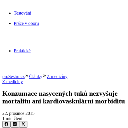
Testování
Práce v oboru
Praktické
proSestru.cz
Články
Z medicíny
Z medicíny
Konzumace nasycených tuků nezvyšuje
mortalitu ani kardiovaskulární morbiditu
22. prosince 2015
1 min čtení