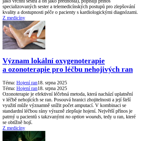
jako vrchní sestra a on jako přednosta), popisují přínos
specializovaných sester a telemedicínských postupů pro zlepšování
kvality a dostupnosti péče o pacienty s kardiologickými diagnózami.
Z medicíny
Význam lokální oxygenoterapie
a ozonoterapie pro léčbu nehojivých ran
Téma:
Hojení ran
18. srpna 2025
Téma:
Hojení ran
18. srpna 2025
Ozonoterapie je efektivní léčebná metoda, která nachází uplatnění
v léčbě nehojících se ran. Posouvá hranici zhojitelnosti a její širší
využití může významně snížit počet amputací. V kombinaci se
standardní léčbou rány výrazně zlepšuje hojení. Největší přínos je
patrný u pacientů s takzvanými
no option wounds
, tedy u ran, které
se obtížně hojí.
Z medicíny