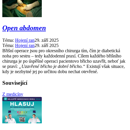
Open abdomen
Téma:
Hojení ran
29. září 2025
Téma:
Hojení ran
29. září 2025
Břišní operace jsou pro okresního chirurga tím, čím je diabetická
noha pro sestru –⁠ tedy každodenní praxí. Cílem každého břišního
chirurga je po úspěšné operaci pacientovo břicho uzavřít, neboť jak
se praví:
„Uzavřené břicho je dobré břicho.“
Existují však situace,
kdy je nezbytné jej po určitou dobu nechat otevřené.
Související
Z medicíny