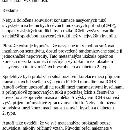
statistickou významností.
Reklama
Nebyla doložena souvislost konzumace nasycených tuků
s výskytem ischemických cévních mozkových příhod (iCMP),
naopak v asijských studiích bylo riziko iCMP vyšší v kvartilu
s nejnižší spotřebou nasycených tuků než v nejvyšším kvartilu.
Přestože existuje hypotéza, že nasycené tuky mohou snižovat
inzulinovou senzitivitu, dosud provedené randomizované studie ji
jednoznačně nepotvrdily. Tato metaanalýza ukázala opačnou
korelaci mezi konzumací mléčných výrobků i mezi obsahem
nasycených tuků v mléčných výrobcích a diabetem 2. typu.
Spolehlivě byla prokázána silná pozitivní korelace mezi příjmem
transmastných kyselin a výskytem ICHS i mortalitou na ICHS.
Autoři ovšem upozorňují na rozdíl mezi transmastnými kyselinami
z průmyslově zpracovaných tuků a pocházejících z čerstvého
hovězího a skopového masa a mléka. S výskytem ICHS souvisí
vyšší příjem průmyslově zpracovaných tuků. Nebyla doložena
souvislost mezi konzumací transmastných kyselin a diabetem
2. typu.
Autoři také uvádějí, že ve své metaanalýze prokázali pouze
souvislost, nikoliv příčinný vztah. Původní práci naleznete v