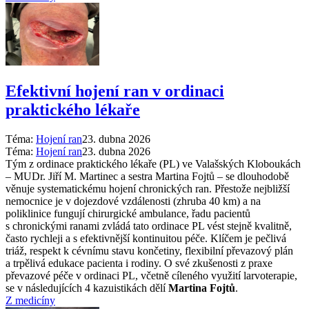
Efektivní hojení ran v ordinaci
praktického lékaře
Téma:
Hojení ran
23. dubna 2026
Téma:
Hojení ran
23. dubna 2026
Tým z ordinace praktického lékaře (PL) ve Valašských Kloboukách
–⁠ MUDr. Jiří M. Martinec a sestra Martina Fojtů –⁠ se dlouhodobě
věnuje systematickému hojení chronických ran. Přestože nejbližší
nemocnice je v dojezdové vzdálenosti (zhruba 40 km) a na
poliklinice fungují chirurgické ambulance, řadu pacientů
s chronickými ranami zvládá tato ordinace PL vést stejně kvalitně,
často rychleji a s efektivnější kontinuitou péče. Klíčem je pečlivá
triáž, respekt k cévnímu stavu končetiny, flexibilní převazový plán
a trpělivá edukace pacienta i rodiny. O své zkušenosti z praxe
převazové péče v ordinaci PL, včetně cíleného využití larvoterapie,
se v následujících 4 kazuistikách dělí
Martina Fojtů
.
Z medicíny