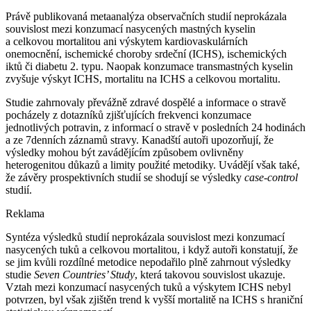
Právě publikovaná metaanalýza observačních studií neprokázala
souvislost mezi konzumací nasycených mastných kyselin
a celkovou mortalitou ani výskytem kardiovaskulárních
onemocnění, ischemické choroby srdeční (ICHS), ischemických
iktů či diabetu 2. typu. Naopak konzumace transmastných kyselin
zvyšuje výskyt ICHS, mortalitu na ICHS a celkovou mortalitu.
Studie zahrnovaly převážně zdravé dospělé a informace o stravě
pocházely z dotazníků zjišťujících frekvenci konzumace
jednotlivých potravin, z informací o stravě v posledních 24 hodinách
a ze 7denních záznamů stravy. Kanadští autoři upozorňují, že
výsledky mohou být zavádějícím způsobem ovlivněny
heterogenitou důkazů a limity použité metodiky. Uvádějí však také,
že závěry prospektivních studií se shodují se výsledky
case-control
studií.
Reklama
Syntéza výsledků studií neprokázala souvislost mezi konzumací
nasycených tuků a celkovou mortalitou, i když autoři konstatují, že
se jim kvůli rozdílné metodice nepodařilo plně zahrnout výsledky
studie
Seven Countries’ Study
, která takovou souvislost ukazuje.
Vztah mezi konzumací nasycených tuků a výskytem ICHS nebyl
potvrzen, byl však zjištěn trend k vyšší mortalitě na ICHS s hraniční