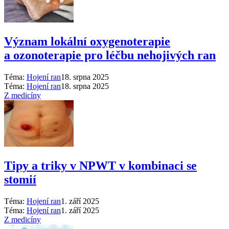
Význam lokální oxygenoterapie
a ozonoterapie pro léčbu nehojivých ran
Téma:
Hojení ran
18. srpna 2025
Téma:
Hojení ran
18. srpna 2025
Z medicíny
Tipy a triky v NPWT v kombinaci se
stomií
Téma:
Hojení ran
1. září 2025
Téma:
Hojení ran
1. září 2025
Z medicíny