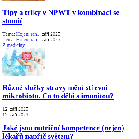
Tipy a triky v NPWT v kombinaci se
stomií
Téma:
Hojení ran
1. září 2025
Téma:
Hojení ran
1. září 2025
Z medicíny
Různé složky stravy mění střevní
mikrobiotu. Co to dělá s imunitou?
12. září 2025
12. září 2025
Jaké jsou nutriční kompetence (nejen)
lékařů napříč světem?