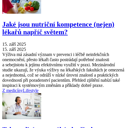
Jaké jsou nutriční kompetence (nejen)
lékařů napříč světem?
15. září 2025
15. září 2025
Výživa má zásadní význam v prevenci i léčbě neinfekčních
onemocnění, přesto lékaři často postrádají potřebné znalosti
a sebejistotu k jejímu efektivnímu využití v praxi. Mezinárodní
studie ukazují, že výuka výživy na lékařských fakultách je omezená
a nejednotná, což se odráží v nízké úrovni znalostí a praktických
dovedností při poradenství pacientům. Přehled zjištění nabízí také
inspiraci k systémovým změnám a příklady dobré praxe.
Z medicíny
Lifestyle