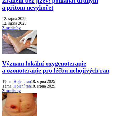
Zranění bez jizev: pomáhat druhým
a přitom nevyhořet
12. srpna 2025
12. srpna 2025
Z medicíny
Význam lokální oxygenoterapie
a ozonoterapie pro léčbu nehojivých ran
Téma:
Hojení ran
18. srpna 2025
Téma:
Hojení ran
18. srpna 2025
Z medicíny