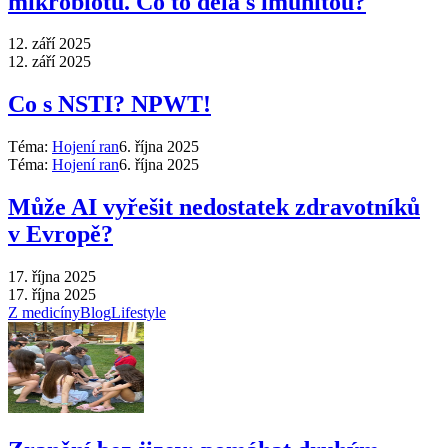
mikrobiotu. Co to dělá s imunitou?
12. září 2025
12. září 2025
Co s NSTI? NPWT!
Téma:
Hojení ran
6. října 2025
Téma:
Hojení ran
6. října 2025
Může AI vyřešit nedostatek zdravotníků
v Evropě?
17. října 2025
17. října 2025
Z medicíny
Blog
Lifestyle