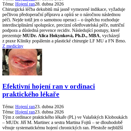
Téma:
Hojení ran
28. dubna 2026
Chirurgická léčba dekubitů má jasně vymezené indikace, vyžaduje
pečlivou předoperační přípravu a opírá se o náročnou následnou
péči. Nejde totiž jen o samotnou operaci –⁠ o úspěchu rozhoduje
interdisciplinární spolupráce, precizní ošetřovatelská péče, nutriční
podpora a důsledná prevence recidiv. Následující postupy, které
prezentuje
MUDr. Alica Hokynková, Ph.D., MBA
, vycházejí
z praxe Kliniky popálenin a plastické chirurgie LF MU a FN Brno.
Z medicíny
Efektivní hojení ran v ordinaci
praktického lékaře
Téma:
Hojení ran
23. dubna 2026
Téma:
Hojení ran
23. dubna 2026
Tým z ordinace praktického lékaře (PL) ve Valašských Kloboukách
–⁠ MUDr. Jiří M. Martinec a sestra Martina Fojtů –⁠ se dlouhodobě
věnuje systematickému hojení chronických ran. Přestože nejbližší