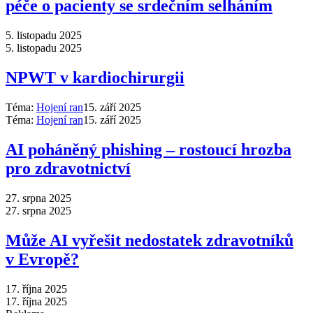
péče o pacienty se srdečním selháním
5. listopadu 2025
5. listopadu 2025
NPWT v kardiochirurgii
Téma:
Hojení ran
15. září 2025
Téma:
Hojení ran
15. září 2025
AI poháněný phishing –⁠ rostoucí hrozba
pro zdravotnictví
27. srpna 2025
27. srpna 2025
Může AI vyřešit nedostatek zdravotníků
v Evropě?
17. října 2025
17. října 2025