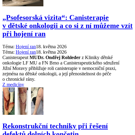
„Psofesorská vizita“: Canisterapie
v dětské onkologii a co si z ní můžeme vzít
při hojení ran
Téma:
Hojení ran
18. května 2026
Téma:
Hojení ran
18. května 2026
Canisterapeut
MUDr. Ondřej Rohleder
z Kliniky dětské
onkologie LF MU a FN Brno a Canisterapeutického sdružení
Jižní Moravy přibližuje roli canisterapie v nemocniční praxi,
zejména na dětské onkologii, a její přenositelnost do péče
o chronické rány.
Z medicíny
Rekonstrukční techniky při řešení
defektů dolních končetin