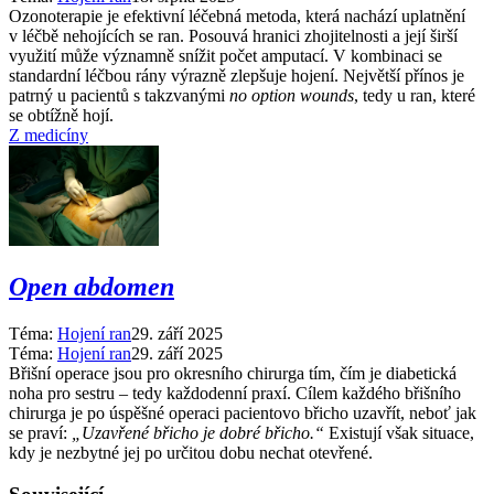
Ozonoterapie je efektivní léčebná metoda, která nachází uplatnění
v léčbě nehojících se ran. Posouvá hranici zhojitelnosti a její širší
využití může významně snížit počet amputací. V kombinaci se
standardní léčbou rány výrazně zlepšuje hojení. Největší přínos je
patrný u pacientů s takzvanými
no option wounds
, tedy u ran, které
se obtížně hojí.
Z medicíny
Open abdomen
Téma:
Hojení ran
29. září 2025
Téma:
Hojení ran
29. září 2025
Břišní operace jsou pro okresního chirurga tím, čím je diabetická
noha pro sestru –⁠ tedy každodenní praxí. Cílem každého břišního
chirurga je po úspěšné operaci pacientovo břicho uzavřít, neboť jak
se praví:
„Uzavřené břicho je dobré břicho.“
Existují však situace,
kdy je nezbytné jej po určitou dobu nechat otevřené.