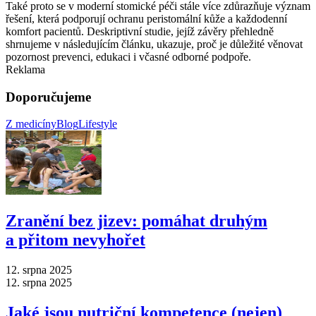
Také proto se v moderní stomické péči stále více zdůrazňuje význam
řešení, která podporují ochranu peristomální kůže a každodenní
komfort pacientů. Deskriptivní studie, jejíž závěry přehledně
shrnujeme v následujícím článku, ukazuje, proč je důležité věnovat
pozornost prevenci, edukaci i včasné odborné podpoře.
Reklama
Doporučujeme
Z medicíny
Blog
Lifestyle
Zranění bez jizev: pomáhat druhým
a přitom nevyhořet
12. srpna 2025
12. srpna 2025
Jaké jsou nutriční kompetence (nejen)