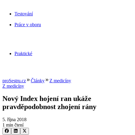
Testování
Práce v oboru
Praktické
proSestru.cz
Články
Z medicíny
Z medicíny
Nový Index hojení ran ukáže
pravděpodobnost zhojení rány
5. října 2018
1 min čtení