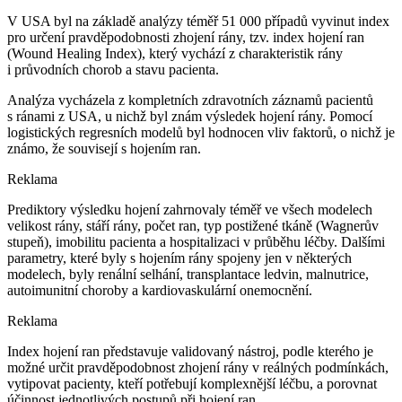
V USA byl na základě analýzy téměř 51 000 případů vyvinut index
pro určení pravděpodobnosti zhojení rány, tzv. index hojení ran
(Wound Healing Index), který vychází z charakteristik rány
i průvodních chorob a stavu pacienta.
Analýza vycházela z kompletních zdravotních záznamů pacientů
s ránami z USA, u nichž byl znám výsledek hojení rány. Pomocí
logistických regresních modelů byl hodnocen vliv faktorů, o nichž je
známo, že souvisejí s hojením ran.
Reklama
Prediktory výsledku hojení zahrnovaly téměř ve všech modelech
velikost rány, stáří rány, počet ran, typ postižené tkáně (Wagnerův
stupeň), imobilitu pacienta a hospitalizaci v průběhu léčby. Dalšími
parametry, které byly s hojením rány spojeny jen v některých
modelech, byly renální selhání, transplantace ledvin, malnutrice,
autoimunitní choroby a kardiovaskulární onemocnění.
Reklama
Index hojení ran představuje validovaný nástroj, podle kterého je
možné určit pravděpodobnost zhojení rány v reálných podmínkách,
vytipovat pacienty, kteří potřebují komplexnější léčbu, a porovnat
účinnost jednotlivých postupů při hojení ran.