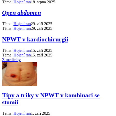
Téma:
Hojení ran
18. srpna 2025
Open abdomen
Téma:
Hojení ran
29. září 2025
Téma:
Hojení ran
29. září 2025
NPWT v kardiochirurgii
Téma:
Hojení ran
15. září 2025
Téma:
Hojení ran
15. září 2025
Z medicíny
Tipy a triky v NPWT v kombinaci se
stomií
Téma:
Hojení ran
1. září 2025