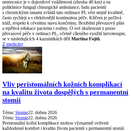
nemocnice je v dojezdové vzdálenosti (zhruba 40 km) a na
poliklinice fungují chirurgické ambulance, řadu pacientů
s chronickými ranami zvládá tato ordinace PL vést stejně kvalitně,
často rychleji a s efektivnější kontinuitou péče. Klíčem je pečlivá
triáž, respekt k cévnímu stavu končetiny, flexibilní převazový plán
a trpělivá edukace pacienta i rodiny. O své zkušenosti z praxe
převazové péče v ordinaci PL, včetně cíleného využití larvoterapie,
se v následujících 4 kazuistikách dělí
Martina Fojtů
.
Z medicíny
Vliv peristomálních kožních komplikací
na kvalitu života dospělých s permanentní
stomií
Téma:
Stomie
22. dubna 2026
Téma:
Stomie
22. dubna 2026
Peristomální kožní komplikace mohou významně ovlivnit
každodenní komfort i kvalitu života pacientů s permanentní stomií.