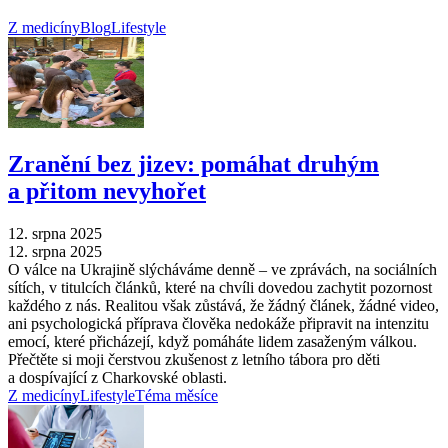
Z medicíny
Blog
Lifestyle
Zranění bez jizev: pomáhat druhým
a přitom nevyhořet
12. srpna 2025
12. srpna 2025
O válce na Ukrajině slýcháváme denně –⁠ ve zprávách, na sociálních
sítích, v titulcích článků, které na chvíli dovedou zachytit pozornost
každého z nás. Realitou však zůstává, že žádný článek, žádné video,
ani psychologická příprava člověka nedokáže připravit na intenzitu
emocí, které přicházejí, když pomáháte lidem zasaženým válkou.
Přečtěte si moji čerstvou zkušenost z letního tábora pro děti
a dospívající z Charkovské oblasti.
Z medicíny
Lifestyle
Téma měsíce