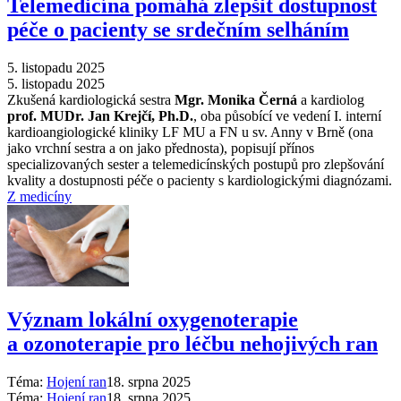
Telemedicína pomáhá zlepšit dostupnost
péče o pacienty se srdečním selháním
5. listopadu 2025
5. listopadu 2025
Zkušená kardiologická sestra
Mgr. Monika Černá
a kardiolog
prof. MUDr. Jan Krejčí, Ph.D.
, oba působící ve vedení I. interní
kardioangiologické kliniky LF MU a FN u sv. Anny v Brně (ona
jako vrchní sestra a on jako přednosta), popisují přínos
specializovaných sester a telemedicínských postupů pro zlepšování
kvality a dostupnosti péče o pacienty s kardiologickými diagnózami.
Z medicíny
Význam lokální oxygenoterapie
a ozonoterapie pro léčbu nehojivých ran
Téma:
Hojení ran
18. srpna 2025
Téma:
Hojení ran
18. srpna 2025