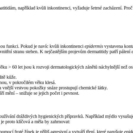
rmatitidám, například kvůli inkontinenci, vyžaduje šetrné zacházení. P
nnou funkci. Pokud je navíc kvůli inkontinenci
epidermis
vystavena konta
vnitřní stranu stehen. K nejčastějším projevům dermatitidy patří pálení
věku > 60 let jsou k rozvoji dermatologických zánětů náchylnější než os
itě kůže.
nou, v pokročilém věku klesá.
a vnější vrstvou pokožky snáze prostupují chemické látky.
í mění –⁠ snižuje se jejich počet i pevnost.
používání dráždivých hygienických přípravků. Například mýdlo vysušuj
je proto klíčová a měla by zahrnovat:
mocí froté žínek je příliš agresivní a vytváří tření, které narušuje
epid