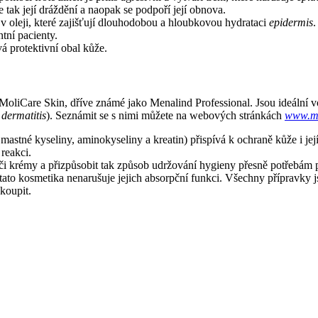
ak její dráždění a naopak se podpoří její obnova.
v oleji, které zajišťují dlouhodobou a hloubkovou hydrataci
epidermis
.
tní pacienty.
á protektivní obal kůže.
oliCare Skin, dříve známé jako Menalind Professional. Jsou ideální vo
 dermatitis
). Seznámit se s nimi můžete na webových stránkách
www.mo
astné kyseliny, aminokyseliny a kreatin) přispívá k ochraně kůže i její l
reakci.
y či krémy a přizpůsobit tak způsob udržování hygieny přesně potřebám 
e tato kosmetika nenarušuje jejich absorpční funkci. Všechny přípravk
akoupit.