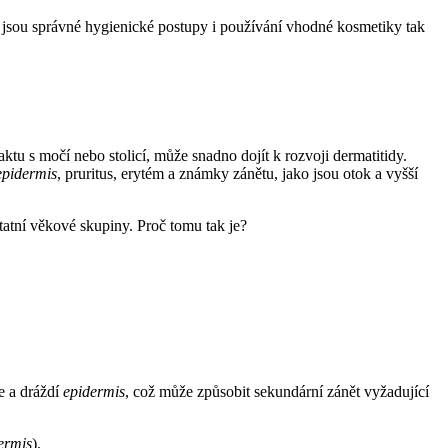
roč jsou správné hygienické postupy i používání vhodné kosmetiky tak
ktu s močí nebo stolicí, může snadno dojít k rozvoji dermatitidy.
epidermis
, pruritus, erytém a známky zánětu, jako jsou otok a vyšší
tatní věkové skupiny. Proč tomu tak je?
e a dráždí
epidermis
, což může způsobit sekundární zánět vyžadující
ermis
).