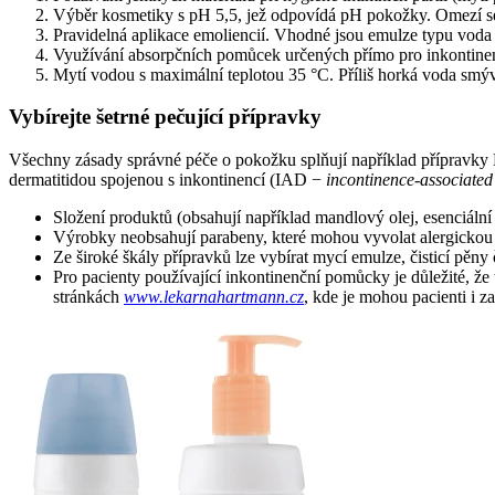
Výběr kosmetiky s pH 5,5, jež odpovídá pH pokožky. Omezí se t
Pravidelná aplikace emoliencií. Vhodné jsou emulze typu voda 
Využívání absorpčních pomůcek určených přímo pro inkontinen
Mytí vodou s maximální teplotou 35 °C. Příliš horká voda smýv
Vybírejte šetrné pečující přípravky
Všechny zásady správné péče o pokožku splňují například přípravky M
dermatitidou spojenou s inkontinencí (IAD −⁠
incontinence-associated
Složení produktů (obsahují například mandlový olej, esenciální m
Výrobky neobsahují parabeny, které mohou vyvolat alergickou 
Ze široké škály přípravků lze vybírat mycí emulze, čisticí pěn
Pro pacienty používající inkontinenční pomůcky je důležité, ž
stránkách
www.lekarnahartmann.cz
, kde je mohou pacienti i z