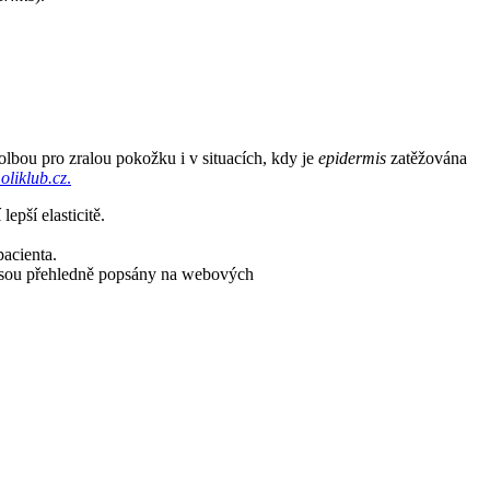
lbou pro zralou pokožku i v situacích, kdy je
epidermis
zatěžována
liklub.cz
.
epší elasticitě.
pacienta.
y jsou přehledně popsány na webových