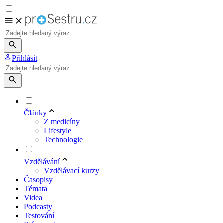
Přihlásit
Články
Z medicíny
Lifestyle
Technologie
Vzdělávání
Vzdělávací kurzy
Časopisy
Témata
Videa
Podcasty
Testování