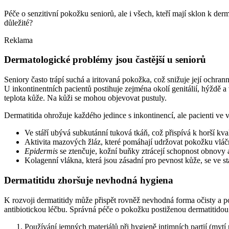
Péče o senzitivní pokožku seniorů, ale i všech, kteří mají sklon k de
důležité?
Reklama
Dermatologické problémy jsou častější u seniorů
Seniory často trápí suchá a iritovaná pokožka, což snižuje její ochra
U inkontinentních pacientů postihuje zejména okolí genitálií, hýždě a 
teplota kůže. Na kůži se mohou objevovat pustuly.
Dermatitida ohrožuje každého jedince s inkontinencí, ale pacienti ve 
Ve stáří ubývá subkutánní tuková tkáň, což přispívá k horší kval
Aktivita mazových žláz, které pomáhají udržovat pokožku vláč
Epidermis
se ztenčuje, kožní buňky ztrácejí schopnost obnovy 
Kolagenní vlákna, která jsou zásadní pro pevnost kůže, se ve stář
Dermatitidu zhoršuje nevhodná hygiena
K rozvoji dermatitidy může přispět rovněž nevhodná forma očisty a 
antibiotickou léčbu. Správná péče o pokožku postiženou dermatitidou 
Používání jemných materiálů při hygieně intimních partií (mytí po