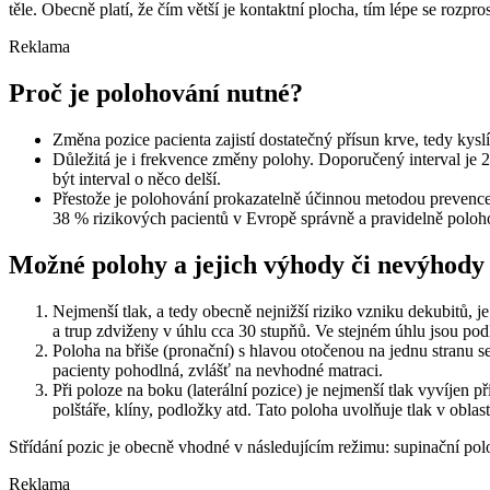
těle. Obecně platí, že čím větší je kontaktní plocha, tím lépe se rozpros
Reklama
Proč je polohování nutné?
Změna pozice pacienta zajistí dostatečný přísun krve, tedy kysl
Důležitá je i frekvence změny polohy. Doporučený interval je 2 h
být interval o něco delší.
Přestože je polohování prokazatelně účinnou metodou prevence
38 % rizikových pacientů v Evropě správně a pravidelně poloh
Možné polohy a jejich výhody či nevýhody
Nejmenší tlak, a tedy obecně nejnižší riziko vzniku dekubitů, 
a trup zdviženy v úhlu cca 30 stupňů. Ve stejném úhlu jsou pod
Poloha na břiše (pronační) s hlavou otočenou na jednu stranu 
pacienty pohodlná, zvlášť na nevhodné matraci.
Při poloze na boku (laterální pozice) je nejmenší tlak vyvíjen 
polštáře, klíny, podložky atd. Tato poloha uvolňuje tlak v oblasti
Střídání pozic je obecně vhodné v následujícím režimu: supinační poloha
Reklama