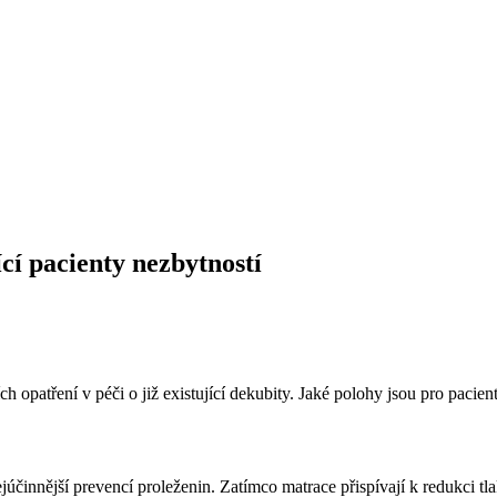
ící pacienty nezbytností
ch opatření v péči o již existující dekubity. Jaké polohy jsou pro pacie
ejúčinnější prevencí proleženin. Zatímco matrace přispívají k redukci t