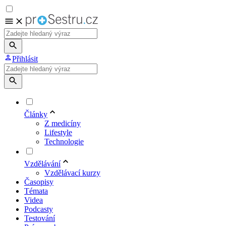
Přihlásit
Články
Z medicíny
Lifestyle
Technologie
Vzdělávání
Vzdělávací kurzy
Časopisy
Témata
Videa
Podcasty
Testování