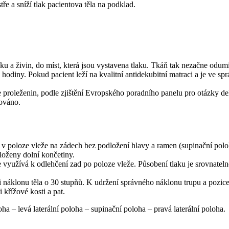
tře a sníží tlak pacientova těla na podklad.
íku a živin, do míst, která jsou vystavena tlaku. Tkáň tak nezačne odumí
odiny. Pokud pacient leží na kvalitní antidekubitní matraci a je ve spr
 proleženin, podle zjištění Evropského poradního panelu pro otázky 
ováno.
je v poloze vleže na zádech bez podložení hlavy a ramen (supinační polo
loženy dolní končetiny.
se využívá k odlehčení zad po poloze vleže. Působení tlaku je srovnat
při náklonu těla o 30 stupňů. K udržení správného náklonu trupu a pozic
 křížové kosti a pat.
 –⁠ levá laterální poloha –⁠ supinační poloha –⁠ pravá laterální poloha.