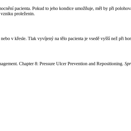
ocnění pacienta. Pokud to jeho kondice umožňuje, měl by při polohován
 vzniku proleženin.
i nebo v křesle. Tlak vyvíjený na tělo pacienta je vsedě vyšší než při h
anagement. Chapter 8: Pressure Ulcer Prevention and Repositioning.
Spr