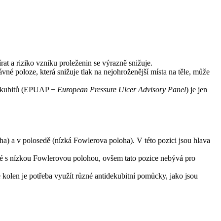
rat a riziko vzniku proleženin se výrazně snižuje.
ávné poloze, která snižuje tlak na nejohroženější místa na těle, může
dekubitů (EPUAP −⁠
European Pressure Ulcer Advisory Panel
) je jen
ha) a v polosedě (nízká Fowlerova poloha). V této pozici jsou hlava
elné s nízkou Fowlerovou polohou, ovšem tato pozice nebývá pro
e kolen je potřeba využít různé antidekubitní pomůcky, jako jsou