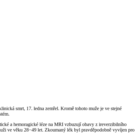
linická smrt, 17. ledna zemřel. Kromě tohoto muže je ve stejné
stém.
otické a hemoragické léze na MRI vzbuzují obavy z ireverzibilního
ou muži ve věku 28−49 let. Zkoumaný lék byl pravděpodobně vyvíjen pro