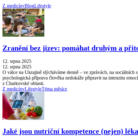
Z medicíny
Blog
Lifestyle
Zranění bez jizev: pomáhat druhým a při
12. srpna 2025
12. srpna 2025
O válce na Ukrajině slýcháváme denně –⁠ ve zprávách, na sociálních sí
psychologická příprava člověka nedokáže připravit na intenzitu emocí,
z Charkovské oblasti.
Z medicíny
Lifestyle
Téma měsíce
Jaké jsou nutriční kompetence (nejen) lék