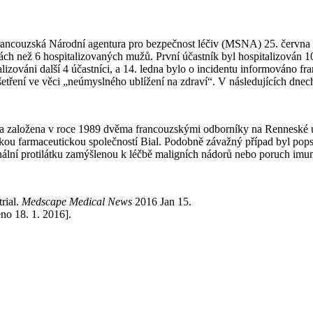
la francouzská Národní agentura pro bezpečnost léčiv (MSNA) 25. červn
kách než 6 hospitalizovaných mužů. První účastník byl hospitalizován
pitalizováni další 4 účastníci, a 14. ledna bylo o incidentu informováno
o šetření ve věci „neúmyslného ublížení na zdraví“. V následujících dnec
 byla založena v roce 1989 dvěma francouzskými odborníky na Renneské 
alskou farmaceutickou společností Bial. Podobně závažný případ byl pop
nální protilátku zamýšlenou k léčbě maligních nádorů nebo poruch imu
trial.
Medscape Medical News
2016 Jan 15.
no 18. 1. 2016].