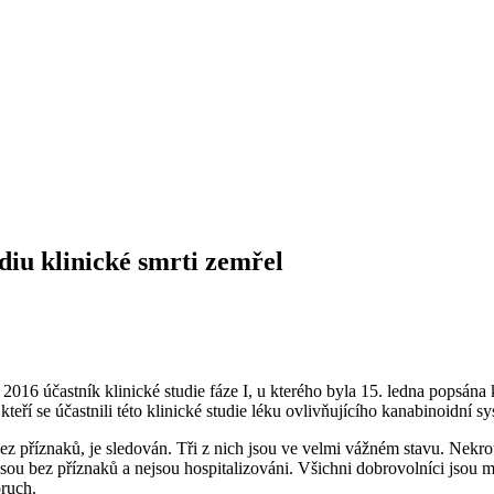
adiu klinické smrti zemřel
16 účastník klinické studie fáze I, u kterého byla 15. ledna popsána k
eří se účastnili této klinické studie léku ovlivňujícího kanabinoidní sy
 bez příznaků, je sledován. Tři z nich jsou ve velmi vážném stavu. Nekr
, jsou bez příznaků a nejsou hospitalizováni. Všichni dobrovolníci js
ruch.