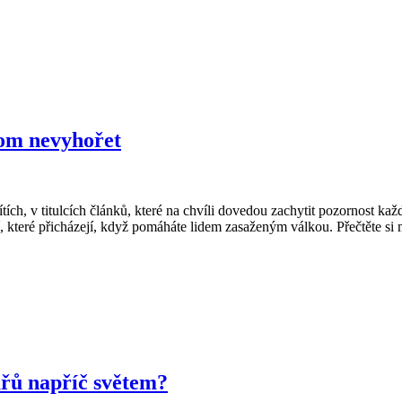
tom nevyhořet
tích, v titulcích článků, které na chvíli dovedou zachytit pozornost kaž
 které přicházejí, když pomáháte lidem zasaženým válkou. Přečtěte si mo
ařů napříč světem?