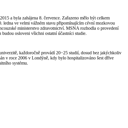
a 2015 a byla zahájena 8. července. Zařazeno mělo být celkem
 10. ledna ve velmi vážném stavu připomínajícím cévní mozkovou
 francouzské ministerstvo zdravotnictví. MSNA rozhodla o provedení
h budou osloveni všichni ostatní účastníci studie.
univerzitě, každoročně provádí 20−25 studií, dosud bez jakýchkoliv
sán v roce 2006 v Londýně, kdy bylo hospitalizováno šest dříve
nitního systému.