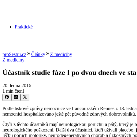
Praktické
proSestru.cz
Články
Z medicíny
Z medicíny
Účastník studie fáze I po dvou dnech ve st
20. ledna 2016
1 min čtení
Podle tiskové zprávy nemocnice ve francouzském Rennes z 18. ledna 20
nemocnici hospitalizováno ještě pět původně zdravých dobrovolníků, kt
Čtyři z těchto účastníků mají neurologickou poruchu a pátý, který je
neurologického poškození. Další dva účastníci, kteří užívali placebo
léčbu poruch motoriky, neurodegenerativních chorob a úzkostných po