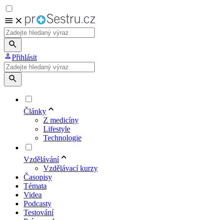
Přihlásit
Články
Z medicíny
Lifestyle
Technologie
Vzdělávání
Vzdělávací kurzy
Časopisy
Témata
Videa
Podcasty
Testování