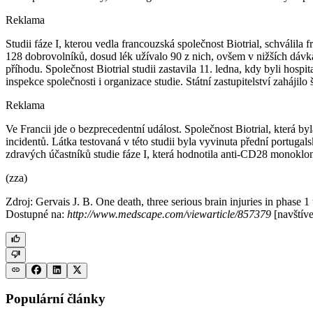
Reklama
Studii fáze I, kterou vedla francouzská společnost Biotrial, schváli
128 dobrovolníků, dosud lék užívalo 90 z nich, ovšem v nižších dáv
příhodu. Společnost Biotrial studii zastavila 11. ledna, kdy byli hos
inspekce společnosti i organizace studie. Státní zastupitelství zahájil
Reklama
Ve Francii jde o bezprecedentní událost. Společnost Biotrial, která
incidentů. Látka testovaná v této studii byla vyvinuta přední portug
zdravých účastníků studie fáze I, která hodnotila anti-CD28 monoklo
(zza)
Zdroj: Gervais J. B. One death, three serious brain injuries in phase 1 
Dostupné na:
http://www.medscape.com/viewarticle/857379
[navštíve
Populární články