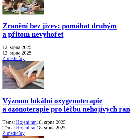
Zranění bez jizev: pomáhat druhým
a přitom nevyhořet
12. srpna 2025
12. srpna 2025
Z medicíny
Význam lokální oxygenoterapie
a ozonoterapie pro léčbu nehojivých ran
Téma:
Hojení ran
18. srpna 2025
Téma:
Hojení ran
18. srpna 2025
Z medicíny