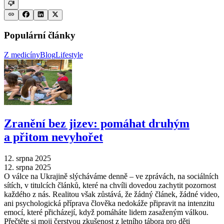
Populární články
Z medicíny
Blog
Lifestyle
Zranění bez jizev: pomáhat druhým
a přitom nevyhořet
12. srpna 2025
12. srpna 2025
O válce na Ukrajině slýcháváme denně –⁠ ve zprávách, na sociálních
sítích, v titulcích článků, které na chvíli dovedou zachytit pozornost
každého z nás. Realitou však zůstává, že žádný článek, žádné video,
ani psychologická příprava člověka nedokáže připravit na intenzitu
emocí, které přicházejí, když pomáháte lidem zasaženým válkou.
Přečtěte si moji čerstvou zkušenost z letního tábora pro děti