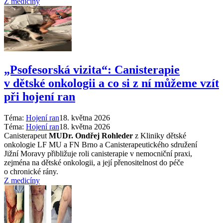
Z medicíny
„Psofesorská vizita“: Canisterapie
v dětské onkologii a co si z ní můžeme vzít
při hojení ran
Téma:
Hojení ran
18. května 2026
Téma:
Hojení ran
18. května 2026
Canisterapeut
MUDr. Ondřej Rohleder
z Kliniky dětské
onkologie LF MU a FN Brno a Canisterapeutického sdružení
Jižní Moravy přibližuje roli canisterapie v nemocniční praxi,
zejména na dětské onkologii, a její přenositelnost do péče
o chronické rány.
Z medicíny