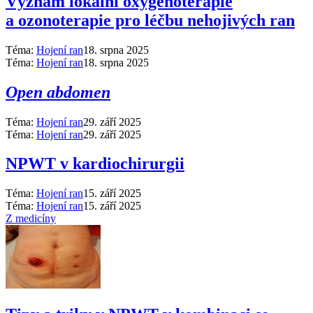
Význam lokální oxygenoterapie
a ozonoterapie pro léčbu nehojivých ran
Téma:
Hojení ran
18. srpna 2025
Téma:
Hojení ran
18. srpna 2025
Open abdomen
Téma:
Hojení ran
29. září 2025
Téma:
Hojení ran
29. září 2025
NPWT v kardiochirurgii
Téma:
Hojení ran
15. září 2025
Téma:
Hojení ran
15. září 2025
Z medicíny