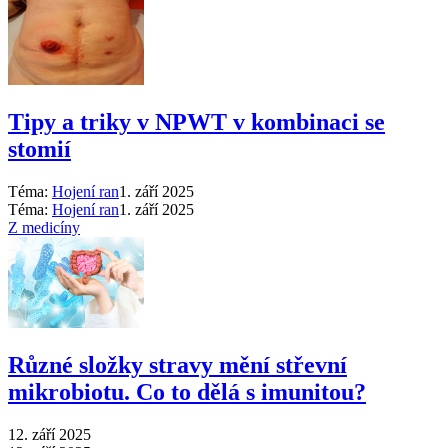
Tipy a triky v NPWT v kombinaci se
stomií
Téma:
Hojení ran
1. září 2025
Téma:
Hojení ran
1. září 2025
Z medicíny
Různé složky stravy mění střevní
mikrobiotu. Co to dělá s imunitou?
12. září 2025