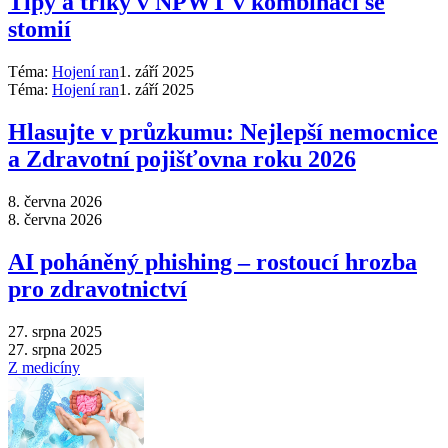
Tipy a triky v NPWT v kombinaci se
stomií
Téma:
Hojení ran
1. září 2025
Téma:
Hojení ran
1. září 2025
Hlasujte v průzkumu: Nejlepší nemocnice
a Zdravotní pojišťovna roku 2026
8. června 2026
8. června 2026
AI poháněný phishing –⁠ rostoucí hrozba
pro zdravotnictví
27. srpna 2025
27. srpna 2025
Z medicíny