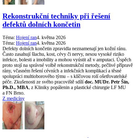
Rekonstrukční techniky při řešení
defektů dolních končetin
Téma:
Hojení ran
4. května 2026
Téma:
Hojení ran
4. května 2026
Defekty dolních končetin zpravidla neznamenají jen kožní ránu.
Často zasahují šlachu, kost, cévy či nervy, nesou vysoké riziko
infekce, bolesti a imobility a mohou vyústit až v amputaci. Úspěch
proto stojí na správné volbě rekonstrukční metody, pečlivé přípravě
rány, včasném řešení cévních a infekčních komplikací a těsné
spolupráci multioborového týmu –⁠ s klíčovou rolí ošetřovatelské
péče. Zkušenosti ze svého pracoviště sdílí
doc. MUDr. Petr Šín,
Ph.D., MBA
, z Kliniky popálenin a plastické chirurgie LF MU
a FN Brno.
Z medicíny