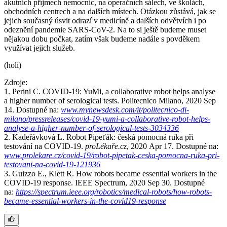
akutních příjmech nemocnic, na operačních sálech, ve školách,
obchodních centrech a na dalších místech. Otázkou zůstává, jak se
jejich současný úsvit odrazí v medicíně a dalších odvětvích i po
odeznění pandemie SARS-CoV-2. Na to si ještě budeme muset
nějakou dobu počkat, zatím však budeme nadále s povděkem
využívat jejich služeb.
(holi)
Zdroje:
1. Perini C. ​COVID-19: YuMi, a collaborative robot helps analyse
a higher number of serological tests. Politecnico Milano, 2020 Sep
14. Dostupné na:
www.mynewsdesk.com/it/politecnico-di-
milano/pressreleases/covid-19-yumi-a-collaborative-robot-helps-
analyse-a-higher-number-of-serological-tests-3034336
2. Kadeřávková L. Robot Pipeťák: česká pomocná ruka při
testování na COVID-19.
proLékaře.cz
, 2020 Apr 17. Dostupné na:
www.prolekare.cz/covid-19/robot-pipetak-ceska-pomocna-ruka-pri-
testovani-na-covid-19-121936
3. Guizzo E., Klett R. How robots became essential workers in the
COVID-19 response. IEEE Spectrum, 2020 Sep 30. Dostupné
na:
https://spectrum.ieee.org/robotics/medical-robots/how-robots-
became-essential-workers-in-the-covid19-response