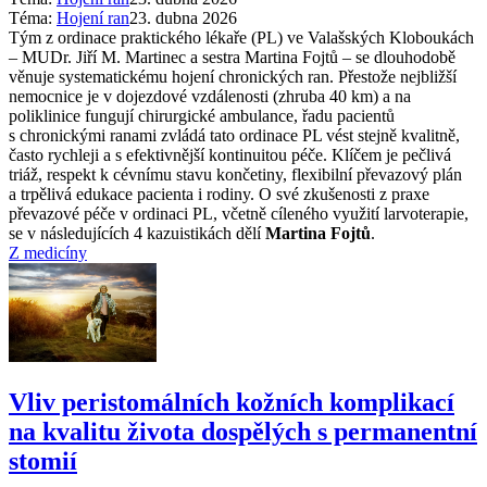
Téma:
Hojení ran
23. dubna 2026
Tým z ordinace praktického lékaře (PL) ve Valašských Kloboukách
–⁠ MUDr. Jiří M. Martinec a sestra Martina Fojtů –⁠ se dlouhodobě
věnuje systematickému hojení chronických ran. Přestože nejbližší
nemocnice je v dojezdové vzdálenosti (zhruba 40 km) a na
poliklinice fungují chirurgické ambulance, řadu pacientů
s chronickými ranami zvládá tato ordinace PL vést stejně kvalitně,
často rychleji a s efektivnější kontinuitou péče. Klíčem je pečlivá
triáž, respekt k cévnímu stavu končetiny, flexibilní převazový plán
a trpělivá edukace pacienta i rodiny. O své zkušenosti z praxe
převazové péče v ordinaci PL, včetně cíleného využití larvoterapie,
se v následujících 4 kazuistikách dělí
Martina Fojtů
.
Z medicíny
Vliv peristomálních kožních komplikací
na kvalitu života dospělých s permanentní
stomií