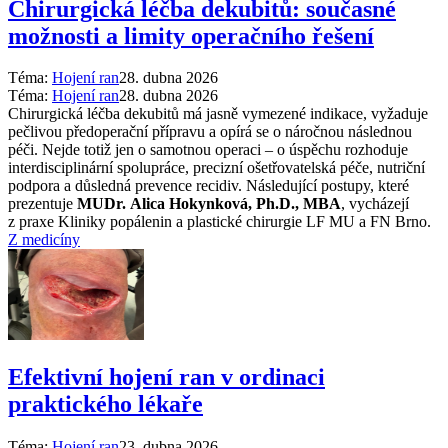
Chirurgická léčba dekubitů: současné
možnosti a limity operačního řešení
Téma:
Hojení ran
28. dubna 2026
Téma:
Hojení ran
28. dubna 2026
Chirurgická léčba dekubitů má jasně vymezené indikace, vyžaduje
pečlivou předoperační přípravu a opírá se o náročnou následnou
péči. Nejde totiž jen o samotnou operaci –⁠ o úspěchu rozhoduje
interdisciplinární spolupráce, precizní ošetřovatelská péče, nutriční
podpora a důsledná prevence recidiv. Následující postupy, které
prezentuje
MUDr. Alica Hokynková, Ph.D., MBA
, vycházejí
z praxe Kliniky popálenin a plastické chirurgie LF MU a FN Brno.
Z medicíny
Efektivní hojení ran v ordinaci
praktického lékaře
Téma:
Hojení ran
23. dubna 2026