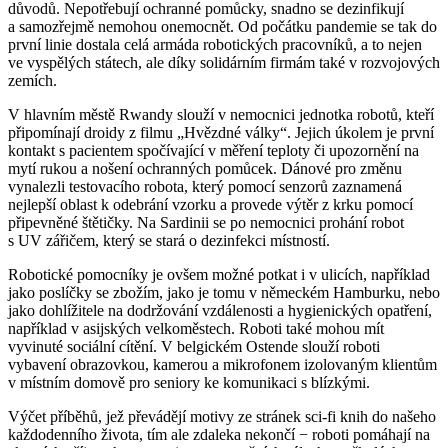
důvodů. Nepotřebují ochranné pomůcky, snadno se dezinfikují
a samozřejmě nemohou onemocnět. Od počátku pandemie se tak do
první linie dostala celá armáda robotických pracovníků, a to nejen
ve vyspělých státech, ale díky solidárním firmám také v rozvojových
zemích.
V hlavním městě Rwandy slouží v nemocnici jednotka robotů, kteří
připomínají droidy z filmu „Hvězdné války“. Jejich úkolem je první
kontakt s pacientem spočívající v měření teploty či upozornění na
mytí rukou a nošení ochranných pomůcek. Dánové pro změnu
vynalezli testovacího robota, který pomocí senzorů zaznamená
nejlepší oblast k odebrání vzorku a provede výtěr z krku pomocí
připevněné štětičky. Na Sardinii se po nemocnici prohání robot
s UV zářičem, který se stará o dezinfekci místností.
Robotické pomocníky je ovšem možné potkat i v ulicích, například
jako poslíčky se zbožím, jako je tomu v německém Hamburku, nebo
jako dohlížitele na dodržování vzdálenosti a hygienických opatření,
například v asijských velkoměstech. Roboti také mohou mít
vyvinuté sociální cítění. V belgickém Ostende slouží roboti
vybavení obrazovkou, kamerou a mikrofonem izolovaným klientům
v místním domově pro seniory ke komunikaci s blízkými.
Výčet příběhů, jež převádějí motivy ze stránek sci-fi knih do našeho
každodenního života, tím ale zdaleka nekončí −⁠ roboti pomáhají na