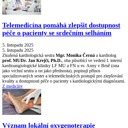
Telemedicína pomáhá zlepšit dostupnost
péče o pacienty se srdečním selháním
5. listopadu 2025
5. listopadu 2025
Zkušená kardiologická sestra
Mgr. Monika Černá
a kardiolog
prof. MUDr. Jan Krejčí, Ph.D.
, oba působící ve vedení I. interní
kardioangiologické kliniky LF MU a FN u sv. Anny v Brně (ona
jako vrchní sestra a on jako přednosta), popisují přínos
specializovaných sester a telemedicínských postupů pro zlepšování
kvality a dostupnosti péče o pacienty s kardiologickými diagnózami.
Z medicíny
Význam lokální oxygenoterapie