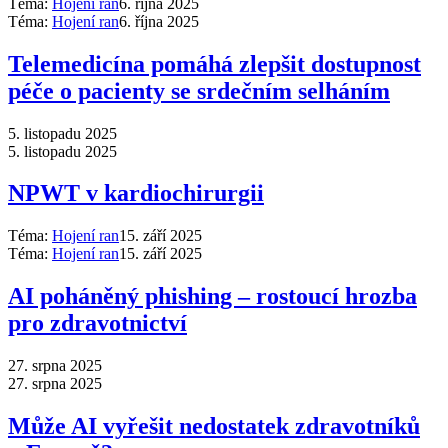
Téma:
Hojení ran
6. října 2025
Téma:
Hojení ran
6. října 2025
Telemedicína pomáhá zlepšit dostupnost
péče o pacienty se srdečním selháním
5. listopadu 2025
5. listopadu 2025
NPWT v kardiochirurgii
Téma:
Hojení ran
15. září 2025
Téma:
Hojení ran
15. září 2025
AI poháněný phishing –⁠ rostoucí hrozba
pro zdravotnictví
27. srpna 2025
27. srpna 2025
Může AI vyřešit nedostatek zdravotníků