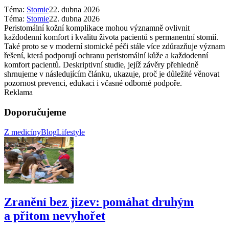
Téma:
Stomie
22. dubna 2026
Téma:
Stomie
22. dubna 2026
Peristomální kožní komplikace mohou významně ovlivnit
každodenní komfort i kvalitu života pacientů s permanentní stomií.
Také proto se v moderní stomické péči stále více zdůrazňuje význam
řešení, která podporují ochranu peristomální kůže a každodenní
komfort pacientů. Deskriptivní studie, jejíž závěry přehledně
shrnujeme v následujícím článku, ukazuje, proč je důležité věnovat
pozornost prevenci, edukaci i včasné odborné podpoře.
Reklama
Doporučujeme
Z medicíny
Blog
Lifestyle
Zranění bez jizev: pomáhat druhým
a přitom nevyhořet