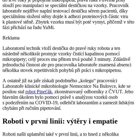
slouží pro manipulaci se speciální destičkou na vzorky. Pracovník
laboratoře nejdříve naplní testovací destičku sérem pacientů, díky
speciálnímu složení stěny dojde k adhezi proteinových částic viru
k plastové stěně. Zbytek vzorku musí být poté vymyt, přičemž v této
fázi přichází na řadu YuMi.
Reklama
Laboratorní technik vloží destičku do pravé ruky robota a ten
následně několikrát promyje vzorky čistící kapalinou pomocí
mikropipety; celý proces mu přitom trvá pouhé 3 minuty. Zdánlivě
jednoduchá činnost ale pro pracovníka laboratoře znamená absenci
několika stovek repetitivních pohybů při práci s mikropipetou.
A ostatně již na jaře získali podobného „kolegu“ pracovníci
Laboratoře klinické mikrobiologie Nemocnice Na Bulovce, kde se
posilou stal
robot Pipeťák
, zkonstruovaný odborníky z ČVUT. Jeho
hlavním úkolem bylo pomoci právě s analýzou vzorků osob
s podezřením na COVID-19, odlehčit laborantům a zamezit lidským
chybám při ručním pipetování.
Roboti v první linii: výtěry i empatie
Roboti našli uplatnění také v první linii, a to hned z několika