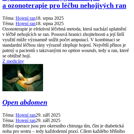
a ozonoterapie pro léčbu nehojivých ran
Téma:
Hojení ran
18. srpna 2025
Téma:
Hojení ran
18. srpna 2025
Ozonoterapie je efektivní léčebná metoda, která nachází uplatnění
v léčbě nehojících se ran. Posouvá hranici zhojitelnosti a její širší
využití může významně snížit počet amputací. V kombinaci se
standardní léčbou rány výrazně zlepšuje hojení. Největší přínos je
patrný u pacientů s takzvanými
no option wounds
, tedy u ran, které
se obtížně hojí.
Z medicíny
Open abdomen
Téma:
Hojení ran
29. září 2025
Téma:
Hojení ran
29. září 2025
Břišní operace jsou pro okresního chirurga tím, čím je diabetická
noha pro sestru –⁠ tedy každodenní praxí. Cílem každého břišního