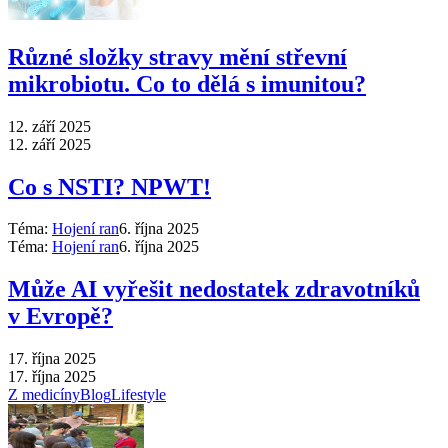
Různé složky stravy mění střevní
mikrobiotu. Co to dělá s imunitou?
12. září 2025
12. září 2025
Co s NSTI? NPWT!
Téma:
Hojení ran
6. října 2025
Téma:
Hojení ran
6. října 2025
Může AI vyřešit nedostatek zdravotníků
v Evropě?
17. října 2025
17. října 2025
Z medicíny
Blog
Lifestyle