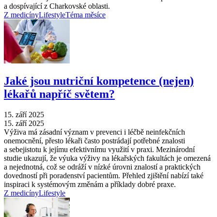
a dospívající z Charkovské oblasti.
Z medicíny
Lifestyle
Téma měsíce
Jaké jsou nutriční kompetence (nejen)
lékařů napříč světem?
15. září 2025
15. září 2025
Výživa má zásadní význam v prevenci i léčbě neinfekčních
onemocnění, přesto lékaři často postrádají potřebné znalosti
a sebejistotu k jejímu efektivnímu využití v praxi. Mezinárodní
studie ukazují, že výuka výživy na lékařských fakultách je omezená
a nejednotná, což se odráží v nízké úrovni znalostí a praktických
dovedností při poradenství pacientům. Přehled zjištění nabízí také
inspiraci k systémovým změnám a příklady dobré praxe.
Z medicíny
Lifestyle