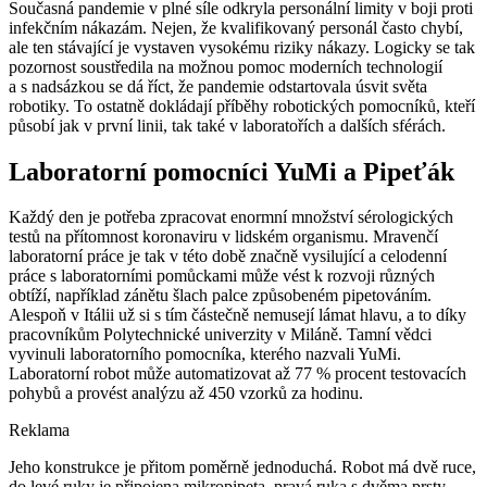
Současná pandemie v plné síle odkryla personální limity v boji proti
infekčním nákazám. Nejen, že kvalifikovaný personál často chybí,
ale ten stávající je vystaven vysokému riziky nákazy. Logicky se tak
pozornost soustředila na možnou pomoc moderních technologií
a s nadsázkou se dá říct, že pandemie odstartovala úsvit světa
robotiky. To ostatně dokládají příběhy robotických pomocníků, kteří
působí jak v první linii, tak také v laboratořích a dalších sférách.
Laboratorní pomocníci YuMi a Pipeťák
Každý den je potřeba zpracovat enormní množství sérologických
testů na přítomnost koronaviru v lidském organismu. Mravenčí
laboratorní práce je tak v této době značně vysilující a celodenní
práce s laboratorními pomůckami může vést k rozvoji různých
obtíží, například zánětu šlach palce způsobeném pipetováním.
Alespoň v Itálii už si s tím částečně nemusejí lámat hlavu, a to díky
pracovníkům Polytechnické univerzity v Miláně. Tamní vědci
vyvinuli laboratorního pomocníka, kterého nazvali YuMi.
Laboratorní robot může automatizovat až 77 % procent testovacích
pohybů a provést analýzu až 450 vzorků za hodinu.
Reklama
Jeho konstrukce je přitom poměrně jednoduchá. Robot má dvě ruce,
do levé ruky je připojena mikropipeta, pravá ruka s dvěma prsty