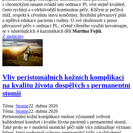
s chronickými ranami zvládá tato ordinace PL vést stejně kvalitně,
často rychleji a s efektivnější kontinuitou péče. Klíčem je pečlivá
triáž, respekt k cévnímu stavu končetiny, flexibilní převazový plán
a trpělivá edukace pacienta i rodiny. O své zkušenosti z praxe
převazové péče v ordinaci PL, včetně cíleného využití larvoterapie,
se v následujících 4 kazuistikách dělí
Martina Fojtů
.
Z medicíny
Vliv peristomálních kožních komplikací
na kvalitu života dospělých s permanentní
stomií
Téma:
Stomie
22. dubna 2026
Téma:
Stomie
22. dubna 2026
Peristomální kožní komplikace mohou významně ovlivnit
každodenní komfort i kvalitu života pacientů s permanentní stomií.
Také proto se v moderní stomické péči stále více zdůrazňuje význam
řešení, která podporují ochranu peristomální kůže a každodenní