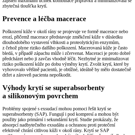
zajištěn maximální účinek kombinace přípravků a minimalizovala se
zbytečná tloušťka krytí.
Prevence a léčba macerace
Poškození kůže v okolí rány se projevuje ve formě macerace nebo
erozí, přičemž macerace představuje změkčení kůže v důsledku
dlouhodobého vystavení vlhkosti a proteolytickým enzymům,
z čehož plyne riziko dalšího poškození. Macerovaná kůže je často
bledá, v případě zápachu může i zčervenat. Maceraci je proto dobré
předcházet nebo ji zavčas vhodně léčit. Nezbytné je minimalizovat
riziko poškození kůže po dobu výměny krytí. Zvolit krytí, které by
vyhovovalo většině pacientů, je obtížné, ideálně by mělo dostatečně
držet a zároveň pacienta nepoškodit.
Výhody krytí se superabsorbenty
a silikonovým povrchem
Problémy spojené s exsudací mohou pomoci řešit krytí se
superabsorbenty (SAP). Fungují i pod kompresí a mohou být
použity jako primární i sekundární krytí. Studie prokázaly, že
absorpcí nadbytečného exsudátu a ochranou proti protečení
efektivně chrání citlivou kůži v okolí rány. Krytí se SAP