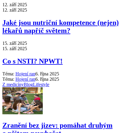
12. září 2025
12. září 2025
Jaké jsou nutriční kompetence (nejen)
lékařů napříč světem?
15. září 2025
15. září 2025
Co s NSTI? NPWT!
Téma:
Hojení ran
6. října 2025
Téma:
Hojení ran
6. října 2025
Z medicíny
Blog
Lifestyle
Zranění bez jizev: pomáhat druhým