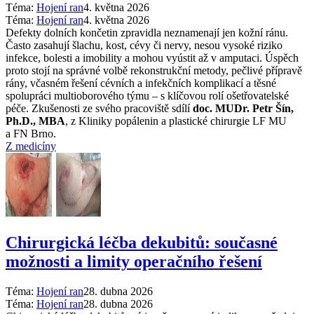
Téma:
Hojení ran
4. května 2026
Téma:
Hojení ran
4. května 2026
Defekty dolních končetin zpravidla neznamenají jen kožní ránu.
Často zasahují šlachu, kost, cévy či nervy, nesou vysoké riziko
infekce, bolesti a imobility a mohou vyústit až v amputaci. Úspěch
proto stojí na správné volbě rekonstrukční metody, pečlivé přípravě
rány, včasném řešení cévních a infekčních komplikací a těsné
spolupráci multioborového týmu –⁠ s klíčovou rolí ošetřovatelské
péče. Zkušenosti ze svého pracoviště sdílí
doc. MUDr. Petr Šín,
Ph.D., MBA
, z Kliniky popálenin a plastické chirurgie LF MU
a FN Brno.
Z medicíny
Chirurgická léčba dekubitů: současné
možnosti a limity operačního řešení
Téma:
Hojení ran
28. dubna 2026
Téma:
Hojení ran
28. dubna 2026