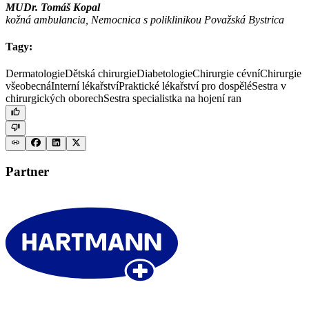
MUDr. Tomáš Kopal
kožná ambulancia, Nemocnica s poliklinikou Považská Bystrica
Tagy:
Dermatologie
Dětská chirurgie
Diabetologie
Chirurgie cévní
Chirurgie
všeobecná
Interní lékařství
Praktické lékařství pro dospělé
Sestra v
chirurgických oborech
Sestra specialistka na hojení ran
Partner