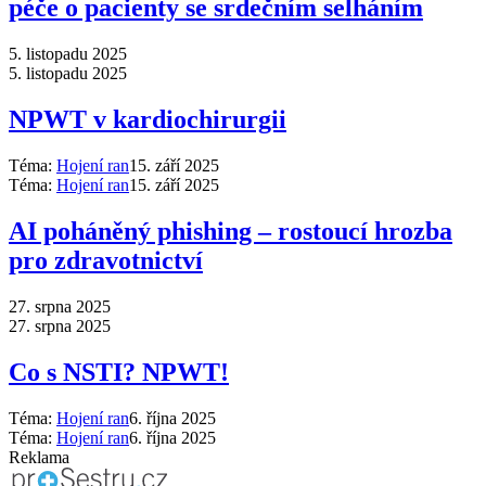
péče o pacienty se srdečním selháním
5. listopadu 2025
5. listopadu 2025
NPWT v kardiochirurgii
Téma:
Hojení ran
15. září 2025
Téma:
Hojení ran
15. září 2025
AI poháněný phishing –⁠ rostoucí hrozba
pro zdravotnictví
27. srpna 2025
27. srpna 2025
Co s NSTI? NPWT!
Téma:
Hojení ran
6. října 2025
Téma:
Hojení ran
6. října 2025
Reklama