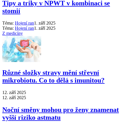
Tipy a triky v NPWT v kombinaci se
stomií
Téma:
Hojení ran
1. září 2025
Téma:
Hojení ran
1. září 2025
Z medicíny
Různé složky stravy mění střevní
mikrobiotu. Co to dělá s imunitou?
12. září 2025
12. září 2025
Noční směny mohou pro ženy znamenat
vyšší riziko astmatu