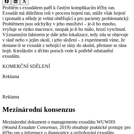
Problém s exsudátem patří k častým komplikacím léčby ran.
Exsudát má důležitou roli v procesu hojení ran, může však hojení
i zpomalit a někdy je velmi obtěžující a pro pacienty problematický.
Problémem jsou odchylky v jeho množství –⁠ je-li ho mnoho,
zvyšuje se riziko macerace, naopak je-li ho málo, hrozí vyschnutí.
Významným faktorem je dále jeho lokalizace, tedy zda se objevuje
v ráně nebo v jejím okolí, i jeho složení –⁠ z experimentů víme, že
dostane-li se exsudát z nehojící se rány do akutní, přestane se rána
hojit. Kterákoliv z těchto poruch vede k potřebě odstranění
exsudátu.
KOMERČNÍ SDĚLENÍ
Reklama
Reklama
Mezinárodní konsenzus
Mezinárodní dokument o managementu exsudátu WUWHS
(
Wound Exsudate Consensus
, 2019) obsahuje praktické postupy pro
léčbu ran a informace o diagnostice a ovlivňování exsudátu.