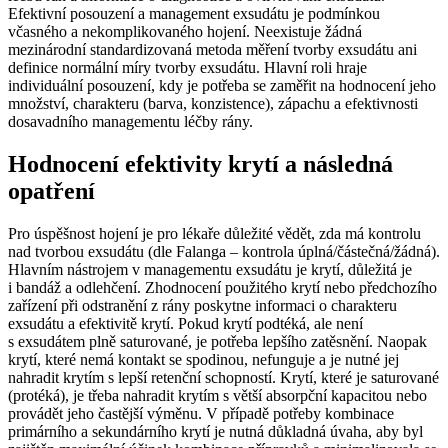
Efektivní posouzení a management exsudátu je podmínkou
včasného a nekomplikovaného hojení. Neexistuje žádná
mezinárodní standardizovaná metoda měření tvorby exsudátu ani
definice normální míry tvorby exsudátu. Hlavní roli hraje
individuální posouzení, kdy je potřeba se zaměřit na hodnocení jeho
množství, charakteru (barva, konzistence), zápachu a efektivnosti
dosavadního managementu léčby rány.
Hodnocení efektivity krytí a následná
opatření
Pro úspěšnost hojení je pro lékaře důležité vědět, zda má kontrolu
nad tvorbou exsudátu (dle Falanga –⁠ kontrola úplná/částečná/žádná).
Hlavním nástrojem v managementu exsudátu je krytí, důležitá je
i bandáž a odlehčení. Zhodnocení použitého krytí nebo předchozího
zařízení při odstranění z rány poskytne informaci o charakteru
exsudátu a efektivitě krytí. Pokud krytí podtéká, ale není
s exsudátem plně saturované, je potřeba lepšího zatěsnění. Naopak
krytí, které nemá kontakt se spodinou, nefunguje a je nutné jej
nahradit krytím s lepší retenční schopností. Krytí, které je saturované
(protéká), je třeba nahradit krytím s větší absorpční kapacitou nebo
provádět jeho častější výměnu. V případě potřeby kombinace
primárního a sekundárního krytí je nutná důkladná úvaha, aby byl