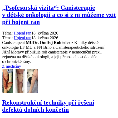
„Psofesorská vizita“: Canisterapie
v dětské onkologii a co si z ní můžeme vzít
při hojení ran
Téma:
Hojení ran
18. května 2026
Téma:
Hojení ran
18. května 2026
Canisterapeut
MUDr. Ondřej Rohleder
z Kliniky dětské
onkologie LF MU a FN Brno a Canisterapeutického sdružení
Jižní Moravy přibližuje roli canisterapie v nemocniční praxi,
zejména na dětské onkologii, a její přenositelnost do péče
o chronické rány.
Z medicíny
Rekonstrukční techniky při řešení
defektů dolních končetin