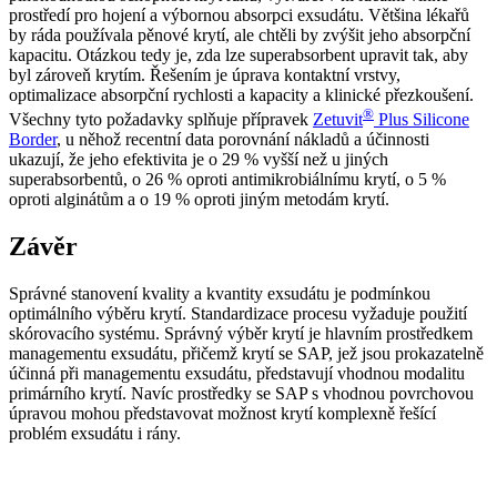
prostředí pro hojení a výbornou absorpci exsudátu. Většina lékařů
by ráda používala pěnové krytí, ale chtěli by zvýšit jeho absorpční
kapacitu. Otázkou tedy je, zda lze superabsorbent upravit tak, aby
byl zároveň krytím. Řešením je úprava kontaktní vrstvy,
optimalizace absorpční rychlosti a kapacity a klinické přezkoušení.
®
Všechny tyto požadavky splňuje přípravek
Zetuvit
Plus Silicone
Border
, u něhož recentní data porovnání nákladů a účinnosti
ukazují, že jeho efektivita je o 29 % vyšší než u jiných
superabsorbentů, o 26 % oproti antimikrobiálnímu krytí, o 5 %
oproti alginátům a o 19 % oproti jiným metodám krytí.
Závěr
Správné stanovení kvality a kvantity exsudátu je podmínkou
optimálního výběru krytí. Standardizace procesu vyžaduje použití
skórovacího systému. Správný výběr krytí je hlavním prostředkem
managementu exsudátu, přičemž krytí se SAP, jež jsou prokazatelně
účinná při managementu exsudátu, představují vhodnou modalitu
primárního krytí. Navíc prostředky se SAP s vhodnou povrchovou
úpravou mohou představovat možnost krytí komplexně řešící
problém exsudátu i rány.