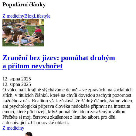
Populární články
Z medicíny
Blog
Lifestyle
Zranění bez jizev: pomáhat druhým
a přitom nevyhořet
12. srpna 2025
12. srpna 2025
O válce na Ukrajině slýcháváme denně –⁠ ve zprávách, na sociálních
sítích, v titulcích článků, které na chvíli dovedou zachytit pozornost
každého z nás. Realitou však zůstává, že žádný článek, žádné video,
ani psychologická příprava člověka nedokáže připravit na intenzitu
emocí, které přicházejí, když pomáháte lidem zasaženým válkou.
Přečtěte si moji čerstvou zkušenost z letního tábora pro děti
a dospívající z Charkovské oblasti.
Z medicíny