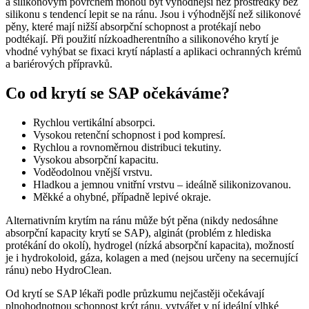
a silikonovým povrchem mohou být výhodnější než prostředky bez
silikonu s tendencí lepit se na ránu. Jsou i výhodnější než silikonové
pěny, které mají nižší absorpční schopnost a protékají nebo
podtékají. Při použití nízkoadherentního a silikonového krytí je
vhodné vyhýbat se fixaci krytí náplastí a aplikaci ochranných krémů
a bariérových přípravků.
Co od krytí se SAP očekáváme?
Rychlou vertikální absorpci.
Vysokou retenční schopnost i pod kompresí.
Rychlou a rovnoměrnou distribuci tekutiny.
Vysokou absorpční kapacitu.
Voděodolnou vnější vrstvu.
Hladkou a jemnou vnitřní vrstvu –⁠ ideálně silikonizovanou.
Měkké a ohybné, případně lepivé okraje.
Alternativním krytím na ránu může být pěna (nikdy nedosáhne
absorpční kapacity krytí se SAP), alginát (problém z hlediska
protékání do okolí), hydrogel (nízká absorpční kapacita), možností
je i hydrokoloid, gáza, kolagen a med (nejsou určeny na secernující
ránu) nebo HydroClean.
Od krytí se SAP lékaři podle průzkumu nejčastěji očekávají
plnohodnotnou schopnost krýt ránu, vytvářet v ní ideální vlhké