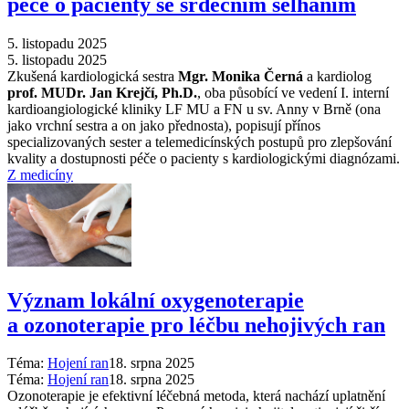
péče o pacienty se srdečním selháním
5. listopadu 2025
5. listopadu 2025
Zkušená kardiologická sestra
Mgr. Monika Černá
a kardiolog
prof. MUDr. Jan Krejčí, Ph.D.
, oba působící ve vedení I. interní
kardioangiologické kliniky LF MU a FN u sv. Anny v Brně (ona
jako vrchní sestra a on jako přednosta), popisují přínos
specializovaných sester a telemedicínských postupů pro zlepšování
kvality a dostupnosti péče o pacienty s kardiologickými diagnózami.
Z medicíny
Význam lokální oxygenoterapie
a ozonoterapie pro léčbu nehojivých ran
Téma:
Hojení ran
18. srpna 2025
Téma:
Hojení ran
18. srpna 2025
Ozonoterapie je efektivní léčebná metoda, která nachází uplatnění