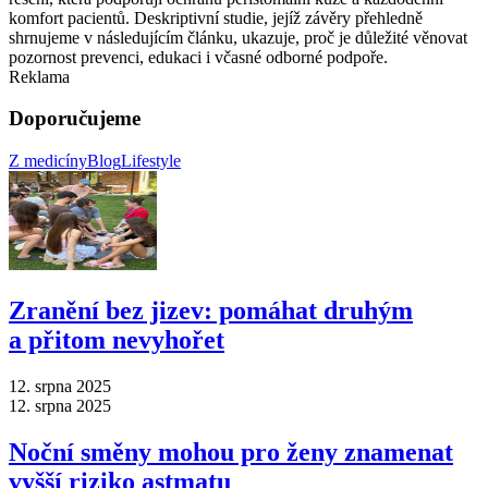
komfort pacientů. Deskriptivní studie, jejíž závěry přehledně
shrnujeme v následujícím článku, ukazuje, proč je důležité věnovat
pozornost prevenci, edukaci i včasné odborné podpoře.
Reklama
Doporučujeme
Z medicíny
Blog
Lifestyle
Zranění bez jizev: pomáhat druhým
a přitom nevyhořet
12. srpna 2025
12. srpna 2025
Noční směny mohou pro ženy znamenat
vyšší riziko astmatu