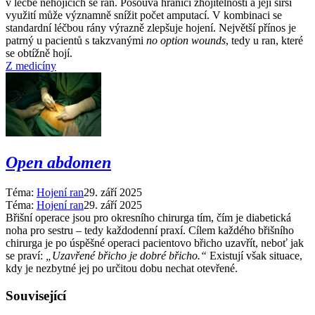
v léčbě nehojících se ran. Posouvá hranici zhojitelnosti a její širší
využití může významně snížit počet amputací. V kombinaci se
standardní léčbou rány výrazně zlepšuje hojení. Největší přínos je
patrný u pacientů s takzvanými
no option wounds
, tedy u ran, které
se obtížně hojí.
Z medicíny
Open abdomen
Téma:
Hojení ran
29. září 2025
Téma:
Hojení ran
29. září 2025
Břišní operace jsou pro okresního chirurga tím, čím je diabetická
noha pro sestru –⁠ tedy každodenní praxí. Cílem každého břišního
chirurga je po úspěšné operaci pacientovo břicho uzavřít, neboť jak
se praví:
„Uzavřené břicho je dobré břicho.“
Existují však situace,
kdy je nezbytné jej po určitou dobu nechat otevřené.
Související