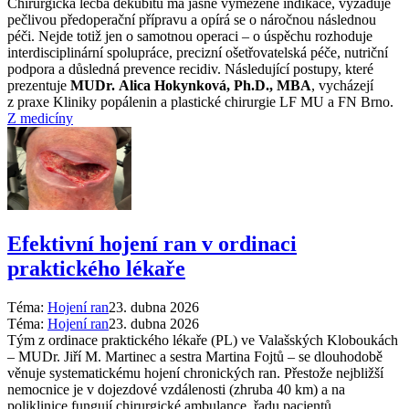
Chirurgická léčba dekubitů má jasně vymezené indikace, vyžaduje
pečlivou předoperační přípravu a opírá se o náročnou následnou
péči. Nejde totiž jen o samotnou operaci –⁠ o úspěchu rozhoduje
interdisciplinární spolupráce, precizní ošetřovatelská péče, nutriční
podpora a důsledná prevence recidiv. Následující postupy, které
prezentuje
MUDr. Alica Hokynková, Ph.D., MBA
, vycházejí
z praxe Kliniky popálenin a plastické chirurgie LF MU a FN Brno.
Z medicíny
Efektivní hojení ran v ordinaci
praktického lékaře
Téma:
Hojení ran
23. dubna 2026
Téma:
Hojení ran
23. dubna 2026
Tým z ordinace praktického lékaře (PL) ve Valašských Kloboukách
–⁠ MUDr. Jiří M. Martinec a sestra Martina Fojtů –⁠ se dlouhodobě
věnuje systematickému hojení chronických ran. Přestože nejbližší
nemocnice je v dojezdové vzdálenosti (zhruba 40 km) a na
poliklinice fungují chirurgické ambulance, řadu pacientů