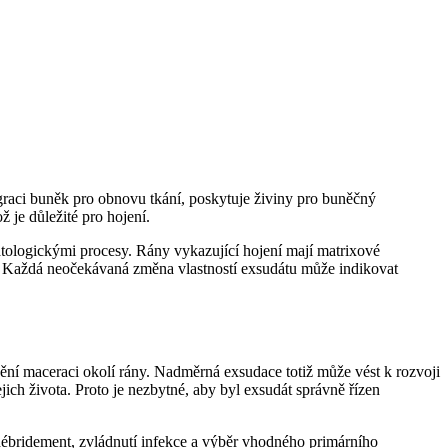
igraci buněk pro obnovu tkání, poskytuje živiny pro buněčný
 je důležité pro hojení.
patologickými procesy. Rány vykazující hojení mají matrixové
. Každá neočekávaná změna vlastností exsudátu může indikovat
ánění maceraci okolí rány. Nadměrná exsudace totiž může vést k rozvoji
ich života. Proto je nezbytné, aby byl exsudát správně řízen
 débridement, zvládnutí infekce a výběr vhodného primárního