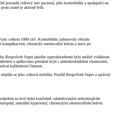
žité posoudit celkový stav pacienta, jeho komorbidity a spolupráci na
proto nutné je aktivně řešit.
okrývaly celkem 1000 cm². Komorbidity zahrnovaly obezitu
ými komplikacemi, chronické onemocnění ledvin a stavy po
ředku RespoSorb Super jakožto superabsorbentu bylo možné zvládnout
dement a aplikováno primární krytí s antimikrobiálními vlastnostmi,
onávat každodenní činnosti.
a zlepšila se jeho celková mobilita. Použití RespoSorb Super a správný
ysipelem na levé dolní končetině, následovaným nekrotizujícím
neuropatií, arteriální hypertenzí, chronickým onemocněním ledvin