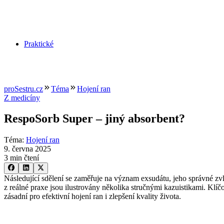
Praktické
proSestru.cz
Téma
Hojení ran
Z medicíny
RespoSorb Super –⁠ jiný absorbent?
Téma
:
Hojení ran
9. června 2025
3 min čtení
Následující sdělení se zaměřuje na význam exsudátu, jeho správné zv
z reálné praxe jsou ilustrovány několika stručnými kazuistikami. Klí
zásadní pro efektivní hojení ran i zlepšení kvality života.