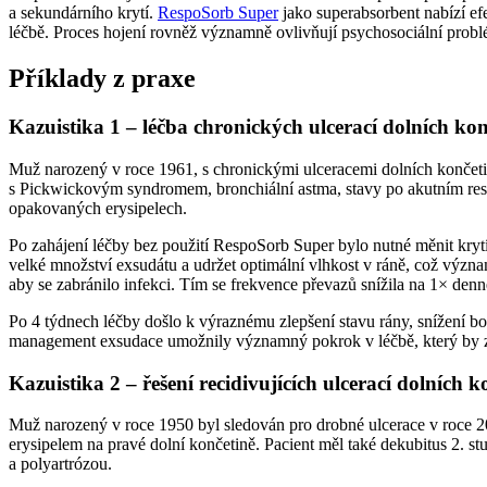
a sekundárního krytí.
RespoSorb Super
jako superabsorbent nabízí efe
léčbě. Proces hojení rovněž významně ovlivňují psychosociální problémy,
Příklady z praxe
Kazuistika 1 –⁠ léčba chronických ulcerací dolních kon
Muž narozený v roce 1961, s chronickými ulceracemi dolních končetin ž
s Pickwickovým syndromem, bronchiální astma, stavy po akutním respi
opakovaných erysipelech.
Po zahájení léčby bez použití RespoSorb Super bylo nutné měnit kry
velké množství exsudátu a udržet optimální vlhkost v ráně, což význa
aby se zabránilo infekci. Tím se frekvence převazů snížila na 1× denn
Po 4 týdnech léčby došlo k výraznému zlepšení stavu rány, snížení bol
management exsudace umožnily významný pokrok v léčbě, který by z
Kazuistika 2 –⁠ řešení recidivujících ulcerací dolních k
Muž narozený v roce 1950 byl sledován pro drobné ulcerace v roce 20
erysipelem na pravé dolní končetině. Pacient měl také dekubitus 2. s
a polyartrózou.