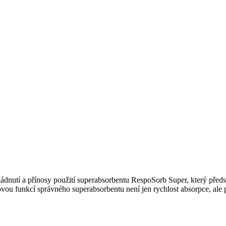
ládnutí a přínosy použití superabsorbentu RespoSorb Super, který předs
čovou funkcí správného superabsorbentu není jen rychlost absorpce, ale