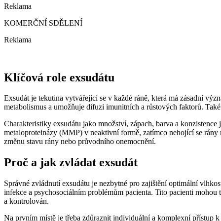
Reklama
KOMERČNÍ SDĚLENÍ
Reklama
Klíčová role exsudátu
Exsudát je tekutina vytvářející se v každé ráně, která má zásadní v
metabolismus a umožňuje difuzi imunitních a růstových faktorů. Také
Charakteristiky exsudátu jako množství, zápach, barva a konzistence 
metaloproteinázy (MMP) v neaktivní formě, zatímco nehojící se rán
změnu stavu rány nebo průvodního onemocnění.
Proč a jak zvládat exsudát
Správné zvládnutí exsudátu je nezbytné pro zajištění optimální vlhkos
infekce a psychosociálním problémům pacienta. Tito pacienti mohou trp
a kontrolován.
Na prvním místě je třeba zdůraznit individuální a komplexní přístup