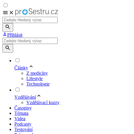
Přihlásit
Články
Z medicíny
Lifestyle
Technologie
Vzdělávání
Vzdělávací kurzy
Časopisy
Témata
Videa
Podcasty
Testování