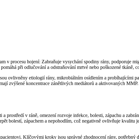
ýznam v procesu hojení: Zabraňuje vysychání spodiny rány, podporuje m
 pomáhá při odlučování a odstraňování mrtvé nebo poškozené tkáně, což
jsou ovlivněny etiologií rány, mikrobiálním osídlením a probíhajícími 
y mají zvýšené koncentrace zánětlivých mediátorů a aktivovaných MMP
ti a prostředí v ráně, omezení rozvoje infekce, bolesti, zápachu a zabr
ět bolestí, zápachem a nepohodlím, což negativně ovlivňuje kvalitu jej
 k pacientovi. Klíčovými kroky jsou správné zhodnocení rány, potřebný