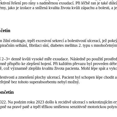
ktivní řešení pro rány s nadměrnou exsudací. Při léčbě ran je také důle
 jako je izolace a snížená kvalita života kvůli zápachu a bolesti, a je 
četin
ilní etiologie, trpěl excesivní sekrecí a bolestivostí ulcerací, jež p
račním selhání, fibrilaci síní, diabetes mellitus 2. typu s mnohočetn
tí 2–3× denně kvůli vysoké míře exsudace. Následně po použití prost
mně přispělo ke zlepšení hojení. Při každém převazu byl proveden débri
ě, což významně zlepšilo kvalitu života pacienta. Mohl lépe spát a vyk
estivosti a zmenšení plochy ulcerací. Pacient byl schopen lépe chodit 
řejmě bez tohoto superabsorbentu nebyl možný
.
ončetin
22. Na podzim roku 2023 došlo k recidivě ulcerací s nekrotizujícím er
tupně na pravé patě a trpěl těžkou smíšenou senzitivně motorickou poly