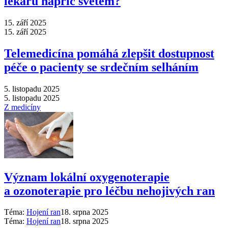
lékařů napříč světem?
15. září 2025
15. září 2025
Telemedicína pomáhá zlepšit dostupnost
péče o pacienty se srdečním selháním
5. listopadu 2025
5. listopadu 2025
Z medicíny
Význam lokální oxygenoterapie
a ozonoterapie pro léčbu nehojivých ran
Téma:
Hojení ran
18. srpna 2025
Téma:
Hojení ran
18. srpna 2025