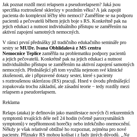
Jak poznat rozdíl mezi relapsem a pseudorelapsem? Jaká jsou
specifika roztroušené sklerózy v pozdním věku? A jak zapojit
pacienta do komplexní léčby této nemoci? Zaměříme se na podporu
pacientů a pečovatelů během jejich boje s RS. Konkrétně pak na
jejich edukaci a nutnost individuálního přístupu se zaměřením na
aktivní zapojení samotných nemocných.
V rámci první přednášky již tradičního edukačního semináře pro
sestry se
MUDr. Ivana Obhlídalová z MS centra
Nemocnice Teplice
zaměřila na problematiku podpory pacientů
a jejich pečovatelů. Konkrétně pak na jejich edukaci a nutnost
individuálního přístupu se zaměřením na aktivní zapojení samotných
nemocných. Přednášející při tom využila nejenom své klinické
zkušenosti, ale i připravené dotazy sester, které s pacienty
s roztroušenou sklerózou (RS) pracují. Hned v úvodu přednášející
zopakovala trochu základní, ale zásadní teorie −⁠ tedy rozdíly mezi
relapsem a pseudorelapsem.
Reklama
Relaps (ataka) je definován jako manifestace nových či rekurentních
symptomů trvajících déle než 24 hodin (včetně paroxysmálních
symptomů) v nepřítomnosti horečky nebo infekčního onemocnění.
Někdy je však relativně obtížné ho rozpoznat, zejména pro nové
pacienty. Příznaky RS mohou kolísat i z řady jiných důvodů.
„Na