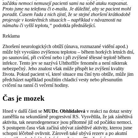
začátku nemoci nemusejí pacienti sami na sobě ataku rozpoznat.
Proto jsme na telefonu či e-mailu. Je důležité, aby se pacient mohl
poradit. Časem řada z nich zjistí, že se stejné zhoršení krátkodobě
projevuje v konkrétních situacích –⁠ například v návaznosti na
námahu či vyšší teplotu,“
podotkla přednášející.
Reklama
Zhoršení neurologických obtíží (únava, rozmazané vidění apod.)
může být vyvoláno zvýšenou teplotou –⁠ během horkých letních dní,
po saunování, při cvičení nebo i při zvýšené tělesné teplotě během
infekce. Tento jev se nazývá Uhthoffův fenomén a není nikterak
nebezpečný. Jeho znalost však může přispět ke zvýšení kvality
života. Pokud pacient ví, které situace mu činí tyto obtíže, může jim
předcházet například použitím chladicí vesty nebo přesunutím
cvičení na ranní či večerní hodiny.
Čas je mozek
Hned v další části se
MUDr. Obhlídalová
v reakci na dotaz sestry
zaměřila na sekundárně progresivní RS. Vysvětlila, že jak zánětlivá
aktivita, tak neurodegenerace jsou přítomné již od počátku nemoci.
S postupem času však začíná ubývat zánětlivé aktivity, kterou jsme
schopni léčebně ovlivnit. Zároveň také ubývá rezerv a po akutní