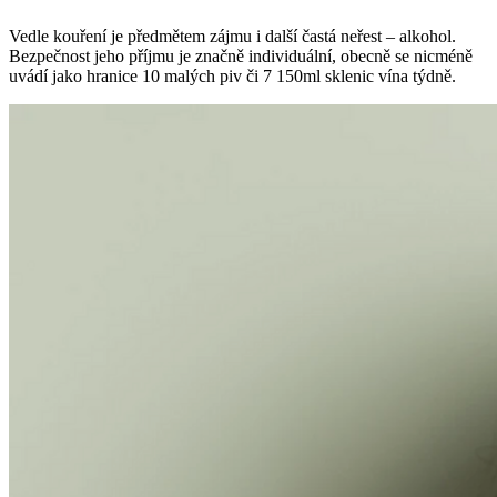
Vedle kouření je předmětem zájmu i další častá neřest –⁠ alkohol.
Bezpečnost jeho příjmu je značně individuální, obecně se nicméně
uvádí jako hranice 10 malých piv či 7 150ml sklenic vína týdně.