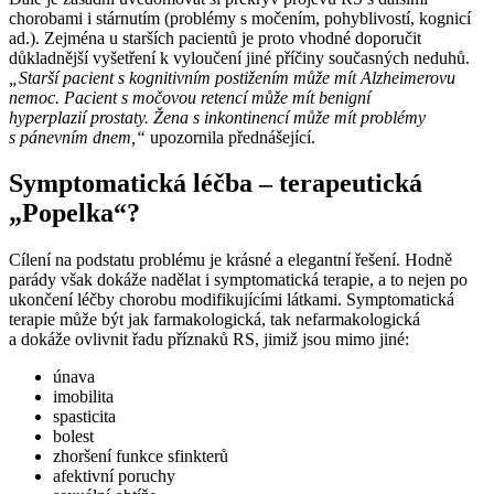
chorobami i stárnutím (problémy s močením, pohyblivostí, kognicí
ad.). Zejména u starších pacientů je proto vhodné doporučit
důkladnější vyšetření k vyloučení jiné příčiny současných neduhů.
„Starší pacient s kognitivním postižením může mít Alzheimerovu
nemoc. Pacient s močovou retencí může mít benigní
hyperplazií prostaty. Žena s inkontinencí může mít problémy
s pánevním dnem,“
upozornila přednášející.
Symptomatická léčba –⁠ terapeutická
„Popelka“?
Cílení na podstatu problému je krásné a elegantní řešení. Hodně
parády však dokáže nadělat i symptomatická terapie, a to nejen po
ukončení léčby chorobu modifikujícími látkami. Symptomatická
terapie může být jak farmakologická, tak nefarmakologická
a dokáže ovlivnit řadu příznaků RS, jimiž jsou mimo jiné:
únava
imobilita
spasticita
bolest
zhoršení funkce sfinkterů
afektivní poruchy