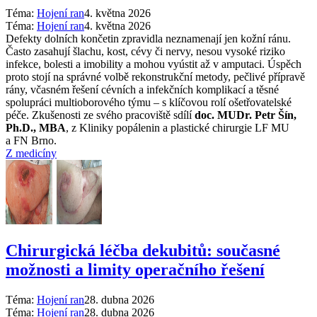
Téma:
Hojení ran
4. května 2026
Téma:
Hojení ran
4. května 2026
Defekty dolních končetin zpravidla neznamenají jen kožní ránu.
Často zasahují šlachu, kost, cévy či nervy, nesou vysoké riziko
infekce, bolesti a imobility a mohou vyústit až v amputaci. Úspěch
proto stojí na správné volbě rekonstrukční metody, pečlivé přípravě
rány, včasném řešení cévních a infekčních komplikací a těsné
spolupráci multioborového týmu –⁠ s klíčovou rolí ošetřovatelské
péče. Zkušenosti ze svého pracoviště sdílí
doc. MUDr. Petr Šín,
Ph.D., MBA
, z Kliniky popálenin a plastické chirurgie LF MU
a FN Brno.
Z medicíny
Chirurgická léčba dekubitů: současné
možnosti a limity operačního řešení
Téma:
Hojení ran
28. dubna 2026
Téma:
Hojení ran
28. dubna 2026