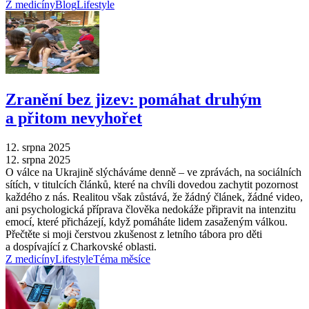
Z medicíny
Blog
Lifestyle
Zranění bez jizev: pomáhat druhým
a přitom nevyhořet
12. srpna 2025
12. srpna 2025
O válce na Ukrajině slýcháváme denně –⁠ ve zprávách, na sociálních
sítích, v titulcích článků, které na chvíli dovedou zachytit pozornost
každého z nás. Realitou však zůstává, že žádný článek, žádné video,
ani psychologická příprava člověka nedokáže připravit na intenzitu
emocí, které přicházejí, když pomáháte lidem zasaženým válkou.
Přečtěte si moji čerstvou zkušenost z letního tábora pro děti
a dospívající z Charkovské oblasti.
Z medicíny
Lifestyle
Téma měsíce