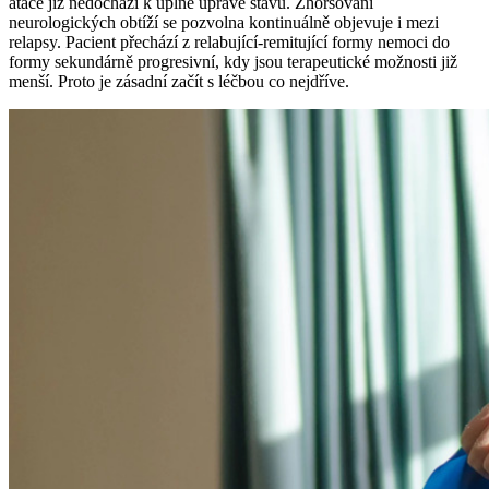
atace již nedochází k úplné úpravě stavu. Zhoršování
neurologických obtíží se pozvolna kontinuálně objevuje i mezi
relapsy. Pacient přechází z relabující-remitující formy nemoci do
formy sekundárně progresivní, kdy jsou terapeutické možnosti již
menší. Proto je zásadní začít s léčbou co nejdříve.