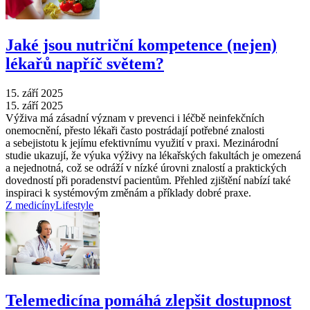
Jaké jsou nutriční kompetence (nejen)
lékařů napříč světem?
15. září 2025
15. září 2025
Výživa má zásadní význam v prevenci i léčbě neinfekčních
onemocnění, přesto lékaři často postrádají potřebné znalosti
a sebejistotu k jejímu efektivnímu využití v praxi. Mezinárodní
studie ukazují, že výuka výživy na lékařských fakultách je omezená
a nejednotná, což se odráží v nízké úrovni znalostí a praktických
dovedností při poradenství pacientům. Přehled zjištění nabízí také
inspiraci k systémovým změnám a příklady dobré praxe.
Z medicíny
Lifestyle
Telemedicína pomáhá zlepšit dostupnost