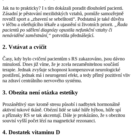
Jak na to prakticky? I s tím dokázali poradit dlouholetí pacienti.
Zásadní je pěstování mezilidských vztahů, pomůže samozřejmě
rovněž sport a „zbavení se sebelítosti“. Podstatná je také důvěra
v léčbu a ošetřujícího lékaře a ujasnění si životních priorit.
„Řada
pacientů po sdělení diagnózy opustila nefunkční vztahy či
nenáviděné zaměstnání,“
potvrdila přednášející.
2. Vstávat a cvičit
Časy, kdy bylo cvičení pacientům s RS zakazováno, jsou dávno
minulostí. Dnes již víme, že je zcela nezaměnitelnou součástí
terapie. Jednak zvyšuje schopnost kompenzovat neurologické
postižení, jednak má i neurogenní efekt, a tedy přímý pozitivní vliv
na zdraví centrálního nervového systému.
3. Obezita není otázka estetiky
Prozánětlivý stav kromě stresu působí i nadbytek hormonálně
aktivní tukové tkáně. Obézní lidé se také hůře hýbou, hůře spí
a příznaky RS se tak akcentují. Dále je prokázáno, že s obezitou
souvisí vyšší počet lézí na magnetické rezonanci.
4. Dostatek vitaminu D