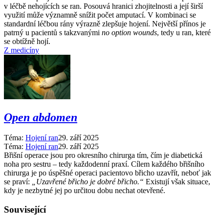
v léčbě nehojících se ran. Posouvá hranici zhojitelnosti a její širší
využití může významně snížit počet amputací. V kombinaci se
standardní léčbou rány výrazně zlepšuje hojení. Největší přínos je
patrný u pacientů s takzvanými
no option wounds
, tedy u ran, které
se obtížně hojí.
Z medicíny
Open abdomen
Téma:
Hojení ran
29. září 2025
Téma:
Hojení ran
29. září 2025
Břišní operace jsou pro okresního chirurga tím, čím je diabetická
noha pro sestru –⁠ tedy každodenní praxí. Cílem každého břišního
chirurga je po úspěšné operaci pacientovo břicho uzavřít, neboť jak
se praví:
„Uzavřené břicho je dobré břicho.“
Existují však situace,
kdy je nezbytné jej po určitou dobu nechat otevřené.
Související