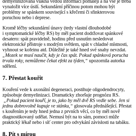
demyelinizovaná vlákna vedou informaci pomaleji a na vše je třeba
vynaložit více úsilí. Sekundární příčinou potom mohou být
problémy se spánkem související s křečemi či sfinkterovou
poruchou nebo i deprese.
Kromě léčby sekundární únavy (tedy vlastní dlouhodobé
i symptomatické léčby RS) by měl pacient dodržovat spánkové
desatero: spát pravidelně, hodinu před usnutím nesledovat
elektronické přístroje s modrým světlem, spát v chladné místnosti,
vyhnout se kofeinu atd. Důležité je také hned své snahy nevzdat.
„Mozek se musí naučit, kdy je čas spát. Pokud spánková porucha
trvala roky, nemůžeme čekat efekt za týden,“
upozornila autorka
sdělení.
7. Přestat kouřit
Kouření vede k axonální degeneraci, postihuje oligodendrocyty,
způsobuje demyelinizaci. Dramaticky zhoršuje prognózu RS.
„Pokud pacient kouří, je to, jako by měl dvě RS vedle sebe. Jen si
jednu dobrovolně kupuje ve stánku,“
glosovala přednášející. Přestat
s kouřením je tedy hned jedna z prvních věcí, co by měl nově
diagnostikovaný udělat. Nemusí být na to sám, pomoci může
praktický lékař nebo i síť center pro odvykání závislosti na tabáku.
8. Pít s mírou