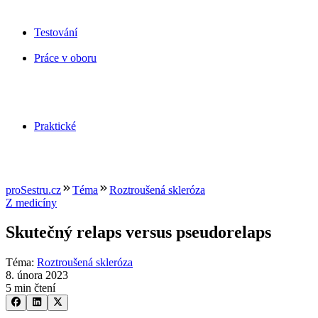
Testování
Práce v oboru
Praktické
proSestru.cz
Téma
Roztroušená skleróza
Z medicíny
Skutečný relaps versus pseudorelaps
Téma
:
Roztroušená skleróza
8. února 2023
5 min čtení