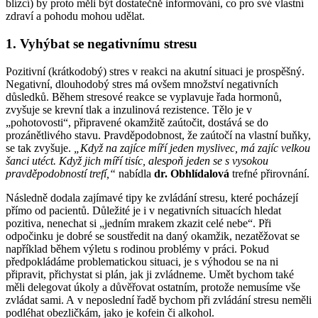
blízcí) by proto měli být dostatečně informováni, co pro své vlastní
zdraví a pohodu mohou udělat.
1. Vyhýbat se negativnímu stresu
Pozitivní (krátkodobý) stres v reakci na akutní situaci je prospěšný.
Negativní, dlouhodobý stres má ovšem množství negativních
důsledků. Během stresové reakce se vyplavuje řada hormonů,
zvyšuje se krevní tlak a inzulinová rezistence. Tělo je v
„pohotovosti“, připravené okamžitě zaútočit, dostává se do
prozánětlivého stavu. Pravděpodobnost, že zaútočí na vlastní buňky,
se tak zvyšuje.
„Když na zajíce míří jeden myslivec, má zajíc velkou
šanci utéct. Když jich míří tisíc, alespoň jeden se s vysokou
pravděpodobností trefí,“
nabídla
dr. Obhlídalová
trefné přirovnání.
Následně dodala zajímavé tipy ke zvládání stresu, které pocházejí
přímo od pacientů. Důležité je i v negativních situacích hledat
pozitiva, nenechat si „jedním mrakem zkazit celé nebe“. Při
odpočinku je dobré se soustředit na daný okamžik, nezatěžovat se
například během výletu s rodinou problémy v práci. Pokud
předpokládáme problematickou situaci, je s výhodou se na ni
připravit, přichystat si plán, jak ji zvládneme. Umět bychom také
měli delegovat úkoly a důvěřovat ostatním, protože nemusíme vše
zvládat sami. A v neposlední řadě bychom při zvládání stresu neměli
podléhat obezličkám, jako je kofein či alkohol.