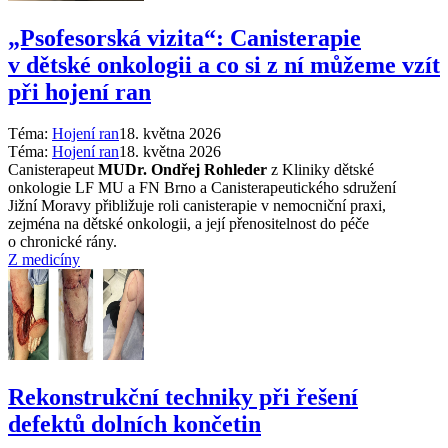
„Psofesorská vizita“: Canisterapie
v dětské onkologii a co si z ní můžeme vzít
při hojení ran
Téma:
Hojení ran
18. května 2026
Téma:
Hojení ran
18. května 2026
Canisterapeut
MUDr. Ondřej Rohleder
z Kliniky dětské
onkologie LF MU a FN Brno a Canisterapeutického sdružení
Jižní Moravy přibližuje roli canisterapie v nemocniční praxi,
zejména na dětské onkologii, a její přenositelnost do péče
o chronické rány.
Z medicíny
Rekonstrukční techniky při řešení
defektů dolních končetin