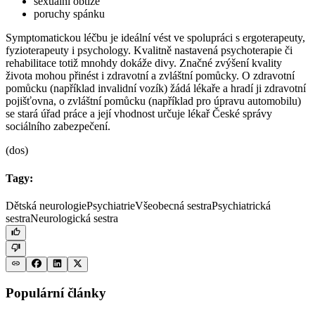
sexuální obtíže
poruchy spánku
Symptomatickou léčbu je ideální vést ve spolupráci s ergoterapeuty,
fyzioterapeuty i psychology. Kvalitně nastavená psychoterapie či
rehabilitace totiž mnohdy dokáže divy. Značné zvýšení kvality
života mohou přinést i zdravotní a zvláštní pomůcky. O zdravotní
pomůcku (například invalidní vozík) žádá lékaře a hradí ji zdravotní
pojišťovna, o zvláštní pomůcku (například pro úpravu automobilu)
se stará úřad práce a její vhodnost určuje lékař České správy
sociálního zabezpečení.
(dos)
Tagy:
Dětská neurologie
Psychiatrie
Všeobecná sestra
Psychiatrická
sestra
Neurologická sestra
Populární články