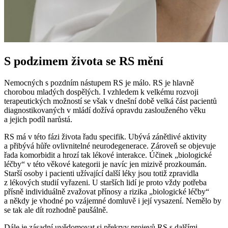
S podzimem života se RS mění
Nemocných s pozdním nástupem RS je málo. RS je hlavně
chorobou mladých dospělých. I vzhledem k velkému rozvoji
terapeutických možností se však v dnešní době velká část pacientů
diagnostikovaných v mládí dožívá opravdu zaslouženého věku
a jejich podíl narůstá.
RS má v této fázi života řadu specifik. Ubývá zánětlivé aktivity
a přibývá hůře ovlivnitelné neurodegenerace. Zároveň se objevuje
řada komorbidit a hrozí tak lékové interakce. Účinek „biologické
léčby“ v této věkové kategorii je navíc jen mizivě prozkoumán.
Starší osoby i pacienti užívající další léky jsou totiž zpravidla
z lékových studií vyřazeni. U starších lidí je proto vždy potřeba
přísně individuálně zvažovat přínosy a rizika „biologické léčby“
a někdy je vhodné po vzájemné domluvě i její vysazení. Nemělo by
se tak ale dít rozhodně paušálně.
Dále je zásadní uvědomovat si překryv projevů RS s dalšími