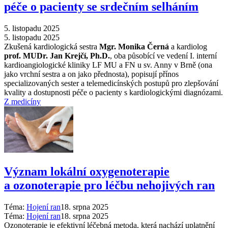
péče o pacienty se srdečním selháním
5. listopadu 2025
5. listopadu 2025
Zkušená kardiologická sestra
Mgr. Monika Černá
a kardiolog
prof. MUDr. Jan Krejčí, Ph.D.
, oba působící ve vedení I. interní
kardioangiologické kliniky LF MU a FN u sv. Anny v Brně (ona
jako vrchní sestra a on jako přednosta), popisují přínos
specializovaných sester a telemedicínských postupů pro zlepšování
kvality a dostupnosti péče o pacienty s kardiologickými diagnózami.
Z medicíny
Význam lokální oxygenoterapie
a ozonoterapie pro léčbu nehojivých ran
Téma:
Hojení ran
18. srpna 2025
Téma:
Hojení ran
18. srpna 2025
Ozonoterapie je efektivní léčebná metoda, která nachází uplatnění