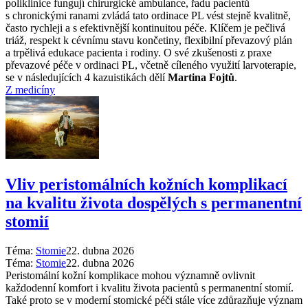
poliklinice fungují chirurgické ambulance, řadu pacientů
s chronickými ranami zvládá tato ordinace PL vést stejně kvalitně,
často rychleji a s efektivnější kontinuitou péče. Klíčem je pečlivá
triáž, respekt k cévnímu stavu končetiny, flexibilní převazový plán
a trpělivá edukace pacienta i rodiny. O své zkušenosti z praxe
převazové péče v ordinaci PL, včetně cíleného využití larvoterapie,
se v následujících 4 kazuistikách dělí
Martina Fojtů
.
Z medicíny
Vliv peristomálních kožních komplikací
na kvalitu života dospělých s permanentní
stomií
Téma:
Stomie
22. dubna 2026
Téma:
Stomie
22. dubna 2026
Peristomální kožní komplikace mohou významně ovlivnit
každodenní komfort i kvalitu života pacientů s permanentní stomií.
Také proto se v moderní stomické péči stále více zdůrazňuje význam