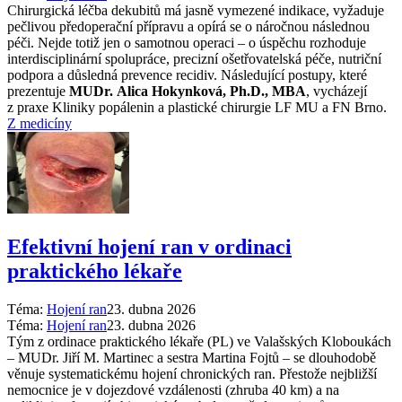
Chirurgická léčba dekubitů má jasně vymezené indikace, vyžaduje
pečlivou předoperační přípravu a opírá se o náročnou následnou
péči. Nejde totiž jen o samotnou operaci –⁠ o úspěchu rozhoduje
interdisciplinární spolupráce, precizní ošetřovatelská péče, nutriční
podpora a důsledná prevence recidiv. Následující postupy, které
prezentuje
MUDr. Alica Hokynková, Ph.D., MBA
, vycházejí
z praxe Kliniky popálenin a plastické chirurgie LF MU a FN Brno.
Z medicíny
Efektivní hojení ran v ordinaci
praktického lékaře
Téma:
Hojení ran
23. dubna 2026
Téma:
Hojení ran
23. dubna 2026
Tým z ordinace praktického lékaře (PL) ve Valašských Kloboukách
–⁠ MUDr. Jiří M. Martinec a sestra Martina Fojtů –⁠ se dlouhodobě
věnuje systematickému hojení chronických ran. Přestože nejbližší
nemocnice je v dojezdové vzdálenosti (zhruba 40 km) a na