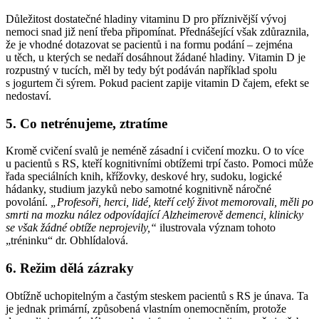
Důležitost dostatečné hladiny vitaminu D pro příznivější vývoj
nemoci snad již není třeba připomínat. Přednášející však zdůraznila,
že je vhodné dotazovat se pacientů i na formu podání –⁠ zejména
u těch, u kterých se nedaří dosáhnout žádané hladiny. Vitamin D je
rozpustný v tucích, měl by tedy být podáván například spolu
s jogurtem či sýrem. Pokud pacient zapije vitamin D čajem, efekt se
nedostaví.
5. Co netrénujeme, ztratíme
Kromě cvičení svalů je neméně zásadní i cvičení mozku. O to více
u pacientů s RS, kteří kognitivními obtížemi trpí často. Pomoci může
řada speciálních knih, křížovky, deskové hry, sudoku, logické
hádanky, studium jazyků nebo samotné kognitivně náročné
povolání.
„Profesoři, herci, lidé, kteří celý život memorovali, měli po
smrti na mozku nález odpovídající Alzheimerově demenci, klinicky
se však žádné obtíže neprojevily,“
ilustrovala význam tohoto
„tréninku“ dr. Obhlídalová.
6. Režim dělá zázraky
Obtížně uchopitelným a častým steskem pacientů s RS je únava. Ta
je jednak primární, způsobená vlastním onemocněním, protože