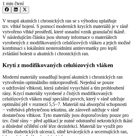
1 min čtení
V terapii akutních i chronických ran se s výhodou uplatňuje
tzv. vlhké hojení. S pomocí moderních krycích materiálů je v ráně
vytvořeno vlhké prostředí, které usnadní vznik granulační tkáně.
V následujícím článku jsou shrnuty informace o materiálech
vyrobených z modifikovaných celulózových vláken a jejich možné
kombinaci s lokálními nesteroidními antirevmatiky pro lepší
zvládání bolesti u akutních i chronických ran.
Krytí z modifikovaných celulózových vláken
Moderní materiály usnadňují hojení akutních i chronických ran
vytvořením optimálního mikroprostředí. Nejedná se pouze
o udržování vlhkosti, která zabrání vysychání a tím prohloubení
rány. Krycí materiály vyrobené z čistých modifikovaných
celulózových vláken mají speciální povrch, který v ráně udržuje
optimální pH v rozmezí 5,5−7. Materiál má absorpční schopnosti
−⁠ vstřebává přebytečnou tekutinu, ale zároveň udržuje v ráně
dostatečnou vlhkost. Tyto materiály jsou doporučovány pouze pro
tzv. čisté rány −⁠ před aplikací je nutné odstranění nekrotických tkání
a důsledné očištění celé léze dezinfekcí. Materiál lze využít pro
léčbu diabetických ulcerací, silně krvácejících a secernujících ran,