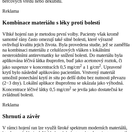
bércových vředů nebo dekubitů.
Reklama
Kombinace materiálu s léky proti bolesti
Vlhké hojení ran je metodou první volby. Pacienty však kromě
samotné rány často omezují také silné bolesti, které výrazně
ovlivňují kvalitu jejich života. Byla provedena studie, jež se zaměřila
na kombinaci materiálu z celulózových vláken s lokálními
nesteroidními antirevmatiky ke snížení bolesti. Do materiálu byla
aplikována léčivá látka ibuprofen, buď jako acetonový roztok, či
2
2
jako suspenze v koncentracích 0,5 mg⁠/⁠cm
a 1 g⁠/⁠cm
. Upravené
krytí bylo následně aplikováno pacientům. Vrstvený materiál
umožnil ponechání krytí
in situ
po delší dobu bez nutnosti převazu
(2−3 dny). Lokální aplikace ibuprofenu se ukázala jako výhodná.
2
Koncentrace léčivé látky 0,5 mg⁠/⁠cm
se jevila jako dostatečná ke
zvládnutí bolesti.
Reklama
Shrnutí a závěr
V rámci hojení ran lze využít široké spektrum moderních materiálů,