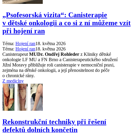
„Psofesorská vizita“: Canisterapie
v dětské onkologii a co si z ní můžeme vzít
při hojení ran
Téma:
Hojení ran
18. května 2026
Téma:
Hojení ran
18. května 2026
Canisterapeut
MUDr. Ondřej Rohleder
z Kliniky dětské
onkologie LF MU a FN Brno a Canisterapeutického sdružení
Jižní Moravy přibližuje roli canisterapie v nemocniční praxi,
zejména na dětské onkologii, a její přenositelnost do péče
o chronické rány.
Z medicíny
Rekonstrukční techniky při řešení
defektů dolních končetin