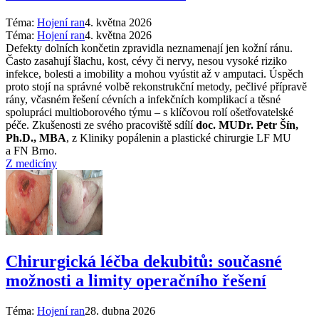
Téma:
Hojení ran
4. května 2026
Téma:
Hojení ran
4. května 2026
Defekty dolních končetin zpravidla neznamenají jen kožní ránu.
Často zasahují šlachu, kost, cévy či nervy, nesou vysoké riziko
infekce, bolesti a imobility a mohou vyústit až v amputaci. Úspěch
proto stojí na správné volbě rekonstrukční metody, pečlivé přípravě
rány, včasném řešení cévních a infekčních komplikací a těsné
spolupráci multioborového týmu –⁠ s klíčovou rolí ošetřovatelské
péče. Zkušenosti ze svého pracoviště sdílí
doc. MUDr. Petr Šín,
Ph.D., MBA
, z Kliniky popálenin a plastické chirurgie LF MU
a FN Brno.
Z medicíny
Chirurgická léčba dekubitů: současné
možnosti a limity operačního řešení
Téma:
Hojení ran
28. dubna 2026