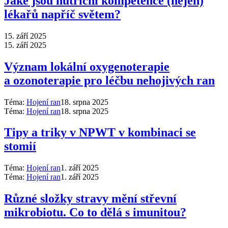
Jaké jsou nutriční kompetence (nejen)
lékařů napříč světem?
15. září 2025
15. září 2025
Význam lokální oxygenoterapie
a ozonoterapie pro léčbu nehojivých ran
Téma:
Hojení ran
18. srpna 2025
Téma:
Hojení ran
18. srpna 2025
Tipy a triky v NPWT v kombinaci se
stomií
Téma:
Hojení ran
1. září 2025
Téma:
Hojení ran
1. září 2025
Různé složky stravy mění střevní
mikrobiotu. Co to dělá s imunitou?