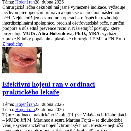
Téma:
Hojení ran
28. dubna 2026
Chirurgická léčba dekubitů má jasně vymezené indikace, vyžaduje
pečlivou předoperační přípravu a opírá se o náročnou následnou
péči. Nejde totiž jen o samotnou operaci –⁠ o úspěchu rozhoduje
interdisciplinární spolupráce, precizní ošetřovatelská péče, nutriční
podpora a důsledná prevence recidiv. Následující postupy, které
prezentuje
MUDr. Alica Hokynková, Ph.D., MBA
, vycházejí
z praxe Kliniky popálenin a plastické chirurgie LF MU a FN Brno.
Z medicíny
Efektivní hojení ran v ordinaci
praktického lékaře
Téma:
Hojení ran
23. dubna 2026
Téma:
Hojení ran
23. dubna 2026
Tým z ordinace praktického lékaře (PL) ve Valašských Kloboukách
–⁠ MUDr. Jiří M. Martinec a sestra Martina Fojtů –⁠ se dlouhodobě
věnuje systematickému hojení chronických ran. Přestože nejbližší
nemocnice je v dojezdové vzdálenosti (zhruba 40 km) a na