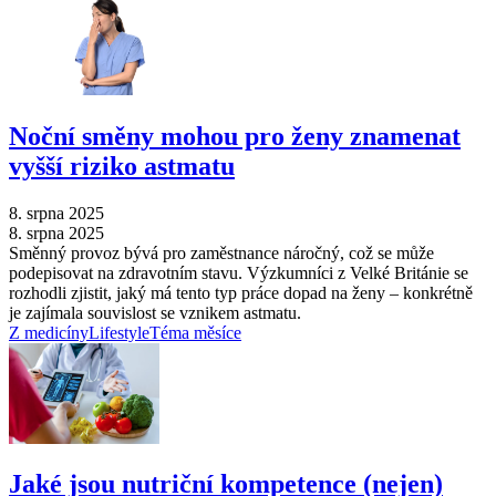
Noční směny mohou pro ženy znamenat
vyšší riziko astmatu
8. srpna 2025
8. srpna 2025
Směnný provoz bývá pro zaměstnance náročný, což se může
podepisovat na zdravotním stavu. Výzkumníci z Velké Británie se
rozhodli zjistit, jaký má tento typ práce dopad na ženy –⁠ konkrétně
je zajímala souvislost se vznikem astmatu.
Z medicíny
Lifestyle
Téma měsíce
Jaké jsou nutriční kompetence (nejen)