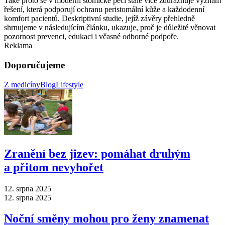
Také proto se v moderní stomické péči stále více zdůrazňuje význam
řešení, která podporují ochranu peristomální kůže a každodenní
komfort pacientů. Deskriptivní studie, jejíž závěry přehledně
shrnujeme v následujícím článku, ukazuje, proč je důležité věnovat
pozornost prevenci, edukaci i včasné odborné podpoře.
Reklama
Doporučujeme
Z medicíny
Blog
Lifestyle
Zranění bez jizev: pomáhat druhým
a přitom nevyhořet
12. srpna 2025
12. srpna 2025
Noční směny mohou pro ženy znamenat