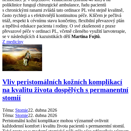
poliklinice fungují chirurgické ambulance, řadu pacientů
s chronickými ranami zvládá tato ordinace PL vést stejně kvalitně,
často rychleji a s efektivnější kontinuitou péče. Klíčem je pečlivá
triáž, respekt k cévnímu stavu končetiny, flexibilní převazový plán
a trpělivá edukace pacienta i rodiny. O své zkušenosti z praxe
převazové péče v ordinaci PL, včetně cíleného využití larvoterapie,
se v následujících 4 kazuistikách dělí
Martina Fojtů
.
Z medicíny
Vliv peristomálních kožních komplikací
na kvalitu života dospělých s permanentní
stomií
Téma:
Stomie
22. dubna 2026
Téma:
Stomie
22. dubna 2026
Peristomální kožní komplikace mohou významně ovlivnit
každodenní komfort i kvalitu života pacientů s permanentní stomií.