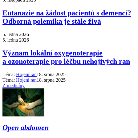
Eutanazie na žádost pacientů s demencí?
Odborná polemika je stále živá
5. ledna 2026
5. ledna 2026
Význam lokální oxygenoterapie
a ozonoterapie pro léčbu nehojivých ran
Téma:
Hojení ran
18. srpna 2025
Téma:
Hojení ran
18. srpna 2025
Z medicíny
Open abdomen