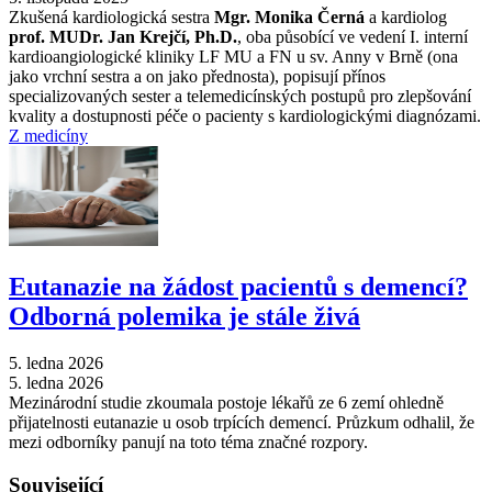
Zkušená kardiologická sestra
Mgr. Monika Černá
a kardiolog
prof. MUDr. Jan Krejčí, Ph.D.
, oba působící ve vedení I. interní
kardioangiologické kliniky LF MU a FN u sv. Anny v Brně (ona
jako vrchní sestra a on jako přednosta), popisují přínos
specializovaných sester a telemedicínských postupů pro zlepšování
kvality a dostupnosti péče o pacienty s kardiologickými diagnózami.
Z medicíny
Eutanazie na žádost pacientů s demencí?
Odborná polemika je stále živá
5. ledna 2026
5. ledna 2026
Mezinárodní studie zkoumala postoje lékařů ze 6 zemí ohledně
přijatelnosti eutanazie u osob trpících demencí. Průzkum odhalil, že
mezi odborníky panují na toto téma značné rozpory.
Související