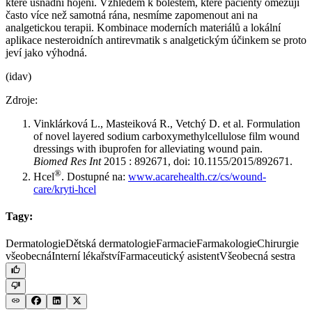
které usnadní hojení. Vzhledem k bolestem, které pacienty omezují
často více než samotná rána, nesmíme zapomenout ani na
analgetickou terapii. Kombinace moderních materiálů a lokální
aplikace nesteroidních antirevmatik s analgetickým účinkem se proto
jeví jako výhodná.
(idav)
Zdroje:
Vinklárková L., Masteiková R., Vetchý D. et al. Formulation
of novel layered sodium carboxymethylcellulose film wound
dressings with ibuprofen for alleviating wound pain.
Biomed Res Int
2015 : 892671, doi: 10.1155/2015/892671.
®
Hcel
. Dostupné na:
www.acarehealth.cz/cs/wound-
care/kryti-hcel
Tagy:
Dermatologie
Dětská dermatologie
Farmacie
Farmakologie
Chirurgie
všeobecná
Interní lékařství
Farmaceutický asistent
Všeobecná sestra