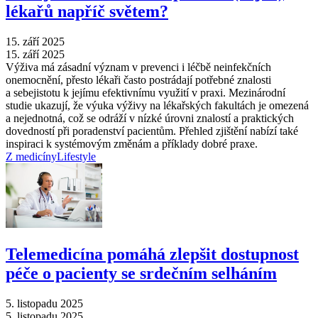
lékařů napříč světem?
15. září 2025
15. září 2025
Výživa má zásadní význam v prevenci i léčbě neinfekčních
onemocnění, přesto lékaři často postrádají potřebné znalosti
a sebejistotu k jejímu efektivnímu využití v praxi. Mezinárodní
studie ukazují, že výuka výživy na lékařských fakultách je omezená
a nejednotná, což se odráží v nízké úrovni znalostí a praktických
dovedností při poradenství pacientům. Přehled zjištění nabízí také
inspiraci k systémovým změnám a příklady dobré praxe.
Z medicíny
Lifestyle
Telemedicína pomáhá zlepšit dostupnost
péče o pacienty se srdečním selháním
5. listopadu 2025
5. listopadu 2025