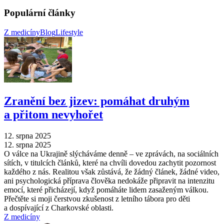
Populární články
Z medicíny
Blog
Lifestyle
Zranění bez jizev: pomáhat druhým
a přitom nevyhořet
12. srpna 2025
12. srpna 2025
O válce na Ukrajině slýcháváme denně –⁠ ve zprávách, na sociálních
sítích, v titulcích článků, které na chvíli dovedou zachytit pozornost
každého z nás. Realitou však zůstává, že žádný článek, žádné video,
ani psychologická příprava člověka nedokáže připravit na intenzitu
emocí, které přicházejí, když pomáháte lidem zasaženým válkou.
Přečtěte si moji čerstvou zkušenost z letního tábora pro děti
a dospívající z Charkovské oblasti.
Z medicíny