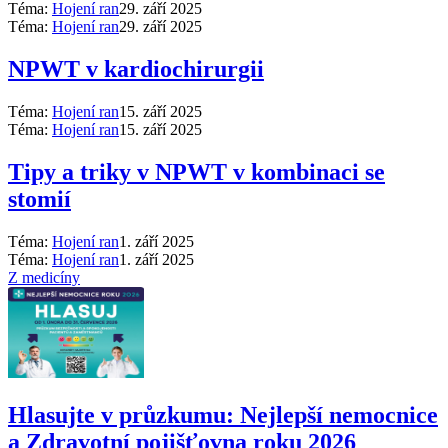
Téma:
Hojení ran
29. září 2025
Téma:
Hojení ran
29. září 2025
NPWT v kardiochirurgii
Téma:
Hojení ran
15. září 2025
Téma:
Hojení ran
15. září 2025
Tipy a triky v NPWT v kombinaci se
stomií
Téma:
Hojení ran
1. září 2025
Téma:
Hojení ran
1. září 2025
Z medicíny
Hlasujte v průzkumu: Nejlepší nemocnice
a Zdravotní pojišťovna roku 2026