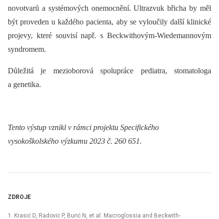
novotvarů a systémových onemocnění. Ultrazvuk břicha by měl
být proveden u každého pacienta, aby se vyloučily další klinické
projevy, které souvisí např. s Beckwithovým-Wiedemannovým
syndromem.
Důležitá je mezioborová spolupráce pediatra, stomatologa
a genetika.
Tento výstup vznikl v rámci projektu Specifického
vysokoškolského výzkumu 2023 č. 260
651.
ZDROJE
1. Krasić D, Radović P, Burić N, et al. Macroglossia and Beckwith-