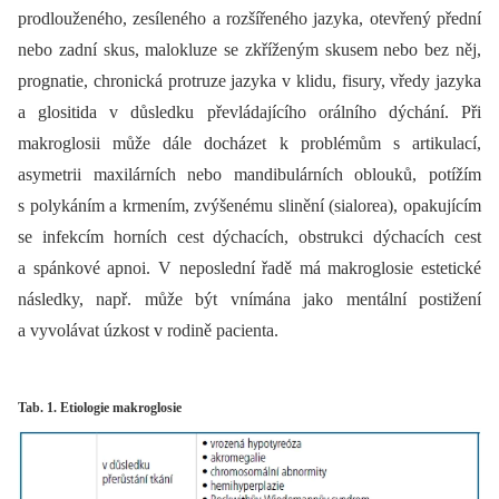
prodlouženého, zesíleného a rozšířeného jazyka, otevřený přední
nebo zadní skus, malokluze se zkříženým skusem nebo bez něj,
prognatie, chronická protruze jazyka v klidu, fisury, vředy jazyka
a glositida v důsledku převládajícího orálního dýchání. Při
makroglosii může dále docházet k problémům s artikulací,
asymetrii maxilárních nebo mandibulárních oblouků, potížím
s polykáním a krmením, zvýšenému slinění (sialorea), opakujícím
se infekcím horních cest dýchacích, obstrukci dýchacích cest
a spánkové apnoi. V neposlední řadě má makroglosie estetické
následky, např. může být vnímána jako mentální postižení
a vyvolávat úzkost v rodině pacienta.
Tab. 1. Etiologie makroglosie