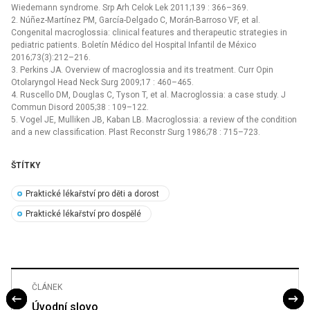
Wiedemann syndrome. Srp Arh Celok Lek 2011;139 : 366–369.
2. Núñez-Martínez PM, García-Delgado C, Morán-Barroso VF, et al.
Congenital macroglossia: clinical features and therapeutic strategies in
pediatric patients. Boletín Médico del Hospital Infantil de México
2016;73(3):212–216.
3. Perkins JA. Overview of macroglossia and its treatment. Curr Opin
Otolaryngol Head Neck Surg 2009;17 : 460–465.
4. Ruscello DM, Douglas C, Tyson T, et al. Macroglossia: a case study. J
Commun Disord 2005;38 : 109–122.
5. Vogel JE, Mulliken JB, Kaban LB. Macroglossia: a review of the condition
and a new classification. Plast Reconstr Surg 1986;78 : 715–723.
ŠTÍTKY
Praktické lékařství pro děti a dorost
Praktické lékařství pro dospělé
ČLÁNEK
Úvodní slovo