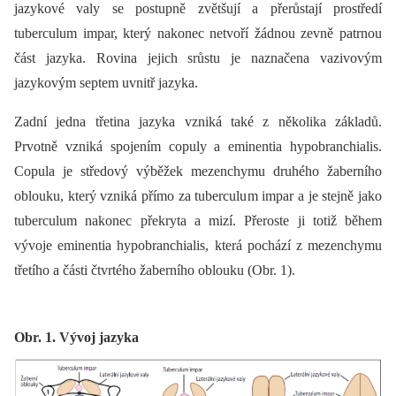
jazykové valy se postupně zvětšují a přerůstají prostředí
tuberculum impar, který nakonec netvoří žádnou zevně patrnou
část jazyka. Rovina jejich srůstu je naznačena vazivovým
jazykovým septem uvnitř jazyka.
Zadní jedna třetina jazyka vzniká také z několika základů.
Prvotně vzniká spojením copuly a eminentia hypobranchialis.
Copula je středový výběžek mezenchymu druhého žaberního
oblouku, který vzniká přímo za tuberculum impar a je stejně jako
tuberculum nakonec překryta a mizí. Přeroste ji totiž během
vývoje eminentia hypobranchialis, která pochází z mezenchymu
třetího a části čtvrtého žaberního oblouku (Obr. 1).
Obr. 1. Vývoj jazyka