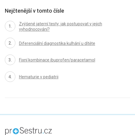
Nejčtenější v tomto čísle
Zvýšené jaterní testy: jak postupovat v jejich
vyhodnocování?
Diferenciální diagnostika kulhání u dítěte
Fixní kombinace ibuprofen/paracetamol
Hematurie v pediatrii
proLékaře.cz