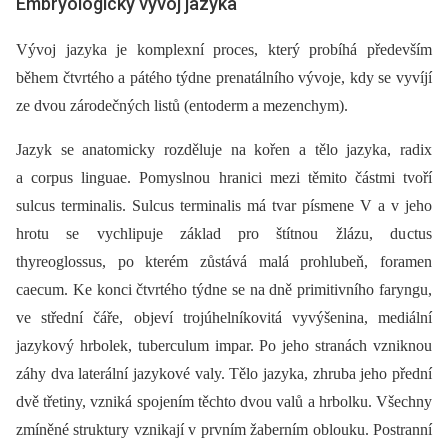
Embryologický vývoj jazyka
Vývoj jazyka je komplexní proces, který probíhá především
během čtvrtého a pátého týdne prenatálního vývoje, kdy se vyvíjí
ze dvou zárodečných listů (entoderm a mezenchym).
Jazyk se anatomicky rozděluje na kořen a tělo jazyka, radix
a corpus linguae. Pomyslnou hranici mezi těmito částmi tvoří
sulcus terminalis. Sulcus terminalis má tvar písmene V a v jeho
hrotu se vychlipuje základ pro štítnou žlázu, du ctus
thyreoglossus, po kterém zůstává malá prohlubeň, foramen
caecum. Ke konci čtvrtého týdne se na dně primitivního faryngu,
ve střední čáře, objeví trojúhelníkovitá vyvýšenina, mediální
jazykový hrbolek, tuberculum impar. Po jeho stranách vzniknou
záhy dva laterální jazykové valy. Tělo jazyka, zhruba jeho přední
dvě třetiny, vzniká spojením těchto dvou valů a hrbolku. Všechny
zmíněné struktury vznikají v prvním žaberním oblouku. Postranní