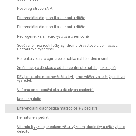
Nové registrace EMA
Diferenciální diagnostika kulhání u dítěte
Diferenciální diagnostika kulhání u dítěte
Neurogenetika a neurovývojová onemocnění
Současné možnosti léčby syndromu Dravetové a Lennoxova-
Gastautova syndromu
Genetika v kardiologii, problematika náhlé srdeční smrti
Směrnice pro dětskou a adolescentní stomatologickou péči
Dřív jsme toho moc nevěděli a byli jsme vděčni za každý pozitivní
výsledek
Vzácná onemocnění oka u dětských pacientů
Konsanguinita
Diferenciální diagnostika makroglosie v pediatrii
Hematurie v pediatrii
Vitamin B
v kojeneckém věku: význam, důsledky a příčiny jeho
12
deficitu