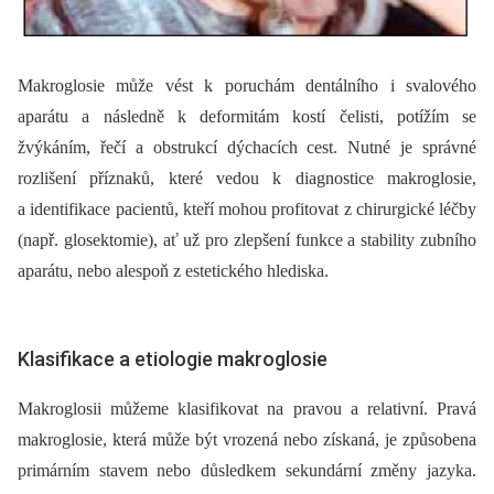
Makroglosie může vést k poruchám dentálního i svalového
aparátu a následně k deformitám kostí čelisti, potížím se
žvýkáním, řečí a obstrukcí dýchacích cest. Nutné je správné
rozlišení příznaků, které vedou k diagnostice makroglosie,
a identifikace pacientů, kteří mohou profitovat z chirurgické léčby
(např. glosektomie), ať už pro zlepšení funkce a stability zubního
aparátu, nebo alespoň z estetického hlediska.
Klasifikace a etiologie makroglosie
Makroglosii můžeme klasifikovat na pravou a relativní. Pravá
makroglosie, která může být vrozená nebo získaná, je způsobena
primárním stavem nebo důsledkem sekundární změny jazyka.