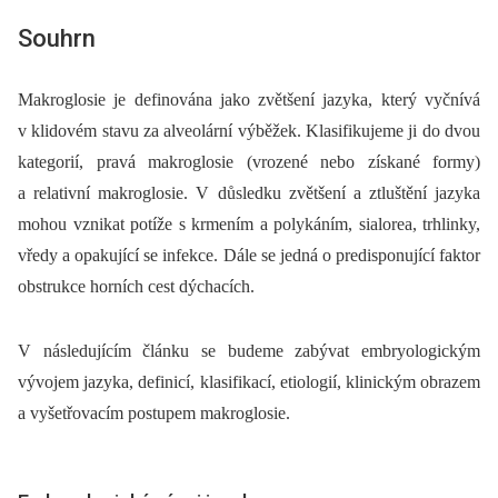
Souhrn
Makroglosie je definována jako zvětšení jazyka, který vyčnívá
v klidovém stavu za alveolární výběžek. Klasifikujeme ji do dvou
kategorií, pravá makroglosie (vrozené nebo získané formy)
a relativní makroglosie. V důsledku zvětšení a ztluštění jazyka
mohou vznikat potíže s krmením a polykáním, sialorea, trhlinky,
vředy a opakující se infekce. Dále se jedná o predisponující faktor
obstrukce horních cest dýchacích.
V následujícím článku se budeme zabývat embryologickým
vývojem jazyka, definicí, klasifikací, etiologií, klinickým obrazem
a vyšetřovacím postupem makroglosie.