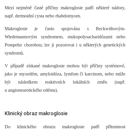
Mezi nejméně časté příčiny makroglosie patří některé nádory,
např. dermoidní cysta nebo rhabdomyom.
Makroglosie je často spojována s Beck­withovým-
Wiedemannovým syndromem, mukopolysacharidózami nebo
Pompeho chorobou; lze ji pozorovat i u některých genetických
syndromů.
V případě získané makroglosie mohou být příčiny systémové,
jako je myxedém, amyloidóza, lymfom či karcinom, nebo může
být následkem reaktivních lokálních změn (např.
u angioneurotického edému).
Klinický obraz makroglosie
Do klinického obrazu makroglosie patří přítomnost