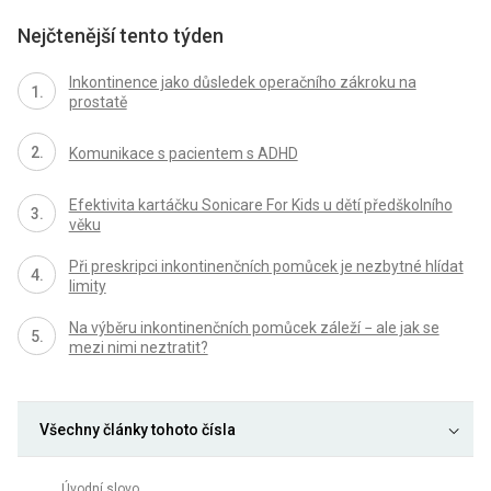
Nejčtenější tento týden
Inkontinence jako důsledek operačního zákroku na
prostatě
Komunikace s pacientem s ADHD
Efektivita kartáčku Sonicare For Kids u dětí předškolního
věku
Při preskripci inkontinenčních pomůcek je nezbytné hlídat
limity
Na výběru inkontinenčních pomůcek záleží − ale jak se
mezi nimi neztratit?
Všechny články tohoto čísla
Úvodní slovo