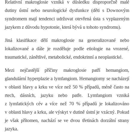
Relativní makroglosie vzniká v důsledku disproporčně malé
dutiny ústní nebo neurologické dysfunkce (děti s Downovým
syndromem mají tendenci udržovat otevřená ústa s vyplazeným
jazykem z důvodu hypotonie, která bývá u tohoto syndromu).
Jiná klasifikace dělí makroglosie na generalizované nebo
lokalizované a dále je rozděluje podle etiologie na vrozené,
traumatické, zánětlivé, metabolické, endokrinní a neoplastické.
Mezi nejčastější příčiny makroglosie patří hemangiom,
glandulární hyperplazie a lymfangiom. Hemangiomy se nacházejí
v oblasti hlavy a krku ve více než 50 % případů, méně často na
rtech, dásních, jazyku nebo patře. Lymfangiom vzniká
z lymfatických cév a více než 70 % případů je lokalizováno
v oblasti hlavy a krku, ale výskyt v dutině ústní je vzácný. Pokud
je však přítomen, nachází se ve dvou třetinách dorzální strany
jazyka.