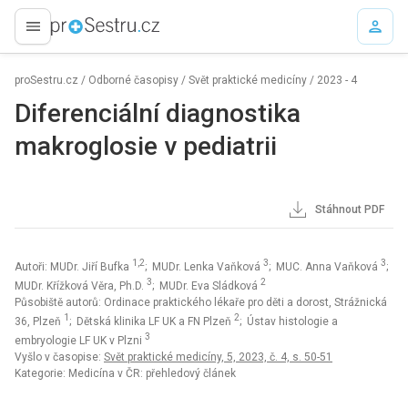
proLékaře.cz
proSestru.cz
/
Odborné časopisy
/
Svět praktické medicíny
/
2023 - 4
Diferenciální diagnostika
makroglosie v pediatrii
Stáhnout PDF
1,2
3
3
Autoři: MUDr. Jiří Bufka
; MUDr. Lenka Vaňková
; MUC. Anna Vaňková
;
3
2
MUDr. Křížková Věra, Ph.D.
; MUDr. Eva Sládková
Působiště autorů: Ordinace praktického lékaře pro děti a dorost, Strážnická
1
2
36, Plzeň
; Dětská klinika LF UK a FN Plzeň
; Ústav histologie a
3
embryologie LF UK v Plzni
Vyšlo v časopise:
Svět praktické medicíny, 5, 2023, č. 4, s. 50-51
Kategorie: Medicína v ČR: přehledový článek