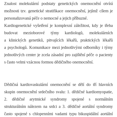
Znalost molekulární podstaty genetických onemocnění otvírá
možnosti tzv. genetické stratifikace onemocnění, jejímž cílem je
personalizovaná péče o nemocné a jejich příbuzné.
Kardiogenetické vyšetření je komplexní záležitost, kdy je třeba
budovat mezioborové týmy kardiologů, molekulárních
a klinických genetiků, pitvajících lékařů, praktických lékařů
a psychologů. Komunikace mezi jednotlivými odborníky i týmy
jednotlivých center je zcela zásadní pro zajištění péče o pacienty
s často velmi vzácnou formou dědičného onemocnění.
Dědičná kardiovaskulární onemocnění se dělí do tří hlavních
skupin onemocnění srdečního svalu: 1. dědičné kardiomyopatie,
2. dědičné arytmické syndromy spojené s normálním
strukturálním nálezem na srdci a 3. dědičné aortální syndromy
často spojené s chlopenními vadami typu bikuspidální aortální