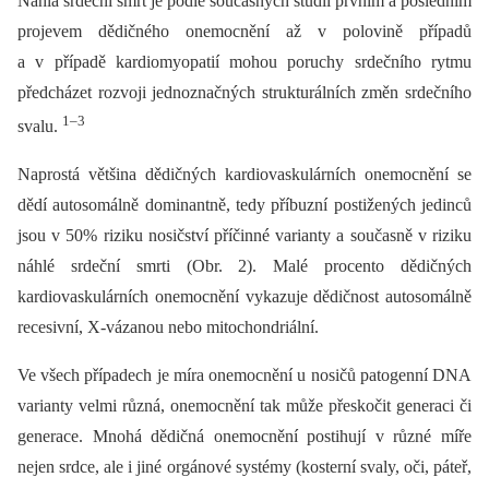
Náhlá srdeční smrt je podle současných studií prvním a posledním
projevem dědičného onemocnění až v polovině případů
a v případě kardiomyopatií mohou poruchy srdečního rytmu
předcházet rozvoji jednoznačných strukturálních změn srdečního
1–3
svalu.
Naprostá většina dědičných kardiovaskulárních onemocnění se
dědí autosomálně dominantně, tedy příbuzní postižených jedinců
jsou v 50% riziku nosičství příčinné varianty a současně v riziku
náhlé srdeční smrti (Obr. 2). Malé procento dědičných
kardiovaskulárních onemocnění vykazuje dědičnost autosomálně
recesivní, X-vázanou nebo mitochondriální.
Ve všech případech je míra onemocnění u nosičů patogenní DNA
varianty velmi různá, onemocnění tak může přeskočit generaci či
generace. Mnohá dědičná onemocnění postihují v různé míře
nejen srdce, ale i jiné orgánové systémy (kosterní svaly, oči, páteř,