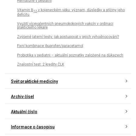
Hematurie v pediatrii
Vitamin B
v kojeneckém věku: význam, důsledky a příčiny jeho
12
deficitu
Využití vícevalentních pneumokokových vakcín v ordinaci
praktického lékaře
Zvýšené jaterní testy: jak postupovat v jejich vyhodnocování?
Fixní kombinace ibuprofen/paracetamol
Probiotika v pediatrii – aktuální poznatky založené na důkazech
Znalostní test: 2 kredity ČLK
Svět praktické medicíny
Archiv čísel
Aktuální číslo
Informace o časopisu