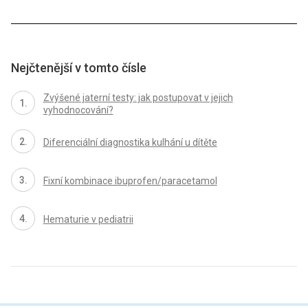
Nejčtenější v tomto čísle
Zvýšené jaterní testy: jak postupovat v jejich
vyhodnocování?
Diferenciální diagnostika kulhání u dítěte
Fixní kombinace ibuprofen/paracetamol
Hematurie v pediatrii