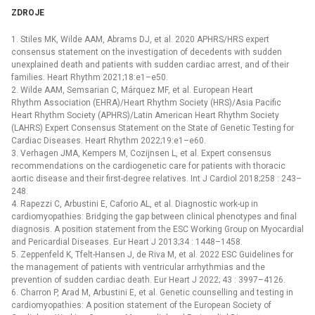
ZDROJE
1. Stiles MK, Wilde AAM, Abrams DJ, et al. 2020 APHRS/HRS expert
consensus statement on the investigation of decedents with sudden
unexplained death and patients with sudden cardiac arrest, and of their
families. Heart Rhythm 2021;18:e1–e50.
2. Wilde AAM, Semsarian C, Márquez MF, et al. European Heart
Rhythm Association (EHRA)/Heart Rhythm Society (HRS)/Asia Pacific
Heart Rhythm Society (APHRS)/Latin American Heart Rhythm Society
(LAHRS) Expert Consensus Statement on the State of Genetic Testing for
Cardiac Diseases. Heart Rhythm 2022;19:e1–e60.
3. Verhagen JMA, Kempers M, Cozijnsen L, et al. Expert consensus
recommendations on the cardiogenetic care for patients with thoracic
aortic disease and their first-degree relatives. Int J Cardiol 2018;258 : 243–
248.
4. Rapezzi C, Arbustini E, Caforio AL, et al. Diagnostic work-up in
cardiomyopathies: Bridging the gap between clinical phenotypes and final
diagnosis. A position statement from the ESC Working Group on Myocardial
and Pericardial Diseases. Eur Heart J 2013;34 : 1448–1458.
5. Zeppenfeld K, Tfelt-Hansen J, de Riva M, et al. 2022 ESC Guidelines for
the management of patients with ventricular arrhythmias and the
prevention of sudden cardiac death. Eur Heart J 2022; 43 : 3997–4126.
6. Charron P, Arad M, Arbustini E, et al. Genetic counselling and testing in
cardiomyopathies: A position statement of the European Society of