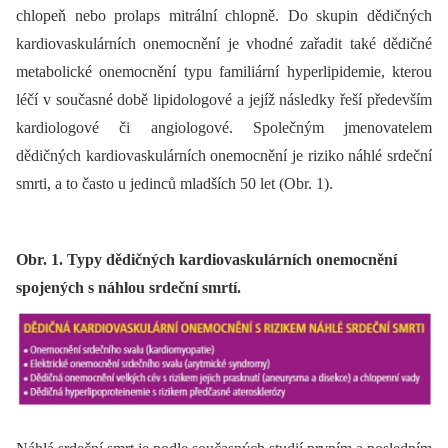
chlopeň nebo prolaps mitrální chlopně. Do skupin dědičných
kardiovaskulárních onemocnění je vhodné zařadit také dědičné
metabolické onemocnění typu familiární hyperlipidemie, kterou
léčí v současné době lipidologové a jejíž následky řeší především
kardiologové či angiologové. Společným jmenovatelem
dědičných kardiovaskulárních onemocnění je riziko náhlé srdeční
smrti, a to často u jedinců mladších 50 let (Obr. 1).
Obr. 1. Typy dědičných kardiovaskulárních onemocnění
spojených s náhlou srdeční smrtí.