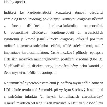
klouby apod.).
Indikaci ke kardiogenetické konzultaci stanoví ošetřující
kardiolog nebo lipidolog, pokud zjistil klinickou diagnózu některé
z forem dědičného kardiovaskulárního onemocnění.
U potenciálně dědičných kardiomyopatií či arytmických
syndromů je kromě jasné klinické diagnózy důležitá pozitivní
rodinná anamnéza srdečního selhání, náhlé srdeční smrti, nutné
implantace kardio­stimulátoru, časné mozkové příhody, epilepsie
a dalších možných multiorgánových postižení v rodině (Obr. 3).
V případě akutní disekce aorty, koronární cévy nebo karotid je
třeba myslet na dědičnou aortopatii.
Na familiární hypercholesterolemii je potřeba myslet při hladinách
LDL-cholesterolu nad 5 mmol/l, při výskytu šlachových xantomů
a srdečním infarktu (či jiných komplikacích aterosklerózy)
u mužů mladších 50 let a u žen mladších 60 let jak v osobní, tak