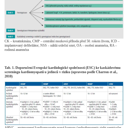
CK – kreatinkináza, CMP – centrální mozková příhoda před 50. rokem života, ICD –
implantovaný defibrilátor, NSS – náhlá srdeční smrt, OA – osobní anamnéza, RA –
rodinná anamnéza
Tab. 1. Doporučení Evropské kardiologické společnosti (ESC) ke kaskádovému
screeningu kardiomyopatií u jedinců v riziku (upraveno podle Charron et al.,
2010)
ARVC – arytmogenní kardiomyopatie pravé komory (arrhythmogenic right ventricular