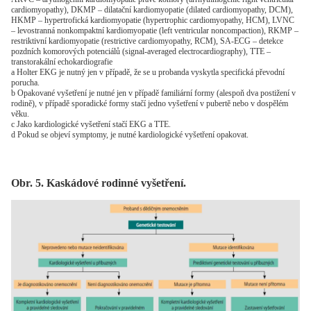
cardiomyopathy), DKMP – dilatační kardiomyopatie (dilated cardiomyopathy, DCM),
HKMP – hypertrofická kardiomyopatie (hypertrophic cardiomyopathy, HCM), LVNC
– levostranná nonkompaktní kardiomyopatie (left ventricular noncompaction), RKMP –
restriktivní kardiomyopatie (restrictive cardiomyopathy, RCM), SA-ECG – detekce
pozdních komorových potenciálů (signal-averaged electrocardiography), TTE –
transtorakální echokardiografie
a Holter EKG je nutný jen v případě, že se u probanda vyskytla specifická převodní
porucha.
b Opakované vyšetření je nutné jen v případě familiární formy (alespoň dva postižení v
rodině), v případě sporadické formy stačí jedno vyšetření v pubertě nebo v dospělém
věku.
c Jako kardiologické vyšetření stačí EKG a TTE.
d Pokud se objeví symptomy, je nutné kardiologické vyšetření opakovat.
Obr. 5. Kaskádové rodinné vyšetření.