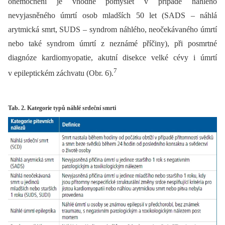
onemocnění je vhodné pomyslet v případě náhlého
nevyjasněného úmrtí osob mladších 50 let (SADS –⁠ náhlá
arytmická smrt, SUDS –⁠ syndrom náhlého, neočekávaného úmrtí
nebo také syndrom úmrtí z neznámé příčiny), při posmrtné
diagnóze kardiomyopatie, akutní disekce velké cévy i úmrtí
7
v epileptickém záchvatu (Obr. 6).
Tab. 2. Kategorie typů náhlé srdeční smrti