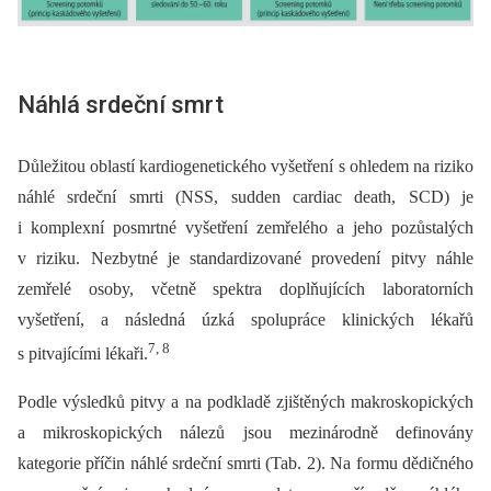
Náhlá srdeční smrt
Důležitou oblastí kardiogenetického vyšetření s ohledem na riziko
náhlé srdeční smrti (NSS, sudden cardiac death, SCD) je
i komplexní posmrtné vyšetření zemřelého a jeho pozůstalých
v riziku. Nezbytné je standardizované provedení pitvy náhle
zemřelé osoby, včetně spektra doplňujících laboratorních
vyšetření, a následná úzká spolupráce klinických lékařů
7, 8
s pitvajícími lékaři.
Podle výsledků pitvy a na podkladě zjištěných makroskopických
a mikroskopických nálezů jsou mezinárodně definovány
kategorie příčin náhlé srdeční smrti (Tab. 2). Na formu dědičného