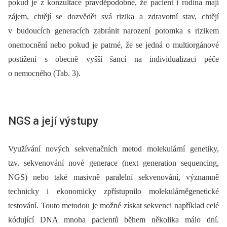
pokud je z konzultace pravděpodobné, že pacient i rodina mají
zájem, chtějí se dozvědět svá rizika a zdravotní stav, chtějí
v budoucích generacích zabránit narození potomka s rizikem
onemocnění nebo pokud je patrné, že se jedná o multiorgánové
postižení s obecně vyšší šancí na individualizaci péče
o nemocného (Tab. 3).
NGS a její výstupy
Využívání nových sekvenačních metod molekulární genetiky,
tzv. sekvenování nové generace (next generation sequencing,
NGS) nebo také masivně paralelní sekvenování, významně
technicky i ekonomicky zpřístupnilo molekulárněgenetické
testování. Touto metodou je možné získat sekvenci například celé
kódující DNA mnoha pacientů během několika málo dní.