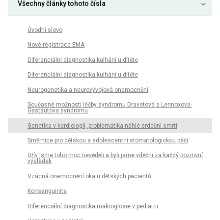
Všechny články tohoto čísla
Úvodní slovo
Nové registrace EMA
Diferenciální diagnostika kulhání u dítěte
Diferenciální diagnostika kulhání u dítěte
Neurogenetika a neurovývojová onemocnění
Současné možnosti léčby syndromu Dravetové a Lennoxova-
Gastautova syndromu
Genetika v kardiologii, problematika náhlé srdeční smrti
Směrnice pro dětskou a adolescentní stomatologickou péči
Dřív jsme toho moc nevěděli a byli jsme vděčni za každý pozitivní
výsledek
Vzácná onemocnění oka u dětských pacientů
Konsanguinita
Diferenciální diagnostika makroglosie v pediatrii