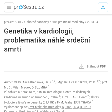
proLékaře.cz
proSestru.cz
/
Odborné časopisy
/
Svět praktické medicíny
/
2023 - 4
Genetika v kardiologii,
problematika náhlé srdeční
smrti
Stáhnout PDF
1,2
1,2
Autoři: MUDr. Alice Krebsová, Ph.D.
; Mgr. Bc. Eva Kutílková, Ph.D.
; prof.
3
MUDr. Milan Macek, DrSc., MHA
Působiště autorů: IKEM, Klinika kardiologie, Centrum dědičných
1
2
kardiovaskulárních onemocnění, Praha
; ERN GUARD Heart
; Ústav
3
biologie a lékařské genetiky 2. LF UK a FNM, Praha, ERN ITHACA
Vyšlo v časopise:
Svět praktické medicíny, 5, 2023, č. 4, s. 32-36
Kategorie: Medicína v ČR: přehledový článek