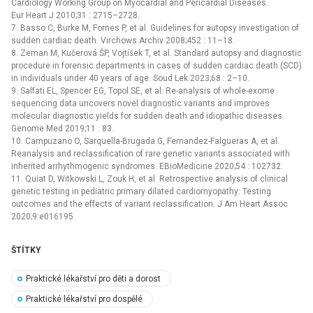
Cardiology Working Group on Myocardial and Pericardial Diseases.
Eur Heart J 2010;31 : 2715–2728.
7. Basso C, Burke M, Fornes P, et al. Guidelines for autopsy investigation of
sudden cardiac death. Virchows Archiv 2008;452 : 11–18.
8. Zeman M, Kučerová ŠP, Vojtíšek T, et al. Standard autopsy and diagnostic
procedure in forensic departments in cases of sudden cardiac death (SCD)
in individuals under 40 years of age. Soud Lek 2023;68 : 2–10.
9. Salfati EL, Spencer EG, Topol SE, et al. Re-analysis of whole-exome
sequencing data uncovers novel diagnostic variants and improves
molecular diagnostic yields for sudden death and idiopathic diseases.
Genome Med 2019;11 : 83.
10. Campuzano O, Sarquella-Brugada G, Fernandez-Falgueras A, et al.
Reanalysis and reclassification of rare genetic variants associated with
inherited arrhythmogenic syndromes. EBioMedicine 2020;54 : 102732.
11. Quiat D, Witkowski L, Zouk H, et al. Retrospective analysis of clinical
genetic testing in pediatric primary dilated cardiomyopathy: Testing
outcomes and the effects of variant reclassification. J Am Heart Assoc
2020;9:e016195.
ŠTÍTKY
Praktické lékařství pro děti a dorost
Praktické lékařství pro dospělé