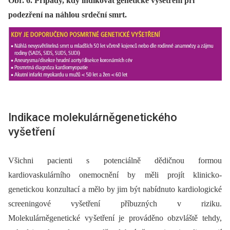
Obr. 6. Případy, kdy indikovat genetické vyšetření při
podezření na náhlou srdeční smrt.
Indikace molekulárněgenetického
vyšetření
Všichni pacienti s potenciálně dědičnou formou
kardiovaskulárního onemocnění by měli projít klinicko-
genetickou konzultací a mělo by jim být nabídnuto kardiologické
screeningové vyšetření příbuz­ných v riziku.
Molekulárněgenetické vy šetření je prováděno obzvláště tehdy,