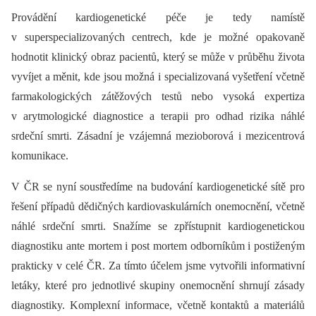
Provádění kardiogenetické péče je tedy namístě
v superspecializovaných centrech, kde je možné opakovaně
hodnotit klinický obraz pacientů, který se může v průběhu života
vyvíjet a měnit, kde jsou možná i specializovaná vyšetření včetně
farmakologických zátěžových testů nebo vysoká expertiza
v arytmologické diagnostice a terapii pro odhad rizika náhlé
srdeční smrti. Zásadní je vzájemná mezioborová i mezicentrová
komunikace.
V ČR se nyní soustředíme na budování kardiogenetické sítě pro
řešení případů dědičných kardiovaskulárních onemocnění, včetně
náhlé srdeční smrti. Snažíme se zpřístupnit kardiogenetickou
diagnostiku ante mortem i post mortem odborníkům i postiženým
prakticky v celé ČR. Za tímto účelem jsme vytvořili informativní
letáky, které pro jednotlivé skupiny onemocnění shrnují zásady
diagnostiky. Komplexní informace, včetně kontaktů a materiálů