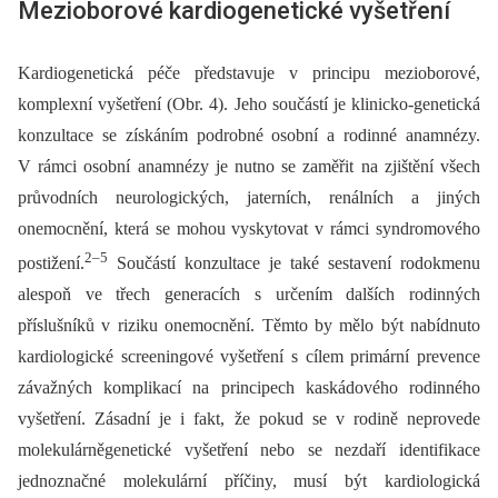
Mezioborové kardiogenetické vyšetření
Kardiogenetická péče představuje v principu mezioborové,
komplexní vyšetření (Obr. 4). Jeho součástí je klinicko-genetická
konzultace se získáním podrobné osobní a rodinné anamnézy.
V rámci osobní anamnézy je nutno se zaměřit na zjištění všech
průvodních neurologických, jaterních, renálních a jiných
onemocnění, která se mohou vyskytovat v rámci syndromového
2–5
postižení.
Součástí konzultace je také sestavení rodokmenu
alespoň ve třech generacích s určením dalších rodinných
příslušníků v riziku onemocnění. Těmto by mělo být nabídnuto
kardiologické screeningové vyšetření s cílem primární prevence
závažných komplikací na principech kaskádového rodinného
vyšetření. Zásadní je i fakt, že pokud se v rodině neprovede
molekulárněgenetické vyšetření nebo se nezdaří identifikace
jednoznačné molekulární příčiny, musí být kardiologická