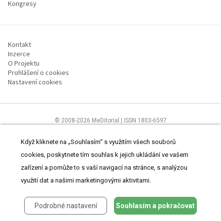
Kongresy
Kontakt
Inzerce
O Projektu
Prohlášení o cookies
Nastavení cookies
© 2008-2026 MeDitorial | ISSN 1803-6597
Stránky proSestru.cz jsou určeny všem nelékařským zdravotnickým
pracovníkům.
Čtěte prohlášení
a
Zásady zpracování osobních údajů
.
Když kliknete na „Souhlasím“ s využitím všech souborů
cookies, poskytnete tím souhlas k jejich ukládání ve vašem
zařízení a pomůže to s vaší navigací na stránce, s analýzou
využití dat a našimi marketingovými aktivitami.
Podrobné nastavení
Souhlasím a pokračovat