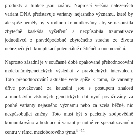
produkty a funkce jsou známy. Naprostá většina nalezených
variant DNA představuje varianty nejasného významu, které by
ale spíše neměly být s rodinou komunikovány, aby se nespustila
zbytečně kaskáda vyšetření a nezpůsobila traumatizace
jednotlivců z pravděpodobně zbytečného strachu ze životu
nebezpečných komplikací potenciálně dědičného onemocnění.
Naprosto zásadní je v současné době opakované přehodnocování
molekulárněgenetických výsledků v pravidelných intervalech.
Toto přehodnocování aktuálně vede spíše k tomu, že varianty
dříve považované za kauzální jsou s postupem znalostí
a množstvím získaných genetických dat nyní považovány za
pouhé varianty nejasného významu nebo za zcela běžné, nic
nezpůsobující změny. Toto musí být s pacienty zodpovědně
komunikováno a hodnocení variant je nutné ve specializovaném
9–11
centru v rámci mezioborového týmu.