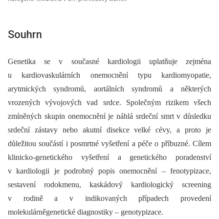
Souhrn
Genetika se v současné kardiologii uplatňuje zejména
u kardiovaskulárních onemocnění typu kardiomyopatie,
arytmických syndromů, aortálních syndromů a některých
vrozených vývojových vad srdce. Společným rizikem všech
zmíněných skupin onemocnění je náhlá srdeční smrt v důsledku
srdeční zástavy nebo akutní disekce velké cévy, a proto je
důležitou součástí i posmrtné vyšetření a péče o příbuzné. Cílem
klinicko-genetického vyšetření a genetického poradenství
v kardiologii je podrobný popis onemocnění –⁠ fenotypizace,
sestavení rodokmenu, kaskádový kardiologický screening
v rodině a v indikovaných případech provedení
molekulárněgenetické diagnostiky –⁠ genotypizace.