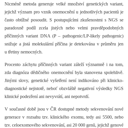
Nicméně metoda generuje velké množství genetických variant,
jejichž význam pro vznik onemocnění u jednotlivých pacientů je
často obtížné posoudit. S postupujícími zkušenostmi s NGS se
paradoxně podíl zcela jistých nebo velmi pravděpodobných
příčinných variant DNA (P –⁠ pathogenic/LP-likely pathogenic)
snižuje a jistá molekulární příčina je detekována v průměru jen
u třetiny nemocných.
Procento záchytu příčinných variant záleží významně i na tom,
zda diagnóza dědičného onemocnění byla stanovena spolehlivě.
Jinými slovy, genetické vyšetření není indikováno při klinicko-
diagnostické nejistotě, neboť obzvláště negativní výsledky NGS
klinické podezření ani nevyvrátí, ani nepotvrdí.
V současné době jsou v ČR dostupné metody sekvenování nové
generace v rozsahu tzv. klinického exomu, tedy asi 5500, nebo
tzv. celoexomového sekvenování, asi 20 000 genů, jejichž genové