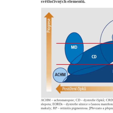
světločivných elementů.
ACHM – achromatopsie; CD – dystrofie čípků; CRD –
slepota; EORDs – dystrofie sítnice s časnou manife
makuly; RP – retinitis pigmentosa. [Převzato a přepr