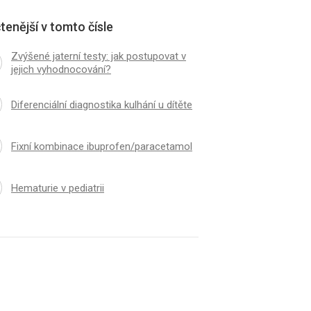
tenější v tomto čísle
Zvýšené jaterní testy: jak postupovat v
jejich vyhodnocování?
Diferenciální diagnostika kulhání u dítěte
Fixní kombinace ibuprofen/paracetamol
Hematurie v pediatrii