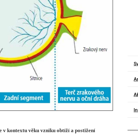
S
Ar
Ak
I
ce v kontextu věku vzniku obtíží a postižení