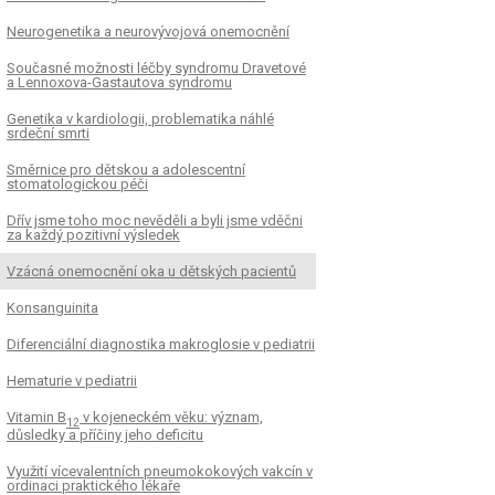
Neurogenetika a neurovývojová onemocnění
Současné možnosti léčby syndromu Dravetové
a Lennoxova-Gastautova syndromu
Genetika v kardiologii, problematika náhlé
srdeční smrti
Směrnice pro dětskou a adolescentní
stomatologickou péči
Dřív jsme toho moc nevěděli a byli jsme vděčni
za každý pozitivní výsledek
Vzácná onemocnění oka u dětských pacientů
Konsanguinita
Diferenciální diagnostika makroglosie v pediatrii
Hematurie v pediatrii
Vitamin B
v kojeneckém věku: význam,
12
důsledky a příčiny jeho deficitu
Využití vícevalentních pneumokokových vakcín v
ordinaci praktického lékaře