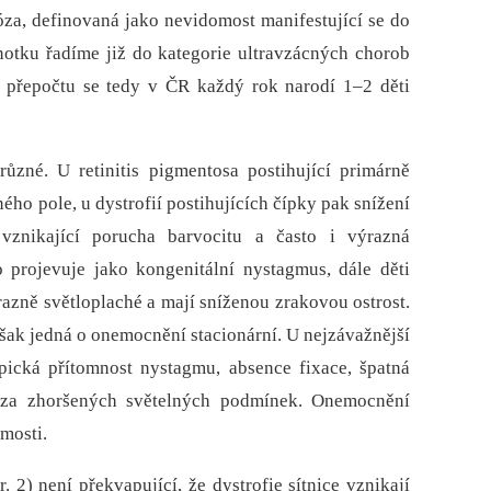
óza, definovaná jako nevidomost manifestující se do
notku řadíme již do kategorie ultravzácných chorob
 přepočtu se tedy v ČR každý rok narodí 1–2 děti
 různé. U retinitis pigmentosa postihující primárně
ného pole, u dystrofií postihujících čípky pak snížení
ě vznikající porucha barvocitu a často i výrazná
o projevuje jako kongenitální nystagmus, dále děti
razně světloplaché a mají sníženou zrakovou ostrost.
e však jedná o onemocnění stacionární. U nejzávažnější
pická přítomnost nystagmu, absence fixace, špatná
m za zhoršených světelných podmínek. Onemocnění
mosti.
 2) není překvapující, že dystrofie sítnice vznikají