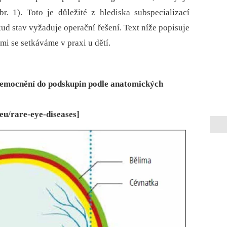
r. 1). Toto je důležité z hlediska subspecializací
okud stav vyžaduje operační řešení. Text níže popisuje
mi se setkáváme v praxi u dětí.
onemocnění do podskupin podle anatomických
eu/rare-eye-diseases]