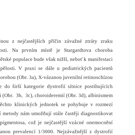
nou z nejčastějších příčin závažné ztráty zraku
sti. Na prvním místě je Stargardtova choroba
ětské populace bude však nižší, neboť k manifestaci
pělosti. V praxi se dále u pediatrických pacientů
orobou (Obr. 3a), X-vázanou juvenilní retinoschízou
do širší kategorie dystrofií sítnice postihujících
 (Obr. 3b, 3c), choroideremií (Obr. 3d), albinismem
těchto klinických jednotek se pohybuje v rozmezí
 metody nám umožňují stále častěji diagnostikovat
s pigmentosa, což je nejčastější vzácné onemocnění
anou prevalencí 1/3000. Nejzávažnější z dystrofií