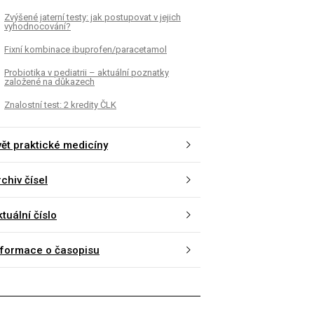
Zvýšené jaterní testy: jak postupovat v jejich
vyhodnocování?
Fixní kombinace ibuprofen/paracetamol
Probiotika v pediatrii – aktuální poznatky
založené na důkazech
Znalostní test: 2 kredity ČLK
vět praktické medicíny
chiv čísel
tuální číslo
nformace o časopisu