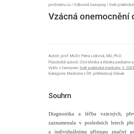
proSestru.cz
/
Odborné časopisy
/
Svět praktick
Vzácná onemocnění o
Autoři: prof. MUDr. Petra Lišková, MD, Ph.D.
Působiště autorů: Oční klinika a Klinika pediatri
Vyšlo v časopise:
Svět praktické medicíny, 5, 2023,
Kategorie: Medicína v ČR: přehledový článek
Souhrn
Diagnostika a léčba vzácných, př
zaznamenala v posledních letech př
a individuálnímu přístupu značný 