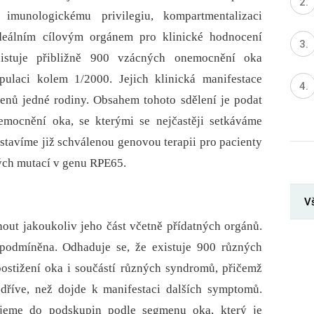
 imunologickému privilegiu, kompartmentalizaci
 ideálním cílovým orgánem pro klinické hodnocení
xistuje přibližně 900 vzácných onemocnění oka
pulaci kolem 1/2000. Jejich klinická manifestace
členů jedné rodiny. Obsahem tohoto sdělení je podat
emocnění oka, se kterými se nejčastěji setkáváme
dstavíme již schválenou genovou terapii pro pa­cienty
ckých mutací v genu RPE65.
V
ut jakoukoliv jeho část včetně přídatných orgánů.
 podmíněna. Odhaduje se, že existuje 900 různých
ostižení oka i součástí různých syndromů, přičemž
 dříve, než dojde k manifestaci dalších symptomů.
ujeme do podskupin podle segmenu oka, který je