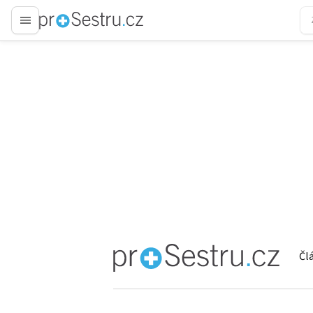
proLékaře.cz
Čl
proLékaře.cz