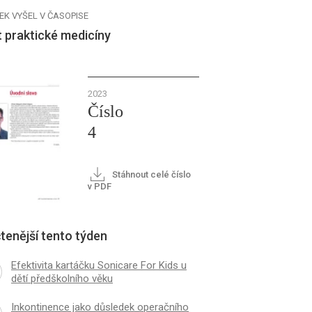
EK VYŠEL V ČASOPISE
 praktické medicíny
2023
Číslo
4
Stáhnout celé číslo
v PDF
tenější tento týden
Efektivita kartáčku Sonicare For Kids u
dětí předškolního věku
Inkontinence jako důsledek operačního