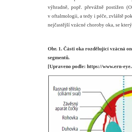
výhradně, popř. převážně postižen (Ob
v oftalmologii, a tedy i péče, zvláště p
nejčastější vzácné choroby oka, se který
Obr. 1. Části oka rozdělující vzácná 
segmentů.
[Upraveno podle: https://www.ern-eye.