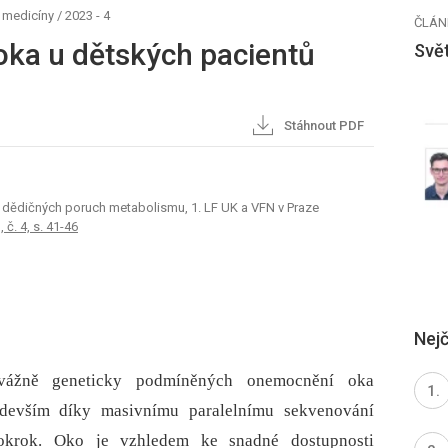
é medicíny
/
2023 - 4
ČLÁN
ka u dětských pacientů
Svět
Stáhnout PDF
e a dědičných poruch metabolismu, 1. LF UK a VFN v Praze
 č. 4, s. 41-46
Nejč
evážně geneticky podmíněných onemocnění oka
edevším díky masivnímu paralelnímu sekvenování
pokrok. Oko je vzhledem ke snadné dostupnosti