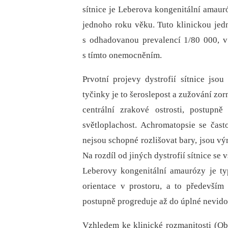
sítnice je Leberova kongenitální amaur
jednoho roku věku. Tuto klinickou jed
s odhadovanou prevalencí 1/80 000, v
s tímto onemocněním.
Prvotní projevy dystrofií sítnice jsou
tyčinky je to šeroslepost a zužování zor
centrální zrakové ostrosti, postupn
světloplachost. Achromatopsie se čast
nejsou schopné rozlišovat bary, jsou vý
Na rozdíl od jiných dys­trofií sítnice s
Leberovy kongenitální amaurózy je ty
orientace v prostoru, a to předevší
postupně progreduje až do úplné nevido
Vzhledem ke klinické rozmanitosti (Obr.