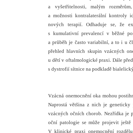
a vyšetřitelnosti, malým rozměrům,
a možnosti kontralaterální kontroly
nových terapií. Odhaduje se, že e
s kumulativní prevalencí v běžné po
a průběh je často variabilní, a to i u 
přehled hlavních skupin vzácných on
u dětí v oftalmo­logické praxi. Dále pře
s dystrofií sítnice na podkladě bialeli
Vzácná onemocnění oka mohou postihno
Naprostá většina z nich je geneticky
vzácných očních chorob. Nezřídka je p
oční patologie se může projevit ještě
V klinické praxi onemocnění rozděl