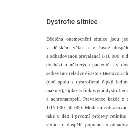
Dystrofie sítnice
Dědičná onemocnění sítnice jsou jed
v dětském věku a v časné dospělo
s odhadovanou prevalencí 1/10 000, u d
dochází u některých pacientů i v dos
setkáváme relativně často s Bestovou ch
(obě spolu s dystrofiemi čípků řadíme 
makuly), čípko-tyčinkovými dystrofiemi
a achromatopsií. Prevalence každé z 
1/15 000–50 000. Moderní zobrazovací
také u dětí i prvotní projevy retiniti
sítnice u dospělé populace s odhadov