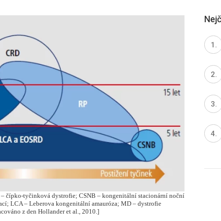
Nejč
 čípko-tyčinková dystrofie; CSNB – kongenitální stacionární noční
stací; LCA – Leberova kongenitální amauróza; MD – dystrofie
acováno z den Hollander et al., 2010.]