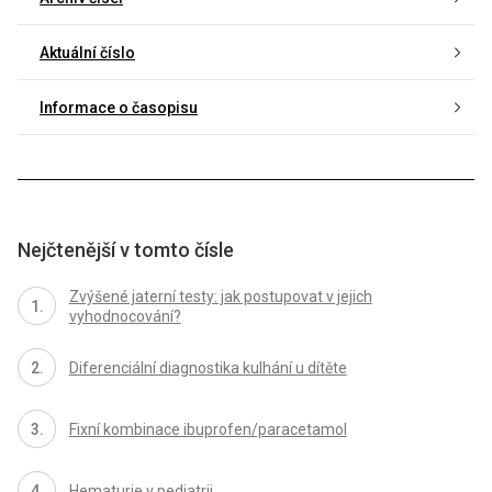
Aktuální číslo
Informace o časopisu
Nejčtenější v tomto čísle
Zvýšené jaterní testy: jak postupovat v jejich
vyhodnocování?
Diferenciální diagnostika kulhání u dítěte
Fixní kombinace ibuprofen/paracetamol
Hematurie v pediatrii