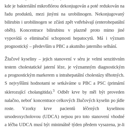
kde je bakteriální mikroflórou dekonjugován a poté redukován na
řadu produktů, mezi jinými na urobilinogen. Nekonjugovaný
bilirubin i urobilinogen se zčásti zpět vstřebávají (enterohepatální
oběh). Koncentrace bilirubinu v plazmě proto mimo jiné
vypovídá o eliminační schopnosti hepatocytů. Má i význam
prognostický –⁠ především u PBC a akutního jaterního selhání.
Žlučové kyseliny –⁠ jejich stanovení v séru je velmi senzitivním
testem cholestatické jaterní léze, je významným diagnostickým
a prognostickým markerem u intrahepatální cholestázy těhotných.
S nejvyššími hodnotami se setkáváme u PBC a PSC (primární
3
sklerozující cholangitida).
Odběr krve by měl být proveden
nalačno, neboť koncentrace celkových žlučových kyselin po jídle
roste. Vzorky krve pacientů léčených kyselinou
ursodeoxycholovou (UDCA) nejsou pro toto stanovení vhodné
a léčba UDCA musí být minimálně týden předem vysazena, je-li