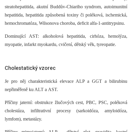
steatohepatitida, akutní Buddův-Chiariho syndrom, auto­imunitní
hepatitida, hepatitida způsobená toxiny či poléková, ischemická,
hemochromatóza, Wilsonova choroba, deficit alfa-1-antitrypsinu.
Dominující AST: alkoholová hepatitida, cirhóza, hemolýza,
myopatie, infarkt myokardu, cvičení, dětský věk, tyreopatie.
Cholestatický vzorec
Je pro něj charakteristická elevace ALP a GGT a bilirubinu
nepřiměřeně ku ALT a AST.
Příčiny jaterní: obstrukce žlučových cest, PBC, PSC, poléková
cholestáza, infiltrativní procesy (sarkoidóza, amyloidóza,
lymfom), metastázy.
Příčiny mimojaterní: ALP –⁠ dětství, růst, gravidita, kostní