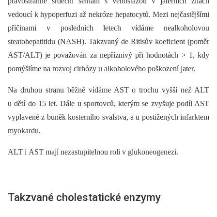
pravostranné srdeční selhání s venostázou v jaterních žilách
vedoucí k hypoperfuzi až nekróze hepatocytů. Mezi nejčastějšími
příčinami v posledních letech vídáme nealkoholovou
steatohepatitidu (NASH). Takzvaný de Ritisův koeficient (poměr
AST/ALT) je považován za nepříznivý při hodnotách > 1, kdy
pomýšlíme na rozvoj cirhózy u alkoholového poškození jater.
Na druhou stranu běžně vídáme AST o trochu vyšší než ALT
u dětí do 15 let. Dále u sportovců, kterým se zvyšuje podíl AST
vyplavené z buněk kosterního svalstva, a u postižených infarktem
myokardu.
ALT i AST mají nezastupitelnou roli v glukoneogenezi.
Takzvané cholestatické enzymy