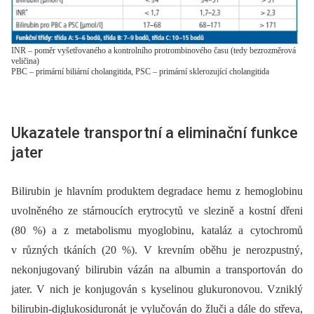
INR – poměr vyšetřovaného a kontrolního protrombinového času (tedy bezrozměrová
veličina)
PBC – primární biliární cholangitida, PSC – primární sklerozující cholangitida
Ukazatele transportní a eliminační funkce
jater
Bilirubin je hlavním produktem degradace hemu z hemoglobinu
uvolněného ze stárnoucích erytrocytů ve slezině a kostní dřeni
(80 %) a z metabolismu myoglobinu, kataláz a cytochromů
v různých tkáních (20 %). V krevním oběhu je nerozpustný,
nekonjugovaný bilirubin vázán na albumin a transportován do
jater. V nich je konjugován s kyselinou glukuronovou. Vzniklý
bilirubin-diglukosiduronát je vylučován do žluči a dále do střeva,