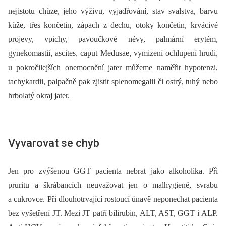
nejistotu chůze, jeho výživu, vyjadřování, stav svalstva, barvu
kůže, třes končetin, zápach z dechu, otoky končetin, krvácivé
projevy, vpichy, pavoučkové névy, palmární erytém,
gynekomastii, ascites, caput Medusae, vymizení ochlupení hrudi,
u pokročilejších onemocnění jater můžeme naměřit hypotenzi,
tachykardii, palpačně pak zjistit splenomegalii či ostrý, tuhý nebo
hrbolatý okraj jater.
Vyvarovat se chyb
Jen pro zvýšenou GGT pacienta nebrat jako alkoholika. Při
pruritu a škrábancích neuvažovat jen o malhygieně, svrabu
a cukrovce. Při dlouhotrvající rostoucí únavě neponechat pacienta
bez vyšetření JT. Mezi JT patří bilirubin, ALT, AST, GGT i ALP.