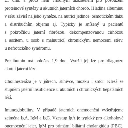
21 dnů, a proto není vhodným ukazatelem pro posouzení
proteinové syntézy u akutních jaterních chorob. Hladina albuminu
v séru závisí na jeho syntéze, na nutrici jedince, osmotickém tlaku
a distribučním objemu aj. Typicky je snížený u pacientů
s pokročilou jaterní fibrózou, dekompenzovanou cirhózou
a ascitem, u osob s malnutricí, chronickými nemocemi střev,
u nefrotického syndromu.
Prealbumin má poločas 1,9 dne. Vy­užít jej lze pro diagnózu
akutní jaterní léze.
Cholinesteráza je v játrech, slinivce, mozku i srdci. Klesá se
stupněm jaterní insuficience u akutních i chronických hepatálních
lézí.
Imunoglobuliny. V případě jaterních onemocnění vyšetřujeme
zejména IgA, IgM a IgG. Vzestup IgA je typický pro alkoholové
onemocnění jater, IgM pro primární biliární cholangitidu (PBC),