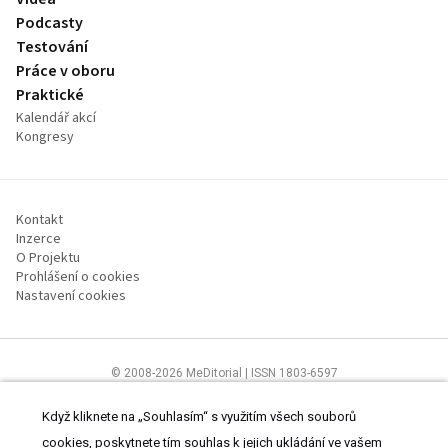
Podcasty
Testování
Práce v oboru
Praktické
Kalendář akcí
Kongresy
Kontakt
Inzerce
O Projektu
Prohlášení o cookies
Nastavení cookies
© 2008-2026 MeDitorial | ISSN 1803-6597
Stránky proSestru.cz jsou určeny všem nelékařským zdravotnickým
pracovníkům.
Čtěte prohlášení
a
Zásady zpracování osobních údajů
.
Když kliknete na „Souhlasím“ s využitím všech souborů
cookies, poskytnete tím souhlas k jejich ukládání ve vašem