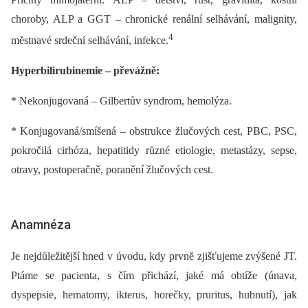
choroby, ALP a GGT –⁠ chronické renální selhávání, malignity,
4
městnavé srdeční selhávání, infekce.
Hyperbilirubinemie –⁠ převážně:
* Nekonjugovaná –⁠ Gilbertův syndrom, hemolýza.
* Konjugovaná/smíšená –⁠ obstrukce žlučových cest, PBC, PSC,
pokročilá cirhóza, hepatitidy různé etiologie, meta­stázy, sepse,
otravy, postoperačně, poranění žlučových cest.
Anamnéza
Je nejdůležitější hned v úvodu, kdy prvně zjišťujeme zvýšené JT.
Ptáme se pacienta, s čím přichází, jaké má obtíže (únava,
dyspepsie, hematomy, ikterus, horečky, pruritus, hubnutí), jak