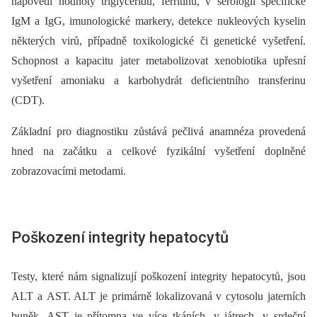
napovědí hodnoty triglyceridů, ferritinu, v sérologii specifické
IgM a IgG, imunologické markery, detekce nukleových kyselin
některých virů, případně toxikologické či genetické vyšetření.
Schopnost a kapacitu jater metabolizovat xenobiotika upřesní
vyšetření amoniaku a karbohydrát deficientního transferinu
(CDT).
Základní pro diagnostiku zůstává pečlivá anamnéza provedená
hned na začátku a celkové fyzikální vyšetření doplněné
zobrazovacími metodami.
Poškození integrity hepatocytů
Testy, které nám signalizují poškození integrity hepatocytů, jsou
ALT a AST. ALT je primárně lokalizovaná v cytosolu jaterních
buněk. AST je přítomna ve více tkáních, v játrech, v srdeční