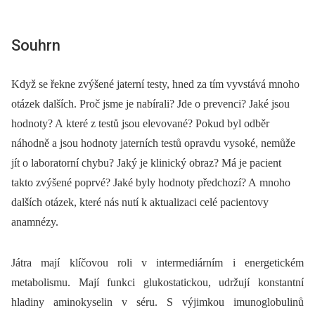
Souhrn
Když se řekne zvýšené jaterní testy, hned za tím vyvstává mnoho
otázek dalších. Proč jsme je nabírali? Jde o prevenci? Jaké jsou
hodnoty? A které z testů jsou elevované? Pokud byl odběr
náhodně a jsou hodnoty jaterních testů opravdu vysoké, nemůže
jít o laboratorní chybu? Jaký je klinický obraz? Má je pacient
takto zvýšené poprvé? Jaké byly hodnoty předchozí? A mnoho
dalších otázek, které nás nutí k aktualizaci celé pacientovy
anamnézy.
Játra mají klíčovou roli v intermediárním i energetickém
metabolismu. Mají funkci glukostatickou, udržují konstantní
hladiny aminokyselin v séru. S výjimkou imunoglobulinů