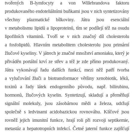
tvořených B-lymfocyty a von Willebrandova faktoru
produkovaného endoteliálními buňkami jsou v nich syntetizovány
všechny plazmatické bílkoviny. Játra jsou esenciální
v metabolismu lipidů a lipoproteinů, tím se podílejí též na osudu
lipofilních vitaminů. Tvoří se v nich značný díl cholesterolu
a fosfolipidů. Hlavním metabolitem cholesterolu jsou primární
žlučové kyseliny. V játrech je značné množství amoniaku, který je
přiváděn portální krví ze střev a též je zde přímo produkovaný.
Játra vykonávají řadu dalších funkcí, mezi něž patří tvorba
a vylučování žluči a biotransformace většiny xenobiotik, léků,
toxinů a řady látek endogenního původu, např. bilirubinu,
hormonů, žlučových kyselin. Syntetizují, skladují a přeměňují
signální molekuly, jsou zásobárnou mědi a železa, udržují
společně s ledvinami acidobazickou rovnováhu. Klíčové jsou
rovněž jejich imunitní funkce, hrají roli při rozvoji septikemie,
metastáz a hepatotropních infekcí. Četné jaterní funkce zajišťují