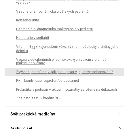
výsledek
Vzácná onemocnění oka u dětských pacientů
Konsanguinita
Diferenciální diagnostika makroglosie v pediatrii
Hematurie v pediatrii
Vitamin B
v kojeneckém věku: význam, důsledky a příčiny jeho
12
deficitu
Využití vícevalentních pneumokokových vakcín v ordinaci
praktického lékaře
Zvýšené jaterní testy: jak postupovat v jejich vyhodnocování?
Fixní kombinace ibuprofen/paracetamol
Probiotika v pediatrii – aktuální poznatky založené na důkazech
Znalostní test: 2 kredity ČLK
Svět praktické medicíny
Archiv čísel