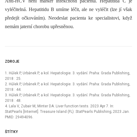
Anti-HCV není marker infekčnosti pacienta. Hepatitida C je
vyléčitelná. Hepatitidu B umíme léčit, ale ne vyléčit (lze jí však
předejít očkováním). Neodeslat pacienta ke specialistovi, když
nemám jaterní chorobu upřesněnou.
ZDROJE
1. Hůlek P, Urbánek P, a kol. Hepatologie. 3. vydání. Praha: Grada Publishing,
2018 : 25.
2. Hůlek P, Urbánek P, a kol. Hepatologie. 3. vydání. Praha: Grada Publishing,
2018 : 44.
3. Hůlek P, Urbánek P, a kol. Hepatologie. 3. vydání. Praha: Grada Publishing,
2018 : 48.
4. Lala V, Zubair M, Minter DA. Liver function tests. 2023 Apr 7. In:
StatPearls [Internet]. Treasure Island (FL): StatPearls Publishing; 2023 Jan.
PMID: 29494096.
ŠTÍTKY