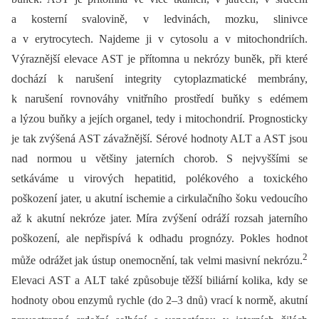
a kosterní svalovině, v ledvinách, mozku, slinivce
a v erytrocytech. Najdeme ji v cytosolu a v mitochondriích.
Výraznější elevace AST je přítomna u nekrózy buněk, při které
dochází k narušení integrity cytoplazmatické membrány,
k narušení rovnováhy vnitřního prostředí buňky s edémem
a lýzou buňky a jejích organel, tedy i mitochondrií. Prognosticky
je tak zvýšená AST závažnější. Sérové hodnoty ALT a AST jsou
nad normou u většiny jaterních chorob. S nejvyššími se
setkáváme u virových hepatitid, polékového a toxického
poškození jater, u akutní ischemie a cirkulačního šoku vedoucího
až k akutní nekróze jater. Míra zvýšení odráží rozsah jaterního
poškození, ale nepřispívá k odhadu prognózy. Pokles hodnot
2
může odrážet jak ústup onemocnění, tak velmi masivní nekrózu.
Elevaci AST a ALT také způsobuje těžší biliární kolika, kdy se
hodnoty obou enzymů rychle (do 2–3 dnů) vrací k normě, akutní