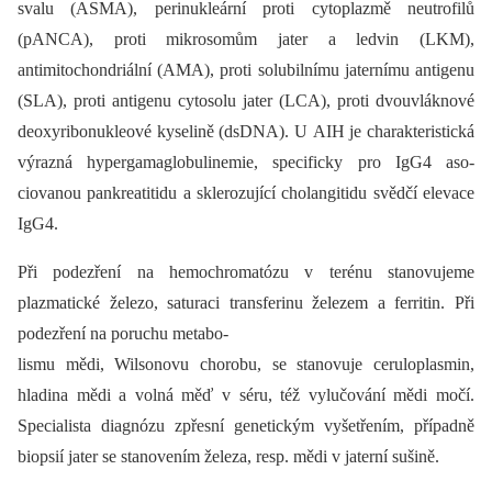
svalu (ASMA), perinukleární proti cytoplazmě neutrofilů
(pANCA), proti mikrosomům jater a ledvin (LKM),
antimitochondriální (AMA), proti solubilnímu jaternímu antigenu
(SLA), proti antigenu cytosolu jater (LCA), proti dvouvláknové
deoxyribonukleové kyselině (dsDNA). U AIH je charakteristická
výrazná hypergamaglobulinemie, specificky pro IgG4 aso­
ciovanou pankreatitidu a sklerozující cholangitidu svědčí elevace
IgG4.
Při podezření na hemochromatózu v terénu stanovujeme
plazmatické železo, saturaci transferinu železem a ferritin. Při
podezření na poruchu metabo-
lismu mědi, Wilsonovu chorobu, se stanovuje ceruloplasmin,
hladina mědi a volná měď v séru, též vylučování mědi močí.
Specialista diagnózu zpřesní genetickým vyšetřením, případně
biopsií jater se stanovením železa, resp. mědi v jaterní sušině.