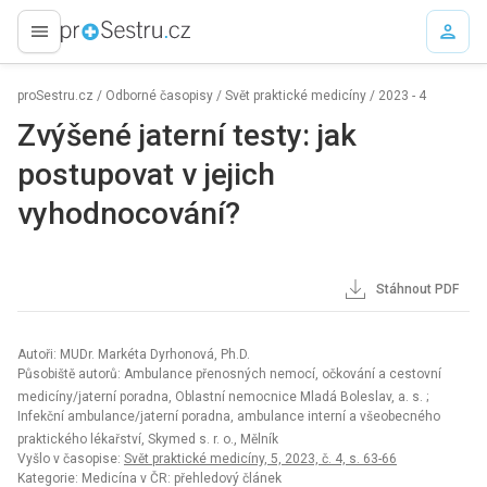
proLékaře.cz
proSestru.cz
/
Odborné časopisy
/
Svět praktické medicíny
/
2023 - 4
Zvýšené jaterní testy: jak
postupovat v jejich
vyhodnocování?
Stáhnout PDF
Autoři: MUDr. Markéta Dyrhonová, Ph.D.
Působiště autorů: Ambulance přenosných nemocí, očkování a cestovní
medicíny/jaterní poradna, Oblastní nemocnice Mladá Boleslav, a. s.
;
Infekční ambulance/jaterní poradna, ambulance interní a všeobecného
praktického lékařství, Skymed s. r. o., Mělník
Vyšlo v časopise:
Svět praktické medicíny, 5, 2023, č. 4, s. 63-66
Kategorie: Medicína v ČR: přehledový článek