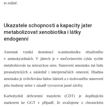
to reálné.
Ukazatele schopnosti a kapacity jater
metabolizovat xenobiotika i látky
endogenní
Amoniak vzniká deaminací α-aminodusíku obsaženého
v aminokyselinách. V játrech je v močovinovém cyklu rychle
metabolizován na netoxickou ureu. Stanovení amoniaku má řadu
preanalytických a následně i interpretačních omezení. Hladina
amoniaku je ovlivňována řadou faktorů a z izolovaného stanovení
jeho hodnoty nelze v zásadě vyvozovat jasné závěry.
Karbohydrát deficientní transferin (CDT) je doplňujícím
markerem ke GGT v případě, že uvažujeme o chronickém