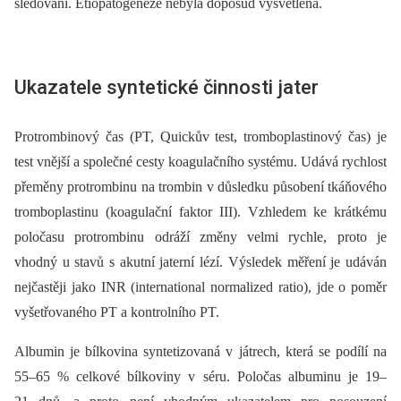
sledování. Etiopatogeneze nebyla doposud vysvětlena.
Ukazatele syntetické činnosti jater
Protrombinový čas (PT, Quickův test, tromboplastinový čas) je
test vnější a společné cesty koagulačního systému. Udává rychlost
přeměny protrombinu na trombin v důsledku působení tkáňového
tromboplastinu (koagulační faktor III). Vzhledem ke krátkému
poločasu pro­trombinu odráží změny velmi rychle, proto je
vhodný u stavů s akutní jaterní lézí. Výsledek měření je udáván
nejčastěji jako INR (international normalized ratio), jde o poměr
vyšetřovaného PT a kontrolního PT.
Albumin je bílkovina syntetizovaná v játrech, která se podílí na
55–65 % celkové bílkoviny v séru. Poločas albuminu je 19–