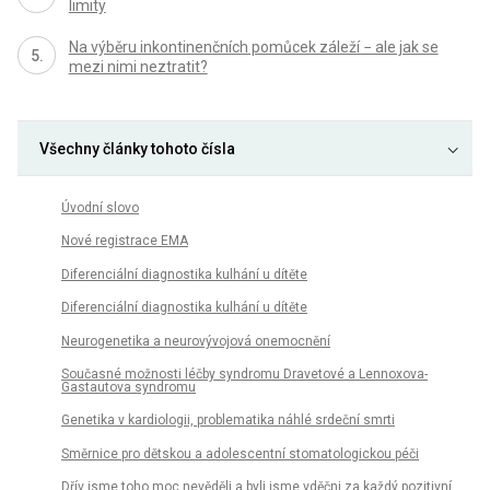
limity
Na výběru inkontinenčních pomůcek záleží − ale jak se
mezi nimi neztratit?
Všechny články tohoto čísla
Úvodní slovo
Nové registrace EMA
Diferenciální diagnostika kulhání u dítěte
Diferenciální diagnostika kulhání u dítěte
Neurogenetika a neurovývojová onemocnění
Současné možnosti léčby syndromu Dravetové a Lennoxova-
Gastautova syndromu
Genetika v kardiologii, problematika náhlé srdeční smrti
Směrnice pro dětskou a adolescentní stomatologickou péči
Dřív jsme toho moc nevěděli a byli jsme vděčni za každý pozitivní