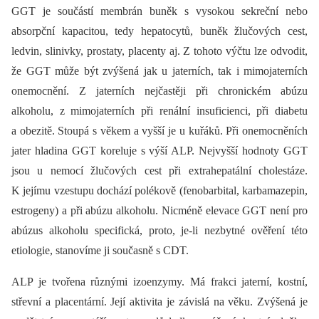
GGT je součástí membrán buněk s vysokou sekreční nebo
absorpční kapacitou, tedy hepatocytů, buněk žlučových cest,
ledvin, slinivky, prostaty, placenty aj. Z tohoto výčtu lze odvodit,
že GGT může být zvýšená jak u jaterních, tak i mimojaterních
onemocnění. Z jaterních nejčastěji při chronickém abúzu
alkoholu, z mimojaterních při renální insuficienci, při diabetu
a obezitě. Stoupá s věkem a vyšší je u kuřáků. Při onemocněních
jater hladina GGT koreluje s výší ALP. Nejvyšší hodnoty GGT
jsou u nemocí žlučových cest při extrahepatální cholestáze.
K jejímu vzestupu dochází polékově (fenobarbital, karbamazepin,
estrogeny) a při abúzu alkoholu. Nicméně elevace GGT není pro
abúzus alkoholu specifická, proto, je-li nezbytné ověření této
etiologie, stanovíme ji současně s CDT.
ALP je tvořena různými izoenzymy. Má frakci jaterní, kostní,
střevní a placentární. Její aktivita je závislá na věku. Zvýšená je