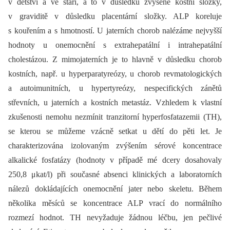
v dětství a ve stáří, a to v důsledku zvýšené kostní složky,
v graviditě v důsledku placentární složky. ALP koreluje
s kouřením a s hmotností. U jaterních chorob nalézáme nejvyšší
hodnoty u onemocnění s extrahepatální i intrahepatální
cholestázou. Z mimojaterních je to hlavně v důsledku chorob
kostních, např. u hyperparatyreózy, u chorob revmatologických
a autoimunitních, u hypertyreózy, nespecifických zánětů
střevních, u jaterních a kostních metastáz. Vzhledem k vlastní
zkušenosti nemohu nezmínit tranzitorní hyperfosfatazemii (TH),
se kterou se můžeme vzácně setkat u dětí do pěti let. Je
charakterizována izolovaným zvýšením sérové koncentrace
alkalické fosfatázy (hodnoty v případě mé dcery dosahovaly
250,8 μkat/l) při současné absenci klinických a laboratorních
nálezů dokládajících onemocnění jater nebo skeletu. Během
několika měsíců se koncentrace ALP vrací do normálního
rozmezí hodnot. TH nevyžaduje žádnou léčbu, jen pečlivé