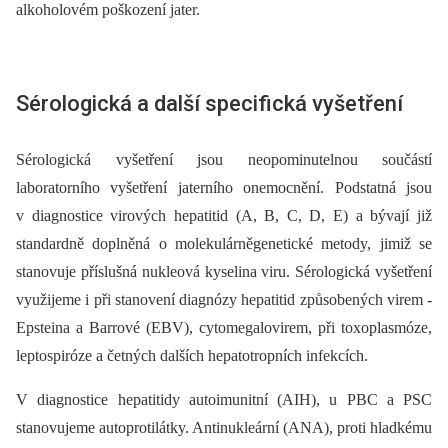
alkoholovém poškození jater.
Sérologická a další specifická vyšetření
Sérologická vyšetření jsou neopominutelnou součástí
laboratorního vyšetření jaterního onemocnění. Podstatná jsou
v diagnostice virových hepatitid (A, B, C, D, E) a bývají již
standardně doplněná o molekulárněgenetické metody, jimiž se
stanovuje příslušná nukleová kyselina viru. Sérologická vyšetření
vy­užijeme i při stanovení diagnózy hepatitid způsobených virem ­
Epsteina a Barrové (EBV), cytomegalovirem, při toxoplasmóze,
leptospiróze a četných dalších hepatotropních infekcích.
V diagnostice hepatitidy autoimunitní (AIH), u PBC a PSC
stanovujeme autoprotilátky. Antinukleární (ANA), proti hladkému