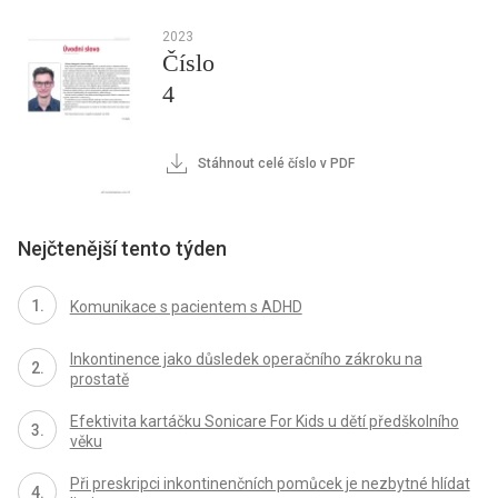
2023
Číslo
4
Stáhnout celé číslo v PDF
Nejčtenější tento týden
Komunikace s pacientem s ADHD
Inkontinence jako důsledek operačního zákroku na
prostatě
Efektivita kartáčku Sonicare For Kids u dětí předškolního
věku
Při preskripci inkontinenčních pomůcek je nezbytné hlídat