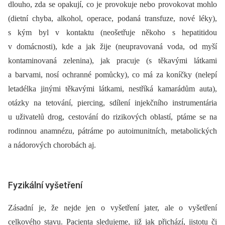
dlouho, zda se opakují, co je provokuje nebo provokovat mohlo
(dietní chyba, alkohol, operace, podaná transfuze, nové léky),
s kým byl v kontaktu (neošetřuje někoho s hepatitidou
v domácnosti), kde a jak žije (neupravovaná voda, od myší
kontaminovaná zelenina), jak pracuje (s těkavými látkami
a barvami, nosí ochranné pomůcky), co má za koníčky (nelepí
letadélka jinými těkavými látkami, nestříká kamarádům auta),
otázky na tetování, piercing, sdílení injekčního instrumentária
u uživatelů drog, cestování do rizikových oblastí, ptáme se na
rodinnou anamnézu, pátráme po autoimunitních, metabolických
a nádorových chorobách aj.
Fyzikální vyšetření
Zásadní je, že nejde jen o vyšetření jater, ale o vyšetření
celkového stavu. Pacienta sledujeme, již jak přichází, jistotu či