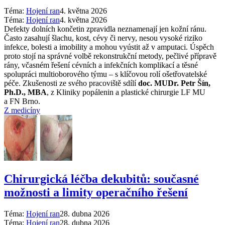
Téma:
Hojení ran
4. května 2026
Téma:
Hojení ran
4. května 2026
Defekty dolních končetin zpravidla neznamenají jen kožní ránu.
Často zasahují šlachu, kost, cévy či nervy, nesou vysoké riziko
infekce, bolesti a imobility a mohou vyústit až v amputaci. Úspěch
proto stojí na správné volbě rekonstrukční metody, pečlivé přípravě
rány, včasném řešení cévních a infekčních komplikací a těsné
spolupráci multioborového týmu –⁠ s klíčovou rolí ošetřovatelské
péče. Zkušenosti ze svého pracoviště sdílí
doc. MUDr. Petr Šín,
Ph.D., MBA
, z Kliniky popálenin a plastické chirurgie LF MU
a FN Brno.
Z medicíny
Chirurgická léčba dekubitů: současné
možnosti a limity operačního řešení
Téma:
Hojení ran
28. dubna 2026
Téma:
Hojení ran
28. dubna 2026