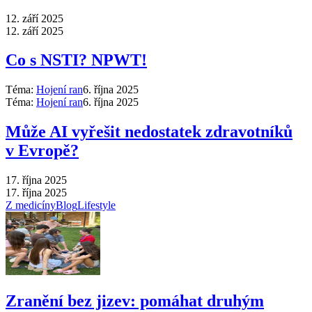
12. září 2025
12. září 2025
Co s NSTI? NPWT!
Téma:
Hojení ran
6. října 2025
Téma:
Hojení ran
6. října 2025
Může AI vyřešit nedostatek zdravotníků
v Evropě?
17. října 2025
17. října 2025
Z medicíny
Blog
Lifestyle
Zranění bez jizev: pomáhat druhým