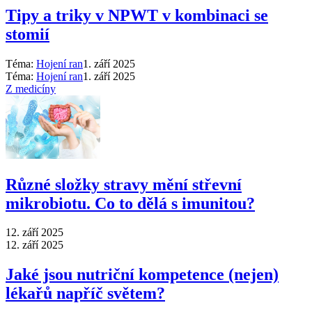
Tipy a triky v NPWT v kombinaci se
stomií
Téma:
Hojení ran
1. září 2025
Téma:
Hojení ran
1. září 2025
Z medicíny
Různé složky stravy mění střevní
mikrobiotu. Co to dělá s imunitou?
12. září 2025
12. září 2025
Jaké jsou nutriční kompetence (nejen)
lékařů napříč světem?