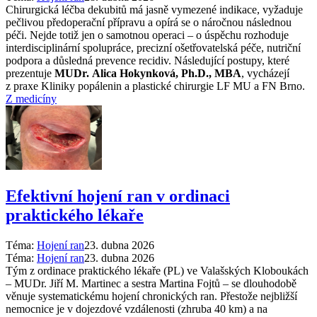
Chirurgická léčba dekubitů má jasně vymezené indikace, vyžaduje
pečlivou předoperační přípravu a opírá se o náročnou následnou
péči. Nejde totiž jen o samotnou operaci –⁠ o úspěchu rozhoduje
interdisciplinární spolupráce, precizní ošetřovatelská péče, nutriční
podpora a důsledná prevence recidiv. Následující postupy, které
prezentuje
MUDr. Alica Hokynková, Ph.D., MBA
, vycházejí
z praxe Kliniky popálenin a plastické chirurgie LF MU a FN Brno.
Z medicíny
Efektivní hojení ran v ordinaci
praktického lékaře
Téma:
Hojení ran
23. dubna 2026
Téma:
Hojení ran
23. dubna 2026
Tým z ordinace praktického lékaře (PL) ve Valašských Kloboukách
–⁠ MUDr. Jiří M. Martinec a sestra Martina Fojtů –⁠ se dlouhodobě
věnuje systematickému hojení chronických ran. Přestože nejbližší
nemocnice je v dojezdové vzdálenosti (zhruba 40 km) a na