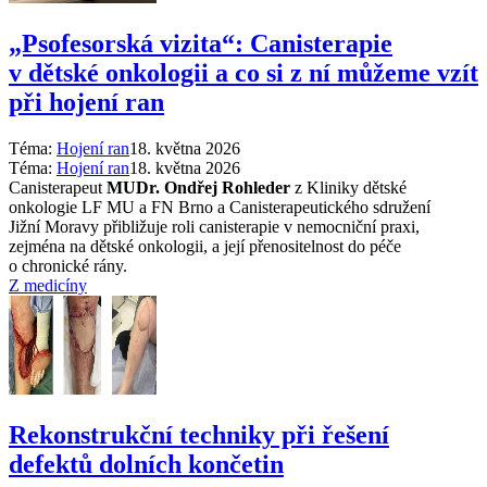
„Psofesorská vizita“: Canisterapie
v dětské onkologii a co si z ní můžeme vzít
při hojení ran
Téma:
Hojení ran
18. května 2026
Téma:
Hojení ran
18. května 2026
Canisterapeut
MUDr. Ondřej Rohleder
z Kliniky dětské
onkologie LF MU a FN Brno a Canisterapeutického sdružení
Jižní Moravy přibližuje roli canisterapie v nemocniční praxi,
zejména na dětské onkologii, a její přenositelnost do péče
o chronické rány.
Z medicíny
Rekonstrukční techniky při řešení
defektů dolních končetin