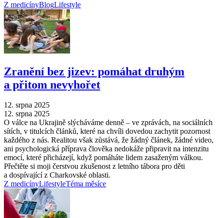
Z medicíny
Blog
Lifestyle
Zranění bez jizev: pomáhat druhým
a přitom nevyhořet
12. srpna 2025
12. srpna 2025
O válce na Ukrajině slýcháváme denně –⁠ ve zprávách, na sociálních
sítích, v titulcích článků, které na chvíli dovedou zachytit pozornost
každého z nás. Realitou však zůstává, že žádný článek, žádné video,
ani psychologická příprava člověka nedokáže připravit na intenzitu
emocí, které přicházejí, když pomáháte lidem zasaženým válkou.
Přečtěte si moji čerstvou zkušenost z letního tábora pro děti
a dospívající z Charkovské oblasti.
Z medicíny
Lifestyle
Téma měsíce