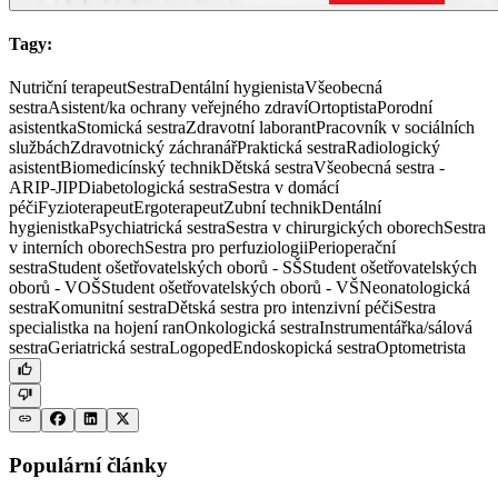
Tagy:
Nutriční terapeut
Sestra
Dentální hygienista
Všeobecná
sestra
Asistent/ka ochrany veřejného zdraví
Ortoptista
Porodní
asistentka
Stomická sestra
Zdravotní laborant
Pracovník v sociálních
službách
Zdravotnický záchranář
Praktická sestra
Radiologický
asistent
Biomedicínský technik
Dětská sestra
Všeobecná sestra -
ARIP-JIP
Diabetologická sestra
Sestra v domácí
péči
Fyzioterapeut
Ergoterapeut
Zubní technik
Dentální
hygienistka
Psychiatrická sestra
Sestra v chirurgických oborech
Sestra
v interních oborech
Sestra pro perfuziologii
Perioperační
sestra
Student ošetřovatelských oborů - SŠ
Student ošetřovatelských
oborů - VOŠ
Student ošetřovatelských oborů - VŠ
Neonatologická
sestra
Komunitní sestra
Dětská sestra pro intenzivní péči
Sestra
specialistka na hojení ran
Onkologická sestra
Instrumentářka/sálová
sestra
Geriatrická sestra
Logoped
Endoskopická sestra
Optometrista
Populární články