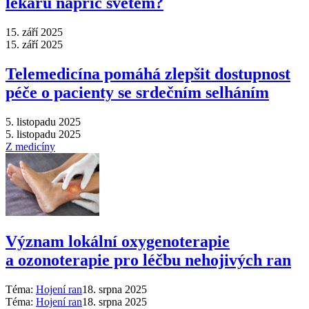
lékařů napříč světem?
15. září 2025
15. září 2025
Telemedicína pomáhá zlepšit dostupnost
péče o pacienty se srdečním selháním
5. listopadu 2025
5. listopadu 2025
Z medicíny
Význam lokální oxygenoterapie
a ozonoterapie pro léčbu nehojivých ran
Téma:
Hojení ran
18. srpna 2025
Téma:
Hojení ran
18. srpna 2025