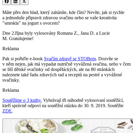
Máte přes den hlad, který zaháníte, kde čím? Nevíte, jak si rychle
a jednoduše připravit zdravou svačinu nebo se vaše kreativita
"smrskla" na jogurt s ovocem?
Dne 2.října byly vylosovány Romana Z., Jana D. a Lucie
M. Gratulujeme!
Reklama
Pak si pořiďte e-book
Svačím zdravě se STOBem
. Dozvíte se
v něm nejen, jak má vypadat nutričně vyvážená svačina, nebo v čem
se liší dětské svačinky od dospěláckých, ale na 80 stránkách
naleznete také řadu zdravých rad a receptů na pestré a vyvážené
svačinky.
Reklama
Soutěžíme o 3 knihy.
Vyhrávají tři náhodně vylosovaní soutěžící,
kteří správně odpoví na soutěžní otázku do 30. 9. 2019. Soutěžte
ZDE
.