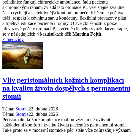
poliklinice fungují chirurgické ambulance, řadu pacientů
s chronickými ranami zvládá tato ordinace PL vést stejně kvalitně,
často rychleji a s efektivnější kontinuitou péče. Klíčem je pečlivá
triáž, respekt k cévnímu stavu končetiny, flexibilní převazový plán
a trpělivá edukace pacienta i rodiny. O své zkušenosti z praxe
převazové péče v ordinaci PL, včetně cíleného využití larvoterapie,
se v následujících 4 kazuistikách dělí
Martina Fojtů
.
Z medicíny
Vliv peristomálních kožních komplikací
na kvalitu života dospělých s permanentní
stomií
Téma:
Stomie
22. dubna 2026
Téma:
Stomie
22. dubna 2026
Peristomální kožní komplikace mohou významně ovlivnit
každodenní komfort i kvalitu života pacientů s permanentní stomií.
Také proto se v moderní stomické péči stále více zdůrazňuje význam