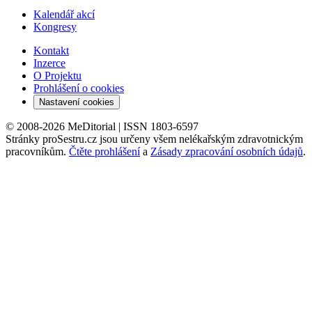
Kalendář akcí
Kongresy
Kontakt
Inzerce
O Projektu
Prohlášení o cookies
Nastavení cookies
© 2008-2026 MeDitorial | ISSN 1803-6597
Stránky proSestru.cz jsou určeny všem nelékařským zdravotnickým
pracovníkům.
Čtěte prohlášení
a
Zásady zpracování osobních údajů
.