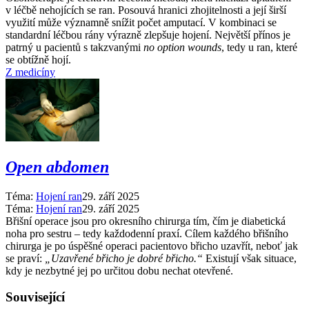
v léčbě nehojících se ran. Posouvá hranici zhojitelnosti a její širší
využití může významně snížit počet amputací. V kombinaci se
standardní léčbou rány výrazně zlepšuje hojení. Největší přínos je
patrný u pacientů s takzvanými
no option wounds
, tedy u ran, které
se obtížně hojí.
Z medicíny
Open abdomen
Téma:
Hojení ran
29. září 2025
Téma:
Hojení ran
29. září 2025
Břišní operace jsou pro okresního chirurga tím, čím je diabetická
noha pro sestru –⁠ tedy každodenní praxí. Cílem každého břišního
chirurga je po úspěšné operaci pacientovo břicho uzavřít, neboť jak
se praví:
„Uzavřené břicho je dobré břicho.“
Existují však situace,
kdy je nezbytné jej po určitou dobu nechat otevřené.
Související