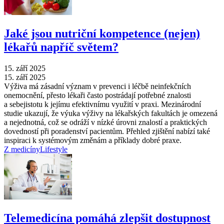
Jaké jsou nutriční kompetence (nejen)
lékařů napříč světem?
15. září 2025
15. září 2025
Výživa má zásadní význam v prevenci i léčbě neinfekčních
onemocnění, přesto lékaři často postrádají potřebné znalosti
a sebejistotu k jejímu efektivnímu využití v praxi. Mezinárodní
studie ukazují, že výuka výživy na lékařských fakultách je omezená
a nejednotná, což se odráží v nízké úrovni znalostí a praktických
dovedností při poradenství pacientům. Přehled zjištění nabízí také
inspiraci k systémovým změnám a příklady dobré praxe.
Z medicíny
Lifestyle
Telemedicína pomáhá zlepšit dostupnost