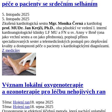
péče o pacienty se srdečním selháním
5. listopadu 2025
5. listopadu 2025
Zkušená kardiologická sestra
Mgr. Monika Černá
a kardiolog
prof. MUDr. Jan Krejčí, Ph.D.
, oba působící ve vedení I. interní
kardioangiologické kliniky LF MU a FN u sv. Anny v Brně (ona
jako vrchní sestra a on jako přednosta), popisují přínos
specializovaných sester a telemedicínských postupů pro zlepšování
kvality a dostupnosti péče o pacienty s kardiologickými diagnózami.
Z medicíny
Význam lokální oxygenoterapie
a ozonoterapie pro léčbu nehojivých ran
Téma:
Hojení ran
18. srpna 2025
Téma:
Hojení ran
18. srpna 2025
Ozonoterapie je efektivní léčebná metoda, která nachází uplatnění