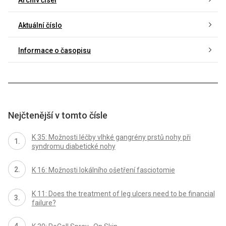
Aktuální číslo
Informace o časopisu
Nejčtenější v tomto čísle
K 35: Možnosti léčby vlhké gangrény prstů nohy při
syndromu diabetické nohy
K 16: Možnosti lokálního ošetření fasciotomie
K 11: Does the treatment of leg ulcers need to be financial
failure?