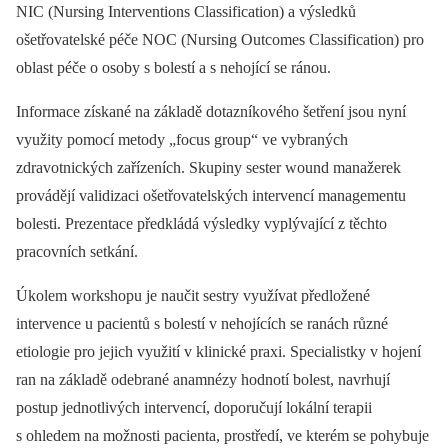
NIC (Nursing Interventions Classification) a výsledků
ošetřovatelské péče NOC (Nursing Outcomes Classification) pro
oblast péče o osoby s bolestí a s nehojící se ránou.
Informace získané na základě dotazníkového šetření jsou nyní
využity pomocí metody „focus group“ ve vybraných
zdravotnických zařízeních. Skupiny sester wound manažerek
provádějí validizaci ošetřovatelských intervencí managementu
bolesti. Prezentace předkládá výsledky vyplývající z těchto
pracovních setkání.
Úkolem workshopu je naučit sestry využívat předložené
intervence u pacientů s bolestí v nehojících se ranách různé
etiologie pro jejich využití v klinické praxi. Specialistky v hojení
ran na základě odebrané anamnézy hodnotí bolest, navrhují
postup jednotlivých intervencí, doporučují lokální terapii
s ohledem na možnosti pacienta, prostředí, ve kterém se pohybuje