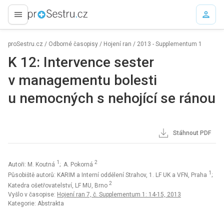
proLékaře.cz
proSestru.cz
/
Odborné časopisy
/
Hojení ran
/
2013 - Supplementum 1
K 12: Intervence sester
v managementu bolesti
u nemocných s nehojící se ránou
Stáhnout PDF
1
2
Autoři: M. Koutná
; A. Pokorná
1
Působiště autorů: KARIM a Interní oddělení Strahov, 1. LF UK a VFN, Praha
;
2
Katedra ošetřovatelství, LF MU, Brno
Vyšlo v časopise:
Hojení ran 7, č. Supplementum 1: 14-15, 2013
Kategorie: Abstrakta