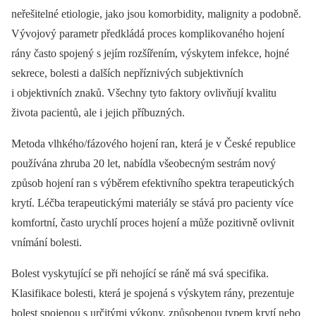
neřešitelné etiologie, jako jsou komorbidity, malignity a podobně.
Vývojový parametr předkládá proces komplikovaného hojení
rány často spojený s jejím rozšířením, výskytem infekce, hojné
sekrece, bolesti a dalších nepříznivých subjektivních
i objektivních znaků. Všechny tyto faktory ovlivňují kvalitu
života pacientů, ale i jejich příbuzných.
Metoda vlhkého/fázového hojení ran, která je v České republice
používána zhruba 20 let, nabídla všeobecným sestrám nový
způsob hojení ran s výběrem efektivního spektra terapeutických
krytí. Léčba terapeutickými materiály se stává pro pacienty více
komfortní, často urychlí proces hojení a může pozitivně ovlivnit
vnímání bolesti.
Bolest vyskytující se při nehojící se ráně má svá specifika.
Klasifikace bolesti, která je spojená s výskytem rány, prezentuje
bolest spojenou s určitými výkony, způsobenou typem krytí nebo