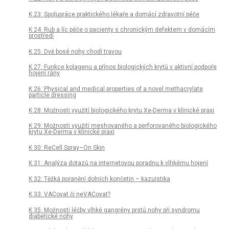
K 23: Spolupráce praktického lékaře a domácí zdravotní péče
K 24: Rub a líc péče o pacienty s chronickým defektem v domácím
prostředí
K 25: Dvě bosé nohy chodí travou
K 27: Funkce kolagenu a přínos biologických krytů v aktivní podpoře
hojení rány
K 26: Physical and medical properties of a novel methacrylate
particle dressing
K 28: Možnosti využití biologického krytu Xe-Derma v klinické praxi
K 29: Možnosti využití meshovaného a perforovaného biologického
krytu Xe-Derma v klinické praxi
K 30: ReCell Spray–On Skin
K 31: Analýza dotazů na internetovou poradnu k vlhkému hojení
K 32: Těžká poranění dolních končetin – kazuistika
K 33: VACovat či neVACovat?
K 35: Možnosti léčby vlhké gangrény prstů nohy při syndromu
diabetické nohy