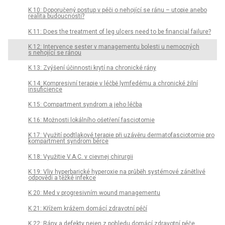
K 10: Doporučený postup v péči o nehojící se ránu – utopie anebo
realita budoucnosti?
K 11: Does the treatment of leg ulcers need to be financial failure?
K 12: Intervence sester v managementu bolesti u nemocných
s nehojící se ránou
K 13: Zvýšení účinnosti krytí na chronické rány
K 14: Kompresivní terapie v léčbě lymfedému a chronické žilní
insuficience
K 15: Compartment syndrom a jeho léčba
K 16: Možnosti lokálního ošetření fasciotomie
K 17: Využití podtlakové terapie při uzávěru dermatofasciotomie pro
kompartment syndrom bérce
K 18: Využitie V.A.C. v cievnej chirurgii
K 19: Vliv hyperbarické hyperoxie na průběh systémové zánětlivé
odpovědi a těžké infekce
K 20: Med v progresivním wound managementu
K 21: Křížem krážem domácí zdravotní péčí
K 22: Rány a defekty nejen z pohledu domácí zdravotní péče