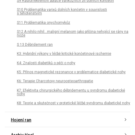
S9 Radiofrekvenční ablace varikózních žil dolních končetin
S10 Problematika varixů dolních končetin v souvislosti
s těhotenstvím
S11 Problematika onychomykóz
S12 A nihilo nihil…maligní melanom jako příčina nehojící se rány na
noze
S 13 Débridement ran
K3: Hybridní výkony v léčbě kritické končetinové ischemie
K4: Znalosti diabetiků o péči o nohy
K5: Přínos magnetické rezonance v problematice diabetické nohy
K6: Terapie Charcotovy neuroosteoarthropatie
K7: Efektivita chirurgického débridementu u syndromu diabetické
nohy
K8: Teorie a skutečnost v protetické léčbě syndromu diabetické nohy
Hojení ran
Archiv čísel