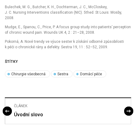
Bulechek, M. G., Butcher, K. H., Dochterman, J. C., McCloskey,
J. C. Nursing Interventions classification (NIC). 5thed. St Louis: Mosby,
2008.
Mudge, E., Spanou, C., Price, P. A focus group study into patients’ perception
of chronic wound pain. Wounds UK 4, 2 : 21–28, 2008.
Pokorná, A. Nové trendy ve výuce sester k získání odborné způsobilosti
k péči o chronické rány a defekty. Sestra 19, 11 : 52–52, 2009.
ŠTÍTKY
Chirurgie všeobecná
Sestra
Domácí péče
ČLÁNEK
Úvodní slovo