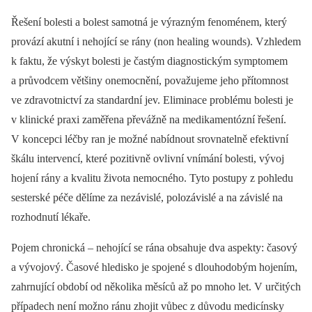
Řešení bolesti a bolest samotná je výrazným fenoménem, který
provází akutní i nehojící se rány (non healing wounds). Vzhledem
k faktu, že výskyt bolesti je častým diagnostickým symptomem
a průvodcem většiny onemocnění, považujeme jeho přítomnost
ve zdravotnictví za standardní jev. Eliminace problému bolesti je
v klinické praxi zaměřena převážně na medikamentózní řešení.
V koncepci léčby ran je možné nabídnout srovnatelně efektivní
škálu intervencí, které pozitivně ovlivní vnímání bolesti, vývoj
hojení rány a kvalitu života nemocného. Tyto postupy z pohledu
sesterské péče dělíme za nezávislé, polozávislé a na závislé na
rozhodnutí lékaře.
Pojem chronická –⁠ nehojící se rána obsahuje dva aspekty: časový
a vývojový. Časové hledisko je spojené s dlouhodobým hojením,
zahrnující období od několika měsíců až po mnoho let. V určitých
případech není možno ránu zhojit vůbec z důvodu medicínsky