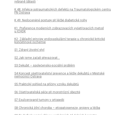
vybrané oblasti
K 48: Infekce potraumatických defektů na Traumatologickém centru
FN Ostrava
K 49: Nedoceněné postupy při léčbě diabetické nohy
K1: Preference moderních zobrazovacích vyšetřovacích metod
u ICHDK
K2: Základní principy endovaskulární terapie u chronické kritické
končetinové ischemie
S1 Zdravý životní styl
S2 Jak jsme začali převazovat...
S3 Dekubit – společensko-sociální problém
S4 Koncept ošetřovatelství prevence a léčby dekubitů v Městské
nemocnici Ostrava
S5 Praktický pohled na příčiny vzniku dekubitů
S6 Ošetřovatelská péče při monstrózní obezitě
S7 Exulcerované tumory v ortopedii
S8 Chronická žilní choroba – etiopatogeneze, projevy a léčba