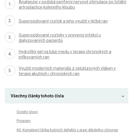
Analgezie v podobě periferní nervové stimulace po totální
artroplastice kolenního kloubu
Superoxidovaný roztok a jeho využití v léčbě ran
Superoxidované roztoky v prevenci infekcí u
dialyzovaných pacientů
Hydrofilní gel na bázi medu v terapii chronických a
infikovaných ran
Využití moderních materiálů z celulózových vláken v
terapii akutních i chronických ran
Všechny články tohoto čísla
Úvodní slovo
Program
K9: Komplexní léčba kožních defektů v praxi dětského chirurga