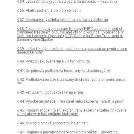
K 34: Léčba chronických ran u pacienta po úrazu – kazuistika
K 36: Akutní ischemie dolních končetin
K 37: Mechanismy účinku lokálního podtlaku v léčbě ran
K 38: Topical negative pressure therapy (TNPT) as an element of
combined treatment of burns and chronic wounds. Experience of
Centrum Leczenia Oparzen (CLO)/Centre for Burns Treatment in
Siemianowice Śląskie
K 39: Léčba řízeným lokálním podtlakem u pacientů se syndromem
diabetické nohy
K 40: Využití vakuové terapie v cévní chirurgii
K 41: Co přinesla podtlaková léčba rány kardiochirurgům?
K 42: Podtlaková terapie u závažných otevřených zlomenin, ano či
ne?
K 43: Ambulantní podtlaková terapie rány
K 44: Vysoké amputace – hra čísel nebo skutečný nárůst, a proč?
K 45: Porcinní model hojení excizní rány experimentálně infikované
vícedruhovým bakteriálním biofilmem
K 46: Mikrobiologická podpora při hojení ran
K 47: Hygiena a prevence nozokomiálních nákaz – akcent na