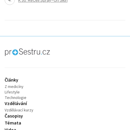
K 30: ReCell Spray–On Skin
proLékaře.cz
Články
Z medicíny
Lifestyle
Technologie
Vzdělávání
Vzdělávací kurzy
Časopisy
Témata