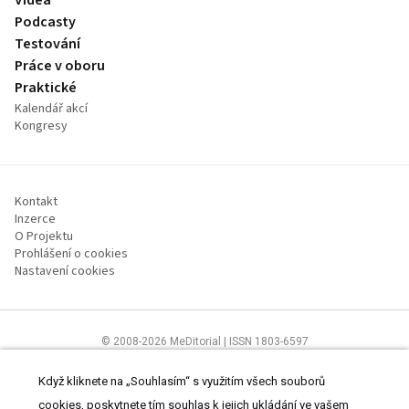
Videa
Podcasty
Testování
Práce v oboru
Praktické
Kalendář akcí
Kongresy
Kontakt
Inzerce
O Projektu
Prohlášení o cookies
Nastavení cookies
© 2008-2026 MeDitorial | ISSN 1803-6597
Stránky proSestru.cz jsou určeny všem nelékařským zdravotnickým
pracovníkům.
Čtěte prohlášení
a
Zásady zpracování osobních údajů
.
Když kliknete na „Souhlasím“ s využitím všech souborů
cookies, poskytnete tím souhlas k jejich ukládání ve vašem