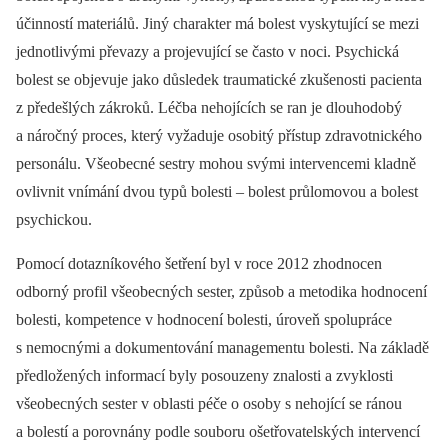
účinností materiálů. Jiný charakter má bolest vyskytující se mezi
jednotlivými převazy a projevující se často v noci. Psychická
bolest se objevuje jako důsledek traumatické zkušenosti pacienta
z předešlých zákroků. Léčba nehojících se ran je dlouhodobý
a náročný proces, který vyžaduje osobitý přístup zdravotnického
personálu. Všeobecné sestry mohou svými intervencemi kladně
ovlivnit vnímání dvou typů bolesti –⁠ bolest průlomovou a bolest
psychickou.
Pomocí dotazníkového šetření byl v roce 2012 zhodnocen
odborný profil všeobecných sester, způsob a metodika hodnocení
bolesti, kompetence v hodnocení bolesti, úroveň spolupráce
s nemocnými a dokumentování managementu bolesti. Na základě
předložených informací byly posouzeny znalosti a zvyklosti
všeobecných sester v oblasti péče o osoby s nehojící se ránou
a bolestí a porovnány podle souboru ošetřovatelských intervencí