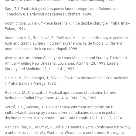
Karu, T. I. Photobiology of low-power laser therapy. Laser Science and
Tchnology 8. Hardwood Academie Publishers, 1989.
Kocmichová, B. Helium-neon laser na Klinice dětské chirurgie. Praha: Imex-
Eskos, 1994.
Kocmichová, B., Rousková, B., Rožková, M. et al. Lasertherapy in pediatric,
burn and plastic surgery –⁠ current experience. In: de Nicola, G. Current
concept in pediatric burn care. Napoli, 1999.
Abstrakta z: American Society for Laser Medicine and Surgery Thirteenth
Annual Meeting New Orleasns, Louisiana, April 18–20, 1993. Lasers in
Surgery and Medicine 13, 1 : 1–141, 1993.
Lidická, M., Pleschinger, J., Slíva, J. Použití ozařovacích laserů v medicíně
I. Praha: Eskos a Amega, 1992.
Rosiak, J. M., Olejczak, J. Medical applications of radiation formed
hydrogels. Radiat Phys Chem 42, 4–6 : 903–906, 1993.
Sorrof, H. S., Sasvary, D. H. Collagenase ointment and polymixin B
sulfate/bacitracin spray versus silver sulfadiazine cream in partial-
thickness burns: a pilot study. J Burn Care Rehabil 15, 1 : 13–17, 1994.
Van den Plas, D., De Smet, K., Sollie P. Flaminal Hydro: kombinace netoxicity
a antimikrobiální aktivity. Poster na: Wound care conference, Harrogate,