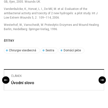
GB, říjen, 2005. Wounds UK.
Vandenbulcke, K., Horvat, L. I., De Mil, M. et al. Evaluation of the
antibacterial activity and toxicity of 2 new hydrogels: a pilot study. Int J
Low Extrem Wounds 5, 2 : 109–114, 2006.
Westerhof, W., Vanscheidt, W. Proteolytic Enzymes and Wound Healing.
Berlin, Heidelberg: Springer-Verlag, 1996.
ŠTÍTKY
Chirurgie všeobecná
Sestra
Domácí péče
ČLÁNEK
Úvodní slovo