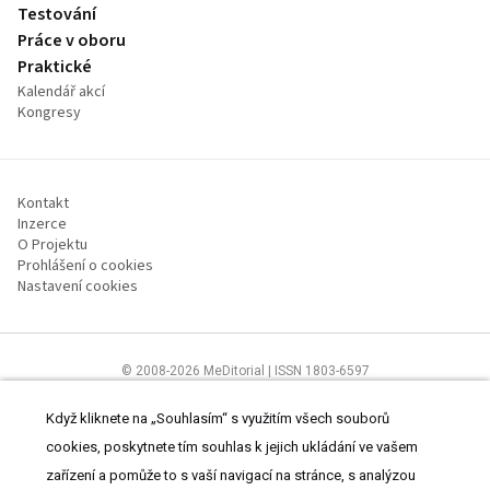
Testování
Práce v oboru
Praktické
Kalendář akcí
Kongresy
Kontakt
Inzerce
O Projektu
Prohlášení o cookies
Nastavení cookies
© 2008-2026 MeDitorial | ISSN 1803-6597
Stránky proSestru.cz jsou určeny všem nelékařským zdravotnickým
pracovníkům.
Čtěte prohlášení
a
Zásady zpracování osobních údajů
.
Když kliknete na „Souhlasím“ s využitím všech souborů
cookies, poskytnete tím souhlas k jejich ukládání ve vašem
zařízení a pomůže to s vaší navigací na stránce, s analýzou