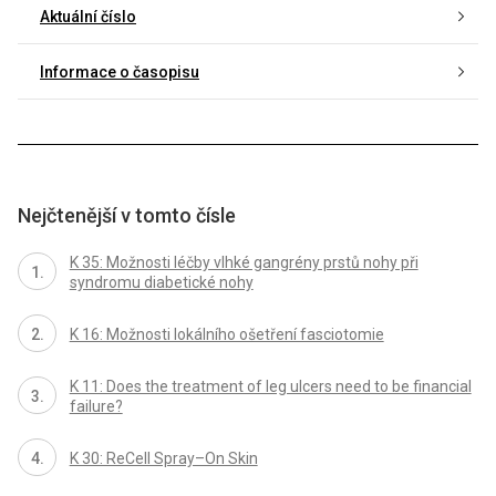
Aktuální číslo
Informace o časopisu
Nejčtenější v tomto čísle
K 35: Možnosti léčby vlhké gangrény prstů nohy při
syndromu diabetické nohy
K 16: Možnosti lokálního ošetření fasciotomie
K 11: Does the treatment of leg ulcers need to be financial
failure?
K 30: ReCell Spray–On Skin