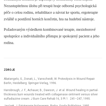
Nezastupitelnou úlohu při terapii hraje odborná psychologická
péče o celou rodinu, rehabilitace a návrat ke sportu, ergoterapie
zvláště u postižení horních končetin, hra na hudební nástroje.
Požadovaným výsledkem kombinované terapie, mezioborové
spolupráce a individuálního přístupu je spokojený pacient a jeho
rodina.
ZDROJE
Abatangelo, G., Donati, L., Vanscheidt, W. Proteolysis in Wound Repair.
Berlin, Heidelberg: Springer-Verlag, 1996.
Hansbrough, J. F., Achauer, B., Dawson, J. et al. Wound healing in partial-
thickness burn wounds treated with collagenase ointment versus silver
sulfadiazine cream. J Burn Care Rehab 16, 3 Pt 1 : 241–247, 1995.
Javůrek, J. Fototerapie biolaserem. Praha: Grada Publishing, 1995.