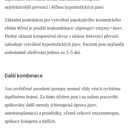
nejefektivnější prevencí i léčbou hypertrofických jizev.
Základní podmínkou pro vytvoření uspokojivého kosmetického
efektu léčení je použití trojkombinace:
alginogel+enzymy+laser
.
Plošný okluzní kompresivní obvaz s nízkou frekvencí převazů
zabraňuje vytváření hypertrofických jizev. Pacienti jsou nejčastěji
ambulantně ošetřováni jednou za 3–5 dní.
Další kombinace
Ani osvědčené zavedené postupy nemusí vždy vést k rychlému
úspěšnému hojení. Za tímto účelem jsou i na našem pracovišti
aplikovány další metody (chirurgická úprava jizev,
autotransplantace) a prostředky, včetně celkové enzymoterapie,
aplikace kolagenu a dalších.