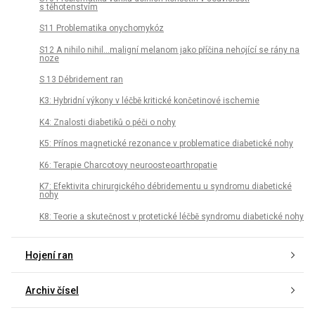
s těhotenstvím
S11 Problematika onychomykóz
S12 A nihilo nihil…maligní melanom jako příčina nehojící se rány na
noze
S 13 Débridement ran
K3: Hybridní výkony v léčbě kritické končetinové ischemie
K4: Znalosti diabetiků o péči o nohy
K5: Přínos magnetické rezonance v problematice diabetické nohy
K6: Terapie Charcotovy neuroosteoarthropatie
K7: Efektivita chirurgického débridementu u syndromu diabetické
nohy
K8: Teorie a skutečnost v protetické léčbě syndromu diabetické nohy
Hojení ran
Archiv čísel