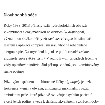
Dlouhodobá péče
Roky 1983–2013 přinesly užití hydrokoloidních obvazů
v kombinaci s enzymatickou nekrektomií –⁠
alginogelů
,
významnou složkou léčby zůstává
laserterapie
biostimulačním
laserem s aplikací kompresí, masáží, vhodné rehabilitace
a ergoterapie. Na urychlení hojení se podílí rovněž
celková
enzymoterapie (Wobenzym)
. V jednotlivých případech léčení je
vždy uplatňován individuální přístup, v němž jsou kombinovány
různé postupy.
Příznivým aspektem kombinované léčby
alginogely
je nízká
frekvence výměny obvazů, umožňující maximální využití
ambulantní péče, které příznivě ovlivňuje psychiku pacientů
a celé jejich rodiny a vede k dalšímu zkvalitnění a zkrácení doby