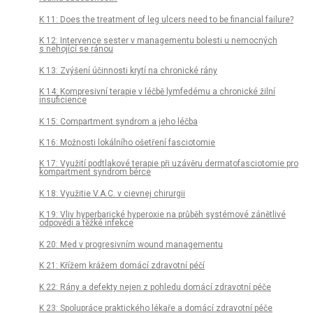
K 11: Does the treatment of leg ulcers need to be financial failure?
K 12: Intervence sester v managementu bolesti u nemocných
s nehojící se ránou
K 13: Zvýšení účinnosti krytí na chronické rány
K 14: Kompresivní terapie v léčbě lymfedému a chronické žilní
insuficience
K 15: Compartment syndrom a jeho léčba
K 16: Možnosti lokálního ošetření fasciotomie
K 17: Využití podtlakové terapie při uzávěru dermatofasciotomie pro
kompartment syndrom bérce
K 18: Využitie V.A.C. v cievnej chirurgii
K 19: Vliv hyperbarické hyperoxie na průběh systémové zánětlivé
odpovědi a těžké infekce
K 20: Med v progresivním wound managementu
K 21: Křížem krážem domácí zdravotní péčí
K 22: Rány a defekty nejen z pohledu domácí zdravotní péče
K 23: Spolupráce praktického lékaře a domácí zdravotní péče