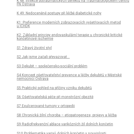
K 48: Infekce potraumatických defektů na Traumatologickém centru
FN Ostrava
K 49: Nedoceněné postupy při léčbě diabetické nohy
K1: Preference moderních zobrazovacích vyšetřovacích metod
u ICHDK
K2: Základní principy endovaskulární terapie u chronické kritické
končetinové ischemie
S1 Zdravý životní styl
S2 Jak jsme začali převazovat...
S3 Dekubit – společensko-sociální problém
S4 Koncept ošetřovatelství prevence a léčby dekubitů v Městské
nemocnici Ostrava
S5 Praktický pohled na příčiny vzniku dekubitů
S6 Ošetřovatelská péče při monstrózní obezitě
S7 Exulcerované tumory v ortopedii
S8 Chronická žilní choroba – etiopatogeneze, projevy a léčba
S9 Radiofrekvenční ablace varikózních žil dolních končetin
S10 Problematika varixů dolních končetin v souvislosti