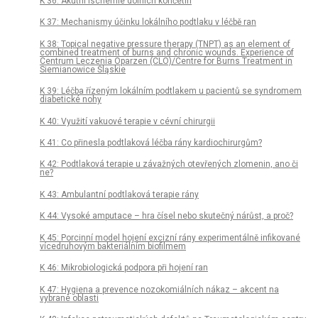
K 36: Akutní ischemie dolních končetin
K 37: Mechanismy účinku lokálního podtlaku v léčbě ran
K 38: Topical negative pressure therapy (TNPT) as an element of
combined treatment of burns and chronic wounds. Experience of
Centrum Leczenia Oparzen (CLO)/Centre for Burns Treatment in
Siemianowice Śląskie
K 39: Léčba řízeným lokálním podtlakem u pacientů se syndromem
diabetické nohy
K 40: Využití vakuové terapie v cévní chirurgii
K 41: Co přinesla podtlaková léčba rány kardiochirurgům?
K 42: Podtlaková terapie u závažných otevřených zlomenin, ano či
ne?
K 43: Ambulantní podtlaková terapie rány
K 44: Vysoké amputace – hra čísel nebo skutečný nárůst, a proč?
K 45: Porcinní model hojení excizní rány experimentálně infikované
vícedruhovým bakteriálním biofilmem
K 46: Mikrobiologická podpora při hojení ran
K 47: Hygiena a prevence nozokomiálních nákaz – akcent na
vybrané oblasti