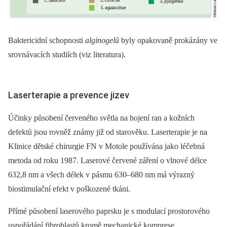
Baktericidní schopnosti
alginogelů
byly opakovaně prokázány ve
srovnávacích studiích (viz literatura).
Laserterapie a prevence jizev
Účinky působení červeného světla na hojení ran a kožních
defektů jsou rovněž známy již od starověku. Laserterapie je na
Klinice dětské chirurgie FN v Motole používána jako léčebná
metoda od roku 1987. Laserové červené záření o vlnové délce
632,8 nm a všech délek v pásmu 630–680 nm má výrazný
biostimulační efekt v poškozené tkáni.
Přímé působení laserového paprsku je s modulací prostorového
uspořádání fibroblastů kromě mechanické komprese