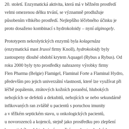
20. století. Enzymatická aktivita, která má v běžném prostředí
velmi omezenou délku trvání, se významně prodlužuje
působením vlhkého prostředí. Nejlepšího léčebného účinku je
proto dosaženo kombinací s hydrokoloidy –⁠ nyní
alginogely
.
Prototypem nekrolytických enzymů byla
kolagenáza
(enzymatická mast
Iruxol
firmy Knoll),
hydrokoloidy
byly
zastoupeny dlouhé období krytem Aquagel (Rybus a Rybus). Od
roku 2000 byly tyto prostředky nahrazeny výrobky firmy
Flen Pharma (Belgie) Flamigel, Flaminal Forte a Flaminal Hydro,
především pro jejich univerzální vlastnosti, které lze využívat při
léčbě popálenin, ztrátových kožních poranění, hlubokých
nehojících se defektů a dekubitů, nehojících se nebo sekundárně
infikovaných ran zvláště u pacientů s poruchou imunity
a v těžkém septickém stavu, u onkologických pacientů,
u novorozenců a kojenců, stejně jako prostředku pro zlepšení