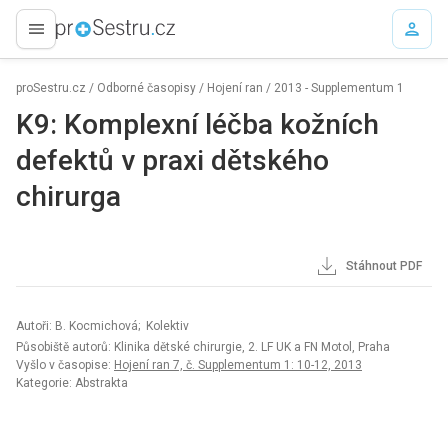
proLékaře.cz
proSestru.cz
/
Odborné časopisy
/
Hojení ran
/
2013 - Supplementum 1
K9: Komplexní léčba kožních
defektů v praxi dětského
chirurga
Stáhnout PDF
Autoři: B. Kocmichová; Kolektiv
Působiště autorů: Klinika dětské chirurgie, 2. LF UK a FN Motol, Praha
Vyšlo v časopise:
Hojení ran 7, č. Supplementum 1: 10-12, 2013
Kategorie: Abstrakta