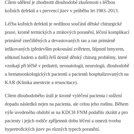
Cílem sdělení je zhodnotit dlouhodobé zkušenosti s léčbou
kožních defektů a s prevencí jizev v průběhu let 1983–2013.
Léčba kožních defektů je nedílnou součástí dětské chirurgické
praxe, kromě termických a ztrátových poranění, léčení komplikací
primárně znečištěných a devastovaných ran a ran primárně
infikovaných (především pokousání zvířetem, štípnutí hmyzem,
uštknutí hadem a další) řeší denně dětský chirurg problémy, které
vznikají při léčbě v pediatrii, neonatologii, neurologii, dlouhodobě
u hematoonkologických pacientů a pacientů hospitalizovaných na
KAR (Klinika anestezie a resuscitace).
Cílem dlouhodobého úsilí je kromě vyléčení pacienta i snížení
dopadu následků nejen na pacienta, ale celou jeho rodinu. Během
výše uvedeného období se na KDCH FNM podařilo zkrátit a pro
pacienty i jejich rodiče zpříjemnit dobu léčení a omezit tvorbu
hypertrofických jizev po různých typech poranění.