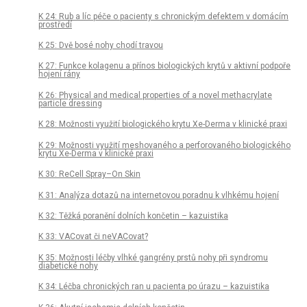
K 24: Rub a líc péče o pacienty s chronickým defektem v domácím
prostředí
K 25: Dvě bosé nohy chodí travou
K 27: Funkce kolagenu a přínos biologických krytů v aktivní podpoře
hojení rány
K 26: Physical and medical properties of a novel methacrylate
particle dressing
K 28: Možnosti využití biologického krytu Xe-Derma v klinické praxi
K 29: Možnosti využití meshovaného a perforovaného biologického
krytu Xe-Derma v klinické praxi
K 30: ReCell Spray–On Skin
K 31: Analýza dotazů na internetovou poradnu k vlhkému hojení
K 32: Těžká poranění dolních končetin – kazuistika
K 33: VACovat či neVACovat?
K 35: Možnosti léčby vlhké gangrény prstů nohy při syndromu
diabetické nohy
K 34: Léčba chronických ran u pacienta po úrazu – kazuistika