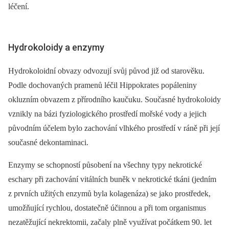
léčení.
Hydrokoloidy a enzymy
Hydrokoloidní obvazy odvozují svůj původ již od starověku.
Podle dochovaných pramenů léčil Hippokrates popáleniny
okluzním obvazem z přírodního kaučuku. Současné hydrokoloidy
vznikly na bázi fyziologického prostředí mořské vody a jejich
původním účelem bylo zachování vlhkého prostředí v ráně při její
současné dekontaminaci.
Enzymy se schopností působení na všechny typy nekrotické
eschary při zachování vitálních buněk v nekrotické tkáni (jedním
z prvních užitých enzymů byla kolagenáza) se jako prostředek,
umožňující rychlou, dostatečně účinnou a při tom organismus
nezatěžující nekrektomii, začaly plně využívat počátkem 90. let