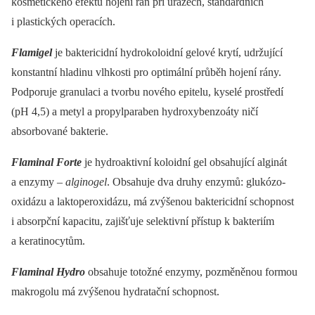
kosmetického efektu hojení ran při úrazech, standardních
i plastických operacích.
Flamigel
je baktericidní hydrokoloidní gelové krytí, udržující
konstantní hladinu vlhkosti pro optimální průběh hojení rány.
Podporuje granulaci a tvorbu nového epitelu, kyselé prostředí
(pH 4,5) a metyl a propylparaben hydroxybenzoáty ničí
absorbované bakterie.
Flaminal Forte
je hydroaktivní koloidní gel obsahující alginát
a enzymy –⁠
alginogel
. Obsahuje dva druhy enzymů: glukózo-
oxidázu a laktoperoxidázu, má zvýšenou baktericidní schopnost
i absorpční kapacitu, zajišťuje selektivní přístup k bakteriím
a keratinocytům.
Flaminal Hydro
obsahuje totožné enzymy, pozměněnou formou
makrogolu má zvýšenou hydratační schopnost.