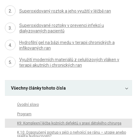
Superoxidovaný roztok a jeho využití v léčbě ran
Superoxidované roztoky v prevenci infekcí u
dialyzovaných pacientů
Hydrofilní gel na bázi medu v terapii chronických a
infikovaných ran
Využití moderních materiálů z celulózových vláken v
terapii akutních i chronických ran
Všechny články tohoto čísla
Úvodní slovo
Program
K9: Komplexní léčba kožních defektů v praxi dětského chirurga
K 10: Doporučený postup v péči o nehojící se ránu – utopie anebo
realita budoucnosti?