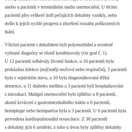
anebo u pacientů v terminálním stadiu onemocnění. U těchto
pacientů přes veškeré úsilí pečujících dekubity vznikly, nebo
došlo k jejich rychlé progresi a zhoršení rozsahu poškozených
tkání.
Všichni pacienti s dekubitem byli polymorbidní a uvedené
vybrané diagnózy se různě kombinovaly (viz graf č. 1).
U 12 pacientů selhávaly životní funkce, u 16 pacientů byla
prokázána infekce (nejčastěji močová nebo respirační), 5 pacientů
bylo v septickém stavu, u 10 byla diagnostikovaná těžká
demence, u 11 diabetes mellitus a 3 pacienti byli hospitalizováni
s intoxikací. Maligní onemocnění bylo zjištěno u 8 pacientů,
akutní krvácení z gastrointestinálního traktu u 6 pacientů,
hemiplegie nebo hemiparéza byla u 3 pacientů. U 6 pacientů byla
provedena kardiopulmonální resuscitace. Z 30 pacientů
s dekubity jich 6 zemřelo, z toho u dvou byly zjištěny dekubity