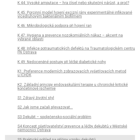
K 44: Vysoké amputace – hra čísel nebo skutečný nárůst, a proč?
K 45: Porcinní model hojení excizní rány experimentálně infikované
vícedruhovým bakteriálním biofilmem
K 46: Mikrobiologická podpora při hojení ran
K 47: Hygiena a prevence nozokomiálních nákaz – akcent na
vybrané oblasti
K 48: Infekce potraumatických defektů na Traumatologickém centru
FN Ostrava
K 49: Nedoceněné postupy při léčbě diabetické nohy
K1: Preference moderních zobrazovacích vyšetřovacích metod
u ICHDK
K2: Základní principy endovaskulární terapie u chronické kritické
končetinové ischemie
S1 Zdravý životní styl
S2 Jak jsme začali převazovat...
S3 Dekubit – společensko-sociální problém
S4 Koncept ošetřovatelství prevence a léčby dekubitů v Městské
nemocnici Ostrava
S5 Praktický pohled na příčiny vzniku dekubitů