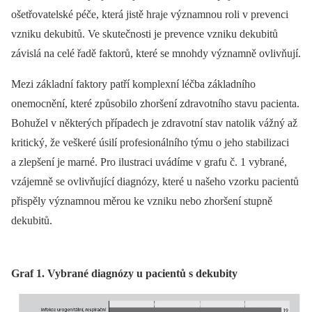
ošetřovatelské péče, která jistě hraje významnou roli v prevenci
vzniku dekubitů. Ve skutečnosti je prevence vzniku dekubitů
závislá na celé řadě faktorů, které se mnohdy významně ovlivňují.
Mezi základní faktory patří komplexní léčba základního
onemocnění, které způsobilo zhoršení zdravotního stavu pacienta.
Bohužel v některých případech je zdravotní stav natolik vážný až
kritický, že veškeré úsilí profesionálního týmu o jeho stabilizaci
a zlepšení je marné. Pro ilustraci uvádíme v grafu č. 1 vybrané,
vzájemně se ovlivňující diagnózy, které u našeho vzorku pacientů
přispěly významnou měrou ke vzniku nebo zhoršení stupně
dekubitů.
Graf 1. Vybrané diagnózy u pacientů s dekubity