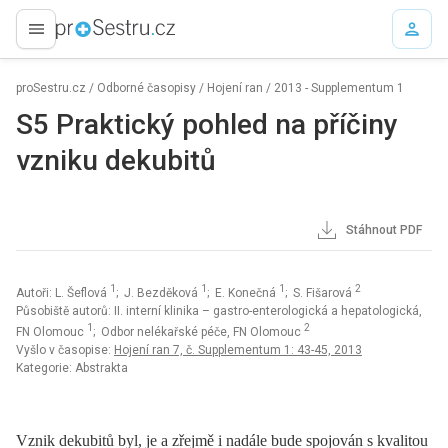
proLékaře.cz
proSestru.cz
/
Odborné časopisy
/
Hojení ran
/
2013 - Supplementum 1
S5 Praktický pohled na příčiny
vzniku dekubitů
Stáhnout PDF
1
1
1
2
Autoři: L. Šeflová
; J. Bezděková
; E. Konečná
; S. Fišarová
Působiště autorů: II. interní klinika – gastro-enterologická a hepatologická,
1
2
FN Olomouc
; Odbor nelékařské péče, FN Olomouc
Vyšlo v časopise:
Hojení ran 7, č. Supplementum 1: 43-45, 2013
Kategorie: Abstrakta
Vznik dekubitů byl, je a zřejmě i nadále bude spojován s kvalitou