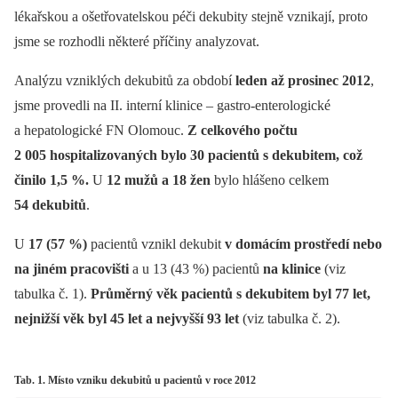
lékařskou a ošetřovatelskou péči dekubity stejně vznikají, proto
jsme se rozhodli některé příčiny analyzovat.
Analýzu vzniklých dekubitů za období
leden až prosinec 2012
,
jsme provedli na II. interní klinice –⁠ gastro-enterologické
a hepatologické FN Olomouc.
Z celkového počtu
2 005 hospitalizovaných bylo 30 pacientů s dekubitem, což
činilo 1,5 %.
U
12 mužů a 18 žen
bylo hlášeno celkem
54 dekubitů
.
U
17 (57 %)
pacientů vznikl dekubit
v domácím prostředí nebo
na jiném pracovišti
a u 13 (43 %) pacientů
na klinice
(viz
tabulka č. 1).
Průměrný věk pacientů s dekubitem byl 77 let,
nejnižší věk byl 45 let a nejvyšší 93 let
(viz tabulka č. 2).
Tab. 1. Místo vzniku dekubitů u pacientů v roce 2012