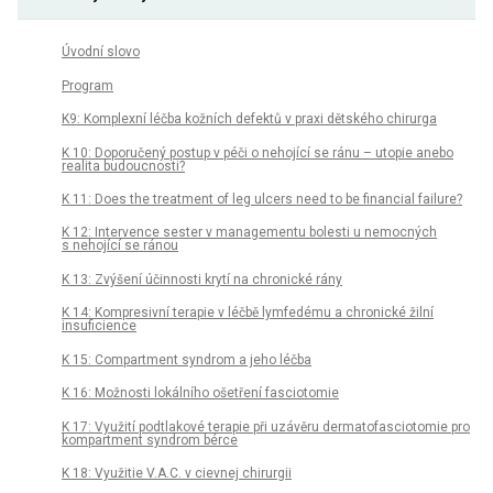
Úvodní slovo
Program
K9: Komplexní léčba kožních defektů v praxi dětského chirurga
K 10: Doporučený postup v péči o nehojící se ránu – utopie anebo
realita budoucnosti?
K 11: Does the treatment of leg ulcers need to be financial failure?
K 12: Intervence sester v managementu bolesti u nemocných
s nehojící se ránou
K 13: Zvýšení účinnosti krytí na chronické rány
K 14: Kompresivní terapie v léčbě lymfedému a chronické žilní
insuficience
K 15: Compartment syndrom a jeho léčba
K 16: Možnosti lokálního ošetření fasciotomie
K 17: Využití podtlakové terapie při uzávěru dermatofasciotomie pro
kompartment syndrom bérce
K 18: Využitie V.A.C. v cievnej chirurgii