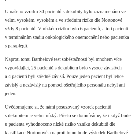
U našeho vzorku 30 pacientů s dekubity bylo zaznamenáno ve
velmi vysokém, vysokém a ve středním riziku dle Nortonové
vždy 8 pacientů. V nízkém riziku bylo 6 pacientů, a to i pacienti
v terminálním stadiu onkologického onemocnění nebo pacientka
s paraplegií.
Naproti tomu Barthelové test soběstačnosti byl mnohem více
vypovídající, 25 pacientů s dekubitem bylo vysoce závislých
a 4 pacienti byli středně závislí. Pouze jeden pacient byl lehce
závislý a nezávislý na pomoci ošetřujícího personálu nebyl ani
jeden.
Uvědomujeme si, že námi posuzovaný vzorek pacientů
s dekubitem je velmi nízký. Přesto se domníváme, že i když bude
u pacienta vyhodnoceno nízké riziko vzniku dekubitů dle
klasifikace Nortonové a naproti tomu bude výsledek Barthelové