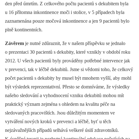
den před úmrtím. Z celkového počtu pacientů s dekubitem byla
u 16 přítomna inkontinence moči i stolice, v 5 případech byla
zaznamenána pouze močová inkontinence a jen 9 pacientů bylo
plně kontinentních.
Závěrem
je nutné zdůraznit, že v našem příspěvku se jednalo
o prezentaci 30 pacientů s dekubity, které vznikly v období roku
2012. U všech pacientů byly prováděny potřebné intervence jak
v prevenci, tak v léčbě dekubitů. Jsme si vědomi toho, že celkový
počet pacientů s dekubity by musel být mnohem vyšší, aby mohl
být výsledek reprezentativní. Přesto se domníváme, že výsledky
našeho sledování a vyhodnocení vzniku dekubitů mohou mít
praktický význam zejména s ohledem na kvalitu péče na
sledovaných pracovištích. Jsou důležitým momentem ve
vytváření nových kroků v prevenci a léčbě, byť u těch
nejzávažnějších případů selhává veškeré úsilí zdravotníků.
K úspěšné terapii je nezbytná kontinuální edukace pečujících na