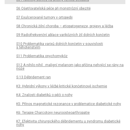
S6 Ošetřovatelská péče při monstrózní obezitě
S7 Exulcerované tumory v ortopedii
S8 Chronická žilní choroba – etiopatogeneze, projevy a léčba
S9 Radiofrekvenční ablace varikózních žil dolních končetin
S10 Problematika varixů dolních končetin v souvislosti
s těhotenstvím
S11 Problematika onychomykóz
S12 A nihilo nihil…maligní melanom jako příčina nehojící se rány na
noze
S 13 Débridement ran
K3: Hybridní výkony v léčbě kritické končetinové ischemie
K4: Znalosti diabetiků o péči o nohy
K5: Přínos magnetické rezonance v problematice diabetické nohy
K6: Terapie Charcotovy neuroosteoarthropatie
K7: Efektivita chirurgického débridementu u syndromu diabetické
nohy