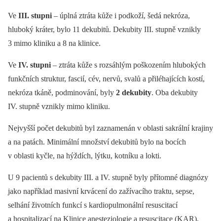
Ve
III. stupni
–⁠ úplná ztráta kůže i podkoží, šedá nekróza,
hluboký kráter, bylo 11 dekubitů. Dekubity III. stupně vznikly
3 mimo kliniku a 8 na klinice.
Ve
IV. stupni
–⁠ ztráta kůže s rozsáhlým poškozením hlubokých
funkčních struktur, fascií, cév, nervů, svalů a přiléhajících kostí,
nekróza tkáně, podminování, byly
2 dekubity
. Oba dekubity
IV. stupně vznikly mimo kliniku.
Nejvyšší počet dekubitů byl zaznamenán v oblasti sakrální krajiny
a na patách. Minimální množství dekubitů bylo na bocích
v oblasti kyčle, na hýždích, lýtku, kotníku a lokti.
U 9 pacientů s dekubity III. a IV. stupně byly přítomné diagnózy
jako například masivní krvácení do zažívacího traktu, sepse,
selhání životních funkcí s kardiopulmonální resuscitací
a hospitalizací na Klinice anesteziologie a resuscitace (KAR),