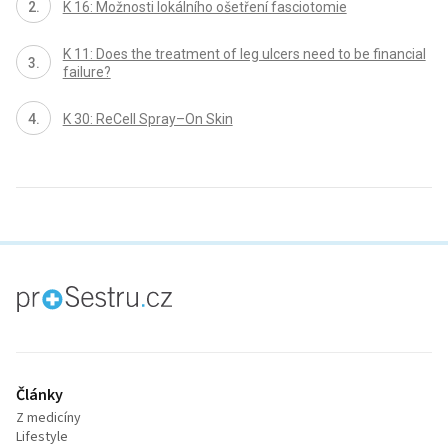
K 16: Možnosti lokálního ošetření fasciotomie
K 11: Does the treatment of leg ulcers need to be financial
failure?
K 30: ReCell Spray–On Skin
proLékaře.cz
Články
Z medicíny
Lifestyle