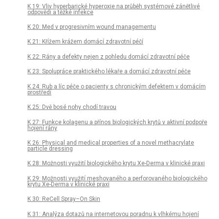
K 19: Vliv hyperbarické hyperoxie na průběh systémové zánětlivé
odpovědi a těžké infekce
K 20: Med v progresivním wound managementu
K 21: Křížem krážem domácí zdravotní péčí
K 22: Rány a defekty nejen z pohledu domácí zdravotní péče
K 23: Spolupráce praktického lékaře a domácí zdravotní péče
K 24: Rub a líc péče o pacienty s chronickým defektem v domácím
prostředí
K 25: Dvě bosé nohy chodí travou
K 27: Funkce kolagenu a přínos biologických krytů v aktivní podpoře
hojení rány
K 26: Physical and medical properties of a novel methacrylate
particle dressing
K 28: Možnosti využití biologického krytu Xe-Derma v klinické praxi
K 29: Možnosti využití meshovaného a perforovaného biologického
krytu Xe-Derma v klinické praxi
K 30: ReCell Spray–On Skin
K 31: Analýza dotazů na internetovou poradnu k vlhkému hojení