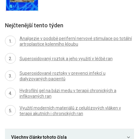
Nejčtenější tento týden
Analgezie v podobě periferní nervové stimulace po totální
artroplastice kolenního kloubu
Superoxidovaný roztok a jeho využití v léčbě ran
Superoxidované roztoky v prevenci infekcí u
dialyzovaných pacientů
Hydrofilní gel na bázi medu v terapii chronických a
infikovaných ran
Využití moderních materiálů z celulózových vláken v
terapii akutních i chronických ran
Všechny články tohoto čísla