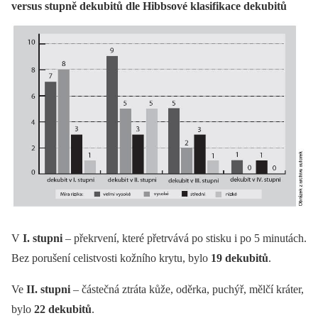
versus stupně dekubitů dle Hibbsové klasifikace dekubitů
V
I. stupni
–⁠ překrvení, které přetrvává po stisku i po 5 minutách.
Bez porušení celistvosti kožního krytu, bylo
19 dekubitů
.
Ve
II. stupni
–⁠ částečná ztráta kůže, oděrka, puchýř, mělčí kráter,
bylo
22 dekubitů
.