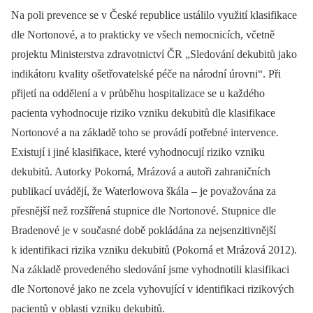
Na poli prevence se v České republice ustálilo využití klasifikace
dle Nortonové, a to prakticky ve všech nemocnicích, včetně
projektu Ministerstva zdravotnictví ČR „Sledování dekubitů jako
indikátoru kvality ošetřovatelské péče na národní úrovni“. Při
přijetí na oddělení a v průběhu hospitalizace se u každého
pacienta vyhodnocuje riziko vzniku dekubitů dle klasifikace
Nortonové a na základě toho se provádí potřebné intervence.
Existují i jiné klasifikace, které vyhodnocují riziko vzniku
dekubitů. Autorky Pokorná, Mrázová a autoři zahraničních
publikací uvádějí, že Waterlowova škála –⁠ je považována za
přesnější než rozšířená stupnice dle Nortonové. Stupnice dle
Bradenové je v současné době pokládána za nejsenzitivnější
k identifikaci rizika vzniku dekubitů (Pokorná et Mrázová 2012).
Na základě provedeného sledování jsme vyhodnotili klasifikaci
dle Nortonové jako ne zcela vyhovující v identifikaci rizikových
pacientů v oblasti vzniku dekubitů.