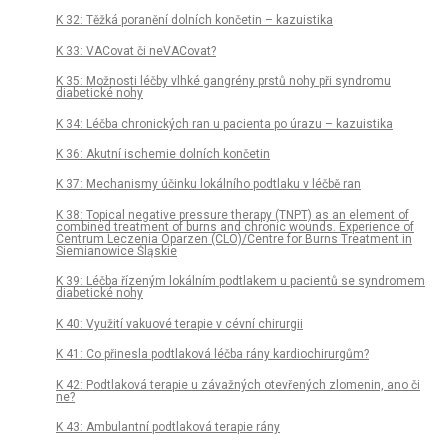
K 32: Těžká poranění dolních končetin – kazuistika
K 33: VACovat či neVACovat?
K 35: Možnosti léčby vlhké gangrény prstů nohy při syndromu
diabetické nohy
K 34: Léčba chronických ran u pacienta po úrazu – kazuistika
K 36: Akutní ischemie dolních končetin
K 37: Mechanismy účinku lokálního podtlaku v léčbě ran
K 38: Topical negative pressure therapy (TNPT) as an element of
combined treatment of burns and chronic wounds. Experience of
Centrum Leczenia Oparzen (CLO)/Centre for Burns Treatment in
Siemianowice Śląskie
K 39: Léčba řízeným lokálním podtlakem u pacientů se syndromem
diabetické nohy
K 40: Využití vakuové terapie v cévní chirurgii
K 41: Co přinesla podtlaková léčba rány kardiochirurgům?
K 42: Podtlaková terapie u závažných otevřených zlomenin, ano či
ne?
K 43: Ambulantní podtlaková terapie rány